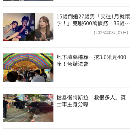
15歲倒追27歲男「交往1月就懷
孕！」克服600萬債務 36歲美
魔女當阿嬤了
(2026年08月07日)
地下墳墓遷葬…挖3.6米見400
座！急辦法會
擋暴衝特斯拉「救很多人」賓
士車主身分曝