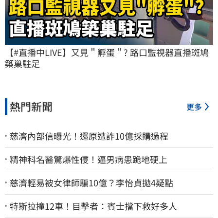
【#直播中LIVE】又見＂孵蛋＂? 路口監視器直播斑鳩
築巢駐足
熱門新聞
更多
慈濟內部信曝光！還原遭詐10億採購過程
精神科名醫驚爆性侵！逼男病患跪地硬上
慈濟輕易被女律師騙10億？李怡貞拋4疑點
特斯拉撞12車！目擊者：賓士擋下救好多人