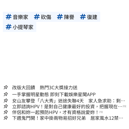
音樂家
砍傷
陳譽
復建
小提琴家
改版大回饋 熱門3C大獎接力送
一手掌握明星動態 即刻下載娛樂星聞APP
女山友攀登「八大秀」迷途失聯4天 家人急求助：剩我
媽還沒找到
立即諮詢HPV！是對自己健康最好的投資，把握現在不
PR
嫌晚！
伴侶和妳一起預防HPV，才有資格說愛妳！
PR
下週鬼門開！家中掛兩物易招好兄弟 居家風水12禁忌
快檢查