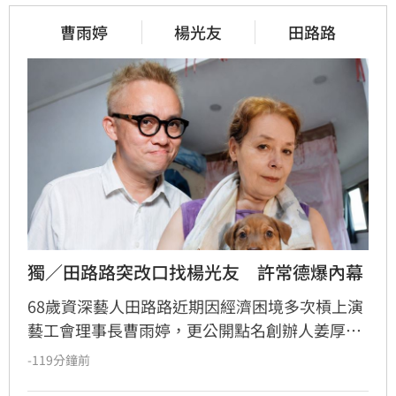
曹雨婷
楊光友
田路路
獨／田路路突改口找楊光友　許常德爆內幕
68歲資深藝人田路路近期因經濟困境多次槓上演
藝工會理事長曹雨婷，更公開點名創辦人姜厚任
出面，事後卻發文坦言搞錯對象，真正想找的是
-119分鐘前
前理事長楊光友。楊光友對此回應，質疑田路路