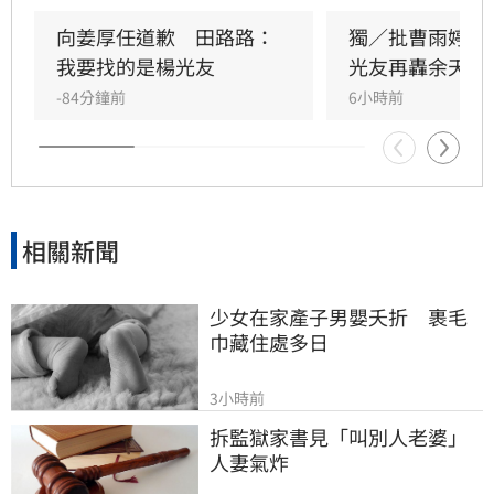
晚年困頓不應全歸咎於工會。對此，音樂人許常
德出面緩頰，建議田路路應先安頓好生活，並提
向姜厚任道歉　田路路：
獨／批曹雨婷帳
議透過口述歷史記錄資深藝人的故事。許常德同
我要找的是楊光友
光友再轟余天工
時批評現任理事長曹雨婷不應神隱，呼籲工會應
-84分鐘前
6小時前
展現具體作為照顧資深藝人，而非僅提供勞健保
功能。整起事件引發關注，田路路則強調目前先
處理身體狀況，後續發展仍待觀察。
相關新聞
少女在家產子男嬰夭折　裹毛
巾藏住處多日
3小時前
拆監獄家書見「叫別人老婆」
人妻氣炸