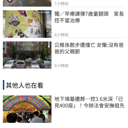
7小時前
獨／早療課彈7歲童額頭　家長
控不當治療
8小時前
公推孫散步遭撞亡 女慟:沒有爸
爸的父親節
9小時前
其他人也在看
地下墳墓遷葬…挖3.6米深「已
見400座」！今辦法會安撫祖先