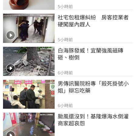
5小時前
社宅包租爆糾紛　房客控業者
硬闖屋內趕人
5小時前
白海豚發威！宜蘭強風磁磚
砸、樹倒
6小時前
男傳訊醫院粉專「殺死掛號小
姐」辯忘吃藥
6小時前
颱風還沒到！基隆爆海水倒灌 
商家超哀怨