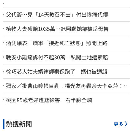
父代簽…兒「14天教召不去」付出慘痛代價
植物人妻獲賠1035萬…尪照顧她卻被岳母告
酒測爆表！職軍「接近死亡狀態」照開上路
晚安小雞痛訴付不起30萬！私闖土地遭索賠
徐巧芯大姑夫婿律師棄保跑了 媽也被通緝
獨家／批曹雨婷帳目亂！楊光友再轟余天李亞萍：他
們工會跟演藝圈沒關
桃園85歲老婦遭尪殺害 右半臉全爛
熱搜新聞
更多