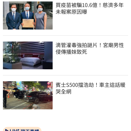
買疫苗被騙10.6億！慈濟多年
未報案原因曝
滴管灌毒強拍謎片！宮廟男性
侵傳播妹致死
賓士S500擋浩劫！車主這話暖
哭全網