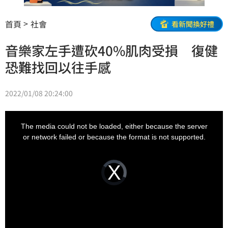
首頁
社會
看新聞換好禮
音樂家左手遭砍40%肌肉受損 復健
恐難找回以往手感
2022/01/08 20:24:00
This
is
a
The media could not be loaded, either because the server
modal
window.
or network failed or because the format is not supported.
Video
Player
is
loading.