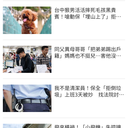
台中狠男活活摔死毛孩黑貴
賓！嗆動保「埋山上了」拒交
屍體 下場曝光
同父異母哥哥「把弟弟踢出戶
籍」媽媽也不挺兒…害他沒收
到教召令遭判刑
我不是清潔員！保全「拒倒垃
圾」上班3天被炒 找法院討公
道結果出爐
飛來橫禍！「小飛機」失控撞