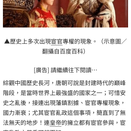
▲歷史上多次出現
宦官
專權的現象。（示意圖／
翻攝自百度百科）
[廣告] 請繼續往下閱讀…
綜觀中國歷史長河，唐朝可說是封建時代的巔峰
階段，是當時世界上最強盛的國家之一；可惜安
史之亂後，接連出現藩鎮割據、宦官專權現象，
國力漸衰；尤其宦官亂政這個事項，簡直到了無
法無天的地步！連
皇帝
的擁立都有宦官參與，宦