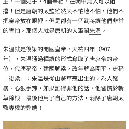
王，一個妃子，4個宰相，在朝中無人可以阻
擋！但是唐朝的太監雖然天不怕地不怕，他們不
把皇帝放在眼裡，但是卻有一個武將讓他們非常
的害怕，那個人就是唐朝的大軍閥
朱溫
。
朱温就是後梁的開國皇帝，天祐四年（907
年），朱温通過禪讓的形式奪取了唐哀帝的帝
位，代唐稱帝，建國號梁，改年號為開平，史稱
「後梁」；朱溫是從山賊草寇出生的，為人殘
暴、心狠手辣，如果誰得罪他的話，他習慣於斬
草除根！最後他用了自己的方法，消除了唐朝太
監專權的弊端！