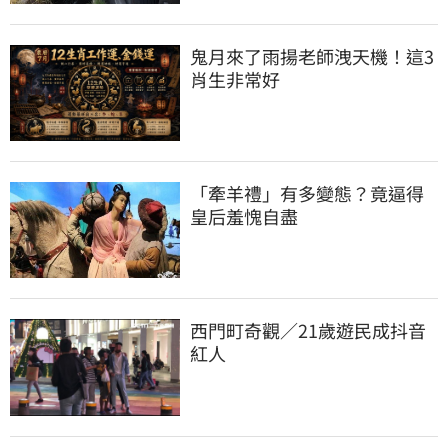
鬼月來了雨揚老師洩天機！這3
肖生非常好
「牽羊禮」有多變態？竟逼得
皇后羞愧自盡
西門町奇觀／21歲遊民成抖音
紅人