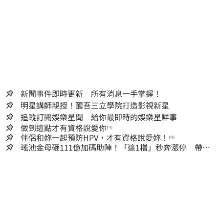
新聞事件即時更新 所有消息一手掌握！
明星講師親授！醒吾三立學院打造影視新星
追蹤訂閱娛樂星聞 給你最即時的娛樂星鮮事
做到這點才有資格說愛你
PR
伴侶和妳一起預防HPV，才有資格說愛妳！
PR
瑤池金母砸111億加碼助陣！「這1檔」秒奔漲停 帶領
散熱雙雄點火