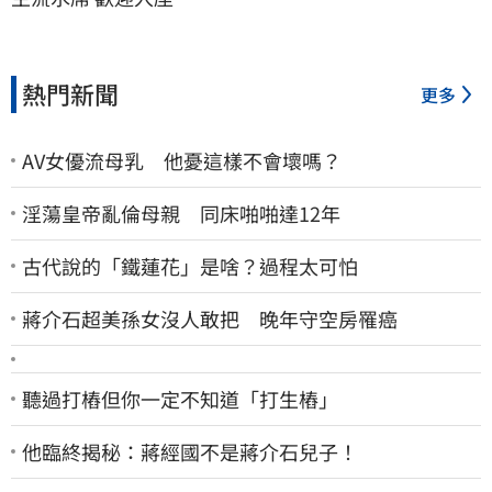
熱門新聞
更多
AV女優流母乳 他憂這樣不會壞嗎？
淫蕩皇帝亂倫母親 同床啪啪達12年
古代說的「鐵蓮花」是啥？過程太可怕
蔣介石超美孫女沒人敢把 晚年守空房罹癌
聽過打樁但你一定不知道「打生樁」
他臨終揭秘：蔣經國不是蔣介石兒子！