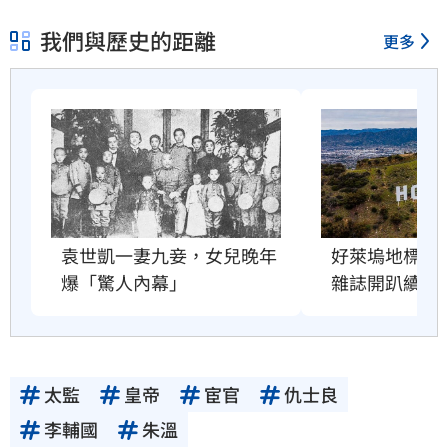
我們與歷史的距離
更多
好萊塢地標恐
袁世凱一妻九妾，女兒晚年
雜誌開趴續命
爆「驚人內幕」
太監
皇帝
宦官
仇士良
李輔國
朱溫