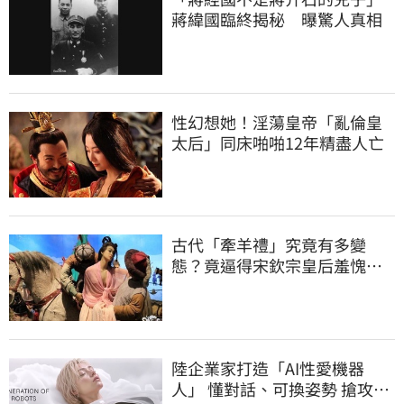
蔣緯國臨終揭秘 曝驚人真相
性幻想她！淫蕩皇帝「亂倫皇
太后」同床啪啪12年精盡人亡
古代「牽羊禮」究竟有多變
態？竟逼得宋欽宗皇后羞愧自
盡
陸企業家打造「AI性愛機器
人」 懂對話、可換姿勢 搶攻