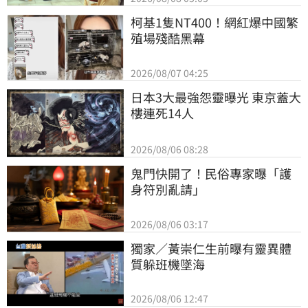
柯基1隻NT400！網紅爆中國繁
殖場殘酷黑幕
2026/08/07 04:25
日本3大最強怨靈曝光 東京蓋大
樓連死14人
2026/08/06 08:28
鬼門快開了！民俗專家曝「護
身符別亂請」
2026/08/06 03:17
獨家／黃崇仁生前曝有靈異體
質躲班機墜海
2026/08/06 12:47