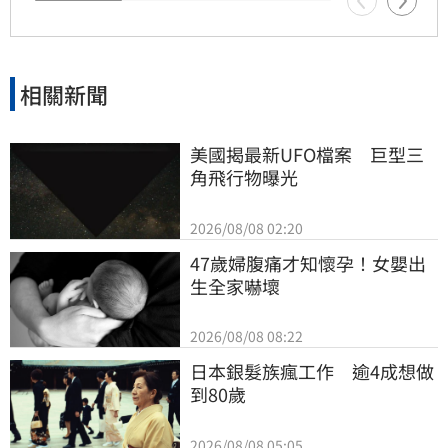
相關建議僅供參考，投資人應審慎評估潛在風險
並自行承擔決策結果。
相關新聞
美國揭最新UFO檔案　巨型三
角飛行物曝光
2026/08/08 02:20
47歲婦腹痛才知懷孕！女嬰出
生全家嚇壞
2026/08/08 08:22
日本銀髮族瘋工作　逾4成想做
到80歲
2026/08/08 05:05