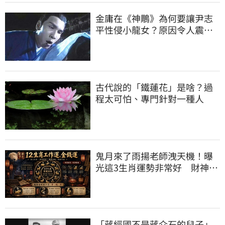
金庸在《神鵰》為何要讓尹志
平性侵小龍女？原因令人震驚 |
新奇 | 三立新聞網 SETN.COM
古代說的「鐵蓮花」是啥？過
程太可怕、專門針對一種人
鬼月來了雨揚老師洩天機！曝
光這3生肖運勢非常好 財神大
罩你大賺金山
「蔣經國不是蔣介石的兒子」