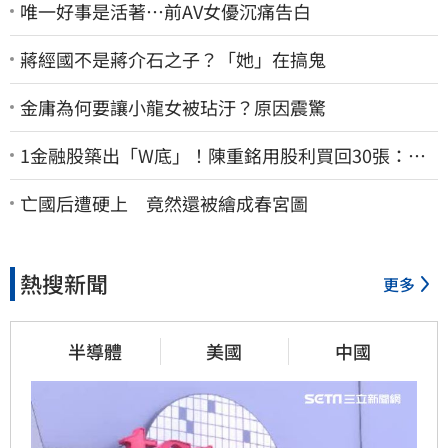
唯一好事是活著…前AV女優沉痛告白
蔣經國不是蔣介石之子？「她」在搞鬼
金庸為何要讓小龍女被玷汙？原因震驚
1金融股築出「W底」！陳重銘用股利買回30張：堅
固穩定的搖錢樹
亡國后遭硬上 竟然還被繪成春宮圖
熱搜新聞
更多
半導體
美國
中國