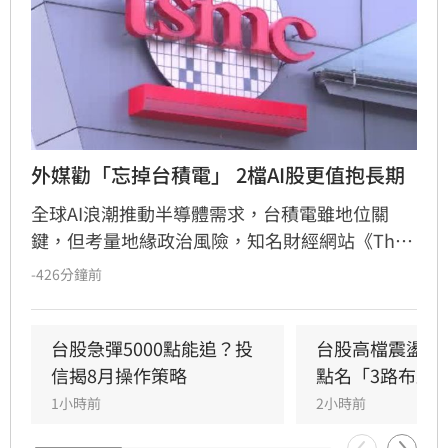
外媒勸「忘掉台積電」 2檔AI股更值抱長期
全球AI浪潮推動半導體需求，台積電雖地位關
鍵，但考量地緣政治風險，知名財經網站《The 
Motley Fool》建議投資人可轉向關注具支撐力的
-426分鐘前
半導體設備商。其中，掌握極紫外光微影技術的
艾斯摩爾（ASML）及專注晶片製程關鍵工序的
應用材料（Applied Materials）被列為值得長期
台股急彈5000點能追？投
台股高檔震盪怎
持有的潛力標的。隨著AI產業預計在2030年前保
信揭8月操作策略
點名「3路布局
持強勁成長，這些設備供應商的營收與市場價值
1小時前
2小時前
有望持續攀升。專家提醒，投資市場瞬息萬變，