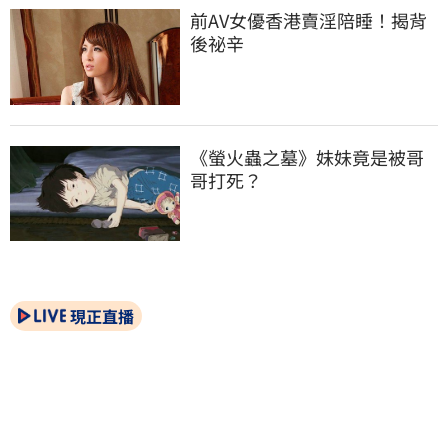
前AV女優香港賣淫陪睡！揭背
後祕辛
《螢火蟲之墓》妹妹竟是被哥
哥打死？
現正直播