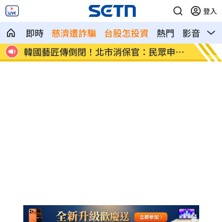
登入
即時
慈濟遭詐騙
台股怎投資
熱門
影音
熱
電買
韓國藝匠傳倒閉！北市消保官：民眾申訴
上海迪
了
園