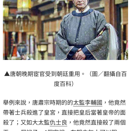
▲唐朝晚期宦官受到朝廷重用。（圖／翻攝自百
度百科）
舉例來說，唐肅宗時期的的
太監
李輔國
，他竟然
帶著士兵殺進了皇宮，直接把皇后當著皇帝的面
殺了；又如大太監
仇士良
，他竟然直接殺了兩個