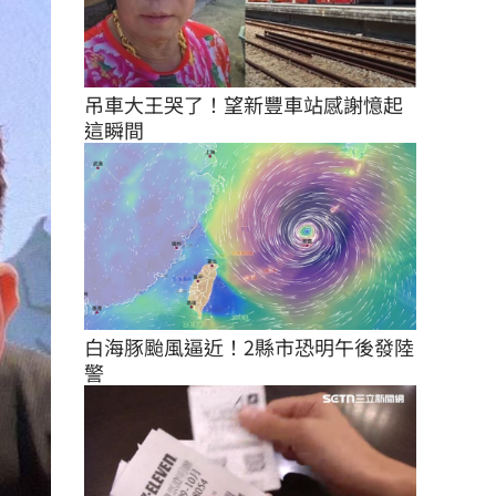
吊車大王哭了！望新豐車站感謝憶起
這瞬間
白海豚颱風逼近！2縣市恐明午後發陸
警