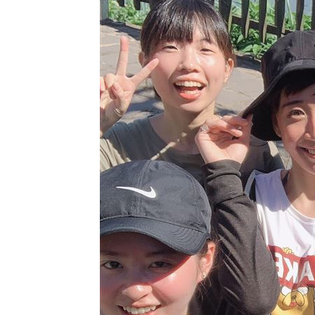
長尾獼猴失控狂襲居民！官方追查異常
伊波拉失控！專家憂病毒恐已突變
00:23
飲料空盒找嘸地方丟 騎車咬著遭攔查
台灣彩券開獎直播中
20:31
LIVE三立+24小時直播
15:27
三立iNEWS新聞台線上直播
18:00
商場戰國來臨 台中「頂奢大道」逐漸
台彩父親節推新刮刮樂千萬頭獎超「爸
「拍片人的多重宇宙」職涯論壇9/12登
8國球員齊聚高雄 Formosa 7s掀足球