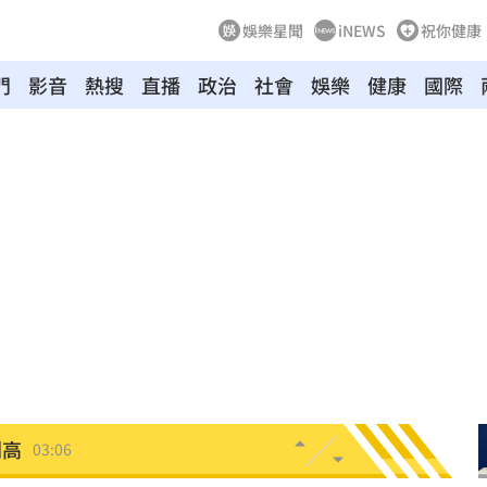
娛樂星聞
iNEWS
祝你健康
門
影音
熱搜
直播
政治
社會
娛樂
健康
國際
0%
04:20
04:17
04:04
拉鋸
03:10
分
03:08
創高
03:06
:53