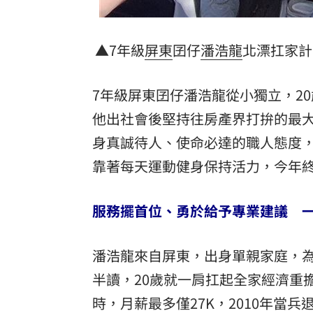
▲7年級
屏東
囝仔
潘浩龍
北漂扛家計
7年級屏東囝仔潘浩龍從小獨立，2
他出社會後堅持往房產界打拚的最
身真誠待人、使命必達的職人態度
靠著每天運動健身保持活力，今年
服務擺首位、勇於給予專業建議 
潘浩龍來自屏東，出身單親家庭，
半讀，20歲就一肩扛起全家經濟重
時，月薪最多僅27K，2010年