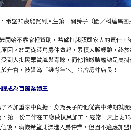
，希望30歲能買到人生第一間房子（圖／
科達集團
0歲開始不靠家裡資助，希望扛起照顧家人的責任，
大原因。於是從菜鳥
房仲
做起，累積人脈經驗，終於
，受到大批民眾賞識與青睞，而他稚嫩臉龐總是高掛
終於升官，被譽為「雄肖年ㄟ」金牌房仲店長！
一躍成為百萬業績王
為了不加重家中負擔，身為長子的他從高中時期就開
擔，第一份工作在工廠做模具加工，經常一天上班1
當兵退伍後，滿懷希望北漂進入房仲業，但因不適應加盟