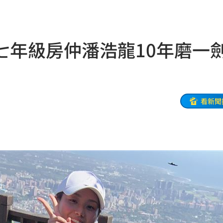
報酬
01:45
！
01:20
七年級房仲潘浩龍10年磨一
物
01:17
！
01:03
看新聞
47
油
00:43
擊
00:41
0萬
00:36
、加
00:31