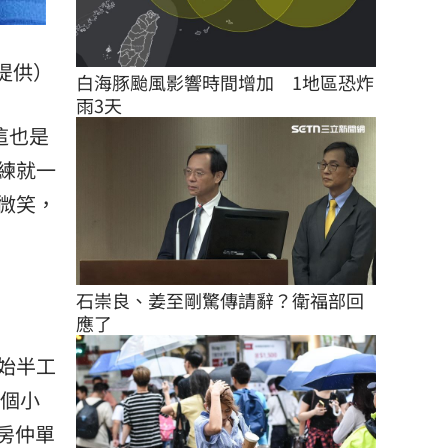
提供）
白海豚颱風影響時間增加　1地區恐炸
雨3天
這也是
練就一
微笑，
石崇良、姜至剛驚傳請辭？衛福部回
應了
始半工
3個小
房仲單