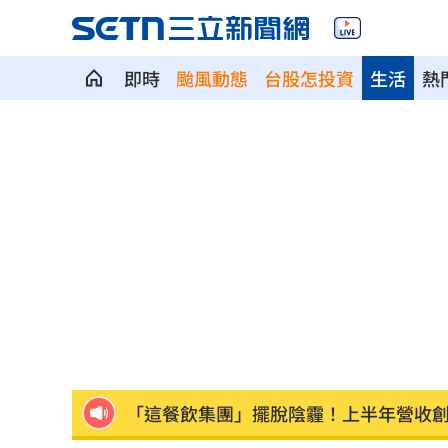
即時
颱風動態
台股怎投資
生活
熱
股災這8檔規模逆勢創高 它最猛成長逾1
爆掛表妹當小三！表姊擅貼IG下場慘了
半導體與綠能雙箭頭！ 「它」霸氣狂賺
華許9月升息？ING：匯市在他與戰爭間
老後離婚財產怎麼分？ 丈夫退休金拒
「這餐飲集團」擺脫陰霾！上半年營收
賓士S500擋浩劫！車主這話暖哭全網
01