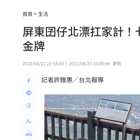
台股暴跌誰最能扛 高含金這幾檔繳正
首頁
生活
Q2獲利年增221% 愛普*EPS衝4.18元
屏東囝仔北漂扛家計！
宏福苑大火調查出爐！菸頭引燃施工雜
金牌
定投10年翻逾5倍 這檔吸引存股族卡位
新／四指齊揚！台指期飆破500點
00:48
2022/08/22 22:58:00
2022/08/23 10:00:46
更新
慈濟遭詐10.6億元！全款拿回解方曝
00:
記者許雅惠／台北報導
稱龍蝦咬完就吐 爆李世宗要信徒喝精
樂天女孩淚揭往事 愛意表達障礙遭重
一張百萬太貴！他公開高價股買法：賺3
獨／海外遊學增強外語 台人夯英、美