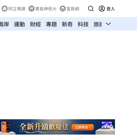
阿立導讀
寶島神很大
富房網
登入
兩岸
運動
財經
專題
新奇
科技
旅遊
汽車
寵物