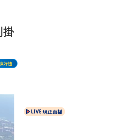
劍掛
換好禮
現正直播