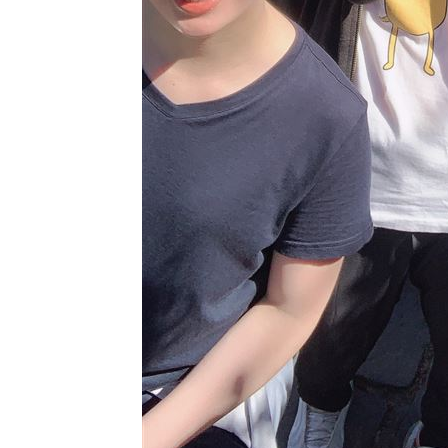
理想混蛋號召粉絲跨海追星吃美食！
18: