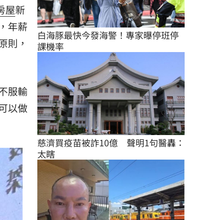
房屋
新
，年薪
白海豚最快今發海警！專家曝停班停
原則，
課機率
不服輸
可以做
慈濟買疫苗被詐10億　聲明1句醫轟：
太瞎