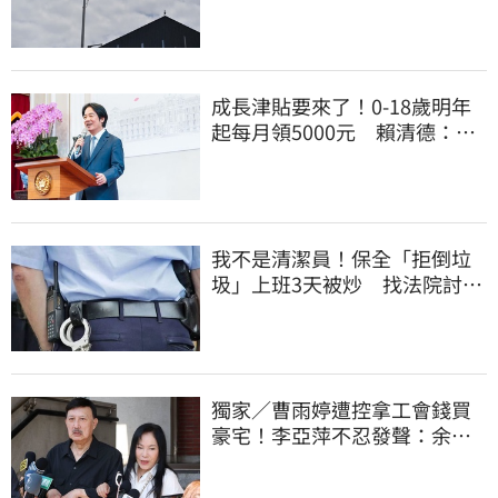
他笑：真的很會
成長津貼要來了！0-18歲明年
起每月領5000元 賴清德：此
時不生更待何時
我不是清潔員！保全「拒倒垃
圾」上班3天被炒 找法院討公
道結果出爐
獨家／曹雨婷遭控拿工會錢買
豪宅！李亞萍不忍發聲：余天
管工會都貼錢