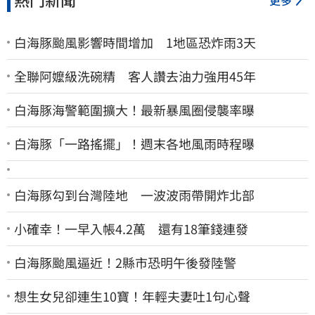
白海豚颱風影響時間增加 1地區恐炸雨3天
全聯阿嬤級洗碗精 客人讚去油力強用45年
白海豚海警範圍擴大！最新暴風圈侵襲率曝
白海豚「一路搖擺」！週末各地風雨時程曝
白海豚勾到台灣陸地 一波波雨帶開炸北部
小確幸！一早入帳4.2萬 還有18筆錢連發
白海豚颱風逼近！2縣市恐明午後發陸警
想生女兒卻連生10寶！年輕夫妻吐1句心聲