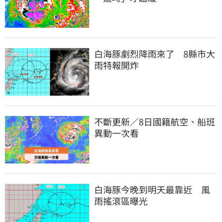
白海豚劇烈降雨來了　8縣市大
雨特報開炸
不斷更新／8日國籍航空、船班
異動一次看
白海豚今晚到明天最靠近　風
雨搖滾區曝光