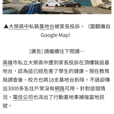
▲
大榮高中
私裝
基地台
被家長投訴。（圖翻攝自
Google Map）
[廣告] 請繼續往下閱讀…
高雄
市私立大榮高中遭到家長投訴在頂樓裝設基
地台，認為這已經危害了學生的健康。現在教育
局調查後，校方也將18支基地台拆除，不過卻傳
出3000多名住戶常沒有
網路
可用。針對這個情
況，
電信公司
也派出了行動基地車補強當地訊
號。