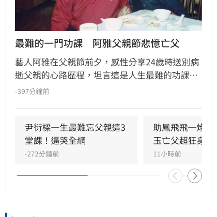
最難的一門功課　阿雅父親節悲憶亡父
藝人阿雅在父親節前夕，感性分享24歲時送別病
逝父親的心路歷程，坦言這是人生最難的功課。
她回憶當時強忍悲傷，在父親耳邊承諾會照顧好
-397分鐘前
家人，並深信父親留下的愛已成為延續生命的力
量。阿雅呼籲大眾珍惜日常，將愛化為行動，把
握與家人相處的每一刻，別讓遺憾留到最後。這
尹衍樑一生最難忘父親這3
助鳳飛飛一炮而
段真摯告白引發眾多網友共鳴，紛紛留言表達對
堂課！逼哭全網
玉亡父超狂身分
家人的愛與感恩，提醒大家及時行孝，讓愛不再
-272分鐘前
11小時前
只是心裡的遺憾。