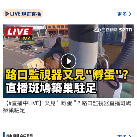
現正直播
更多
【#直播中LIVE】又見＂孵蛋＂? 路口監視器直播斑鳩
築巢駐足
熱門新聞
更多