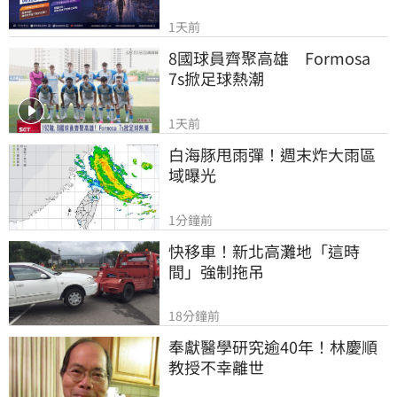
1天前
8國球員齊聚高雄　Formosa 
7s掀足球熱潮
1天前
白海豚甩雨彈！週末炸大雨區
域曝光
1分鐘前
快移車！新北高灘地「這時
間」強制拖吊
18分鐘前
奉獻醫學研究逾40年！林慶順
教授不幸離世