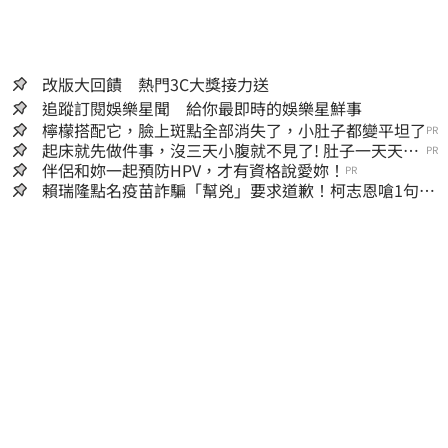
改版大回饋 熱門3C大獎接力送
追蹤訂閱娛樂星聞 給你最即時的娛樂星鮮事
檸檬搭配它，臉上斑點全部消失了，小肚子都變平坦了
PR
起床就先做件事，沒三天小腹就不見了! 肚子一天天變
PR
小！
伴侶和妳一起預防HPV，才有資格說愛妳！
PR
賴瑞隆點名疫苗詐騙「幫兇」要求道歉！柯志恩嗆1句被
網罵爆