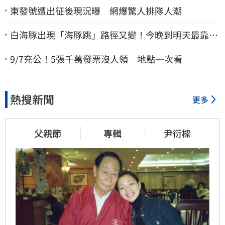
東發號遭出征後現況曝 網爆驚人排隊人潮
白海豚出現「海豚跳」路徑又變！今晚到明天最靠
近 風雨搖滾區曝光
9/7充公！5張千萬發票沒人領 地點一次看
熱搜新聞
更多
父親節
專輯
尹衍樑