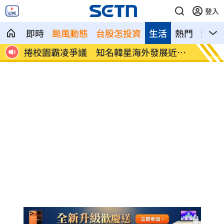
登入
即時
颱風動態
台股怎投資
生活
熱門
影音
近況
鄭麗文脫口稱「台灣從來也不是一個國
身價千
家」
做