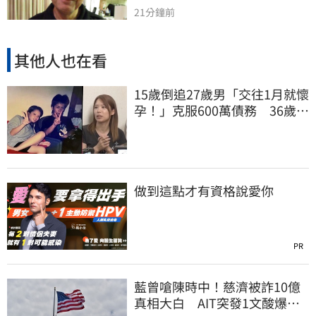
21分鐘前
其他人也在看
15歲倒追27歲男「交往1月就懷
孕！」克服600萬債務 36歲美
魔女當阿嬤了
做到這點才有資格說愛你
PR
藍曾嗆陳時中！慈濟被詐10億
真相大白 AIT突發1文酸爆…