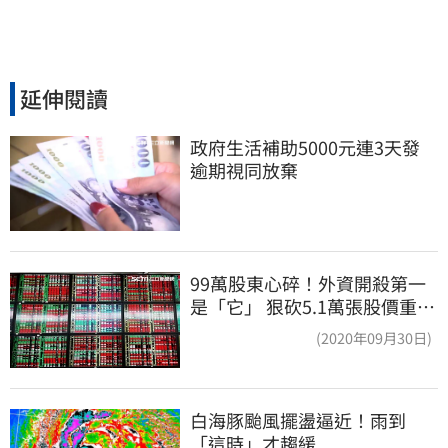
延伸閱讀
政府生活補助5000元連3天發 
逾期視同放棄
99萬股東心碎！外資開殺第一
是「它」 狠砍5.1萬張股價重挫
近5%
(2020年09月30日)
白海豚颱風擺盪逼近！雨到
「這時」才趨緩