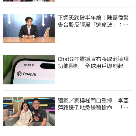
下週恐跌破半年線！陳嘉偉警
告台股反彈屬「逃命波」：空
頭大屠殺剛開始
ChatGPT震撼宣布將取消這項
功能限制 全球用戶即刻起
「免費」用到飽
獨家／家樓梯門口重摔！李亞
萍路邊倒地急送醫搶命 「最
新傷況」曝