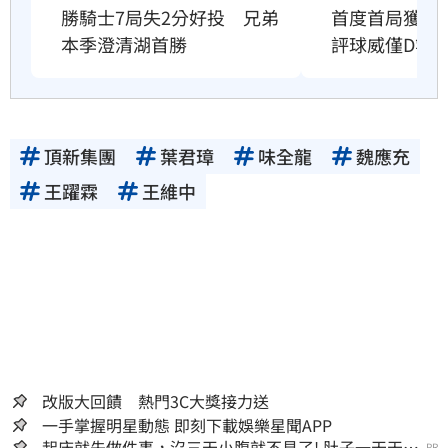
首度首局獲支
勝騎士7局失2分好投　兄弟
評球威僅D等
本季澄清湖首勝
頂新集團
葉君璋
味全龍
魏應充
王躍霖
王維中
改版大回饋 熱門3C大獎接力送
一手掌握明星動態 即刻下載娛樂星聞APP
起床就先做件事，沒三天小腹就不見了! 肚子一天天變
PR