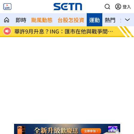
登入
即時
颱風動態
台股怎投資
運動
熱門
影音
許9月升息？ING：匯市在他與戰爭間拉
老後離婚財產怎