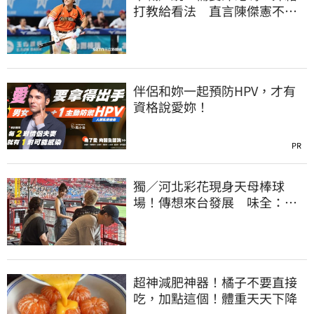
打教給看法 直言陳傑憲不能
天天4安扛全隊
伴侶和妳一起預防HPV，才有
資格說愛妳！
PR
獨／河北彩花現身天母棒球
場！傳想來台發展 味全：歡
迎各界人士進場
超神減肥神器！橘子不要直接
吃，加點這個！體重天天下降