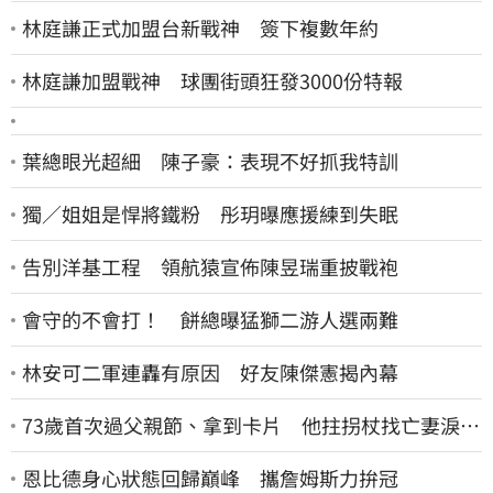
林庭謙正式加盟台新戰神 簽下複數年約
林庭謙加盟戰神 球團街頭狂發3000份特報
葉總眼光超細 陳子豪：表現不好抓我特訓
獨／姐姐是悍將鐵粉 彤玥曝應援練到失眠
告別洋基工程 領航猿宣佈陳昱瑞重披戰袍
會守的不會打！ 餅總曝猛獅二游人選兩難
林安可二軍連轟有原因 好友陳傑憲揭內幕
73歲首次過父親節、拿到卡片 他拄拐杖找亡妻淚：
今天好多人來幫我慶祝
恩比德身心狀態回歸巔峰 攜詹姆斯力拚冠