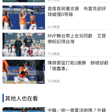
首度首局獲支援　布雷克卻評
球威僅D等級
6小時前
MVP舞台帶上女兒同歡　艾菩
樂盼記得台灣
7小時前
陳傑憲猛打助2連勝　餅總卻虧
「做蠢事」
7小時前
其他人也在看
中職／統一需要洋砲嗎？外籍