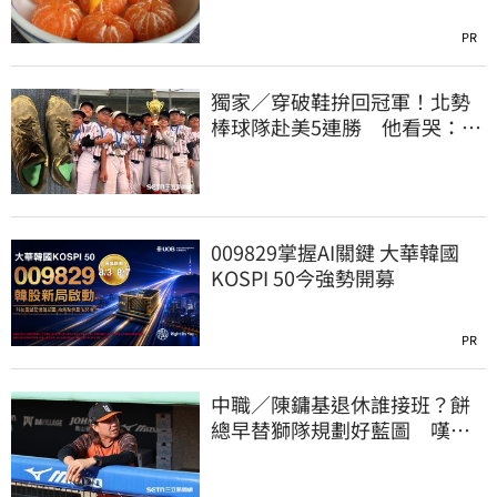
PR
獨家／穿破鞋拚回冠軍！北勢
棒球隊赴美5連勝 他看哭：台
灣囡仔的韌性
009829掌握AI關鍵 大華韓國
KOSPI 50今強勢開募
PR
中職／陳鏞基退休誰接班？餅
總早替獅隊規劃好藍圖 嘆新
生代安定感不足