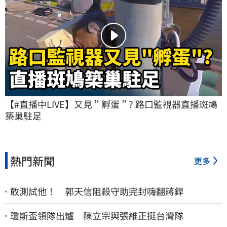
【#直播中LIVE】又見＂孵蛋＂? 路口監視器直播斑鳩
築巢駐足
熱門新聞
更多
敢測試他！ 郭天信阻殺守助完封嗨翻蔣銲
瓊斯盃領隊出爐 陳立宗與張維正挺台灣隊