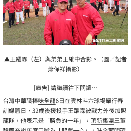
▲
王躍霖
（左）與弟弟
王維中
合影。（圖／記者
蕭保祥攝影）
[廣告] 請繼續往下閱讀…
台灣中華職棒
味全龍
6日在雲林斗六球場舉行春
訓媒體日，32歲後援投手王躍霖被戰力外後加盟
龍隊，他表示是「勝負的一年」，
頂新集團
三董
魏應充
說年度口號為「龍眾一心」，味全龍明確