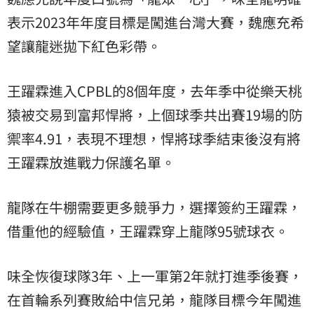
表示2023年年度目標是闖進台灣大賽，魏應充希
望讓龍迷拋下紅色彩帶。
王躍霖進入CPBL的8個年度，去年季中從樂天桃
猿被交易到富邦悍將，上個球季共出賽19場的防
禦率4.91，表現不理想，悍將球季結束後沒有將
王躍霖放進戰力保護名單。
龍隊在牛棚需要更多競爭力，選擇簽約王躍霖，
借重他的經驗值，王躍霖穿上龍隊95號球衣。
味全恢復球隊3年、上一軍第2年就打進季後賽，
在首輪系列賽敗給中信兄弟，龍隊目標今年闖進