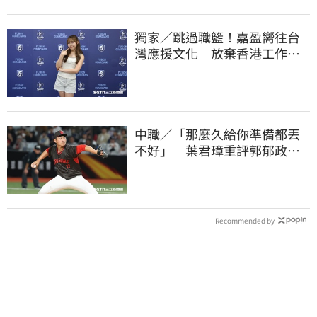
獨家／跳過職籃！嘉盈嚮往台
灣應援文化 放棄香港工作跨
海徵選mini追夢
中職／「那麼久給你準備都丟
不好」 葉君璋重評郭郁政對
獅表現
Recommended by