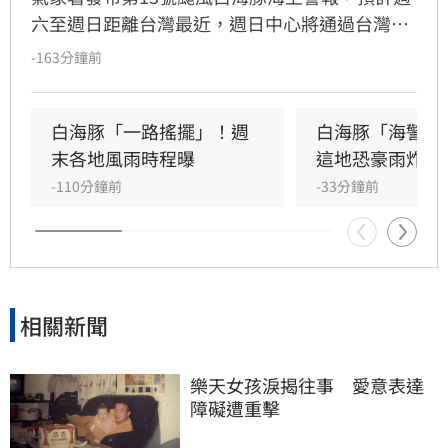
六至週日距離台灣最近，週日中心將通過台灣北
方海面。受颱風外圍環流影響，北台灣與西半部
-163分鐘前
降雨增多，北部山區恐有顯著雨勢，需防範坍方
落石。風力方面，北部及沿海地區陣風強勁。氣
象署特別提醒，宜花東地區位於背風側，未來兩
白海豚「一路搖擺」！週
白海豚「海警範
天恐出現38度極端高溫，請留意焚風與熱傷害。
末各地風雨時程曝
這地恐豪雨炸2
-110分鐘前
-33分鐘前
相關新聞
樂天女孩淚揭往事　愛意表達
障礙遭重擊