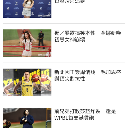
香港跨海追夢
獨／暴露搞笑本性　金娜妍嘆
初戀女神崩壞
新北國王簽周儀翔　毛加恩盛
讚頂尖對抗性
前兄弟打教莎菈炸裂　還是
WPBL首支滿貫砲