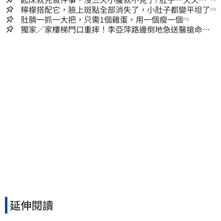
小！
檸檬搭配它，臉上斑點全部消失了，小肚子都變平坦了
PR
肚腩一抓一大把，只需1個雞蛋，用一個瘦一個
PR
獨家／家樓梯門口重摔！李亞萍路邊倒地急送醫搶命
「最新傷況」曝
延伸閱讀