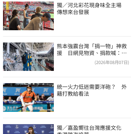
獨／河北彩花現身味全主場　
傳想來台發展
熊本強震台灣「捐一物」神救
援 日網見物資、捐款喊：給
台灣統治算了
(2026年08月07日)
統一火力低迷需要洋砲？　外
籍打教給看法
獨／嘉盈嚮往台灣應援文化　