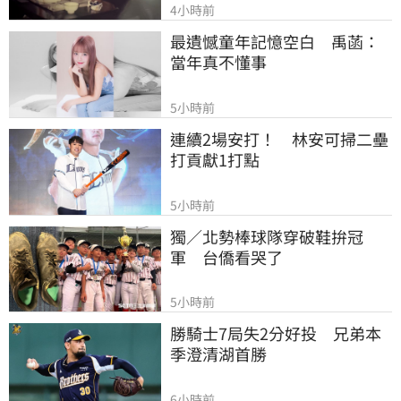
4小時前
最遺憾童年記憶空白　禹菡：
當年真不懂事
5小時前
連續2場安打！　林安可掃二壘
打貢獻1打點
5小時前
獨／北勢棒球隊穿破鞋拚冠
軍　台僑看哭了
5小時前
勝騎士7局失2分好投　兄弟本
季澄清湖首勝
6小時前