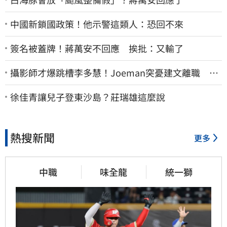
中國新鎖國政策！他示警這類人：恐回不來
簽名被蓋牌！蔣萬安不回應 挨批：又輸了
攝影師才爆跳槽李多慧！Joeman突憂建文離職 發
聲「其實我很清楚」
徐佳青讓兒子登東沙島？莊瑞雄這麼說
熱搜新聞
更多
中職
味全龍
統一獅