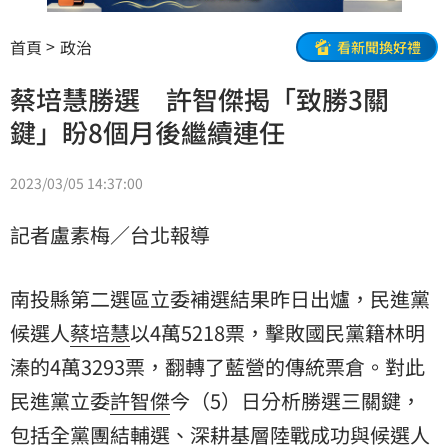
首頁
政治
看新聞換好禮
蔡培慧勝選 許智傑揭「致勝3關
鍵」盼8個月後繼續連任
2023/03/05 14:37:00
記者盧素梅／台北報導
南投縣第二選區立委補選結果昨日出爐，民進黨
候選人
蔡培慧
以4萬5218票，擊敗國民黨籍林明
溱的4萬3293票，翻轉了藍營的傳統票倉。對此
民進黨立委
許智傑
今（5）日分析勝選三關鍵，
包括全黨團結輔選、深耕基層陸戰成功與候選人