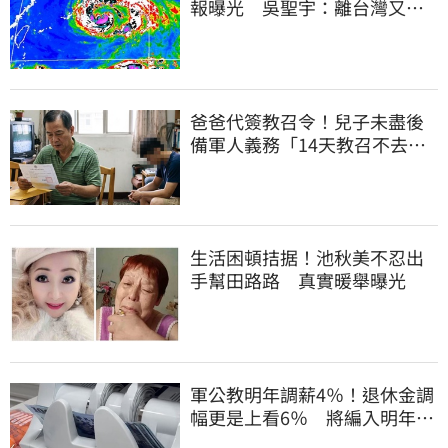
報曝光 吳聖宇：離台灣又更
近一點
爸爸代簽教召令！兒子未盡後
備軍人義務「14天教召不去」
換3個月刑期
生活困頓拮据！池秋美不忍出
手幫田路路 真實暖舉曝光
軍公教明年調薪4％！退休金調
幅更是上看6％ 將編入明年度
總預算