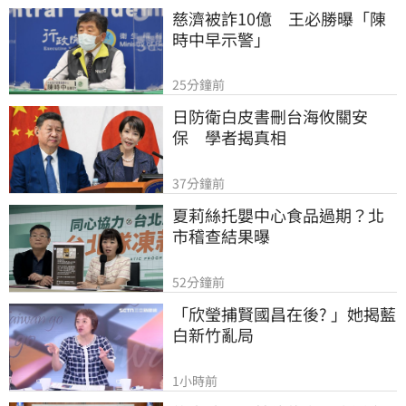
慈濟被詐10億　王必勝曝「陳
時中早示警」
25分鐘前
日防衛白皮書刪台海攸關安
保　學者揭真相
37分鐘前
夏莉絲托嬰中心食品過期？北
市稽查結果曝
52分鐘前
「欣瑩捕賢國昌在後? 」她揭藍
白新竹亂局
1小時前