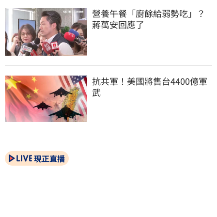
營養午餐「廚餘給弱勢吃」？
蔣萬安回應了
抗共軍！美國將售台4400億軍
武
現正直播