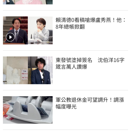
賴清德0看稿嗆爆盧秀燕！他：
8年總帳掀翻
東發號塗掉簽名　沈伯洋16字
箴言萬人讚爆
軍公教退休金可望調升！調漲
幅度曝光