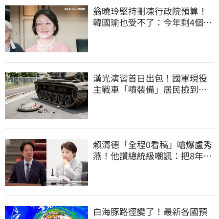
翁曉玲堅持刪凍行政院預算！
韓國瑜也受不了：今年剩4個月
你思考一下
漢光演習首日出包！國軍現役
主戰車「噴裝備」居民撿到零
件…軍方說話了
賴清德「全程0看稿」嗆爆盧秀
燕！他讚總統級嘲諷：把8年總
帳一次掀翻
白海豚路徑變了！最新各國預