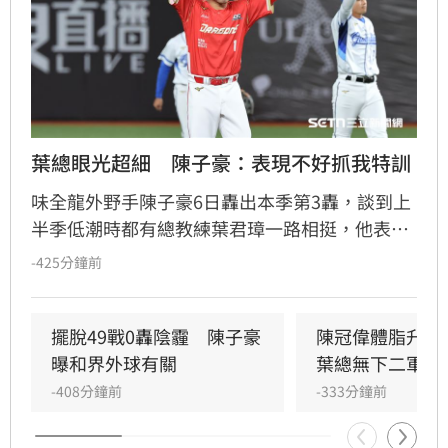
葉總眼光超細　陳子豪：表現不好抓我特訓
味全龍外野手陳子豪6日轟出本季第3轟，談到上
半季低潮時都有總教練葉君璋一路相挺，他表示
很感謝葉總都是用很正面的方式幫助他，狀況不
-425分鐘前
好時也會抓他出來特訓。
擺脫49戰0轟陰霾　陳子豪
陳冠偉體脂升高
曝和界外球有關
葉總無下二軍打
-408分鐘前
-333分鐘前