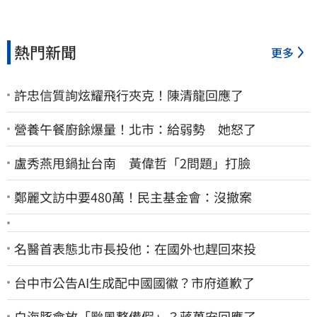
熱門新聞
更多
許忠信質詢炫耀飛行夾克！陳清龍回應了
營養午餐廚餘爆量！北市：給弱勢 她怒了
盧秀燕甩鍋扯台南 黃偉哲「2問題」打臉
鄭麗文訪中要480萬！民主基金會：沒撤案
名醫首表態北市長投他：在國外也趕回來投
台中市公告AI生成配中國國徽？市府道歉了
白海豚會放「颱風整備假」？蔣萬安回應了