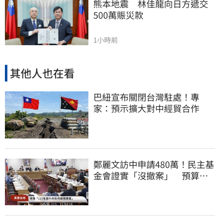
熊本地震　林佳龍向日方遞交
500萬賑災款
1小時前
其他人也在看
巴紐宣布關閉台灣駐處！專
家：預示擴大對中經貿合作
鄭麗文訪中申請480萬！民主基
金會證實「沒撤案」 預算被
砍960萬