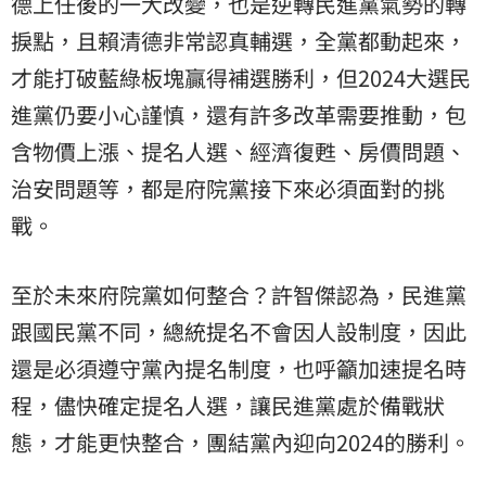
德上任後的一大改變，也是逆轉民進黨氣勢的轉
捩點，且賴清德非常認真輔選，全黨都動起來，
才能打破藍綠板塊贏得補選勝利，但2024大選民
進黨仍要小心謹慎，還有許多改革需要推動，包
含物價上漲、提名人選、經濟復甦、房價問題、
治安問題等，都是府院黨接下來必須面對的挑
戰。
至於未來府院黨如何整合？許智傑認為，民進黨
跟國民黨不同，總統提名不會因人設制度，因此
還是必須遵守黨內提名制度，也呼籲加速提名時
程，儘快確定提名人選，讓民進黨處於備戰狀
態，才能更快整合，團結黨內迎向2024的勝利。