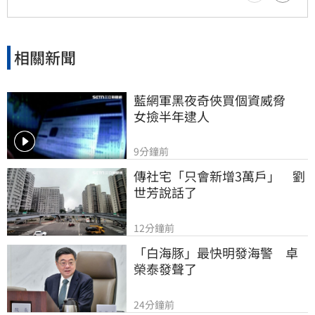
相關新聞
藍網軍黑夜奇俠買個資威脅　
女撿半年逮人
9分鐘前
傳社宅「只會新增3萬戶」　劉
世芳說話了
12分鐘前
「白海豚」最快明發海警　卓
榮泰發聲了
24分鐘前