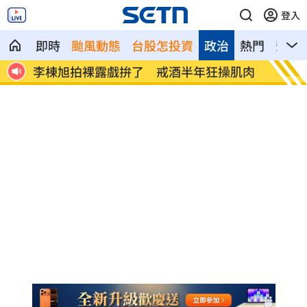
登入
即時
颱風動態
台股怎投資
政治
熱門
影音
年狂操肌肉
「白海豚」最快明發海警 卓榮泰發聲了