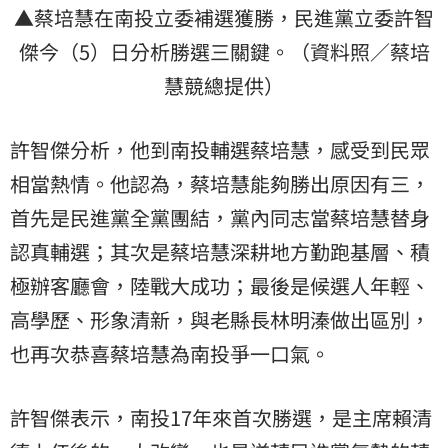
▲蔡培慧在南投立委補選獲勝，民進黨立委許智
傑今（5）日分析勝選三關鍵。（資料照／蔡培
慧競總提供）
許智傑分析，他到南投輔選蔡培慧，感受到民眾
相當熱情。他認為，蔡培慧能夠勝出原因有三，
首先是民進黨全黨團結，黨內同志當蔡培慧替身
認真輔選；其次是蔡培慧深耕地方勤跑基層、積
極辦客廳會，陸戰大成功；最後是候選人年輕、
高學歷、形象清新，與老縣長林明溱做出區別，
也再次恭喜蔡培慧為南投爭一口氣。
許智傑表示，南投17年來首次勝選，是主席賴清