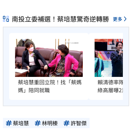
南投立委補選！蔡培慧驚奇逆轉勝
更多
蔡培慧重回立院！找「蔡媽
賴清德率隊南
媽」陪同就職
綠高層曝2意
蔡培慧
林明榛
許智傑