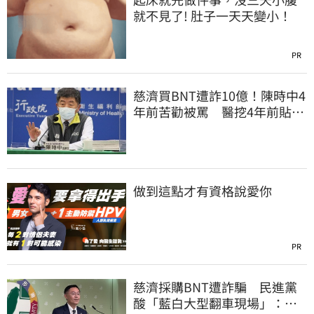
就不見了! 肚子一天天變小！
PR
慈濟買BNT遭詐10億！陳時中4
年前苦勸被罵 醫挖4年前貼
文：藍白全翻車
做到這點才有資格說愛你
PR
慈濟採購BNT遭詐騙 民進黨
酸「藍白大型翻車現場」：應