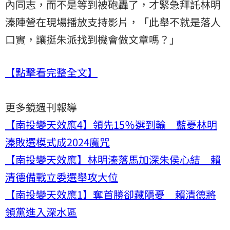
內同志，而不是等到被砲轟了，才緊急拜託林明
溱陣營在現場播放支持影片，「此舉不就是落人
口實，讓挺朱派找到機會做文章嗎？」
【點擊看完整全文】
更多鏡週刊報導
【南投變天效應4】領先15％選到輸 藍憂林明
溱敗選模式成2024魔咒
【南投變天效應】林明溱落馬加深朱侯心結 賴
清德備戰立委選舉攻大位
【南投變天效應1】奪首勝卻藏隱憂 賴清德將
領黨進入深水區