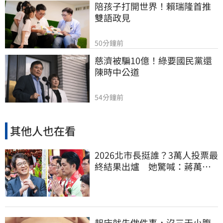
陪孩子打開世界！賴瑞隆首推
雙語政見
50分鐘前
慈濟被騙10億！綠要國民黨還
陳時中公道
54分鐘前
其他人也在看
2026北市長挺誰？3萬人投票最
終結果出爐 她驚喊：蔣萬安
真該緊張了
起床就先做件事，沒三天小腹