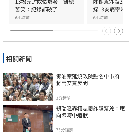
13場完封敗後爆發　餅總
陳傑憲炸裂2分
苦笑：紀錄都破了
掃13安痛宰味全
6小時前
6小時前
相關新聞
毒油案延燒政院點名中市府　
蔣萬安竟反問
3分鐘前
賴瑞隆轟柯志恩詐騙幫兇：應
向陳時中道歉
25分鐘前