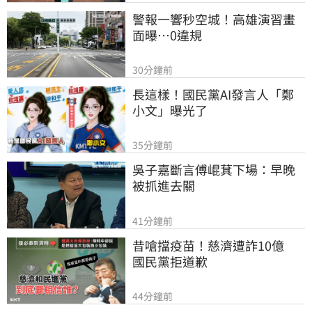
警報一響秒空城！高雄演習畫
面曝…0違規
30分鐘前
長這樣！國民黨AI發言人「鄭
小文」曝光了
35分鐘前
吳子嘉斷言傅崐萁下場：早晚
被抓進去關
41分鐘前
昔嗆擋疫苗！慈濟遭詐10億　
國民黨拒道歉
44分鐘前