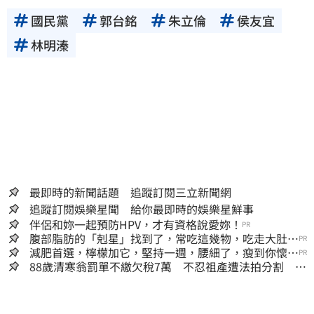
國民黨
郭台銘
朱立倫
侯友宜
林明溱
最即時的新聞話題 追蹤訂閱三立新聞網
追蹤訂閱娛樂星聞 給你最即時的娛樂星鮮事
伴侶和妳一起預防HPV，才有資格說愛妳！
PR
腹部脂肪的「剋星」找到了，常吃這幾物，吃走大肚
PR
囊，瘦出小蠻腰
減肥首選，檸檬加它，堅持一週，腰細了，瘦到你懷疑
PR
人生
88歲清寒翁罰單不繳欠稅7萬 不忍祖產遭法拍分割 家
族按月代繳償債