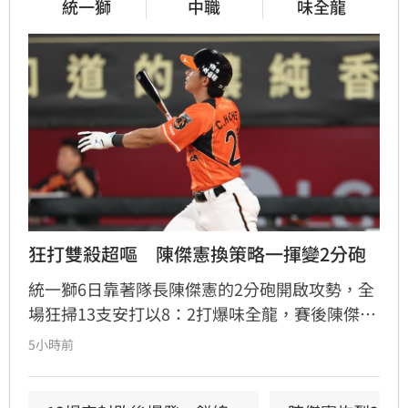
統一獅
中職
味全龍
狂打雙殺超嘔　陳傑憲換策略一揮變2分砲
統一獅6日靠著隊長陳傑憲的2分砲開啟攻勢，全
場狂掃13支安打以8：2打爆味全龍，賽後陳傑憲
透露因為上週末自己擊出太多雙殺，當時上場只
5小時前
想著不要再打滾地球，沒想到最後一掃變成打破
僵局的全壘打。