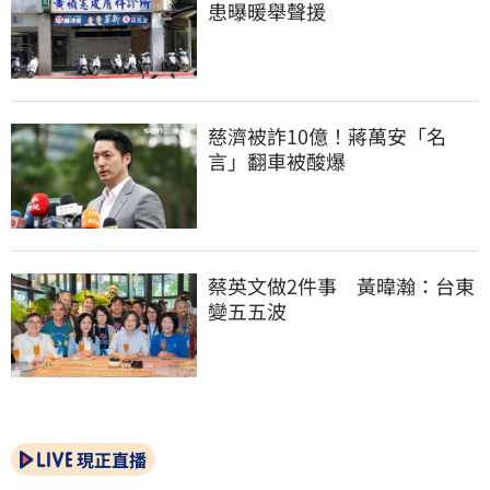
患曝暖舉聲援
慈濟被詐10億！蔣萬安「名
言」翻車被酸爆
蔡英文做2件事　黃暐瀚：台東
變五五波
現正直播