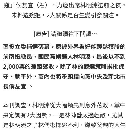
雞」
侯友宜
（右），力邀出席
林明溱
選前之夜，
未料遭婉拒，2人關係是否生變引發關注。
[廣告] 請繼續往下閱讀…
南投立委補選落幕，原被外界看好能輕鬆獲勝的
前南投縣長、國民黨候選人林明溱，最後以不到
2,000票的差距落敗，除了林的競選策略挨批保
守、躺平外，黨內也將矛頭指向黨中央及新北市
長侯友宜 。
本刊調查，林明溱從大幅領先到意外落敗，黨中
央定調有2大因素，一是林陣營太過輕敵，尤其
是林明溱之子林儒彬操盤不利，導致父親的人生