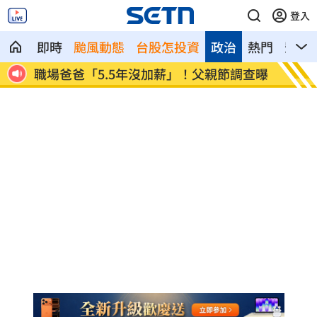
登入
即時
颱風動態
台股怎投資
政治
熱門
影音
調查曝
蘋果砍價失敗！長鑫存儲靠2底氣拒降價
掃把刺