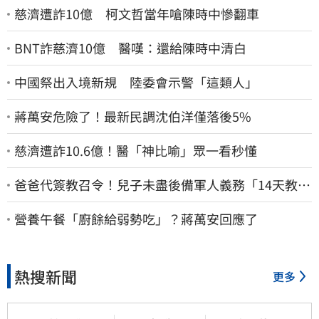
慈濟遭詐10億 柯文哲當年嗆陳時中慘翻車
BNT詐慈濟10億 醫嘆：還給陳時中清白
中國祭出入境新規 陸委會示警「這類人」
蔣萬安危險了！最新民調沈伯洋僅落後5%
慈濟遭詐10.6億！醫「神比喻」眾一看秒懂
爸爸代簽教召令！兒子未盡後備軍人義務「14天教召
不去」換3個月刑期
營養午餐「廚餘給弱勢吃」？蔣萬安回應了
熱搜新聞
更多