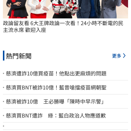
政論留友看 6大王牌政論一次看！24小時不斷電的民
主流水席 歡迎入座
熱門新聞
更多
慈濟遭詐10億買疫苗！他點出更麻煩的問題
慈濟買BNT被詐10億！藍昔嗆擋疫苗網朝聖
慈濟被詐10億 王必勝曝「陳時中早示警」
慈濟買BNT遭詐 綠：藍白政治人物應道歉