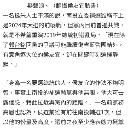
疑聲浪。（翻攝侯友宜臉書）
一名挺朱人士不滿的說，南投立委補選雖稱不上
是2024年大選的前哨戰，但黨內目前普遍共識，
就是不希望重演2019年總統初選亂局，「現在除
了
郭台銘
回黨的爭議可能繼續傷害藍營團結外，
有意角逐大位的侯友宜，卻在關鍵時刻選擇靜
默。」
「身為一名要選總統的人，侯友宜的作法不夠明
智，事實上南投的補選輸贏與他無關，他大可去
露個臉，藉此拉近與黨內的距離。」一名前黨務
高層也認為，侯選前雖有前往南投輔選1次，但
以他的份量及高度，選前之夜至少應表態力挺黨