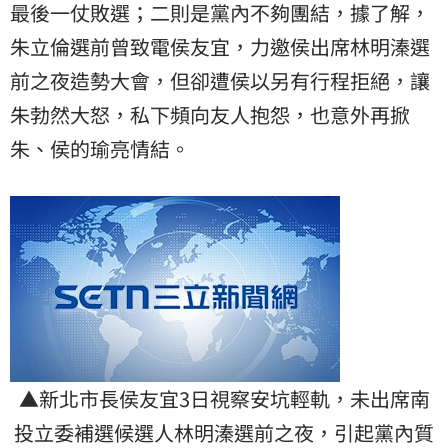
最後一仗敗選；二則是黨內不夠團結，據了解，
朱立倫選前曾致電侯友宜，力邀侯出席林明溱選
前之夜造勢大會，但卻遭侯以另有行程拒絕，讓
朱勃然大怒，私下頻向友人抱怨，也意外再掀
朱、侯的瑜亮情結。
▲新北市長侯友宜3日視察安坑輕軌，未出席南
投立委補選候選人林明溱選前之夜，引起黨內質