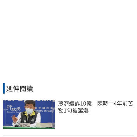
延伸閱讀
慈濟遭詐10億　陳時中4年前苦
勸1句被罵爆