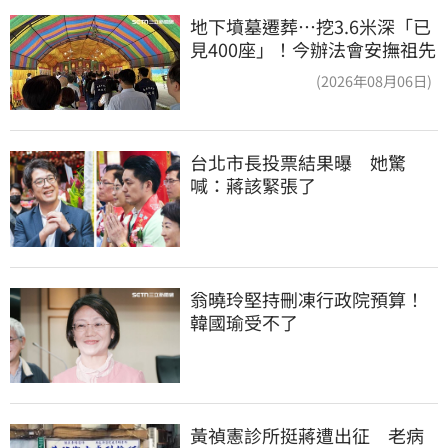
地下墳墓遷葬…挖3.6米深「已
見400座」！今辦法會安撫祖先
(2026年08月06日)
台北市長投票結果曝　她驚
喊：蔣該緊張了
翁曉玲堅持刪凍行政院預算！
韓國瑜受不了
黃禎憲診所挺蔣遭出征　老病