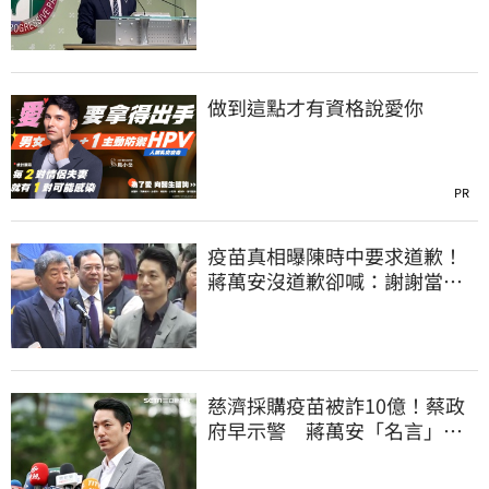
為無端抹黑道歉
做到這點才有資格說愛你
PR
疫苗真相曝陳時中要求道歉！
蔣萬安沒道歉卻喊：謝謝當時
的「他們」
慈濟採購疫苗被詐10億！蔡政
府早示警 蔣萬安「名言」翻
車被酸爆