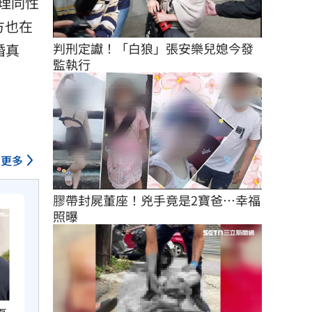
理同性
方也在
判刑定讞！「白狼」張安樂兒媳今發
婚真
監執行
更多
膠帶封屍董座！兇手竟是2寶爸…幸福
照曝