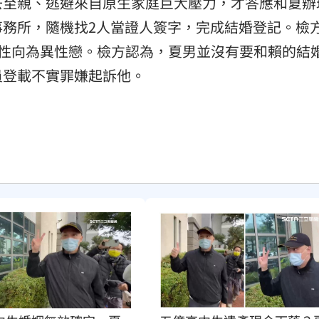
去至親、逃避來自原生家庭巨大壓力，才答應和夏辦
事務所，隨機找2人當證人簽字，完成結婚登記。檢
他性向為異性戀。檢方認為，夏男並沒有要和賴的結
員登載不實罪嫌起訴他。