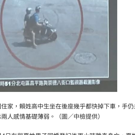
3天
06:38
送醫
06:24
彈
06:21
點
06:12
15
回住家，賴姓高中生坐在後座幾乎都快掉下車，手仍
示兩人感情基礎薄弱。（圖／中檢提供）