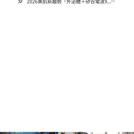
2026美肌新趨勢「外泌體＋矽谷電波X...
PR