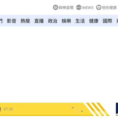
娛樂星聞
iNEWS
祝你健康
門
影音
熱搜
直播
政治
娛樂
生活
健康
國際
07:50
風天
07:45
了
07:44
點
07:35
股
07:30