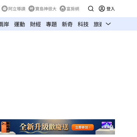
阿立導讀
寶島神很大
富房網
登入
兩岸
運動
財經
專題
新奇
科技
旅遊
汽車
寵物