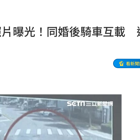
翻車
07:17
險
07:13
照片曝光！同婚後騎車互載 
歸
07:11
中
07:08
07:00
看新聞
7:00
旅遊
06:50
」
06:41
昏迷
06:39