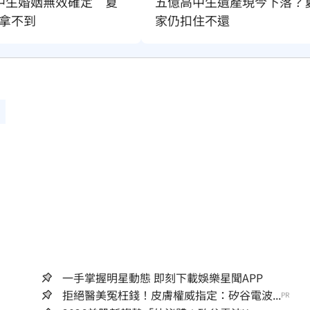
中生婚姻無效確定　夏
五億高中生遺產現今下落？
拿不到
家仍扣住不還
一手掌握明星動態 即刻下載娛樂星聞APP
拒絕醫美冤枉錢！皮膚權威指定：矽谷電波...
PR