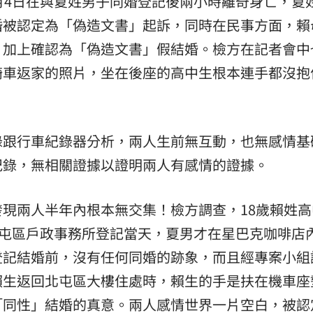
月4日在與夏姓男子同婚登記後兩小時離奇身亡，夏
婚被認定為「偽造文書」起訴，同時在民事方面，賴
，加上確認為「偽造文書」假結婚。檢方在記者會中
騎車返家的照片，坐在後座的高中生根本連手都沒抱
。
錄跟行車紀錄器分析，兩人生前無互動，也無感情基
紀錄，無相關證據以證明兩人有感情的證據。
現兩人半年內根本無交集！檢方調查，18歲賴姓高
北屯區戶政事務所登記當天，夏男才在星巴克咖啡店
登記結婚前，沒有任何同婚的跡象，而且經專案小組
賴生返回北屯區大樓住處時，賴生的手是扶在機車座
「同性」結婚的真意。兩人感情世界一片空白，被認