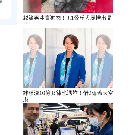
夏
越籍男涉賣狗肉！9.1公斤犬屍掃出晶
片
詐慈濟10億女律也遇詐！借2億蓋天空
塔