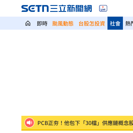
即時
颱風動態
台股怎投資
社會
熱
叫外送注意！2大平台防空演習暫停服務
白海豚路徑搖擺 專家：北台灣明顯颱
2槍破寧靜…男死命逃不甩警喊：要開槍
藍網軍講師落網！四叉貓酸爆
07:37
慈濟輕易被女律師騙10億？李怡貞拋4疑
PCB正夯！他包下「30檔」供應鏈概念