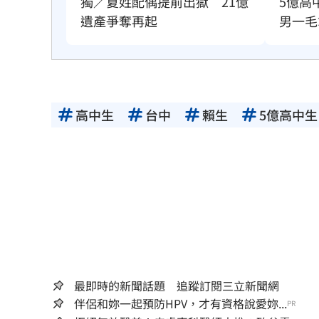
獨／夏姓配偶提前出獄　21億
5億高
遺產爭奪再起
男一毛
高中生
台中
賴生
5億高中生
最即時的新聞話題 追蹤訂閱三立新聞網
伴侶和妳一起預防HPV，才有資格說愛妳...
PR