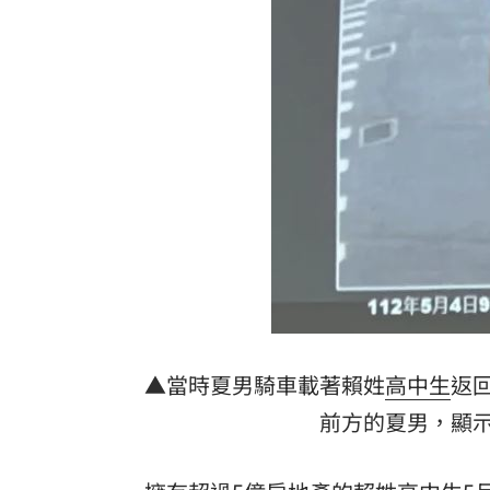
7縣市大雨特報開轟 白海豚減慢、雨炸
國道傳嚴重事故！2車碰撞「撇頭」3人
盤前／台指夜盤彈285點 台股拚延續反
美股多收黑！道瓊跌464點 費半小漲39
台灣彩券開獎直播中
20:31
LIVE三立+24小時直播
15:27
三立iNEWS新聞台線上直播
18:00
理想混蛋號召粉絲跨海追星吃美食！
18:
▲當時夏男騎車載著賴姓
高中生
返
前方的夏男，顯