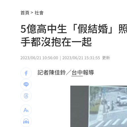
慈濟遭詐10億 柯文哲當年嗆陳時中慘
首頁
社會
揭美中角力暗潮 謝金河：台灣1類人危
5億高中生「假結婚」
車界女神忍7年職場性騷！李冠儀強勢回
手都沒抱在一起
醫曝「1情緒」恐是失智症警訊:大腦發炎
平均大賺88%！「10檔」台股老牌基金
2023/06/21 10:56:00
2023/06/21 15:31:55
更新
以AI對抗AI！北富銀組金融業防詐聯盟
0
記者陳佳鈴／
台中
報導
肉搜黃爸慘了！惹毛輝達下場曝
06:54
川普簽行政命令！限出生公民權禁生育
王凱靈堂照惹淚 竟是「送媽媽的禮物
新／國道事故！車卡匝道…駕駛受困、