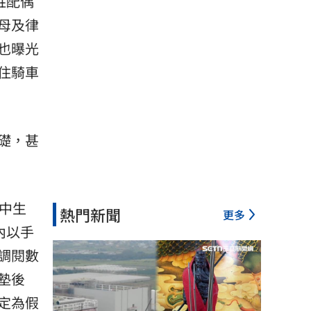
姓配偶
母及律
也曝光
住騎車
礎，甚
中生
熱門新聞
更多
內以手
調閱數
墊後
定為假