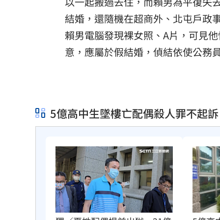
以一起搬過去住，而賴男為平復失
結婚，還隨機在超商外、北屯戶政
賴男電腦發現裸女照、A片，可見
意，應屬於假結婚，偵結依使公務
5億高中生墜樓亡配偶殺人罪不起訴