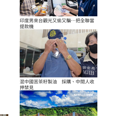
印度男來台觀光又偷又騙…把全聯當
提款機
混中國苦茶籽製油　採購、中間人收
押禁見