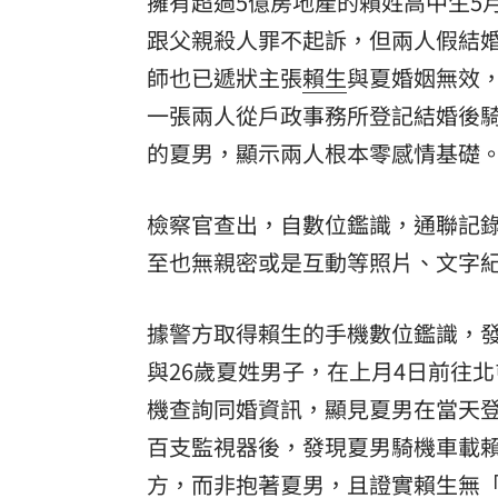
擁有超過5億房地產的賴姓高中生5
跟父親殺人罪不起訴，但兩人假結
師也已遞狀主張
賴生
與夏婚姻無效
一張兩人從戶政事務所登記結婚後
的夏男，顯示兩人根本零感情基礎
檢察官查出，自數位鑑識，通聯記
至也無親密或是互動等照片、文字
據警方取得賴生的手機數位鑑識，發
與26歲夏姓男子，在上月4日前往
機查詢同婚資訊，顯見夏男在當天
百支監視器後，發現夏男騎機車載
方，而非抱著夏男，且證實賴生無