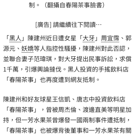
制。（翻攝自春陽茶事臉書）
[廣告] 請繼續往下閱讀…
「
黑人
」陳建州近日遭女星「
大牙
」
周宜霈
、
郭
源元
、
妖嬌
等人指控性騷擾，陳建州對此否認，
並聯合妻子范瑋琪，對大牙提出民事訴訟，求償
1千萬，引爆輿論撻伐。黑人投資的手搖飲料店
「春陽茶事」也再度遭到網友抵制。
陳建州和好友球星王信凱、唐志中投資飲料店
「春陽茶事」，曾被周杰倫、渡邊直美等明星加
持，但一芳水果茶曾爆發一國兩制事件遭抵制，
「春陽茶事」也被爆背後董事和一芳水果茶有關