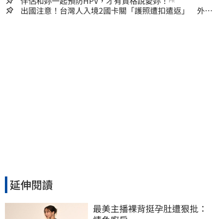
嫌晚！
伴侶和妳一起預防HPV，才有資格說愛妳！
PR
出國注意！台灣人入境2國卡關「護照遭扣遣返」 外交
部證實了
延伸閱讀
最美主播裸背挺孕肚遭狠批：