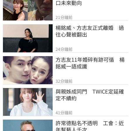
口未來動向
21分鐘前
楊銘威、方志友正式離婚　過
往心聲被翻出
24分鐘前
方志友11年婚碎有跡可循　楊
銘威一語成讖
32分鐘前
與親姊成同門　TWICE定延確
定不續約
41分鐘前
許常德點名不透明　工會：近
年幫藝人千次