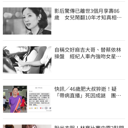
影后驚傳已離世3個月享壽86
歲 女兒鬧翻10年才知真相
死訊晚4月才曝光
自稱交好麻吉大哥、替蔡依林
操盤 經紀人車內強吻女星挨
告！栽在錄音檔
快訊／46歲肥大叔猝逝！疑
「帶病直播」死因成謎 團隊
「證實1事」發聲
脫光衣服！林襄比賽中露2點開