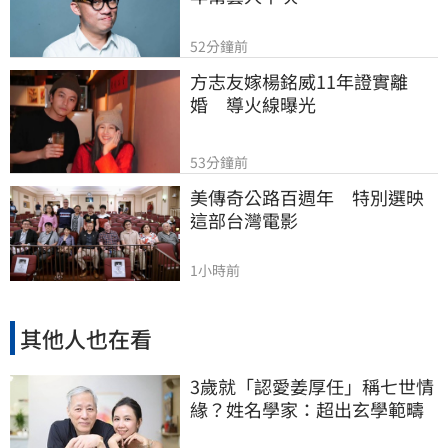
52分鐘前
方志友嫁楊銘威11年證實離
婚　導火線曝光
53分鐘前
美傳奇公路百週年　特別選映
這部台灣電影
1小時前
其他人也在看
3歲就「認愛姜厚任」稱七世情
緣？姓名學家：超出玄學範疇