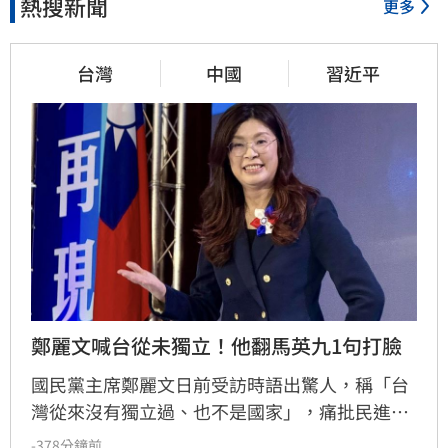
熱搜新聞
更多
台灣
中國
習近平
鄭麗文喊台從未獨立！他翻馬英九1句打臉
國民黨主席鄭麗文日前受訪時語出驚人，稱「台
灣從來沒有獨立過、也不是國家」，痛批民進黨
主張台獨是自欺欺人，相關言論引發政壇熱議。
-378分鐘前