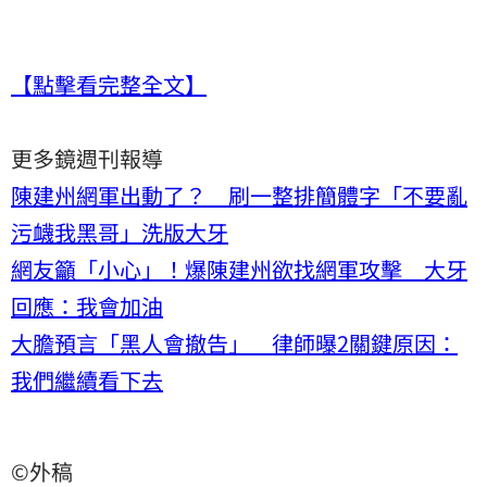
【點擊看完整全文】
更多鏡週刊報導
陳建州網軍出動了？ 刷一整排簡體字「不要亂
污衊我黑哥」洗版大牙
網友籲「小心」！爆陳建州欲找網軍攻擊 大牙
回應：我會加油
大膽預言「黑人會撤告」 律師曝2關鍵原因：
我們繼續看下去
©外稿