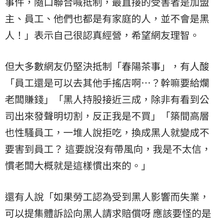
事件，隨口聯合喊抵制，最直接的受害者是加盟
主、員工、他們也都是有家庭的人，並不會是黑
人！」表示自己很認真經營，希望網友理智。
但大多數網友仍堅決抵制「春陽茶事」，有人酸
「員工還是可以去其他手搖店啊…？幹嘛要給爛
老闆賺錢」「黑人持股接近三成，除非有看到公
司出來發聲明切割，反正我是不買」「築間高層
也性騷員工，一堆人說拒吃，換成黑人就變成不
要害到員工？ 這要說沒有帶風向，我是不太信，
慣老闆大概就是這樣慣出來的。」
還有人說「如果勞工認為受到黑人影響而失業，
可以提集體訴訟向黑人請求賠償呀 應該要怪的是