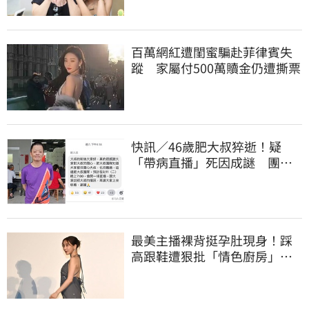
百萬網紅遭閨蜜騙赴菲律賓失
蹤 家屬付500萬贖金仍遭撕票
快訊／46歲肥大叔猝逝！疑
「帶病直播」死因成謎 團隊
「證實1事」發聲
最美主播裸背挺孕肚現身！踩
高跟鞋遭狠批「情色廚房」：
根本是肚兜