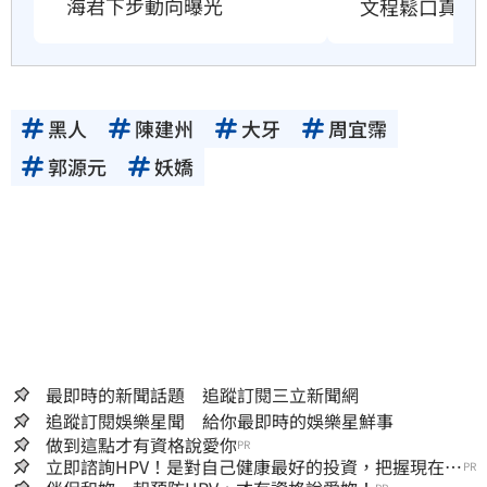
海君下步動向曝光
文程鬆口真實
黑人
陳建州
大牙
周宜霈
郭源元
妖嬌
最即時的新聞話題 追蹤訂閱三立新聞網
追蹤訂閱娛樂星聞 給你最即時的娛樂星鮮事
做到這點才有資格說愛你
PR
立即諮詢HPV！是對自己健康最好的投資，把握現在不
PR