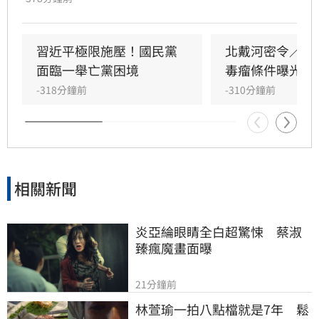
對此，資深媒體人黃暐瀚發文反駁，明確表態
「台灣，是我們的國家！」。黃暐瀚指出，無論
稱呼中華民國或台灣，我國具備主權獨立、民主
習近平極限施壓！國民黨
北戴河密令／習
法治及人權保障，且擁有自行選舉總統的權利，
面臨一舉亡黨困境
毒瘤條件曝光
與對岸互不隸屬。他強調國民黨過去論述多主張
-318分鐘前
-310分鐘前
台灣在中華民國治理下為獨立國家，鄭麗文的言
論與過往脈絡顯有差異，再度引發對於國家定位
與兩岸關係的激烈辯論。
相關新聞
炎亞綸眼睛全白超驚悚　蔡淑
臻瘋魔畫面曝
21分鐘前
林萱瑜一拍八點檔就是7年　鬆