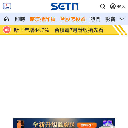
登入
即時
慈濟遭詐騙
台股怎投資
熱門
影音
熱
見未
新／年增44.7% 台積電7月營收搶先看
1國和
99%