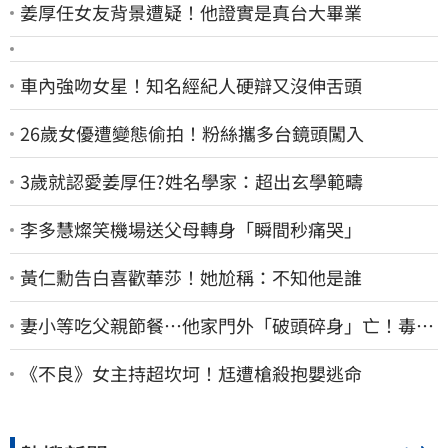
姜厚任女友背景遭疑！他證實是真台大畢業
車內強吻女星！知名經紀人硬辯又沒伸舌頭
26歲女優遭變態偷拍！粉絲攜多台鏡頭闖入
3歲就認愛姜厚任?姓名學家：超出玄學範疇
李多慧燦笑機場送父母轉身「瞬間秒痛哭」
黃仁勳告白喜歡華莎！她尬稱：不知他是誰
妻小等吃父親節餐⋯他家門外「破頭碎身」亡！毒駕
男一路向南撞死人收押
《不良》女主持超坎坷！尪遭槍殺抱嬰逃命