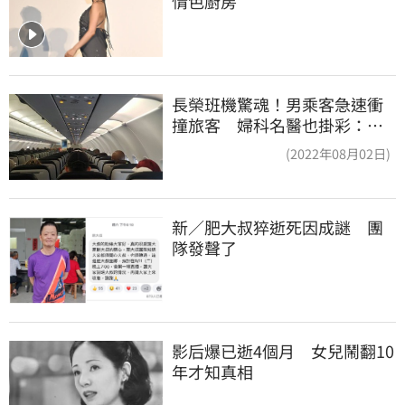
情色廚房
長榮班機驚魂！男乘客急速衝
撞旅客 婦科名醫也掛彩：全
機卡半小時
(2022年08月02日)
新／肥大叔猝逝死因成謎　團
隊發聲了
影后爆已逝4個月　女兒鬧翻10
年才知真相