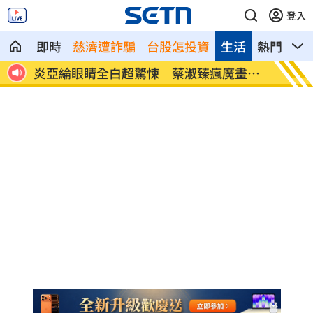
登入
即時
慈濟遭詐騙
台股怎投資
生活
熱門
影
星旗帽
炎亞綸眼睛全白超驚悚 蔡淑臻瘋魔畫面
林萱瑜
曝