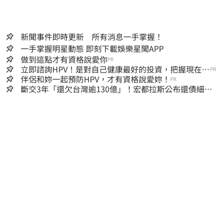
新聞事件即時更新 所有消息一手掌握！
一手掌握明星動態 即刻下載娛樂星聞APP
做到這點才有資格說愛你
PR
立即諮詢HPV！是對自己健康最好的投資，把握現在不
PR
嫌晚！
伴侶和妳一起預防HPV，才有資格說愛妳！
PR
斷交3年「還欠台灣逾130億」！宏都拉斯公布還債細
節 竟只還了6％