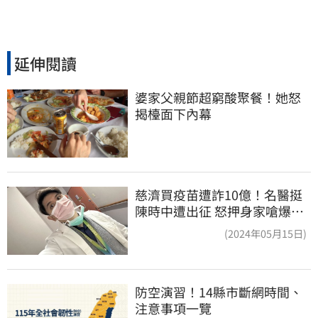
延伸閱讀
婆家父親節超窮酸聚餐！她怒
揭檯面下內幕
慈濟買疫苗遭詐10億！名醫挺
陳時中遭出征 怒押身家嗆爆藍
白粉
(2024年05月15日)
防空演習！14縣市斷網時間、
注意事項一覽