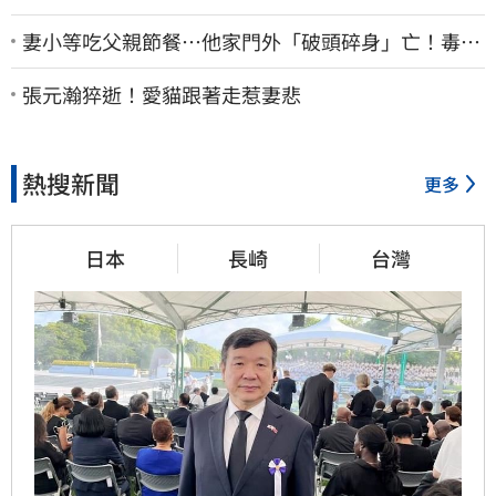
妻小等吃父親節餐⋯他家門外「破頭碎身」亡！毒駕
男一路向南撞死人收押
張元瀚猝逝！愛貓跟著走惹妻悲
熱搜新聞
更多
日本
長崎
台灣