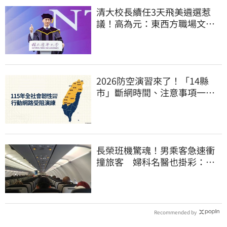
清大校長續任3天飛美遴選惹
議！高為元：東西方職場文化
差異的理解不足
2026防空演習來了！「14縣
市」斷網時間、注意事項一次
看
長榮班機驚魂！男乘客急速衝
撞旅客 婦科名醫也掛彩：全
機卡半小時
Recommended by