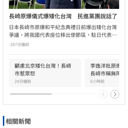
長崎原爆儀式爆矮化台灣　民進黨團說話了
日本長崎市原爆和平紀念典禮日前爆出矮化台灣
爭議，將我國代表座位移出使節區，駐日代表李
逸洋為捍衛國格拒絕出席。民進黨團對此表達嚴
-287分鐘前
正不滿，強調此舉對台灣極不禮貌。儘管長崎市
政府安排失當，但民進黨團強調，台灣與日本長
期互為命運共同體，台日民間友誼深厚且交流密
顧慮北京矮化台灣！長崎
李逸洋批原爆典
切，不會因此次個案動搖雙邊關係。
市惹眾怒
長崎市稱無降格
24分鐘前
6小時前
相關新聞