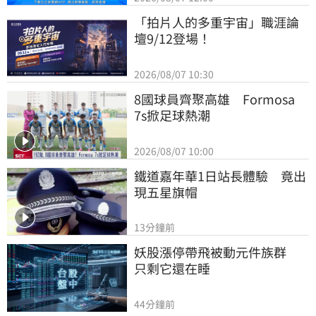
「拍片人的多重宇宙」職涯論
壇9/12登場！
2026/08/07 10:30
8國球員齊聚高雄　Formosa 
7s掀足球熱潮
2026/08/07 10:00
鐵道嘉年華1日站長體驗　竟出
現五星旗帽
13分鐘前
妖股漲停帶飛被動元件族群　
只剩它還在睡
44分鐘前