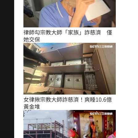
律師勾宗教大師「家族」詐慈濟　僅
她交保
女律揪宗教大師詐慈濟！爽睡10.6億
黃金堆