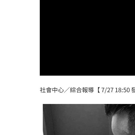
毒油案延燒政院點名中市府 蔣萬安竟
酒測爆表！職軍「接近死亡狀態」照開
肥大叔46歲驟逝！2年前曾逃過車禍死劫
職場爸爸「5.5年沒加薪」！父親節調查
泰校園爆槍擊！釀2死20傷 學生槍手身
台灣彩券開獎直播中
20:31
社會中心／綜合報導【 7/27 18:50 發
LIVE三立+24小時直播
15:27
三立iNEWS新聞台線上直播
18:00
商場戰國來臨 台中「頂奢大道」逐漸
「拍片人的多重宇宙」職涯論壇9/12登