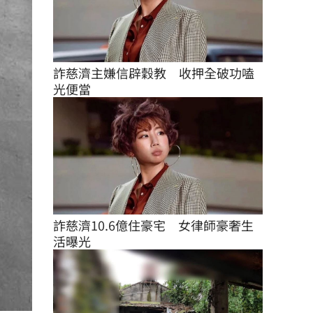
詐慈濟主嫌信辟穀教　收押全破功嗑
光便當
詐慈濟10.6億住豪宅　女律師豪奢生
活曝光