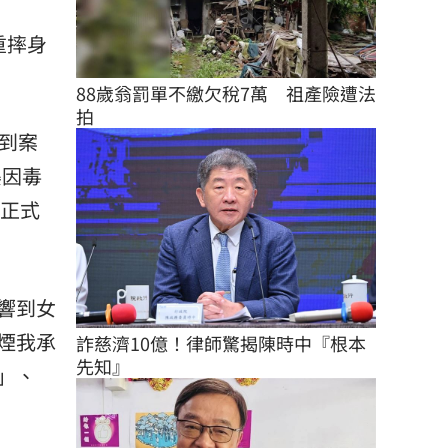
重摔身
88歲翁罰單不繳欠稅7萬　祖產險遭法
拍
到案
嬰因毒
日正式
響到女
煙我承
詐慈濟10億！律師驚揭陳時中『根本
先知』
」、