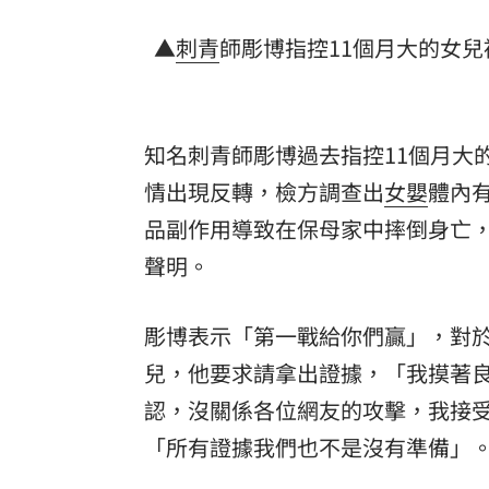
▲
刺青
師彫博指控11個月大的女兒
知名刺青師彫博過去指控11個月大
情出現反轉，檢方調查出
女嬰
體內
品副作用導致在保母家中摔倒身亡，
聲明。
彫博表示「第一戰給你們贏」，對
兒，他要求請拿出證據，「我摸著
認，沒關係各位網友的攻擊，我接
「所有證據我們也不是沒有準備」