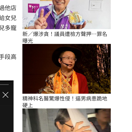
過他店
給女兒
兒多寵
新／爆涉貪！議員遭檢方聲押…罪名
曝光
手段高
精神科名醫驚爆性侵！逼男病患跪地
硬上