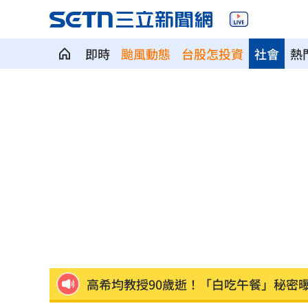
即時
颱風動態
台股怎投資
社會
熱
為躲教召瞎掰被踢出戶籍！台中男付慘
院區驚傳無預警停電 行政院：設備老
吃桌飛紐約助新人辦婚宴 浩子逼哭全
漢光42／淡水河道部署3道致命防禦阻絕
高希均教授90歲逝！「白吃午餐」秘密