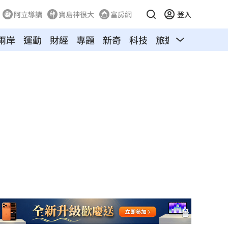
阿立導讀
寶島神很大
富房網
登入
兩岸
運動
財經
專題
新奇
科技
旅遊
汽車
寵物