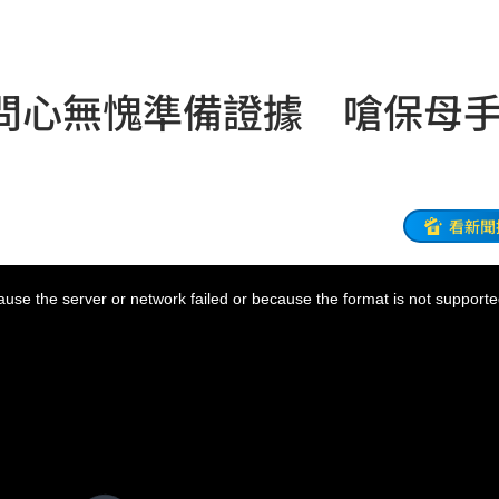
開運
12:28
雨
12:27
問心無愧準備證據 嗆保母
品牌
12:26
婚
12:25
逃亡
12:24
看新聞
:23
use the server or network failed or because the format is not supporte
曝光
12:23
發聲
12:20
此人
12:19
縣市
12:18