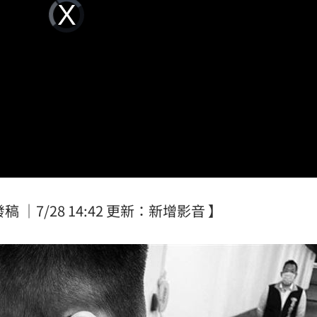
Video
反問
Player
12:17
is
loading.
上路
12:16
12:16
曝
12:13
亡
12:11
稿 ｜7/28 14:42 更新：新增影音 】
成形
12:00
場！
10:30