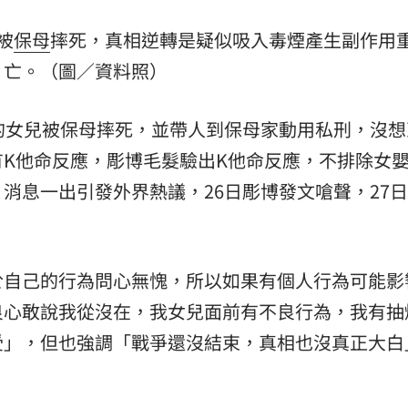
被
保母
摔死，真相逆轉是疑似吸入毒煙產生副作用
亡。（圖／資料照）
的女兒被保母摔死，並帶人到保母家動用私刑，沒想
有K他命反應，彫博毛髮驗出K他命反應，不排除女
消息一出引發外界熱議，26日彫博發文嗆聲，27
於自己的行為問心無愧，所以如果有個人行為可能影
良心敢說我從沒在，我女兒面前有不良行為，我有抽
受」，但也強調「戰爭還沒結束，真相也沒真正大白
。