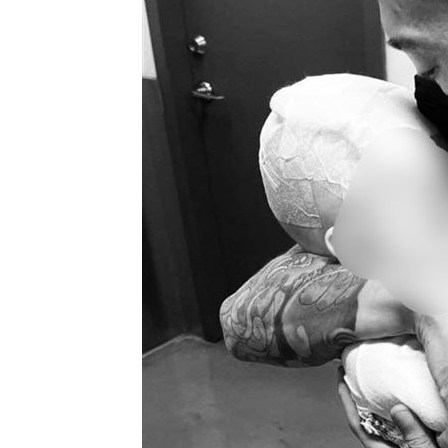
8國球員齊聚高雄 Formosa 7s掀足球
理想混蛋號召粉絲跨海追星吃美食！
18: