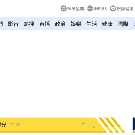
娛樂星聞
iNEWS
祝你健康
門
影音
熱搜
直播
政治
娛樂
生活
健康
國際
代價
12:46
舊
12:39
場
12:37
12:29
曝光
12:28