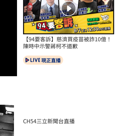
【94要客訴】慈濟買疫苗被詐10億！
陳時中示警蔣柯不道歉
現正直播
CH54三立新聞台直播