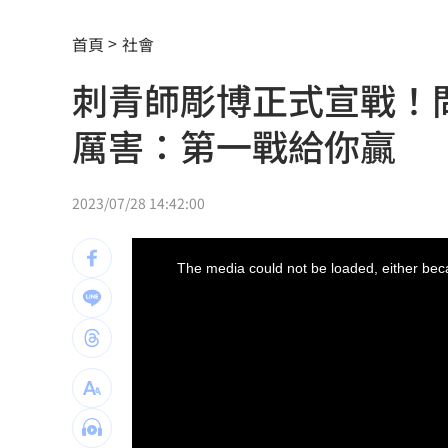
今立秋「6生肖」恐衰爆！專家曝6招大
首頁
社會
父親節旅遊被打亂！白海豚逼近2地區炸
刺青師彫博正式宣戰！
肥大叔猝逝曾自嘲更生人！創年收破億
厲害：第一戰給你贏
徐莉玲槓王菲案外案 5566小刀驚爆離
通緝犯拒檢狂飆街頭！撞斷平交道柵欄
2023/07/28 14:42:00
中國攻台非解放軍？外媒點名2破口！
12
This
is
a
The media could not be loaded, either beca
modal
誰在回覆「幹嘛」？故宮南院小編身分
window.
昔遭抹黑謀財害命終平反 陳時中感性
姜厚任女友自曝3碩1博 網搜本名查無
新／威加重罰300萬！問題苦茶油流向3