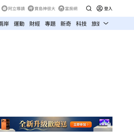
阿立導讀
寶島神很大
富房網
登入
兩岸
運動
財經
專題
新奇
科技
旅遊
汽車
寵物