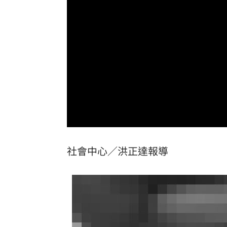
我駐日內瓦處長遭爆惡行 外交部啟動
SBS歌謠大戰驚見放送事故！3主持人齊
清大校長續任秒出國選校長！高為元道
首次影像被打臉 伊朗新最高領袖傳病
台灣彩券開獎直播中
20:31
LIVE三立+24小時直播
15:27
社會中心／洪正達報導
三立iNEWS新聞台線上直播
18:00
商場戰國來臨 台中「頂奢大道」逐漸
台彩父親節推新刮刮樂千萬頭獎超「爸
「拍片人的多重宇宙」職涯論壇9/12登