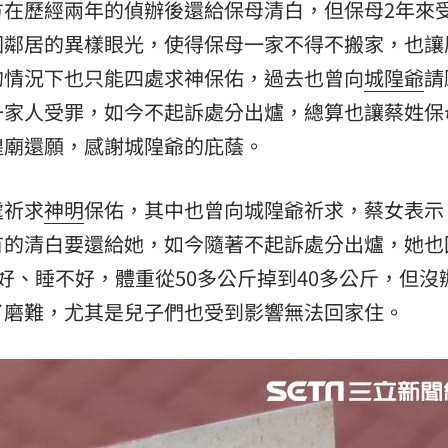
方在歷經兩年的偵辦後還給保母清白，但保母2年來
因鄰居的異樣眼光，使得保母一家不得不搬家，也讓
的情況下也只能四處求神保佑，過去也曾向
城隍爺
請
一家人受罪，如今不起訴處分出爐，總算也讓蔡姓保
隍廟還願，感謝城隍爺的庇蔭。
處祈求
神明
保佑，其中也曾向城隍爺祈求，蔡女表示
有的清白要還給她，如今隨著不起訴處分出爐，她也
好、睡不好，體重從50多公斤掉到40多公斤，但沒
了磨難，尤其是兒子們也受到影響無法回家住。