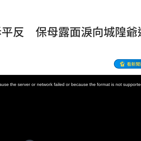
文
21:01
動
20:58
訴平反 保母露面淚向城隍爺
開酸
20:57
20:57
莫茲
20:56
看新聞
撼全場
20:55
use the server or network failed or because the format is not supporte
辛勞
20:54
20:48
BP神曲
20:42
回
20:39