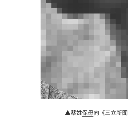
8國球員齊聚高雄 Formosa 7s掀足球
理想混蛋號召粉絲跨海追星吃美食！
18:
▲蔡姓
保母
向《三立新聞