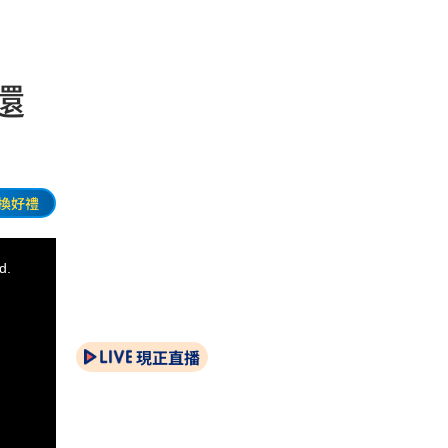
還
換好禮
d.
現正直播