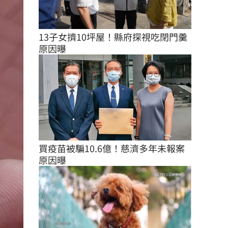
13子女擠10坪屋！縣府探視吃閉門羹
原因曝
買疫苗被騙10.6億！慈濟多年未報案
原因曝