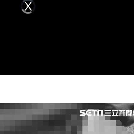
Video
調查
Player
20:35
is
loading.
卡住
20:30
歉了
20:30
危
20:30
成形
12:00
」氣
12:00
場！
10:30