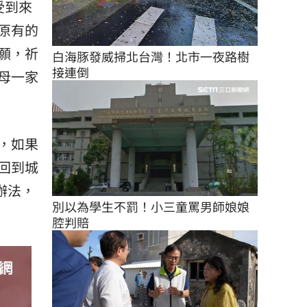
受到來
原有的
願，祈
白海豚發威掃北台灣！北市一夜路樹
接連倒
母一家
，如果
回到城
辦法，
別以為學生不罰！小三童罵男師娘娘
腔判賠