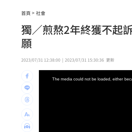
遭蔡阿嘎開撕消失！蘿拉轉行161字首發
首頁
社會
狂飆後考驗來了！下週1指標恐掀美股暴
獨／煎熬2年終獲不起
蔣萬安再提疫苗封存30年！周軒引判決
願
2026全球移居排名 台灣「第5」贏日韓
革命衛隊要美滿足條件 否則不開放荷
2023/07/31 12:38:00
2023/07/31 15:30:36
更新
ALLDAY PROJECT太狂！LIVE實力震
This
is
a
The media could not be loaded, either beca
modal
顧立雄視導第三作戰區 慰勉參演官兵
window.
放雙手騎車喊手麻！騎士遭打臉仍判罰
夢幻跨團合體！SUMMER ANJELS重現
新／女大生伴兒屍6日聲押...法官裁定請