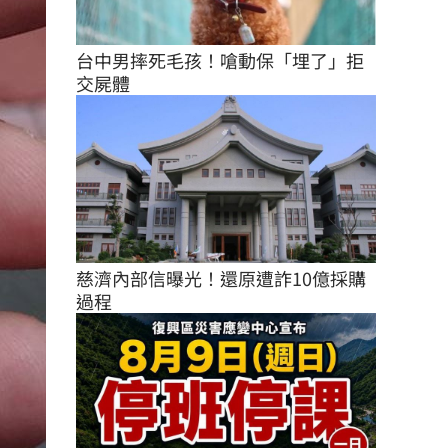
台中男摔死毛孩！嗆動保「埋了」拒
交屍體
慈濟內部信曝光！還原遭詐10億採購
過程