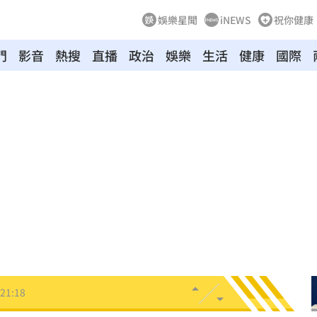
娛樂星聞
iNEWS
祝你健康
門
影音
熱搜
直播
政治
娛樂
生活
健康
國際
文版
21:32
鍵
21:28
中國
21:25
悔了
21:19
21:18
真相
21:11