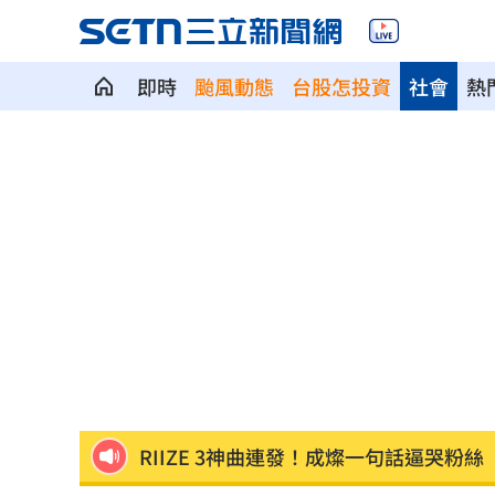
即時
颱風動態
台股怎投資
社會
熱
NCT WISH空降舞台帥翻！獻唱新歌韓
兒下體雄偉老爸基因強？ 泌尿科醫曝關
長崎原爆典禮台灣待遇惹議 遭疑顧忌
6旬嬤省吃儉用擁千萬養老金 因1事後
RIIZE 3神曲連發！成燦一句話逼哭粉絲
洞洞鞋竟是假透氣！藥師揭黴菌培養皿