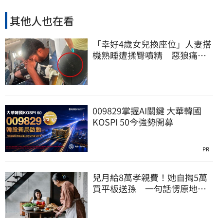
其他人也在看
「幸好4歲女兒換座位」人妻搭
機熟睡遭揉臀噴精 惡狼痛哭
下跪磕頭求饒
009829掌握AI關鍵 大華韓國
KOSPI 50今強勢開募
PR
兒月給8萬孝親費！她自掏5萬
買平板送孫 一句話愣原地
「傷心不已」