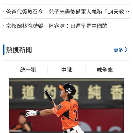
爸爸代簽教召令！兒子未盡後備軍人義務「14天教召
不去」換3個月刑期
京都岡林院焚毀 陸客嗆：日遲早是中國的
熱搜新聞
更多
統一獅
中職
味全龍