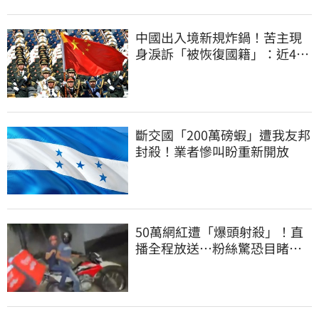
中國出入境新規炸鍋！苦主現
身淚訴「被恢復國籍」：近4億
資產全停擺
斷交國「200萬磅蝦」遭我友邦
封殺！業者慘叫盼重新開放
50萬網紅遭「爆頭射殺」！直
播全程放送…粉絲驚恐目睹慘
死過程