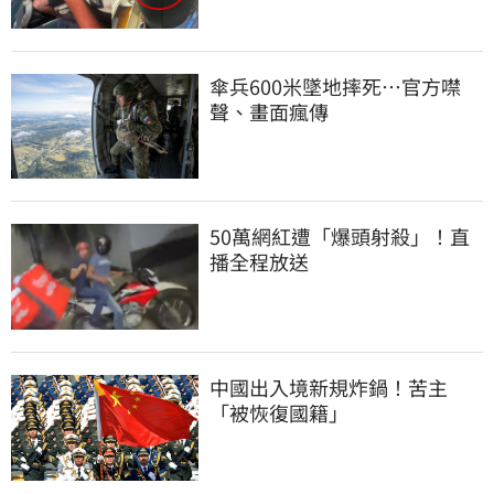
傘兵600米墜地摔死…官方噤
聲、畫面瘋傳
50萬網紅遭「爆頭射殺」！直
播全程放送
中國出入境新規炸鍋！苦主
「被恢復國籍」