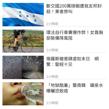
斷交國200萬磅蝦遭我友邦封
殺！業者慘叫
1小時前
環法自行車賽爆作弊！女靠胸
部裝備降風阻
2小時前
俄羅斯蝗害肆虐如末日　網
驚：聖經十災
2小時前
「地獄酷暑」襲南韓　礦泉水
曝曬恐致癌
2小時前