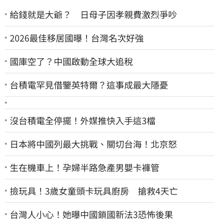
給錢就是大爺？ 日母子因孝親費激烈爭吵
2026最佳移居國曝！台灣名次好強
國庫空了？中國啟動全球大追稅
台積電罕見借鑒英特爾？這事成最大隱憂
沒台積電全停擺！外媒推快入手這3檔
日本將中國列最大挑戰、關切台海！北京怒
生在機車上！孕婦半路急產男嬰卡褲管
撿玩具！3歲女童頭卡玩具廚房 搶救4天亡
台灣人小心！她曝中國鎖國新法3恐怖後果