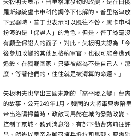
矢板明夫表示，普里格津發動的政變，是在白俄
羅斯總統盧卡申科的調停下化解的。普里格津放
下武器時，普丁也表示可以既往不咎。盧卡申科
扮演的是「保證人」的角色。但是，普丁絲毫沒
有顧全保證人的面子，對此，矢板明夫認為「今
後參加政變的其他瓦格納軍官，也很可能會遭到
追殺。在獨裁國家，只要被認為不是自己人，那
麼，等著他們的，往往就是被清算的命運。」
矢板明夫也舉出三國末期的「高平陵之變」曹爽
的故事，公元249年1月，魏國的大將軍曹爽陪皇
帝出洛陽掃墓時，政敵司馬懿在城內發動政變、
控制了京城。聽到消息後，有部下勸曹爽前往許
昌、然後以皇帝為號召擁兵抵抗司馬懿。曹爽猶