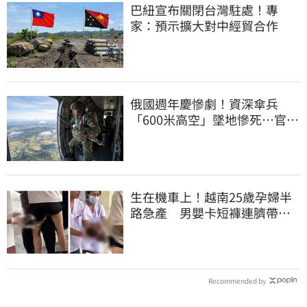
巴紐宣布關閉台灣駐處！專
家：預示擴大對中經貿合作
俄國週年慶慘劇！資深傘兵
「600米高空」墜地慘死…官方
噤聲、畫面瘋傳
生在機車上！越南25歲孕婦半
路急產 男嬰卡短褲連臍帶奔
醫院
Recommended by