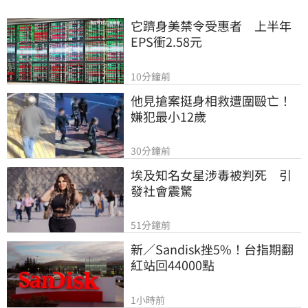
它躋身美禁令受惠者　上半年
EPS衝2.58元
10分鐘前
他見搶案挺身相救遭圍毆亡！
嫌犯最小12歲
30分鐘前
埃及知名女星涉毒被判死　引
發社會震驚
51分鐘前
新／Sandisk挫5%！台指期翻
紅站回44000點
1小時前