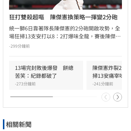
狂打雙殺超嘔　陳傑憲換策略一揮變2分砲
統一獅6日靠著隊長陳傑憲的2分砲開啟攻勢，全
場狂掃13支安打以8：2打爆味全龍，賽後陳傑憲
透露因為上週末自己擊出太多雙殺，當時上場只
-299分鐘前
想著不要再打滾地球，沒想到最後一掃變成打破
僵局的全壘打。
13場完封敗後爆發　餅總
陳傑憲炸裂2分
苦笑：紀錄都破了
掃13安痛宰味全
-273分鐘前
-241分鐘前
相關新聞