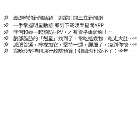
最即時的新聞話題 追蹤訂閱三立新聞網
一手掌握明星動態 即刻下載娛樂星聞APP
伴侶和妳一起預防HPV，才有資格說愛妳！
PR
腹部脂肪的「剋星」找到了，常吃這幾物，吃走大肚
PR
囊，瘦出小蠻腰
減肥首選，檸檬加它，堅持一週，腰細了，瘦到你懷疑
PR
人生
翁曉玲堅持刪凍行政院預算！韓國瑜也受不了：今年剩4
個月你思考一下