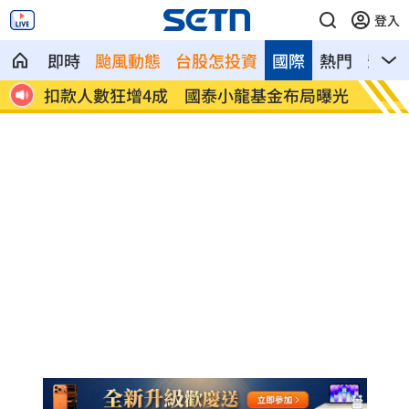
登入
即時
颱風動態
台股怎投資
國際
熱門
影音
12
扣款人數狂增4成 國泰小龍基金布局曝光
車是我
費