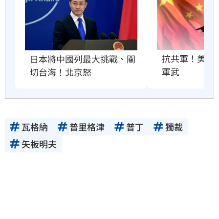
抗共軍！美國將
日本將中國列最大挑戰、關
軍武
切台海！北京怒
瓦格納
普里格津
普丁
獨裁
矢板明夫