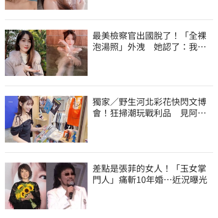
最美檢察官出國脫了！「全裸
泡湯照」外洩 她認了：我一
大突破
獨家／野生河北彩花快閃文博
會！狂掃潮玩戰利品 見阿信
公仔喊「超Q」
差點是張菲的女人！「玉女掌
門人」痛斬10年婚…近況曝光