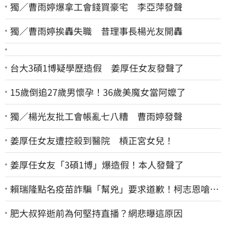
獨／曹雨婷爆拿工會錢買豪宅 李亞萍發聲
獨／曹雨婷挨轟失職 昔理事長楊光友開轟
台大3碩1博疑學歷造假 姜厚任女友發聲了
15歲倒追27歲男懷孕！36歲美魔女當阿嬤了
獨／楊光友批工會帳亂七八糟 曹雨婷發聲
姜厚任女友遭控殺到醫院 槓正宮女兒！
姜厚任女友「3碩1博」爆造假！本人發聲了
賴瑞隆點名疫苗詐騙「幫兇」要求道歉！柯志恩嗆1
句被網罵爆
肥大叔猝逝前為何堅持直播？網悲曝這原因