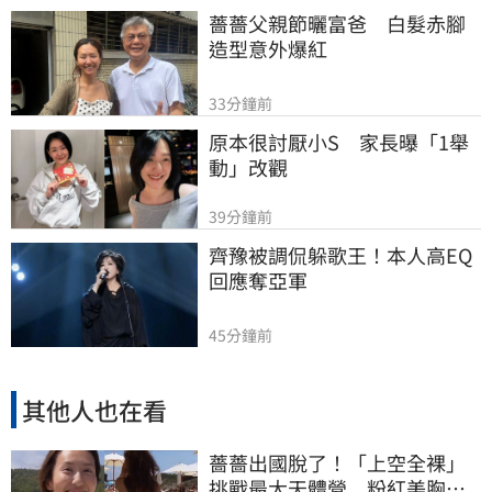
薔薔父親節曬富爸　白髮赤腳
造型意外爆紅
33分鐘前
原本很討厭小S　家長曝「1舉
動」改觀
39分鐘前
齊豫被調侃躲歌王！本人高EQ
回應奪亞軍
45分鐘前
其他人也在看
薔薔出國脫了！「上空全裸」
挑戰最大天體營 粉紅美胸被