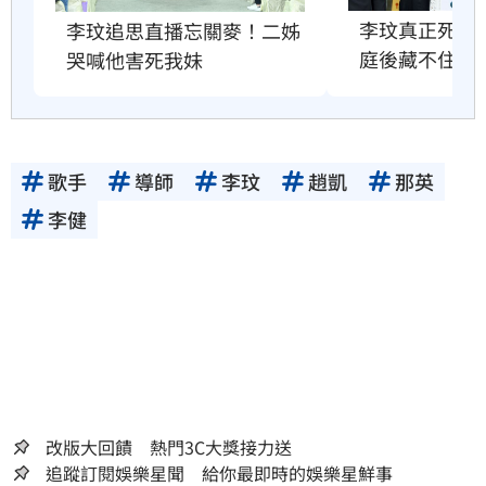
李玟真正死因
李玟追思直播忘關麥！二姊
庭後藏不住了
哭喊他害死我妹
歌手
導師
李玟
趙凱
那英
李健
改版大回饋 熱門3C大獎接力送
追蹤訂閱娛樂星聞 給你最即時的娛樂星鮮事