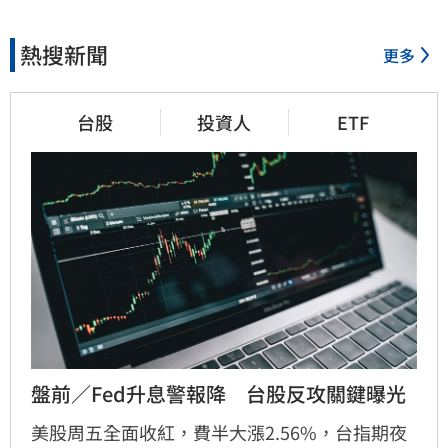
熱搜新聞
更多
台股
投資人
ETF
盤前／Fed升息警報降　台股反攻關鍵曝光
美股周五全面收紅，費半大漲2.56%，台指期夜