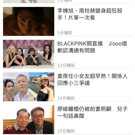
李棟旭、南柱赫變身超狂殺
手！片單一次看
5分鐘前
BLACKPINK開直播　Jisoo道
歉認溝通有問題
12分鐘前
姜厚任小女友超早熟！關係人
回應小三爭議
14分鐘前
廖峻離婚仍被前妻照顧　兒子
一句話鼻酸
15分鐘前