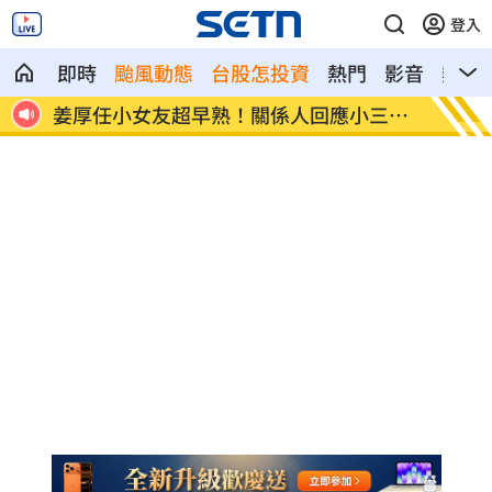
登入
即時
颱風動態
台股怎投資
熱門
影音
熱搜
般人
姜厚任小女友超早熟！關係人回應小三爭
獨／批
議
會