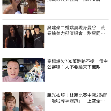
路人狂讚
吳建豪二婚嬌妻現身曼谷 荒
卷繪美力挺演唱會！甜蜜同框
合照首度曝光
秦楊爆欠700萬跑路不還 債主
公審嗆：人不要臉天下無敵
脫光衣服！林襄比賽中露2點開
「啦啦隊裸體趴」 上空全裸
被看光光