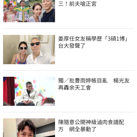
三！前夫嗆正宮
姜厚任女友稱學歷「3碩1博」 
台大發聲了
獨／批曹雨婷帳目亂　楊光友
再轟余天工會
陳隨意公開神級滷肉食譜配
方　網全暴動了