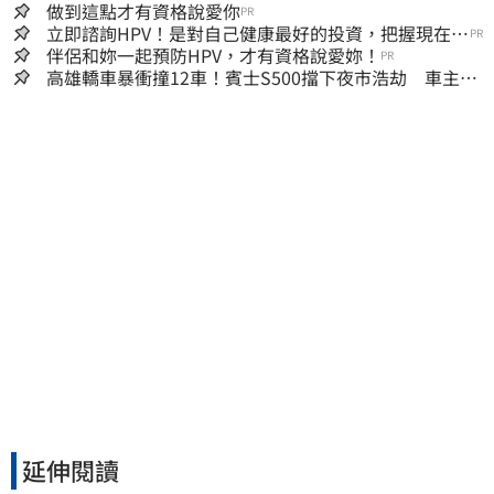
做到這點才有資格說愛你
PR
立即諮詢HPV！是對自己健康最好的投資，把握現在不
PR
嫌晚！
伴侶和妳一起預防HPV，才有資格說愛妳！
PR
高雄轎車暴衝撞12車！賓士S500擋下夜市浩劫 車主大
度：車再買就有
延伸閱讀