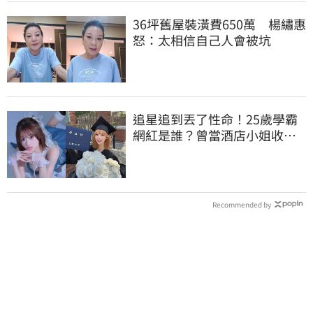
36坪舊屋裝潢費650萬 楊繡惠
怒：太相信自己人會被坑
追星追到丟了性命！25歲學霸
網紅是誰？曾當酒店小姐收入
破億 警方證實
Recommended by