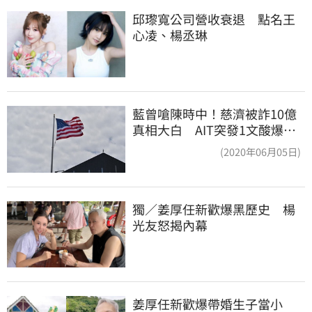
邱瓈寬公司營收衰退　點名王
心凌、楊丞琳
藍曾嗆陳時中！慈濟被詐10億
真相大白 AIT突發1文酸爆…
他笑：真的很會
(2020年06月05日)
獨／姜厚任新歡爆黑歷史　楊
光友怒揭內幕
姜厚任新歡爆帶婚生子當小