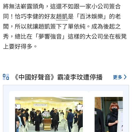
將無法嶄露頭角，這還不如跟一家小公司簽合
同！恰巧李健的好友
趙凱
是「百沐娛樂」的老
闆，所以就讓趙凱簽下了單依純。成為後起之
秀，總比在「夢響強音」這樣的大公司坐在板凳
上要好得多。
《中國好聲音》霸凌李玟遭停播
更多