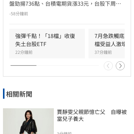
盤勁揚736點、台積電期貨漲33元，台股下周一
（10日）反攻氣勢升溫。美股4大指數全面收
-58分鐘前
紅，道瓊工業指數上漲151.83點、漲幅0.28%，
收54,036.93點；標普500指數上漲47.68點、漲
幅0.62%，收7,757.64點，再創歷史新高；那斯
強彈千點！「18檔」收復
7月急跌觸底　
達克指數勁揚351.21點、漲幅1.33%，收
失土台股ETF
檔受益人激增！
26,690.62點；費城半導體指數表現最強，大漲
22分鐘前
37分鐘前
308.1點、漲幅2.56%，收12,356.79點，科技及
半導體股重新成為多頭主力。
相關新聞
賈靜雯父親節憶亡父　自曝被
當兒子養大
3分鐘前