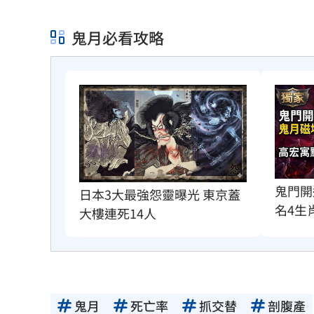
鬼月必看攻略
鬼門開
日本3大最強怨靈曝光 東京蓋
名4生
大樓連死14人
鬼月
死亡率
抓交替
剖腹產