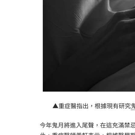
政府生活補助5000元連3天發 逾期視同
剩4個月要跨年 網嘆：人越大時間過越
宏碁發現兆基管理缺失 辭董座撤出經
首度首局獲支援 布雷克卻評球威僅D等
台灣彩券開獎直播中
20:31
LIVE三立+24小時直播
15:27
三立iNEWS新聞台線上直播
18:00
商場戰國來臨 台中「頂奢大道」逐漸
▲重症醫指出，根據現有研究
台彩父親節推新刮刮樂千萬頭獎超「爸
今年鬼月將進入尾聲，在這充滿禁
「拍片人的多重宇宙」職涯論壇9/12登