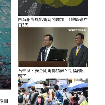
白海豚颱風影響時間增加　1地區恐炸
雨3天
石崇良、姜至剛驚傳請辭？衛福部回
應了
攝自