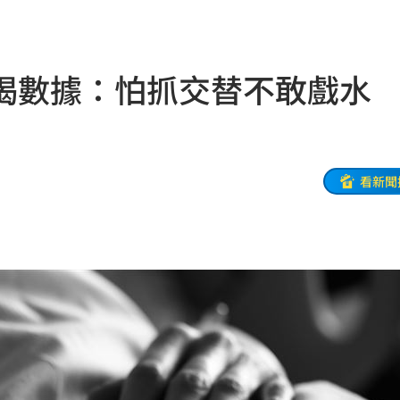
迎煞
23:21
懸賞
23:21
揭數據：怕抓交替不敢戲水
錄
23:18
首勝
23:15
23:07
看新聞
23:07
禁見
23:05
年
22:55
成形
22:54
22:52