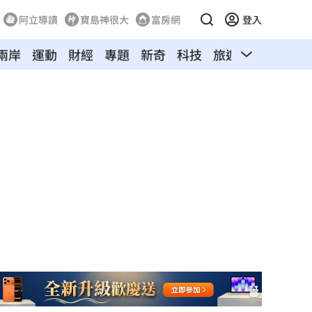
阿立導讀
寶島神很大
富房網
登入
兩岸
運動
財經
專題
新奇
科技
旅遊
汽車
寵物