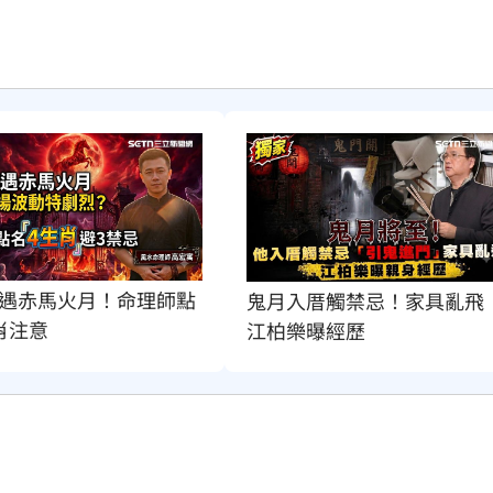
遇赤馬火月！命理師點
鬼月入厝觸禁忌！家具亂飛
肖注意
江柏樂曝經歷