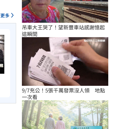
更多
吊車大王哭了！望新豐車站感謝憶起
這瞬間
　
9/7充公！5張千萬發票沒人領　地點
一次看