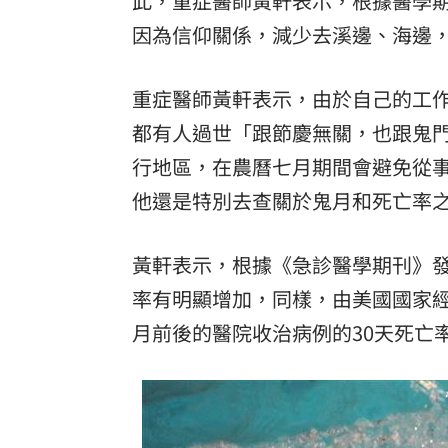
此，重症醫師黃軒表示，根據醫學
因為信仰關係，減少去溪邊、海邊
8國球員齊聚高雄 Formosa 7s掀足球
理想混蛋號召粉絲跨海追星吃美食！
18:
重症醫師黃軒表示，由於自己的工
都有人過世「跟節慶無關，也跟鬼
行地區，在農曆七月期間會避免從
他還是特別去查關於鬼月和死亡率
黃軒表示，根據《急診醫學期刊》
率有明顯增加，同樣，由美國國家
月前後的醫院收治病例的30天死亡