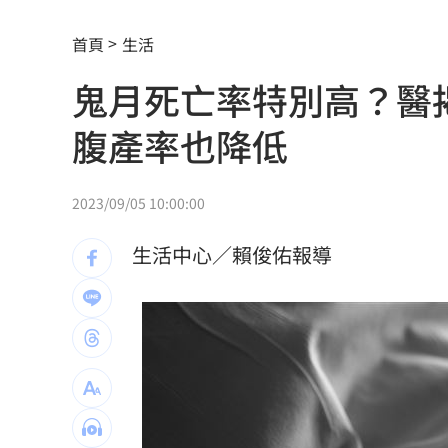
跨縣市「送肉粽」碰音樂節！遊客正面
首頁
生活
橘貓「阿咪」離家百天 主人祭20萬元
鬼月死亡率特別高？醫
挺蘇巧慧！回顧蔡英文新北寫下1驚人紀
腹產率也降低
勝騎士7局失2分好投 兄弟本季澄清湖
大盤回神誰最猛？18檔台股ETF失土收復
2023/09/05 10:00:00
自癒能力超群？柯P才拄拐杖 隔天能跳
生活中心／賴俊佑報導
兆基債務風暴！李建成遭當庭逮補聲押
父逝世也不敢回家！男殺友後躲深山21
蔡英文重磅出手！民進黨「第二戰場」
吹冷氣30小時出事！女子全身抽搐送醫