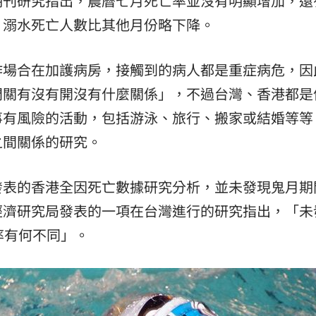
期刊研究指出，農曆七月死亡率並沒有明顯增加，還
，溺水死亡人數比其他月份略下降。
熱潮
10:00
15
作場合在加護病房，接觸到的病人都是重症病危，因
門關有沒有開沒有什麼關係」，不過台灣、香港都是
事有風險的活動，包括游泳、旅行、搬家或結婚等等
之間關係的研究。
發表的香港全因死亡數據研究分析，並未發現鬼月期
經濟研究局發表的一項在台灣進行的研究指出，「未
率有何不同」。