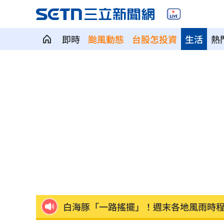
即時
颱風動態
台股怎投資
生活
熱
獨／北勢棒球隊穿破鞋拚冠軍 台僑看
南港Lalaport鷹架坍塌！3櫃位暫停營業
北市教育局再喊虐童案遭渲染！林月琴
疊單計薪遭控違法 UberEats都說了
23
兆基前董座聲押禁見 林佑任200萬交保
白海豚「一路搖擺」！週末各地風雨時