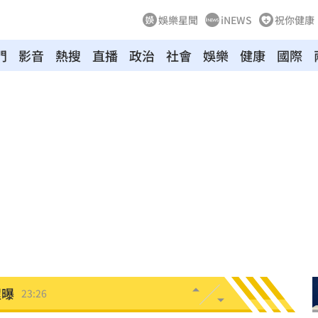
娛樂星聞
iNEWS
祝你健康
門
影音
熱搜
直播
政治
社會
娛樂
健康
國際
哭了
23:36
23:34
開嗆
23:33
:33
23:26
程曝
23:26