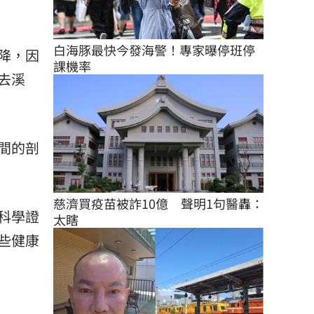
白海豚最快今發海警！專家曝停班停
降，因
課機率
去溪
間的
剖
慈濟買疫苗被詐10億　聲明1句醫轟：
科學證
太瞎
些健康