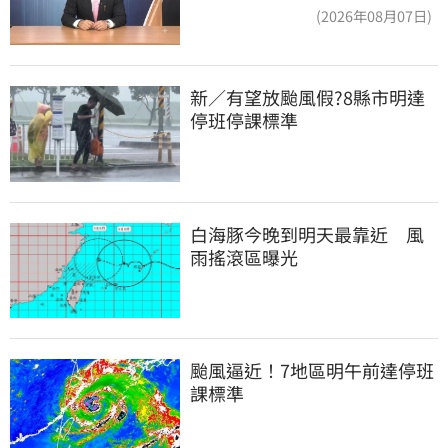
頭大屠殺剛開始
(2026年08月07日)
新／有望放颱風假?8縣市明達
停班停課標準
白海豚今晚到明天最靠近　風
雨搖滾區曝光
颱風逼近！7地區明午前達停班
課標準