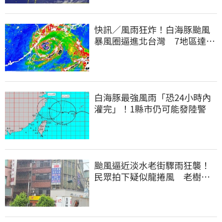
快訊／風雨狂炸！白海豚颱風
暴風圈逼進北台灣 7地區達停
班課標準
白海豚最強風雨「恐24小時內
灌完」！1縣市仍可能發陸警
颱風逼近淡水老街驟雨狂襲！
民眾拍下疑似龍捲風 老樹遭
連根拔起