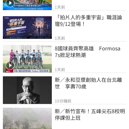
1天前
「拍片人的多重宇宙」職涯論
壇9/12登場！
1天前
8國球員齊聚高雄　Formosa 
7s掀足球熱潮
1天前
新／永和豆漿創始人在台北離
世　享壽70歲
10分鐘前
新／新竹宣布！五峰尖石8校明
停課但上班