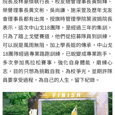
院長及林豪傑執行長、校友總會理事長黃烱輝、
榮譽理事長黃文彬、吳尚謙、施采萱及歷年戈友
會理事長都有出席，授旗時管理學院葉淑娟院長
表示，這次中山戈18團隊，是經過三年的集訓，
只為了踏上戈壁賽道，他們從招募隊員到訓練，
可以說是風雨無阻，加上學長姐的傳承，中山戈
18團隊經過專業路跑訓練，已蛻變成專業跑手，
多次參加馬拉松賽事，強化自身體能，磨練心
志，目的只想為挑戰自我、為校爭光。並期許隊
員要享受過程，為自己的人生，留下紀錄。