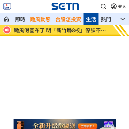
登入
即時
颱風動態
台股怎投資
生活
熱門
影音
不停
太陽下抽菸突倒地！醫：猝死風險高3倍
Api
發