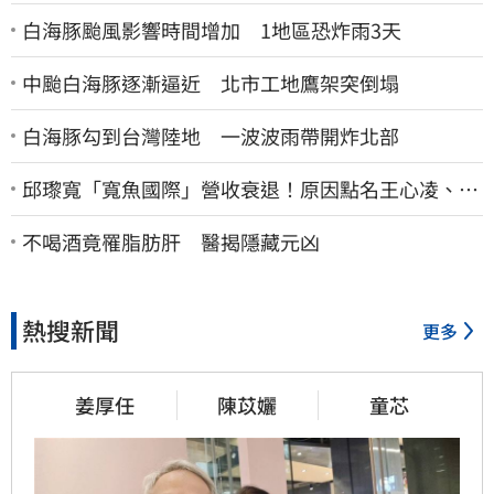
白海豚颱風影響時間增加 1地區恐炸雨3天
中颱白海豚逐漸逼近 北市工地鷹架突倒塌
白海豚勾到台灣陸地 一波波雨帶開炸北部
邱瓈寬「寬魚國際」營收衰退！原因點名王心凌、楊
丞琳網笑翻：太誠實
不喝酒竟罹脂肪肝 醫揭隱藏元凶
熱搜新聞
更多
姜厚任
陳苡孋
童芯