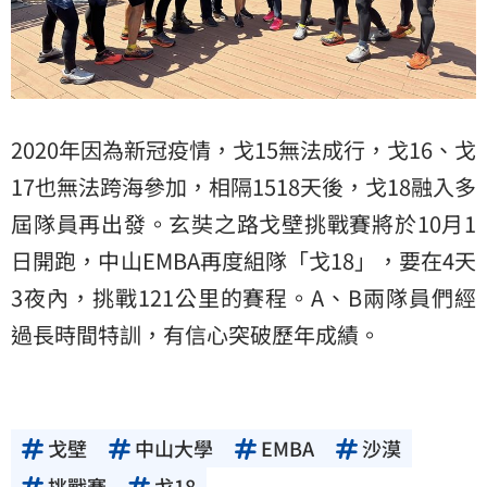
2020年因為新冠疫情，戈15無法成行，戈16、戈
17也無法跨海參加，相隔1518天後，戈18融入多
屆隊員再出發。玄奘之路戈壁挑戰賽將於10月1
日開跑，中山EMBA再度組隊「戈18」，要在4天
3夜內，挑戰121公里的賽程。A、B兩隊員們經
過長時間特訓，有信心突破歷年成績。
戈壁
中山大學
EMBA
沙漠
挑戰賽
戈18