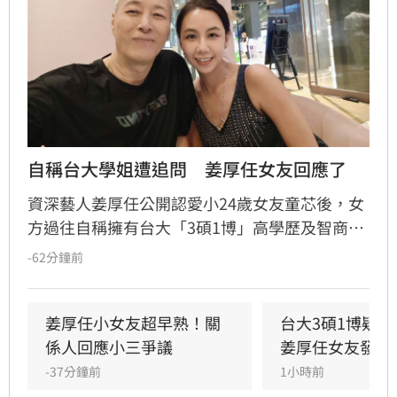
自稱台大學姐遭追問　姜厚任女友回應了
資深藝人姜厚任公開認愛小24歲女友童芯後，女
方過往自稱擁有台大「3碩1博」高學歷及智商
146等背景引發外界高度質疑。童芯日前於社群
-62分鐘前
發布千字長文，以「台大學姐」自居暢談邏輯與
真相，試圖回應爭議，卻未提供具體學歷證明文
件，導致話題持續發酵，網友針對其學歷真實性
姜厚任小女友超早熟！關
台大3碩1博疑
仍存有諸多疑問。面對女友身陷輿論風波，姜厚
係人回應小三爭議
姜厚任女友發聲
任展現力挺態度，笑稱兩人的戀情已像偵探片，
-37分鐘前
1小時前
強調對女友背景知情且不擔憂。林宜君