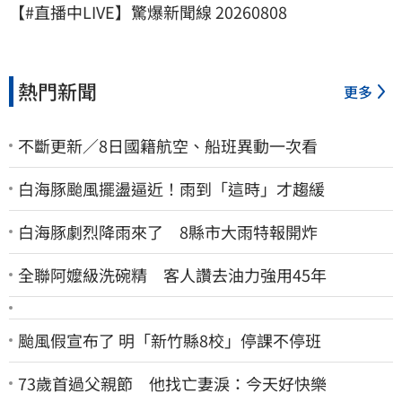
【#直播中LIVE】驚爆新聞線 20260808
熱門新聞
更多
不斷更新／8日國籍航空、船班異動一次看
白海豚颱風擺盪逼近！雨到「這時」才趨緩
白海豚劇烈降雨來了 8縣市大雨特報開炸
全聯阿嬤級洗碗精 客人讚去油力強用45年
颱風假宣布了 明「新竹縣8校」停課不停班
73歲首過父親節 他找亡妻淚：今天好快樂