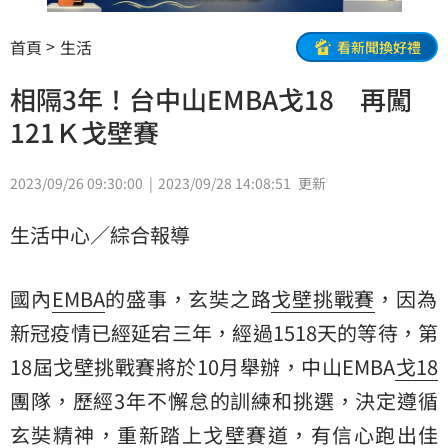
首頁
生活
看新聞換好禮
相隔3年！台中山EMBA戈18 再闖
121Ｋ戈壁賽
2023/09/26 09:30:00
2023/09/28 14:08:51
更新
生活中心／綜合報導
國內
EMBA
的盛事，玄奘之路
戈壁
挑戰賽
，因為
新冠疫情已經延宕三年，經過1518天的等待，第
18屆戈壁挑戰賽將於10月舉辦，中山EMBA
戈18
團隊，歷經3年不懈怠的訓練和挑選，決定遵循
玄奘精神，重新踏上戈壁賽道，有信心跑出佳