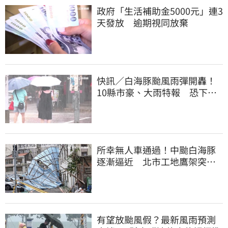
政府「生活補助金5000元」連3
天發放 逾期視同放棄
快訊／白海豚颱風雨彈開轟！
10縣市豪、大雨特報 恐下到
明天
所幸無人車通過！中颱白海豚
逐漸逼近 北市工地鷹架突倒
塌
有望放颱風假？最新風雨預測