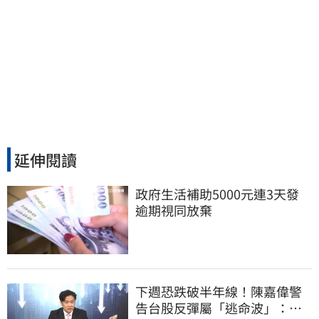
延伸閱讀
政府生活補助5000元連3天發 
逾期視同放棄
下週恐跌破半年線！陳嘉偉警
告台股反彈屬「逃命波」：空