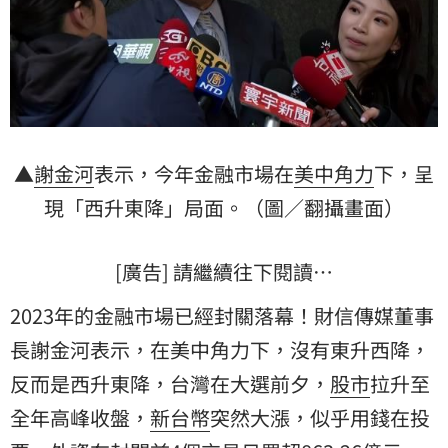
▲
謝金河
表示，今年金融市場在
美中角力
下，呈
現「西升東降」局面。（圖／翻攝畫面）
[廣告] 請繼續往下閱讀…
2023年的金融市場已經封關落幕！財信傳媒董事
長謝金河表示，在美中角力下，沒有東升西降，
反而是西升東降，台灣在大選前夕，
股市
拉升至
全年高峰收盤，
新台幣
突然大漲，似乎用錢在投