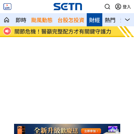
登入
即時
颱風動態
台股怎投資
財經
熱門
影音
護力
反制跨國鎮壓 學者：在地協力應提高罪
驚傳弊
刑