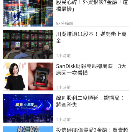
股民心碎！外資狠殺7金融「這
檔最慘」
53分鐘前
川湖賺逾11股本！ 逆勢衝上萬
金
1小時前
SanDisk財報亮眼卻崩跌　3大
原因一次看懂
1小時前
緯創股利二度順延！證期局：
將查疏失
1小時前
投信砸88億最愛3金融！買賣超