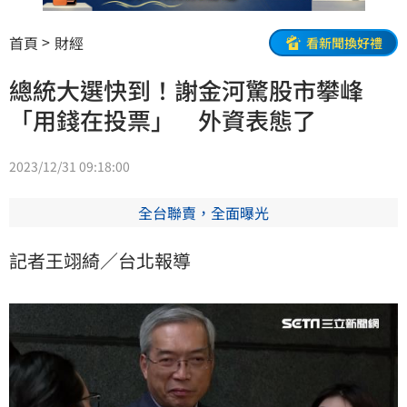
首頁
財經
看新聞換好禮
總統大選快到！謝金河驚股市攀峰
「用錢在投票」 外資表態了
2023/12/31 09:18:00
全台聯賣，全面曝光
記者王翊綺／台北報導