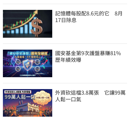
記憶體每股配8.6元的它　8月
17日除息
國安基金第9次護盤暴賺81%　
歷年績效曝
外資砍這檔3.8萬張　它讓99萬
人鬆一口氣