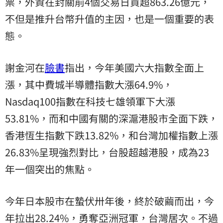
票，外資在封關前4個交易日買超863.26億元，
不但是推升台幣升值的主因，也是一個重要的表
態。
謝金河在
臉書
指出，今年美國六大指數全面上
漲，其中費城半導體指數大漲64.9%，
Nasdaq100指數在科技七雄領軍下大漲
53.81%，而和中國有關的深滬港股市全面下跌，
香港恆生指數下跌13.82%，和台灣加權指數上漲
26.83%呈現強烈對比，台股超越港股，成為23
年一個突出的焦點。
今年日本股市在蟄伏卅年後，終於破繭而出，今
年拉出28.24%，勇奪亞洲冠軍，台灣居次。不過