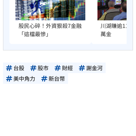
股民心碎！外資狠殺7金融
川湖賺逾11股
「這檔最慘」
萬金
台股
股市
財經
謝金河
美中角力
新台幣