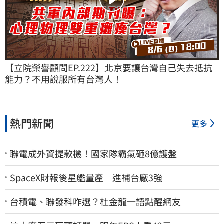
【立院榮譽顧問EP.222】北京要讓台灣自己失去抵抗
能力？不用說服所有台灣人！
熱門新聞
更多
聯電成外資提款機！國家隊霸氣砸8億護盤
SpaceX財報後星艦量產 進補台廠3強
台積電、聯發科咋選？杜金龍一語點醒網友