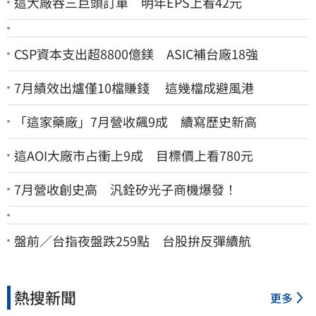
這大廠吞三巨頭訂單 明年EPS上看42元
CSP資本支出超8800億鎂 ASIC補台廠18強
7月績效出爐僅10檔賺錢 這幾檔成避風港
「這家藥廠」7月營收飆9成 續寫歷史新高
這AOI大廠市占衝上9成 目標價上看780元
7月營收創史高 汎銓矽光子商機爆發！
盤前／台指夜盤跌259點 台股拚反彈續航
熱搜新聞
更多