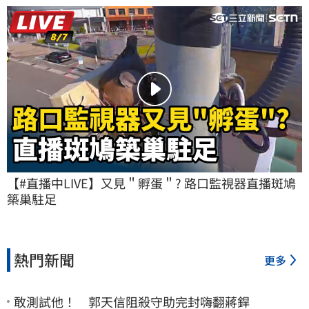
【#直播中LIVE】又見＂孵蛋＂? 路口監視器直播斑鳩
築巢駐足
熱門新聞
更多
敢測試他！ 郭天信阻殺守助完封嗨翻蔣銲