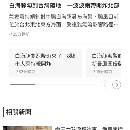
白海豚勾到台灣陸地　一波波雨帶開炸北部
氣象署持續針對中颱白海豚發布海警，颱風目前
位於台北東北東方海面，受複雜氣流影響路徑呈
擺錘狀，預計登陸中國溫州至台州一帶。雖強度
-425分鐘前
將減弱，但暴風圈仍接近北部海面，氣象專家警
告中部以北山區需嚴防豪雨，高屏地區則需留意
隨後的西南風降雨。此外，各地高山稜線及北
白海豚劇烈降雨來了　8縣
白海豚海警範圍
部、馬祖地區皆有強陣風風險，東半部則需防範
市大雨特報開炸
新暴風圈侵襲率
焚風。氣象署提醒民眾，颱風期間北部及東部海
-362分鐘前
-306分鐘前
域風浪顯著，切勿前往海邊觀浪或進行登山活
動，務必留意最新氣象資訊以確保安全。
相關新聞
樂天女孩淚揭往事　愛意表達