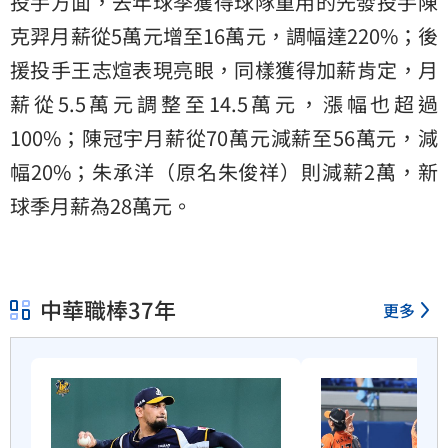
投手方面，去年球季獲得球隊重用的先發投手
陳
克羿
月薪從5萬元增至16萬元，調幅達220%；後
援投手王志煊表現亮眼，同樣獲得加薪肯定，月
薪從5.5萬元調整至14.5萬元，漲幅也超過
100%；陳冠宇月薪從70萬元減薪至56萬元，減
幅20%；朱承洋（原名朱俊祥）則減薪2萬，新
球季月薪為28萬元。
中華職棒37年
更多