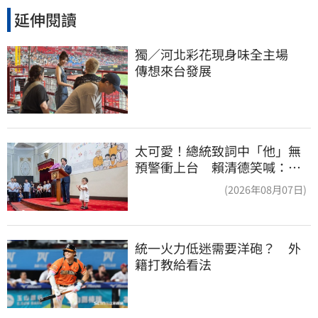
延伸閱讀
獨／河北彩花現身味全主場　
傳想來台發展
太可愛！總統致詞中「他」無
預警衝上台 賴清德笑喊：卸
任再交棒給你
(2026年08月07日)
統一火力低迷需要洋砲？　外
籍打教給看法