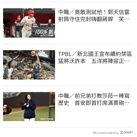
中職／竟敢測試他！郭天信雷
射肩守住完封嗨翻蔣銲 笑談
和鋼龍爭三振王
TPBL／新北國王宣布續約禁區
猛將沃許本 五洋將陣容正式
到位
中職／前兄弟打教莎菈一棒寫
歷史 首安即首打席滿貫砲！
還是WPBL第一支
Recommended by