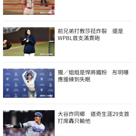
前兄弟打教莎菈炸裂　還是
WPBL首支滿貫砲
獨／姐姐是悍將鐵粉　彤玥曝
應援練到失眠
大谷炸同鄉　道奇生涯29支首
打席轟只輸他