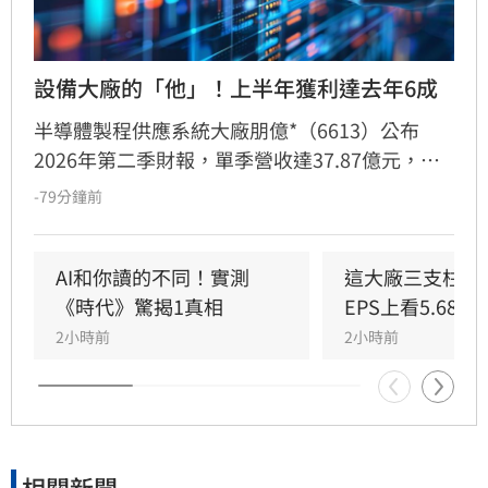
設備大廠的「他」！上半年獲利達去年6成
半導體製程供應系統大廠朋億*（6613）公布
2026年第二季財報，單季營收達37.87億元，年
增85.31%，創下歷史新高。上半年累計EPS達
-79分鐘前
8.51元，獲利已達去年全年六成。受惠於AI驅動
半導體設備擴張週期，加上先進封裝與記憶體需
求暢旺，帶動化學品供應系統與自動化控制業務
AI和你讀的不同！實測
這大廠三支柱到
強勁成長。朋億*透過台灣、中國及東南亞的跨國
《時代》驚揭1真相
EPS上看5.68元
佈局，彈性調配資源以滿足全球產能重組需求。
2小時前
2小時前
展望後市，在AI投資熱潮支撐下，公司對第三季
營運抱持審慎樂觀，目標持續擴大營運規模，在
半導體產業擴產黃金期再創佳績。
相關新聞