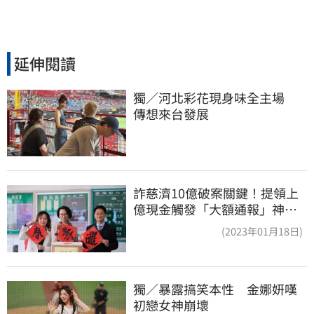
延伸閱讀
獨／河北彩花現身味全主場　
傳想來台發展
詐慈濟10億破案關鍵！提領上
億現金觸發「大額通報」神鬼
律師遭擊落內幕
(2023年01月18日)
獨／暴露搞笑本性　金娜妍嘆
初戀女神崩壞