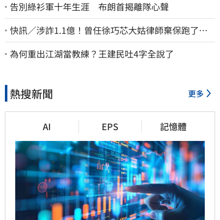
告別綠衫軍十年生涯 布朗首揭離隊心聲
快訊／涉詐1.1億！曾任徐巧芯大姑律師棄保跑了…
媽也離境 桃檢發通緝
為何重出江湖當教練？王建民吐4字全說了
熱搜新聞
更多
AI
EPS
記憶體