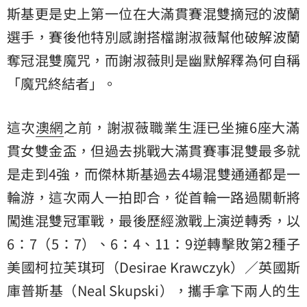
斯基更是史上第一位在大滿貫賽混雙摘冠的波蘭
選手，賽後他特別感謝搭檔謝淑薇幫他破解波蘭
奪冠混雙魔咒，而謝淑薇則是幽默解釋為何自稱
「魔咒終結者」。
這次
澳網
之前，謝淑薇職業生涯已坐擁6座大滿
貫女雙金盃，但過去挑戰大滿貫賽事混雙最多就
是走到4強，而傑林斯基過去4場混雙通通都是一
輪游，這次兩人一拍即合，從首輪一路過關斬將
闖進混雙冠軍戰，最後歷經激戰上演逆轉秀，以
6：7（5：7）、6：4、11：9逆轉擊敗第2種子
美國柯拉芙琪珂（Desirae Krawczyk）／英國斯
庫普斯基（Neal Skupski），攜手拿下兩人的生