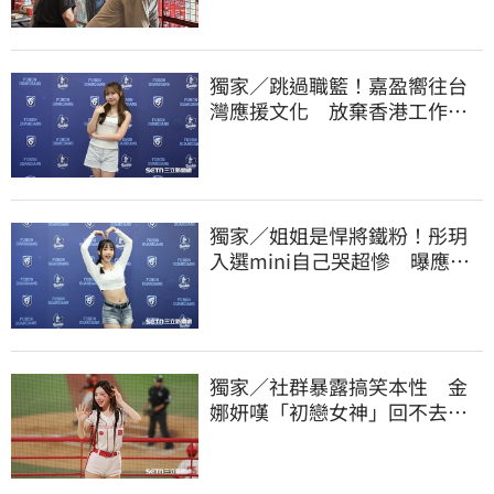
獨家／跳過職籃！嘉盈嚮往台
灣應援文化 放棄香港工作跨
海徵選mini追夢
獨家／姐姐是悍將鐵粉！彤玥
入選mini自己哭超慘 曝應援
練到失眠
獨家／社群暴露搞笑本性 金
娜妍嘆「初戀女神」回不去！
喊話想代言啤酒