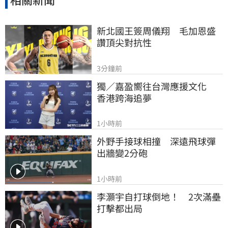
新北國王簽周儀翔　毛加恩盛
讚頂尖對抗性
3分鐘前
獨／嘉盈嚮往台灣應援文化　
香港跨海追夢
1小時前
外野手接球相撞　深遠飛球彈
出牆變2分砲
1小時前
李灝宇自打球倒地！　2次滿壘
打擊都出局