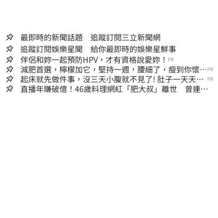
最即時的新聞話題 追蹤訂閱三立新聞網
追蹤訂閱娛樂星聞 給你最即時的娛樂星鮮事
伴侶和妳一起預防HPV，才有資格說愛妳！
PR
減肥首選，檸檬加它，堅持一週，腰細了，瘦到你懷疑
PR
人生
起床就先做件事，沒三天小腹就不見了! 肚子一天天變
PR
小！
直播年賺破億！46歲料理網紅「肥大叔」離世 曾連播
17小時辛酸面曝