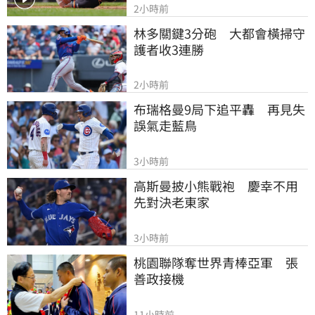
2小時前
林多關鍵3分砲　大都會橫掃守
護者收3連勝
2小時前
布瑞格曼9局下追平轟　再見失
誤氣走藍鳥
3小時前
高斯曼披小熊戰袍　慶幸不用
先對決老東家
3小時前
桃園聯隊奪世界青棒亞軍　張
善政接機
11小時前