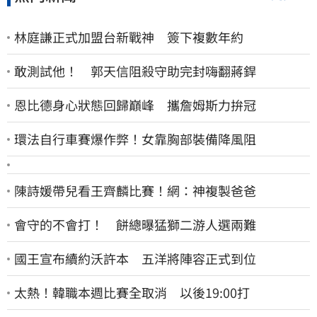
林庭謙正式加盟台新戰神 簽下複數年約
敢測試他！ 郭天信阻殺守助完封嗨翻蔣銲
恩比德身心狀態回歸巔峰 攜詹姆斯力拚冠
環法自行車賽爆作弊！女靠胸部裝備降風阻
陳詩媛帶兒看王齊麟比賽！網：神複製爸爸
會守的不會打！ 餅總曝猛獅二游人選兩難
國王宣布續約沃許本 五洋將陣容正式到位
太熱！韓職本週比賽全取消 以後19:00打