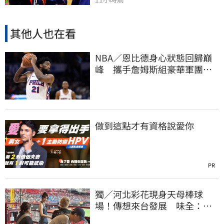
其他人也在看
NBA／恩比德身心狀態回歸巔
峰 攜手詹姆斯組豪華軍團！
力拚新賽季奪冠
做到這點才有資格說愛你
PR
獨／河北彩花現身天母棒球
場！傳想來台發展 味全：歡
迎各界人士進場