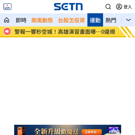
登入
即時
颱風動態
台股怎投資
運動
熱門
影音
中道
警報一響秒空城！高雄演習畫面曝…0違規
周杰倫
他