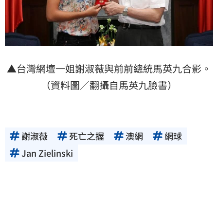
▲台灣網壇一姐謝淑薇與前前總統馬英九合影。
（資料圖／翻攝自馬英九臉書）
謝淑薇
死亡之握
澳網
網球
Jan Zielinski