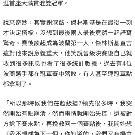
涯首座大滿貫混雙冠軍。
說來奇妙，其實謝淑薇、傑林斯基是在最後一刻
才決定搭檔，沒想到最後兩人最後竟然一起譜寫
驚奇。賽後談起成為波蘭第一人，傑林斯基直言
這對他來說意義重大，他笑說晉級決賽後自己就
收到很多訊息也看了很多統計數據，過去有4位
波蘭選手都在冠軍賽中落敗，有人甚至連冠軍點
都拿到了。
「所以那時候我們在超級搶7領先很多時，我突
然開始有點崩潰，然而事情就開始失控，還被對
方搶下賽末點，再挽救回一個賽點後，我開始想
『我不想成為下一個，你知道的，我們又有機會