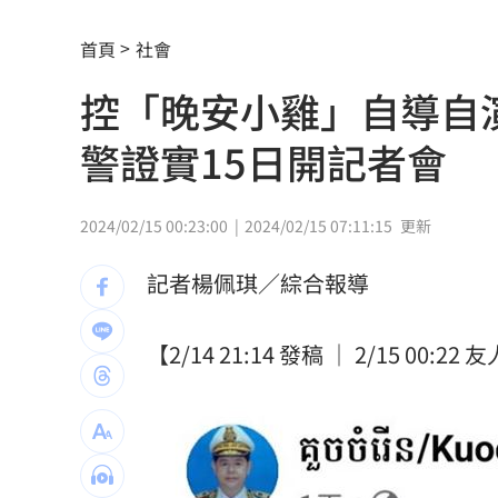
驚傳駭客猛攻華爾街 多家受害者已吐
首頁
社會
公推孫散步遭撞亡 女慟:沒有爸爸的父親
控「晚安小雞」自導自
台南大貨車、自小客事故 1名駕駛死亡
警證實15日開記者會
兄弟打線突破後勁 黃韋盛3打點率隊2
崔立于高雄開唱 台下讓他氣噗噗：隨
2024/02/15 00:23:00
2024/02/15 07:11:15
更新
龍藏經7折仍要131.6萬 他原價現金秒
記者楊佩琪／綜合報導
99歲婆婆「月花35萬」！66歲媳無法退
【2/14 21:14 發稿 ｜ 2/15 00:22
外野僅是短暫快樂 餅總曝張皓崴終極
想靠正二翻本？ 達人教戰槓反ETF心法
男同事追求不成跟騷偷拍 女師控校方