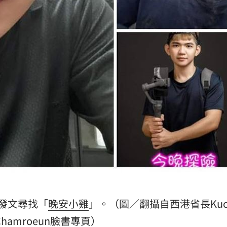
發文尋找「
晚安小雞
」。（圖／翻攝自西港省長Kuo
Chamroeun臉書專頁）