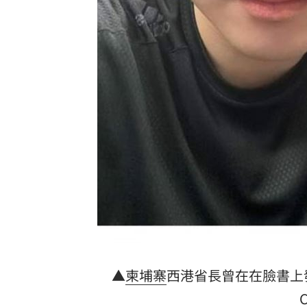
▲
柬埔寨
西港省長曾在在臉書上