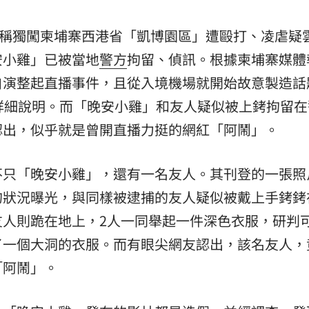
自稱獨闖柬埔寨西港省「凱博園區」遭毆打、凌虐疑雲
安小雞」已被當地
警方
拘留、偵訊。根據柬埔寨媒體
自演整起直播事件，且從入境機場就開始故意製造話
詳細說明。而「晚安小雞」和友人疑似被上銬拘留在
認出，似乎就是曾開直播力挺的網紅「阿鬧」。
不只「晚安小雞」，還有一名友人。其刊登的一張照
的狀況曝光，與同樣被逮捕的友人疑似被戴上手銬銬
友人則跪在地上，2人一同舉起一件深色衣服，研判
了一個大洞的衣服。而有眼尖網友認出，該名友人，
「阿鬧」。