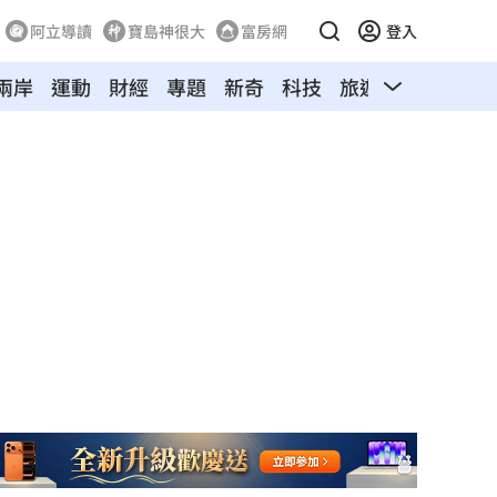
阿立導讀
寶島神很大
富房網
登入
兩岸
運動
財經
專題
新奇
科技
旅遊
汽車
寵物