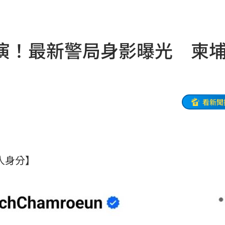
贖金
20:02
節
19:42
演！最新警局身影曝光 柬
19:38
連勝
19:32
便啦
19:32
看新聞
結帳
19:29
休
19:20
 友人身分】
目標
19:18
19:12
霸凌
19:08