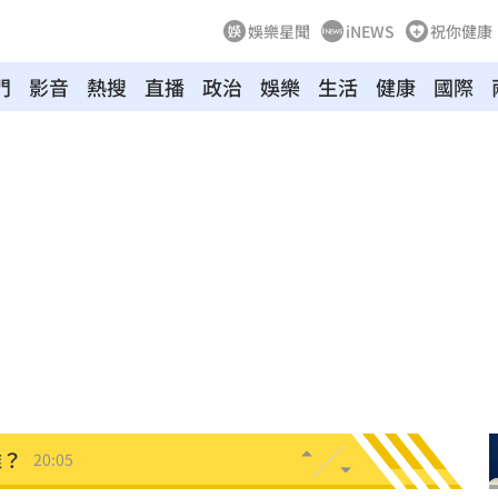
娛樂星聞
iNEWS
祝你健康
門
影音
熱搜
直播
政治
娛樂
生活
健康
國際
雙北
20:30
20:25
困境
20:20
療
20:11
聲」
20:06
誰？
20:05