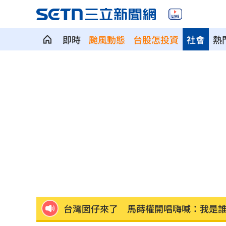
即時
颱風動態
台股怎投資
社會
熱
攪局父親節！中颱白海豚挾狂風暴雨炸
颱風假宣布了！明天「1縣市停班停課」
泰國少年槍案 揭家庭、校園槍枝管理
獨／早療課彈7歲童額頭 家長控不當治
AKIRA開唱藏彩蛋！兒子首度驚喜獻「
台灣囡仔來了 馬蒔權開唱嗨喊：我是