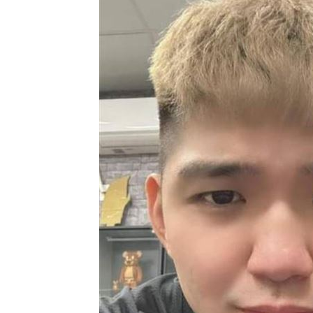
8國球員齊聚高雄 Formosa 7s掀足球
理想混蛋號召粉絲跨海追星吃美食！
18: