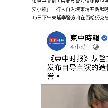
報導中提到，柬埔寨警方偵訊後認
安小雞」一行人自入境柬埔寨機場
15日下午柬埔寨警方將在西哈努克