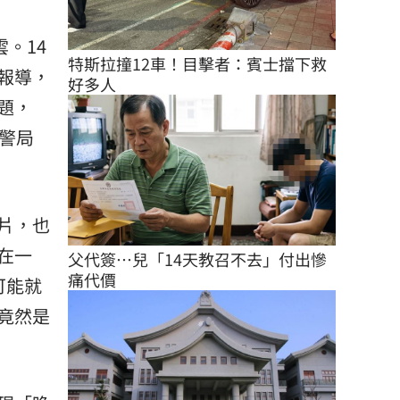
。14
特斯拉撞12車！目擊者：賓士擋下救
報導，
好多人
題，
警局
片，也
在一
父代簽…兒「14天教召不去」付出慘
痛代價
可能就
竟然是