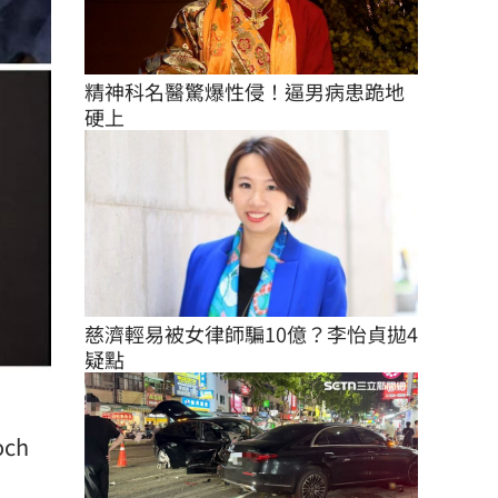
精神科名醫驚爆性侵！逼男病患跪地
硬上
慈濟輕易被女律師騙10億？李怡貞拋4
疑點
ch