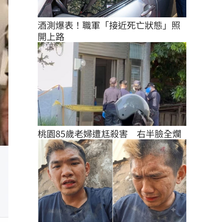
酒測爆表！職軍「接近死亡狀態」照
開上路
桃園85歲老婦遭尪殺害　右半臉全爛