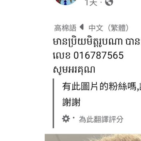
靠2根鐵軌橫掃AI鏈 川湖財報衝上萬金
一軍不是來跑龍套 餅總對新人不手下
演習硬上路還無照！鳳山女慘收10萬單
孫易磊登板2局2K無失分！ 飆156公里
台灣彩券開獎直播中
20:31
LIVE三立+24小時直播
15:27
三立iNEWS新聞台線上直播
18:00
商場戰國來臨 台中「頂奢大道」逐漸
台彩父親節推新刮刮樂千萬頭獎超「爸
「拍片人的多重宇宙」職涯論壇9/12登