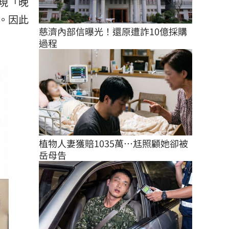
現「晚
。因此
慈濟內部信曝光！還原遭詐10億採購
過程
植物人妻獲賠1035萬…尪照顧她卻被
岳母告