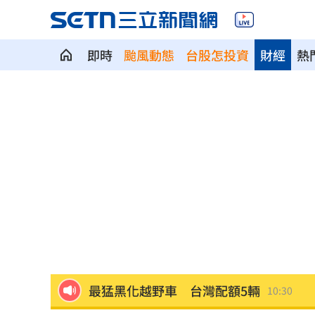
60歲糖尿病婦 吃飯1改變血糖奇蹟下降
即時
颱風動態
台股怎投資
財經
熱
生前曾對打丟丟妹 肥大叔猝逝震撼全
白海豚逼近放颱風假？最新暴風圈侵襲
嘉里大容物流車撞分隔島！駕駛酒測值
新／白海豚逼近！氣象署宣布14:30發海
白海豚颱風逼近 綠島、蘭嶼船班今起
曾喊慈濟跟民進黨信誰！沈伯洋開嗆蔣
最猛黑化越野車 台灣配額5輛
10:30
搭台鐵不爽童吵鬧 他踹行李噴1句下場