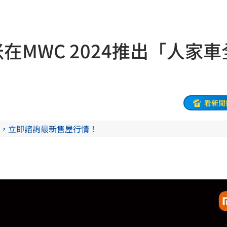
聘金
10:23
份曝
10:22
在MWC 2024推出「人家車
應了
10:21
過程
10:20
通緝
10:20
看新聞
中共
10:19
，立即諮詢最新售屋行情！
溫
10:18
爐
10:15
局
10:10
真相
10:10