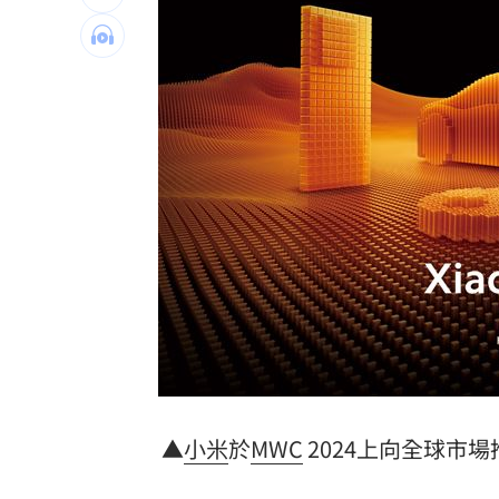
這檔萬金股半年賺11個股本 直衝亮燈
台灣彩券開獎直播中
20:31
LIVE三立+24小時直播
15:27
三立iNEWS新聞台線上直播
18:00
8國球員齊聚高雄 Formosa 7s掀足球
理想混蛋號召粉絲跨海追星吃美食！
18:
▲
小米
於
MWC
2024上向全球市