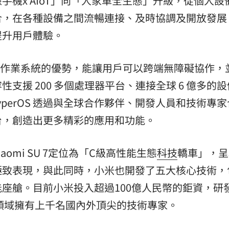
機x AIoT」向「人家車全生態」升級，從個人設
合，在各種設備之間流暢連接、及時協調及開放發展
提升用戶體驗。
 基於開源作業系統的優勢，能讓用戶可以跨端無障礙協作
支援 200 多個處理器平台、連接全球 6 億多的
 HyperOS 透過與全球合作夥伴、開發人員和技術專
台，創造出更多精彩的應用和功能。
omi SU 7定位為「C級高性能生態
科技
轎車」，呈
極致表現，與此同時，小米也開發了五大核心技術，
座艙。目前小米投入超過100億人民幣的鉅資，研
鍵領域擁有上千名國內外頂尖的技術專家。