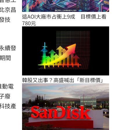
北京昌
這AOI大廠市占衝上9成　目標價上看
發技
780元
永續發
 期間
韓股又出事？高盛喊出「新目標價」
推動電
電子廢
科技產