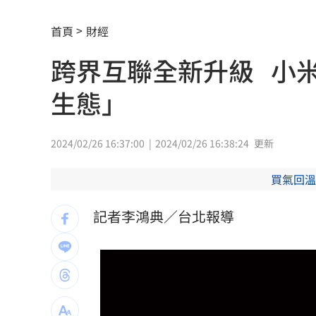
周渝民不讓女兒交男友 妻控他要千萬
首頁
財經
保安宮後山…掛一具男屍穿著整齊！身
跨界互聯全新升級 小米
獨／田路路嗆曹雨婷點名姜厚任 他回
生態」
蔡英文任競總主委助攻 蘇巧慧曝邀約
新／徐巧芯大姑律師棄保跑了 媽也被
2024/02/26 16:37:00
2024/02/26 16:38:24
更新
馬德共諜同夥…涉洩海馬斯保養手冊給
買氣回溫
世紀民生*拼圖式併購奏效 海外成長升
記者李鴻典／台北報導
白海豚估今晚發海警！週末降雨熱區出
李灝宇自打球倒地！ 2次滿壘打擊都出
Mina遭圍剿後離世！張念慈揭網暴恐怖