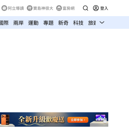
阿立導讀
寶島神很大
富房網
登入
國際
兩岸
運動
專題
新奇
科技
旅遊
汽車
寵物