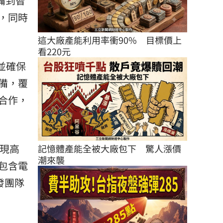
備到智
，同時
這大廠產能利用率衝90%　目標價上
看220元
，並確保
設備，覆
家合作，
現高
記憶體產能全被大廠包下　驚人漲價
潮來襲
包含電
發團隊