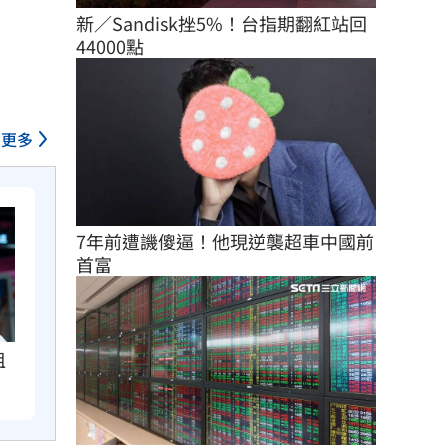
新／Sandisk挫5%！台指期翻紅站回
44000點
更多
7年前遭譏傻逼！他現逆襲超車中國前
首富
租