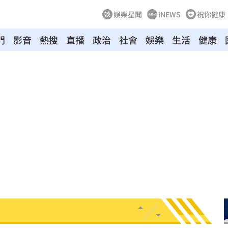
娛樂星聞
iNEWS
祝你健康
10:35
門
影音
熱搜
直播
政治
社會
娛樂
生活
健康
網
10:34
率曝
10:34
爆表
10:33
警
10:32
停駛
10:31
萬安
10:30
曝
10:28