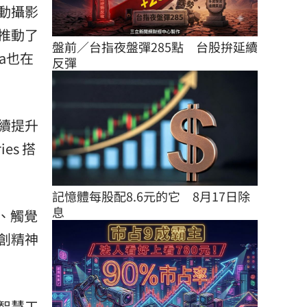
動攝影
推動了
盤前／台指夜盤彈285點　台股拚延續
a也在
反彈
續提升
es 搭
記憶體每股配8.6元的它　8月17日除
息
覺、觸覺
創精神
智慧工