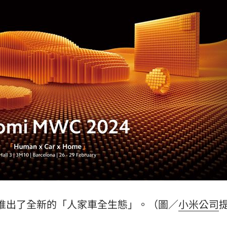
漲停
10:10
熱潮
10:00
15
場推出了全新的「人家車全生態」。（圖／
小米公司