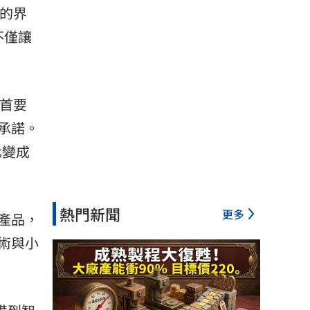
合的界
不僅讓
新首要
承諾。
化變成
熱門新聞
更多
T 產品，
術與小