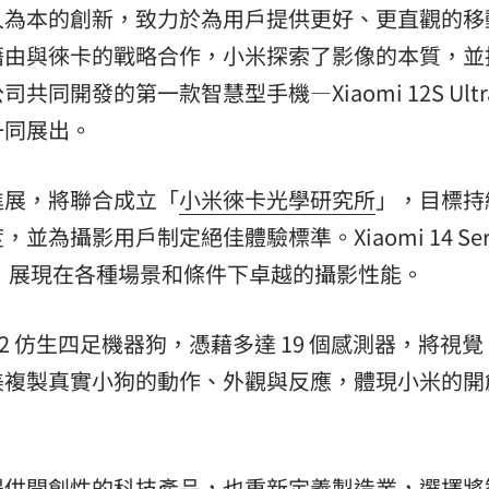
人為本的創新，致力於為用戶提供更好、更直觀的移
藉由與徠卡的戰略合作，小米探索了影像的本質，並
開發的第一款智慧型手機—Xiaomi 12S Ultr
一同展出。
進展，將聯合成立「
小米徠卡光學研究所
」，目標持
攝影用戶制定絕佳體驗標準。Xiaomi 14 Seri
學鏡頭，展現在各種場景和條件下卓越的攝影性能。
og 2 仿生四足機器狗，憑藉多達 19 個感測器，將視
美複製真實小狗的動作、外觀與反應，體現小米的開
提供開創性的科技產品，也重新定義製造業，選擇將