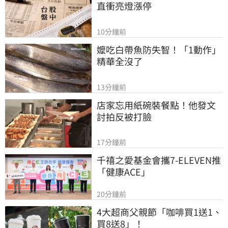
直衝亮燈漲停
10分鐘前
嬤吃白帶魚防失智！「1動作」
精華全沒了
13分鐘前
店家忘用紙碗裝餐點！他發文
討拍反被打臉
17分鐘前
千禧之愛基金會攜7-ELEVEN推
「健康ACE」
20分鐘前
4大超商父親節「咖啡買1送1、
買8送8」！