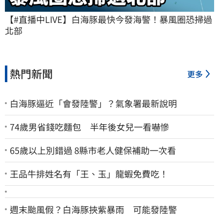
【#直播中LIVE】白海豚最快今發海警！暴風圈恐掃過
北部
熱門新聞
更多
白海豚逼近「會發陸警」？氣象署最新說明
74歲男省錢吃麵包 半年後女兒一看嚇慘
65歲以上別錯過 8縣市老人健保補助一次看
王品牛排姓名有「王、玉」龍蝦免費吃！
週末颱風假？白海豚挾紫暴雨 可能發陸警