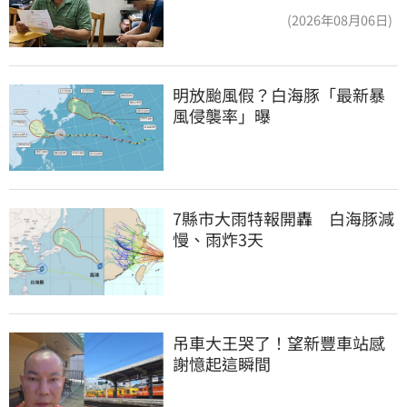
換3個月刑期
(2026年08月06日)
明放颱風假？白海豚「最新暴
風侵襲率」曝
7縣市大雨特報開轟　白海豚減
慢、雨炸3天
吊車大王哭了！望新豐車站感
謝憶起這瞬間