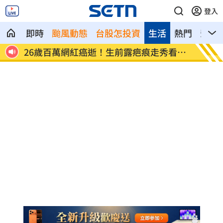
登入
即時
颱風動態
台股怎投資
生活
熱門
影音
全沒了
26歲百萬網紅癌逝！生前露疤痕走秀看哭
店家忘
網
臉