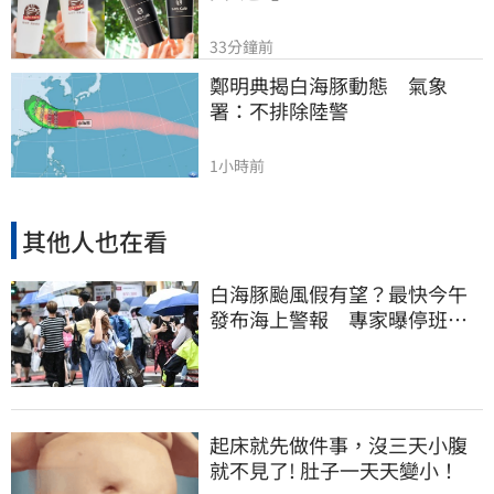
33分鐘前
鄭明典揭白海豚動態　氣象
署：不排除陸警
1小時前
其他人也在看
白海豚颱風假有望？最快今午
發布海上警報 專家曝停班停
課機率
起床就先做件事，沒三天小腹
就不見了! 肚子一天天變小！