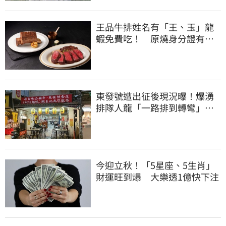
王品牛排姓名有「王、玉」龍
蝦免費吃！ 原燒身分證有
「8」招待海鮮
東發號遭出征後現況曝！爆湧
排隊人龍「一路排到轉彎」
上萬網友力挺
今迎立秋！「5星座、5生肖」
財運旺到爆 大樂透1億快下注