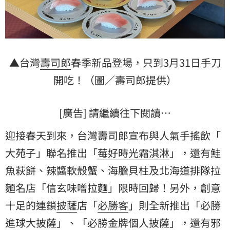
▲台灣
壽司郎
春季新品登場，只到3月31日手刀
開吃！（圖／壽司郎提供）
[廣告] 請繼續往下閱讀…
迎接春天到來，台灣壽司郎宣布與人氣手搖飲「
大苑子
」聯名推出「
莓好時光霜淇淋
」，還有鮭
魚萩餅、辣醬軟殼蟹、海膽貝柱及北海道排隊拉
麵名店「信玄味噌拉麵」限時回歸！另外，創意
十足的連鎖
披薩
店「
必勝客
」則全新推出「必勝
進球大披薩」、「必勝金牌個人披薩」，還有邪