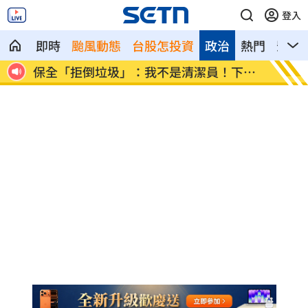
登入
即時
颱風動態
台股怎投資
政治
熱門
影音
高山
保全「拒倒垃圾」：我不是清潔員！下場
上班遲
慘
法