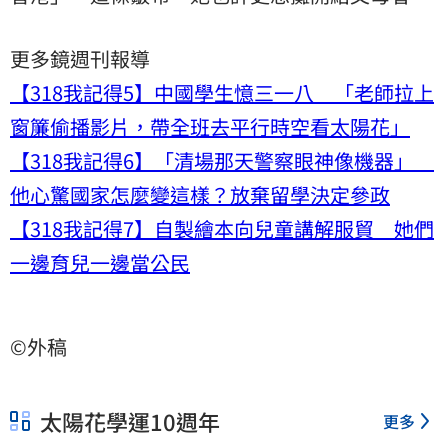
更多鏡週刊報導
【318我記得5】中國學生憶三一八 「老師拉上
窗簾偷播影片，帶全班去平行時空看太陽花」
【318我記得6】「清場那天警察眼神像機器」
他心驚國家怎麼變這樣？放棄留學決定參政
【318我記得7】自製繪本向兒童講解服貿 她們
一邊育兒一邊當公民
©外稿
太陽花學運10週年
更多