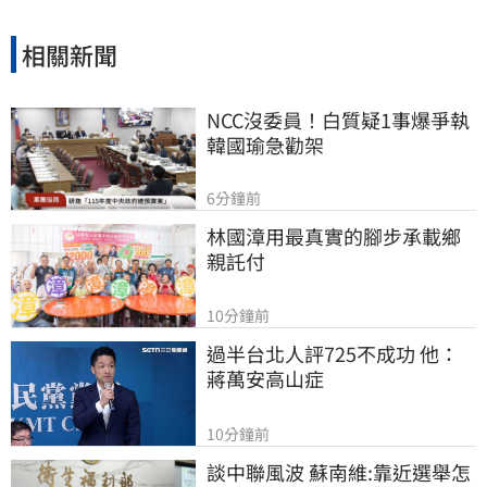
相關新聞
NCC沒委員！白質疑1事爆爭執
韓國瑜急勸架
6分鐘前
林國漳用最真實的腳步承載鄉
親託付
10分鐘前
過半台北人評725不成功 他：
蔣萬安高山症
10分鐘前
談中聯風波 蘇南維:靠近選舉怎