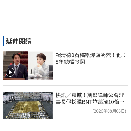
延伸閱讀
賴清德0看稿嗆爆盧秀燕！他：
8年總帳掀翻
快訊／震撼！前彰律師公會理
事長假採購BNT詐慈濟10億、
洗錢囤232kg黃金
(2026年08月06日)