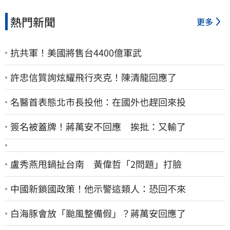
熱門新聞
更多
抗共軍！美國將售台4400億軍武
許忠信質詢炫耀飛行夾克！陳清龍回應了
名醫首表態北市長投他：在國外也趕回來投
簽名被蓋牌！蔣萬安不回應 挨批：又輸了
盧秀燕甩鍋扯台南 黃偉哲「2問題」打臉
中國新鎖國政策！他示警這類人：恐回不來
白海豚會放「颱風整備假」？蔣萬安回應了