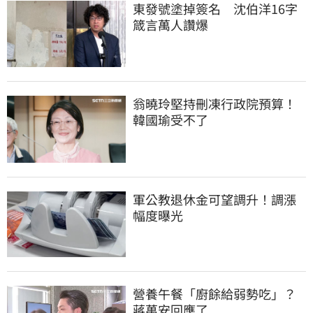
東發號塗掉簽名　沈伯洋16字
箴言萬人讚爆
翁曉玲堅持刪凍行政院預算！
韓國瑜受不了
軍公教退休金可望調升！調漲
幅度曝光
營養午餐「廚餘給弱勢吃」？
蔣萬安回應了