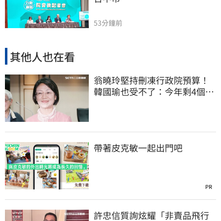
53分鐘前
其他人也在看
翁曉玲堅持刪凍行政院預算！
韓國瑜也受不了：今年剩4個月
你思考一下
帶著皮克敏一起出門吧
PR
許忠信質詢炫耀「非賣品飛行