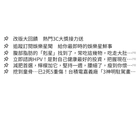
改版大回饋 熱門3C大獎接力送
追蹤訂閱娛樂星聞 給你最即時的娛樂星鮮事
腹部脂肪的「剋星」找到了，常吃這幾物，吃走大肚
PR
囊，瘦出小蠻腰
立即諮詢HPV！是對自己健康最好的投資，把握現在不
PR
嫌晚！
減肥首選，檸檬加它，堅持一週，腰細了，瘦到你懷疑
PR
人生
挖到童骨…已2死5重傷！台積電嘉義廠「3神明駐駕畫面
曝光」