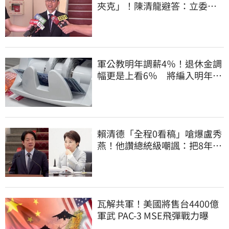
夾克」！陳清龍避答：立委質
詢各有專業
軍公教明年調薪4％！退休金調
幅更是上看6％ 將編入明年度
總預算
賴清德「全程0看稿」嗆爆盧秀
燕！他讚總統級嘲諷：把8年總
帳一次掀翻
瓦解共軍！美國將售台4400億
軍武 PAC-3 MSE飛彈戰力曝