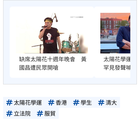
缺席太陽花十週年晚會　黃
太陽花學運1
國昌遭民眾開嗆
罕見發聲喊1
太陽花學運
香港
學生
清大
立法院
服貿