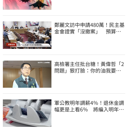
鄭麗文訪中申請480萬！民主基
金會證實「沒撤案」 預算被
砍960萬
高檢署主任批台糖！黃偉哲「2
問題」狠打臉：你的油我要通
報什麼？
軍公教明年調薪4％！退休金調
幅更是上看6％ 將編入明年度
總預算