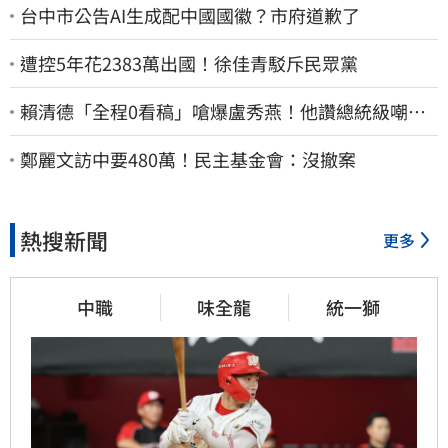
台中市公告AI生成配中國國徽？市府道歉了
遭控5年花2383萬出國！徐佳青駁斥民眾黨
賴清德「全程0看稿」嗆爆盧秀燕！他讚總統級嘲
諷：把8年總帳一次掀翻
鄭麗文訪中要480萬！民主基金會：沒撤案
熱搜新聞
更多
中職
味全龍
統一獅