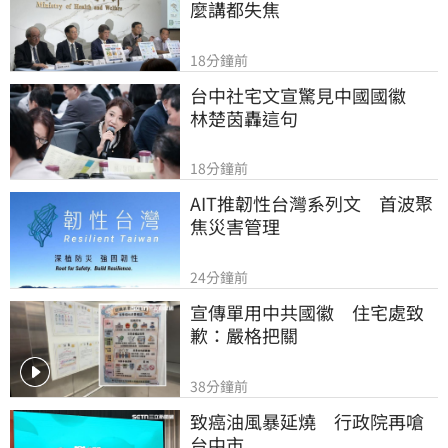
麼講都失焦
18分鐘前
台中社宅文宣驚見中國國徽　
林楚茵轟這句
18分鐘前
AIT推韌性台灣系列文　首波聚
焦災害管理
24分鐘前
宣傳單用中共國徽　住宅處致
歉：嚴格把關
38分鐘前
致癌油風暴延燒　行政院再嗆
台中市