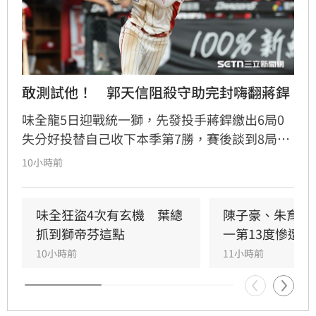
敢測試他！　郭天信阻殺守助完封嗨翻蔣銲
味全龍5日迎戰統一獅，先發投手蔣銲繳出6局0
失分好投替自己收下本季第7勝，賽後談到8局上
郭天信的關鍵阻殺替味全守住完封勝，蔣銲也直
10小時前
呼既然統一敢挑戰他的臂力，郭天信也就傳給他
看。
味全狂盜4次有玄機　葉總
陳子豪、朱育賢
抓到獅帝芬這點
一第13度慘遭完
10小時前
11小時前