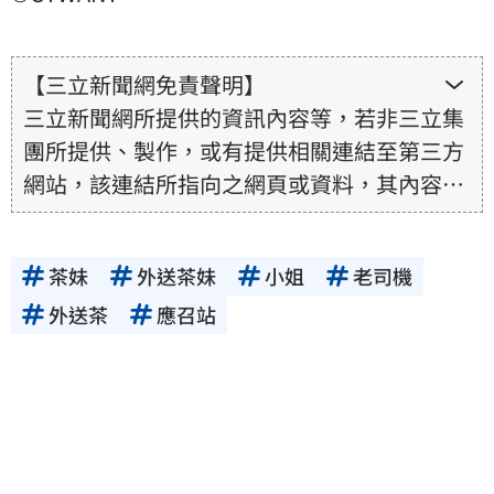
【三立新聞網免責聲明】
三立新聞網所提供的資訊內容等，若非三立集
團所提供、製作，或有提供相關連結至第三方
網站，該連結所指向之網頁或資料，其內容均
為所連結網站提供，相關權利均為該網站、內
容提供者或合法權利人所有，三立集團不擔保
茶妹
外送茶妹
小姐
老司機
其真實性、正確性、即時性、完整性或合法
性。三立新聞網所提供的資訊內容，若其著作
外送茶
應召站
權不屬於三立集團所有，使用者未取得內容提
供者（著作權人）許可之前，亦不得擅自轉
貼、重製、變更、散布，否則概由使用者自負
全責。