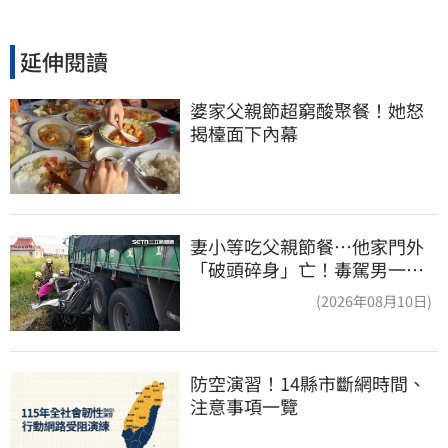
延伸閱讀
婆家父親節超窮酸聚餐！她怒
揭檯面下內幕
妻小等吃父親節餐⋯他家門外
「破頭碎身」亡！毒駕男一路
向南撞死人收押
(2026年08月10日)
防空演習！14縣市斷網時間、
注意事項一覽