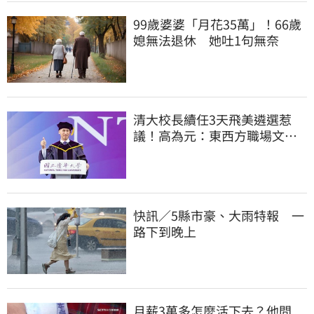
99歲婆婆「月花35萬」！66歲
媳無法退休 她吐1句無奈
清大校長續任3天飛美遴選惹
議！高為元：東西方職場文化
差異的理解不足
快訊／5縣市豪、大雨特報 一
路下到晚上
月薪3萬多怎麼活下去？他問