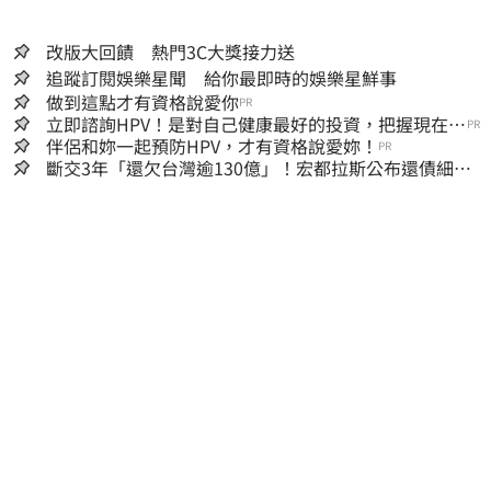
改版大回饋 熱門3C大獎接力送
追蹤訂閱娛樂星聞 給你最即時的娛樂星鮮事
做到這點才有資格說愛你
PR
立即諮詢HPV！是對自己健康最好的投資，把握現在不
PR
嫌晚！
伴侶和妳一起預防HPV，才有資格說愛妳！
PR
斷交3年「還欠台灣逾130億」！宏都拉斯公布還債細
節 竟只還了6％