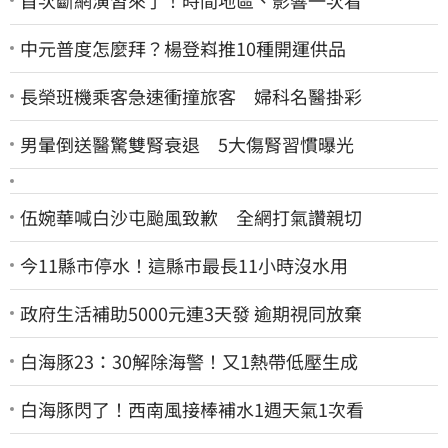
中元普度怎麼拜？楊登嵙推10種開運供品
長榮班機乘客急速衝撞旅客 婦科名醫掛彩
男暈倒送醫驚雙腎衰退 5大傷腎習慣曝光
伍婉華喊白沙屯颱風致歉 全網打氣讚親切
今11縣市停水！這縣市最長11小時沒水用
政府生活補助5000元連3天發 逾期視同放棄
白海豚23：30解除海警！又1熱帶低壓生成
白海豚閃了！西南風接棒補水1週天氣1次看