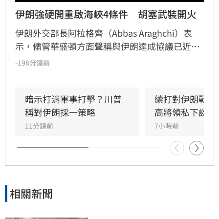
伊朗強硬開重啟海峽4條件　胡塞武裝開火
伊朗外交部長阿拉格齊（Abbas Araghchi）表
示，儘管華盛頓方面聲稱與伊朗達成協議已近在
眼前，但德黑蘭目前並未與美國直接談判，僅透
-198分鐘前
過中間人交換訊息，並提出解除制裁、撤軍、賠
償及解凍資產等美國難以接受的條件，荷姆茲海
峽（Strait of Hormuz）能否重啟仍存在極大變
暗示打消軍事打擊？川普
續打對伊朗戰爭
數。與此同時，伊朗支持的葉門準政府及軍事組
稱對伊朗採一策略
高將領私下談退
織「胡塞武裝」（Houthis）再度攻擊「沙烏地
11分鐘前
7小時前
阿美」（Saudi Aramc
相關新聞