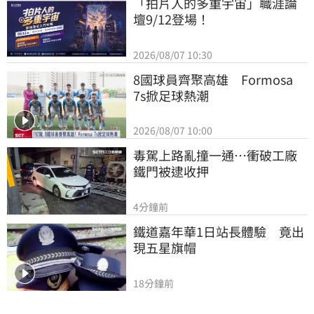
「拍片人的多重宇宙」職涯論
壇9/12登場！
2026/08/07 10:30
8國球員齊聚高雄　Formosa 
7s掀足球熱潮
2026/08/07 10:00
毒駕上路亂撞一通…衝破工廠
鐵門被逮收押
4分鐘前
鐵道嘉年華1日站長體驗　竟出
現五星旗帽
18分鐘前