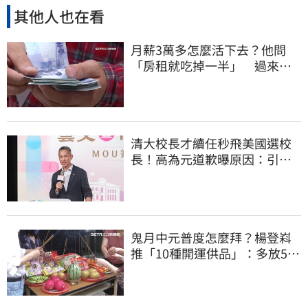
其他人也在看
月薪3萬多怎麼活下去？他問
「房租就吃掉一半」 過來人
喊：可以活
清大校長才續任秒飛美國選校
長！高為元道歉曝原因：引起
我的好奇
鬼月中元普度怎麼拜？楊登嵙
推「10種開運供品」：多放5顆
蛋吸財氣