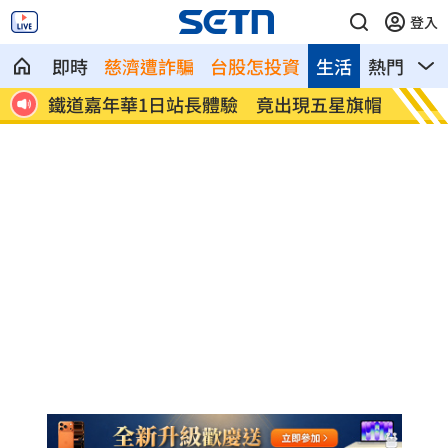
登入
即時
慈濟遭詐騙
台股怎投資
生活
熱門
影
灣少
鐵道嘉年華1日站長體驗 竟出現五星旗帽
炎亞綸
曝