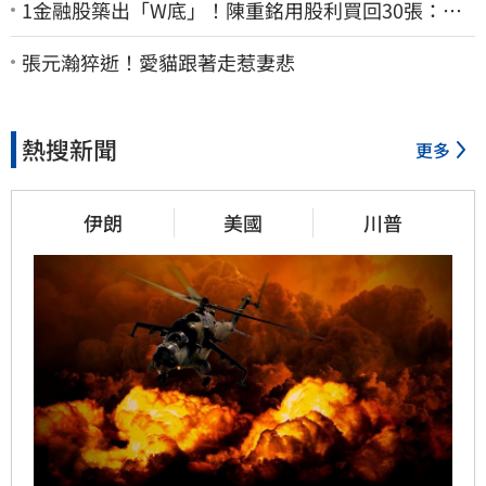
1金融股築出「W底」！陳重銘用股利買回30張：堅
固穩定的搖錢樹
張元瀚猝逝！愛貓跟著走惹妻悲
熱搜新聞
更多
伊朗
美國
川普