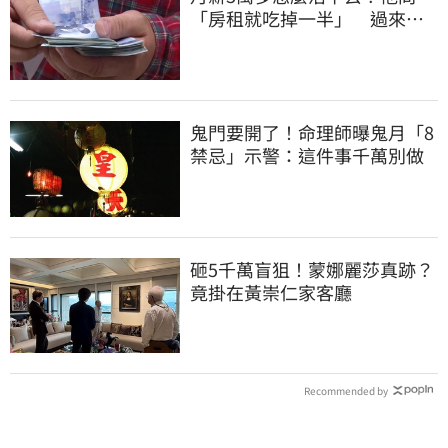
「房租就吃掉一半」 過來人
喊：可以活
鬼門要開了！命理師曝鬼月「8
禁忌」示警：這件事千萬別做
砸5千萬盲狙！蒙娜麗莎真跡？
竟掛在黃崇仁家客廳
Recommended by