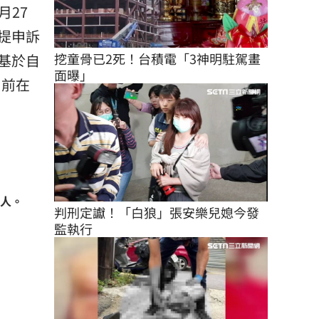
月27
提申訴
挖童骨已2死！台積電「3神明駐駕畫
基於自
面曝」
目前在
門人。
判刑定讞！「白狼」張安樂兒媳今發
監執行