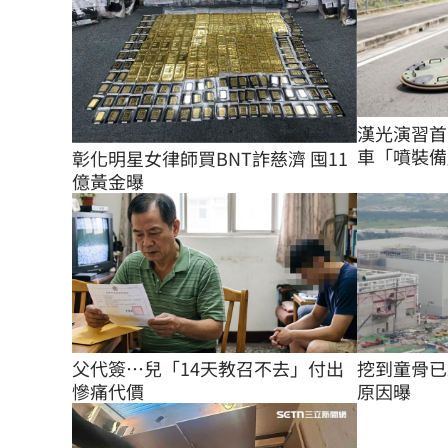
漢光演習首
車「噴裝備
彰化明星女律師買BNT詐慈濟 囤11
億黃金曝
父代簽…兒「14天教召不去」付出
挖到童骨已
慘痛代價
原因曝