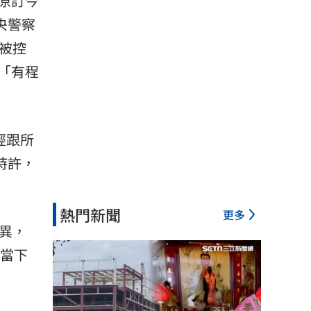
原訂今
央警察
被控
「有程
經跟所
時許，
熱門新聞
更多
異，
，當下