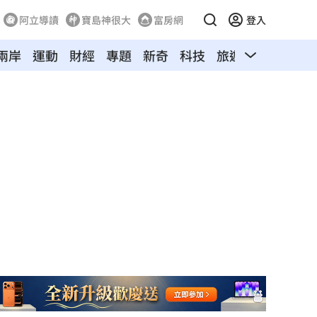
阿立導讀
寶島神很大
富房網
登入
兩岸
運動
財經
專題
新奇
科技
旅遊
汽車
寵物