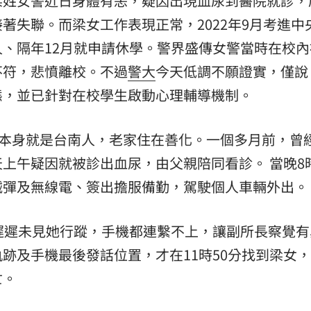
梁姓女警近日身體有恙，疑因出現血尿到醫院就診，
著失聯。而梁女工作表現正常，2022年9月考進中
、隔年12月就申請休學。警界盛傳女警當時在校內
不符，悲憤離校。不過
警大
今天低調不願證實，僅說
態，並已針對在校學生啟動心理輔導機制。
，本身就是台南人，老家住在善化。一個多月前，曾
上午疑因就被診出血尿，由父親陪同看診。 當晚8
械彈及無線電、簽出擔服備勤，駕駛個人車輛外出。
遲遲未見她行蹤，手機都連繫不上，讓副所長察覺有
跡及手機最後發話位置，才在11時50分找到梁女
亡。