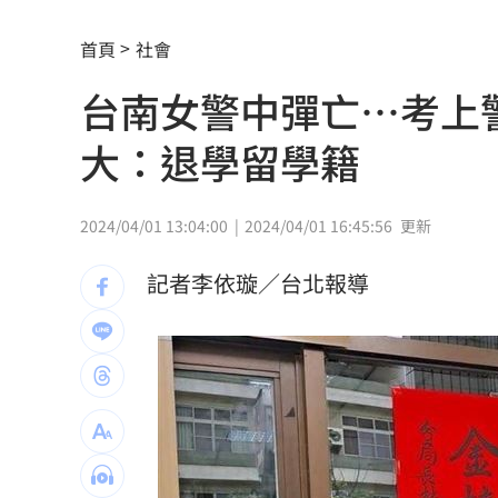
白海豚進逼北台灣 侯友宜令新北戒備
首頁
社會
漢光42／第五作戰區實施關鍵基礎設施
台南女警中彈亡…考上
傳社宅「只會新增3萬戶」 劉世芳說話
大：退學留學籍
快訊／威力彩頭獎2億 8／6開獎號碼
2
桃園5區8/10停水11小時 近10萬戶受
2024/04/01 13:04:00
2024/04/01 16:45:56
更新
李棟旭拍裸露戲拚了 戒酒半年狂操肌
記者李依璇／台北報導
「白海豚」最快明發海警 卓榮泰發聲
華邦電：記憶體2027年更吃緊 高雄廠
慈濟被詐10億 王必勝曝「陳時中早示
7年內連罹2癌！她「愛吃3款點心」惹禍