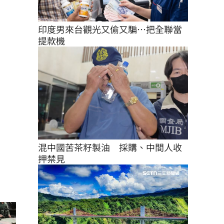
印度男來台觀光又偷又騙…把全聯當
提款機
混中國苦茶籽製油　採購、中間人收
押禁見