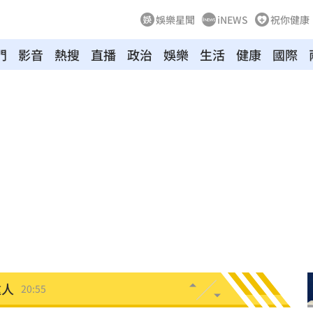
娛樂星聞
iNEWS
祝你健康
門
影音
熱搜
直播
政治
娛樂
生活
健康
國際
照登台
21:10
知』
21:10
破百萬
21:08
係曝
21:08
單
21:05
逮人
20:55