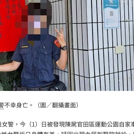
便當
20:34
要
20:30
徵人
20:30
15
警
不幸身亡。（圖／翻攝畫面）
姓女警，今（1）日被發現陳屍官田區運動公園自家