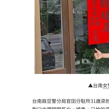
遠見天下創辦人高希均90歲辭世！
20:35
詐慈濟主嫌信辟穀教 收押全破功嗑光
AI時代!培養孩子思考.解決問題能力更重
前黑澀會美眉宣布新身分 祭高額佣金
台灣彩券開獎直播中
20:31
LIVE三立+24小時直播
15:27
三立iNEWS新聞台線上直播
18:00
理想混蛋號召粉絲跨海追星吃美食！
18:
▲台南
女
台南麻豆警分局官田分駐所31歲梁