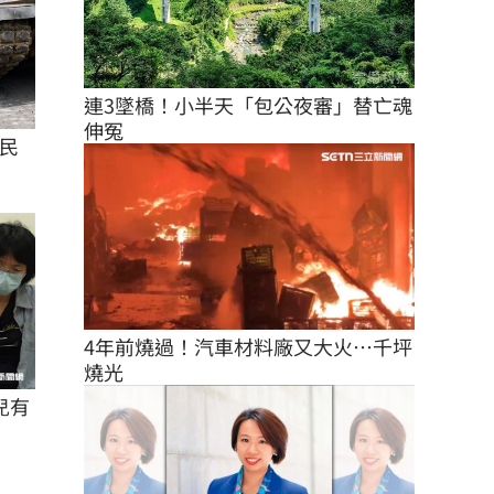
連3墜橋！小半天「包公夜審」替亡魂
伸冤
民
4年前燒過！汽車材料廠又大火…千坪
燒光
兒有