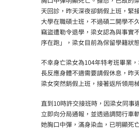
胸口中彈明顯死亡。據悉，已故的
天回診，昨天深夜卻銷假上班，緊接
大學在職碩士班，不過碩二開學不久
竊盜遭勒令退學，梁女認為與事實
序在跑」，梁女目前為保留學籍狀
不幸身亡梁女為104年特考班畢業
長反應身體不適需要請假休息，昨天
梁女突然銷假上班，接著返所領用
直到10時許交接班時，因梁女同事
立即向分局通報，並透過調閱行車軌
她胸口中彈，滿身染血，已明顯死