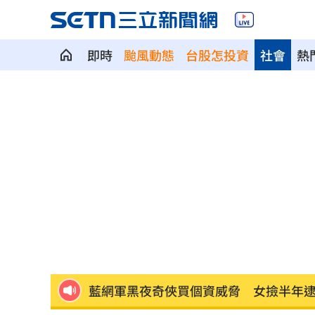
即時
颱風動態
台股怎投資
社會
熱
NCC無委員唱獨立空城計 iPhone 18
詐慈濟10億！律師驚揭陳時中『根本先
650萬冊神話崩!《週刊少年Jump》跌
贓款換黃金藏豪宅 律師勾宗教世家關
32歲女網購43億動漫周邊2000筆惡意棄
藍網軍黑夜奇俠買個資威脅 女撿半年