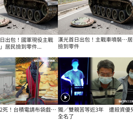
漢光首日出包！主戰車噴裝…居
日出包！國軍現役主戰
撿到零件
」居民撿到零件...
2死！台積電請布袋戲…
獨／雙親苦等近3年　遭殺資優
全名了