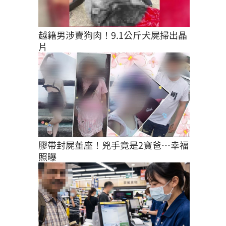
越籍男涉賣狗肉！9.1公斤犬屍掃出晶
片
膠帶封屍董座！兇手竟是2寶爸…幸福
照曝