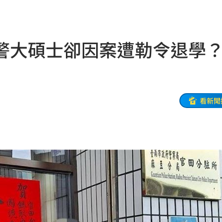
防災
20:52
防衛
20:52
警大碩士卻因案遭勒令退學
了
20:52
0:51
影響
20:43
看新聞
肉
20:40
了
20:40
擴建
20:39
警」
20:39
20:38