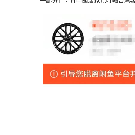
一部分」，有中國店家竟叮囑台灣
8國球員齊聚高雄 Formosa 7s掀足球
理想混蛋號召粉絲跨海追星吃美食！
18: