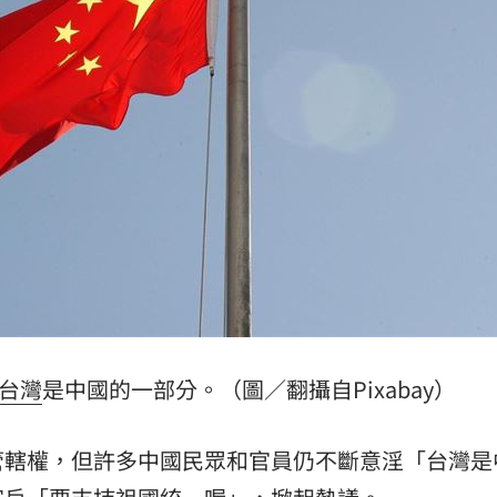
外
17:36
路
17:36
機會
17:35
夫妻
17:34
」氣
12:00
台灣
是中國的一部分。（圖／翻攝自Pixabay）
成形
12:00
管轄權，但許多中國民眾和官員仍不斷意淫「台灣是
場！
10:30