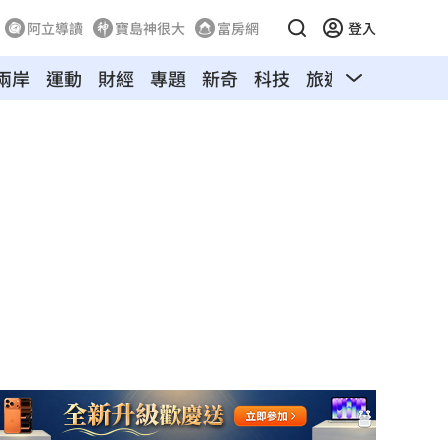
阿立導讀
寶島神很大
富房網
登入
兩岸
運動
財經
專題
新奇
科技
旅遊
汽車
寵物