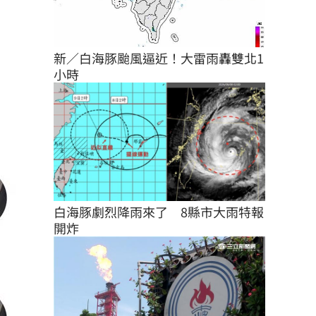
新／白海豚颱風逼近！大雷雨轟雙北1
小時
白海豚劇烈降雨來了　8縣市大雨特報
開炸