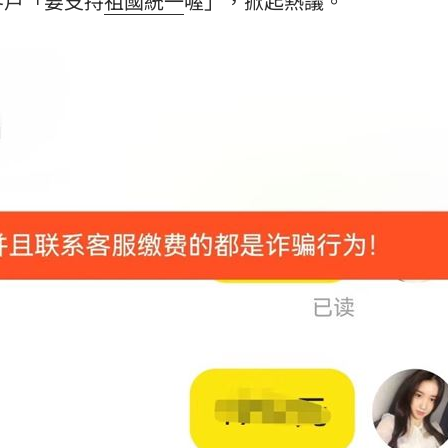
客戶「要支持
祖國統一
喔」，掀起熱議。
熱潮
10:00
15