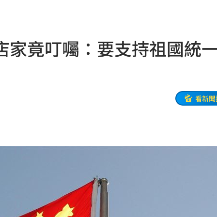
吃驚
18:07
元
18:02
店家竟叮囑：要支持祖國統
真相
18:00
索吻
17:56
上訴
17:55
看新聞
業務
17:49
17:46
管控
17:46
失職
17:45
17:41