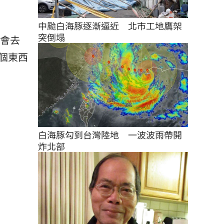
中颱白海豚逐漸逼近　北市工地鷹架
突倒塌
是會去
個東西
白海豚勾到台灣陸地　一波波雨帶開
炸北部