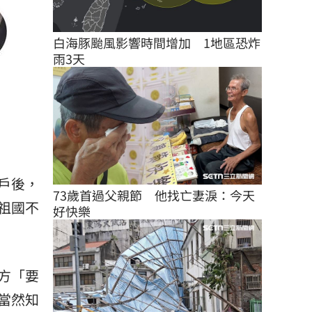
白海豚颱風影響時間增加　1地區恐炸
雨3天
）
戶後，
73歲首過父親節　他找亡妻淚：今天
祖國不
好快樂
方「要
當然知