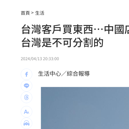
葉總讚各隊洋將 聞阿部雄大被註銷好
首頁
生活
粉專謾罵林襄假女、89妹 新北男罰9千
台灣客戶買東西…中國
淡水現「龍捲風」眾人嚇壞！氣象署揭
台灣是不可分割的
影帝親密照遭外流 與男密友臉貼臉又
美法院裁定白宮宴會廳停工 川普誓言
2024/04/13 20:33:00
NCC空窗 政院擬授權單位決行藍牙等
生活中心／綜合報導
外資砍國巨目標價還喊買！後市3指標曝
OpenAI新模型恐具資安能力 收緊研發
再點慈濟內部信疑點！學者：高層嚴重
美伊戰火沙土巴3國簽防禦協定 盤算曝