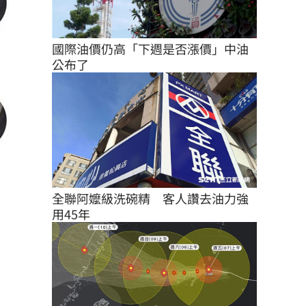
國際油價仍高「下週是否漲價」中油
公布了
全聯阿嬤級洗碗精　客人讚去油力強
用45年