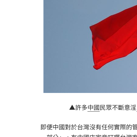
NBA灰熊前鋒克拉克死因出爐：毒品意
健保砸68.8億元！「這福利」最快9月上
四國賽看見各路好手 張趙紘把握一軍
繼《角頭》新作 49歲黃騰浩搭魏蔓演
台灣彩券開獎直播中
20:31
LIVE三立+24小時直播
15:27
三立iNEWS新聞台線上直播
18:00
台彩父親節推新刮刮樂千萬頭獎超「爸
▲許多
中國
民眾不斷意淫
商場戰國來臨 台中「頂奢大道」逐漸
即便中國對於台灣沒有任何實際的
「拍片人的多重宇宙」職涯論壇9/12登