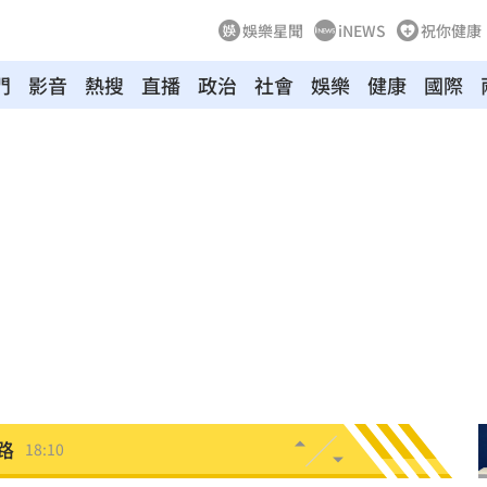
娛樂星聞
iNEWS
祝你健康
門
影音
熱搜
直播
政治
社會
娛樂
健康
國際
8倍
18:16
關
18:14
次看
18:14
跑
18:12
這事
18:11
路
18:10