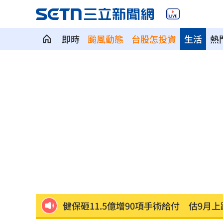
即時
颱風動態
台股怎投資
生活
熱
補充兵12天也不服！男連2次放鳥代價慘
2度要求修投手丘 魔力藍曝與布雷克有
不斷更新／8、9日國籍航空船班異動一
澎湖8童小孩顧小孩 父母拿完補助棄養落
不願承認民調創新低！幕僚爆川普沉迷
健保砸11.5億增90項手術給付 估9月上