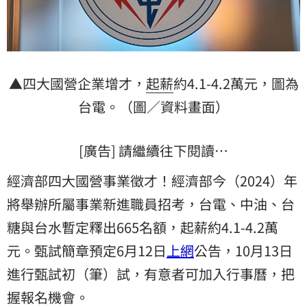
▲四大國營企業增才，
起薪
約4.1-4.2萬元，圖為
台電。（圖／資料畫面）
[廣告] 請繼續往下閱讀…
經濟部四大國營事業徵才！經濟部今（2024）年
將舉辦所屬事業新進職員招考，台電、中油、台
糖與台水暫定釋出665名額，起薪約4.1-4.2萬
元。甄試簡章預定6月12日
上網
公告，10月13日
進行甄試初（筆）試，有意者可加入行事曆，把
握報名機會。