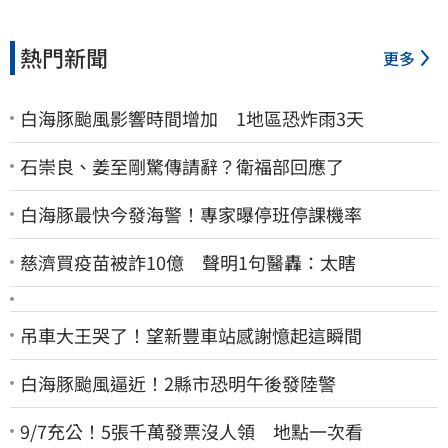
熱門新聞
更多
白海豚颱風影響時間增加 1地區恐炸雨3天
石崇良、姜至剛驚傳請辭？衛福部回應了
白海豚最快今發海警！專家曝停班停課機率
慈濟買疫苗被詐10億 聲明1句醫轟：太瞎
吊車大王哭了！望新豐車站感謝憶起這瞬間
白海豚颱風逼近！2縣市恐明午後發陸警
9/7充公！5張千萬發票沒人領 地點一次看