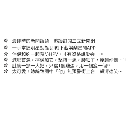
最即時的新聞話題 追蹤訂閱三立新聞網
一手掌握明星動態 即刻下載娛樂星聞APP
伴侶和妳一起預防HPV，才有資格說愛妳！
PR
減肥首選，檸檬加它，堅持一週，腰細了，瘦到你懷疑
PR
人生
肚腩一抓一大把，只需1個雞蛋，用一個瘦一個
PR
太可愛！總統致詞中「他」無預警衝上台 賴清德笑
喊：卸任再交棒給你