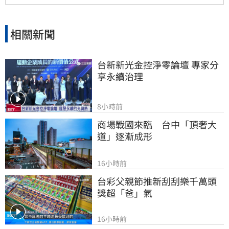
30(00701)、凱基優選30(00938)、統一台灣高息
動能(00939)、復華富時高息低波(00731)、群益
台灣精選高息(00919)就各有逾5成的金融權重，
相關新聞
顯見大打「金」光的台股ETF成為助攻投資人抗
波動的良伴。
台新新光金控淨零論壇 專家分
享永續治理
8小時前
商場戰國來臨　台中「頂奢大
道」逐漸成形
16小時前
台彩父親節推新刮刮樂千萬頭
獎超「爸」氣
16小時前