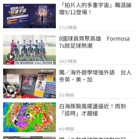
「拍片人的多重宇宙」職涯論
壇9/12登場！
17小時前
8國球員齊聚高雄　Formosa 
7s掀足球熱潮
18小時前
獨／海外遊學增強外語　台人
夯英、美、加
3小時前
白海豚颱風擺盪逼近！雨到
「這時」才趨緩
4小時前