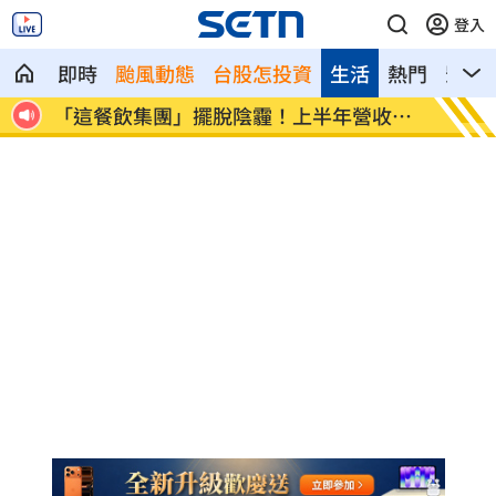
登入
即時
颱風動態
台股怎投資
生活
熱門
影音
收創
賓士S500擋浩劫！車主這話暖哭全網
台股暴
酬