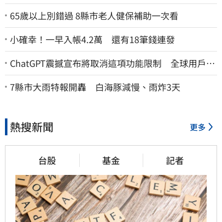
65歲以上別錯過 8縣市老人健保補助一次看
小確幸！一早入帳4.2萬 還有18筆錢連發
ChatGPT震撼宣布將取消這項功能限制 全球用戶即
刻起「免費」用到飽
7縣市大雨特報開轟 白海豚減慢、雨炸3天
熱搜新聞
更多
台股
基金
記者