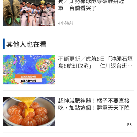
獨／北勢棒球隊穿破鞋拚冠
軍　台僑看哭了
4小時前
其他人也在看
不斷更新／虎航8日「沖繩石垣
島8航班取消」 仁川返台班機
提前1天起飛
超神減肥神器！橘子不要直接
吃，加點這個！體重天天下降
PR