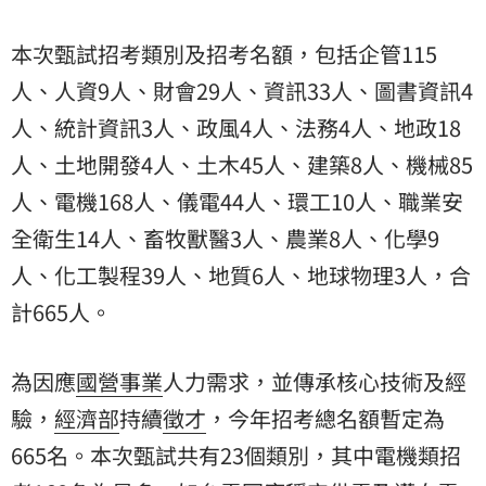
本次甄試招考類別及招考名額，包括企管115
人、人資9人、財會29人、資訊33人、圖書資訊4
人、統計資訊3人、政風4人、法務4人、地政18
人、土地開發4人、土木45人、建築8人、機械85
人、電機168人、儀電44人、環工10人、職業安
全衛生14人、畜牧獸醫3人、農業8人、化學9
人、化工製程39人、地質6人、地球物理3人，合
計665人。
為因應
國營事業
人力需求，並傳承核心技術及經
驗，
經濟部
持續
徵才
，今年招考總名額暫定為
665名。本次甄試共有23個類別，其中電機類招