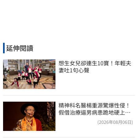
延伸閱讀
想生女兒卻連生10寶！年輕夫
妻吐1句心聲
精神科名醫楊重源驚爆性侵！
假借治療逼男病患跪地硬上…
遭判刑4年8月
(2026年08月06日)