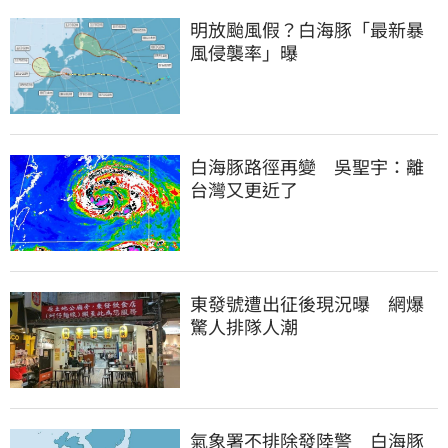
明放颱風假？白海豚「最新暴
風侵襲率」曝
白海豚路徑再變　吳聖宇：離
台灣又更近了
東發號遭出征後現況曝　網爆
驚人排隊人潮
氣象署不排除發陸警　白海豚