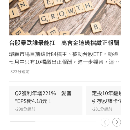
台股暴跌誰最能扛　高含金這幾檔繳正報酬
環顧市場目前總計84檔主、被動台股ETF，動盪
七月中只有10檔繳出正報酬，進一步觀察，這10
檔突圍的ETF都有雙位數權重的金融股，在電子
-323分鐘前
股大幅修正之際，猶如加裝了下檔防護，是投資
人重要的資產配置之一。表現相對靠前的是元大
MSCI金融(0055)、統一台灣高息動能(00939)、
Q2獲利年增221%　愛普
定投10年翻逾5
永豐優息存股(00907)、FT臺灣永續高息
*EPS衝4.18元！
引存股族卡位！
(00961)，及凱基優選30(00938)；無獨有偶，能
-298分鐘前
-281分鐘前
在台股修正之際，逆勢突圍的ETF，皆有高含
「金」量，元大MSCI金融(0055)、國泰股利精選