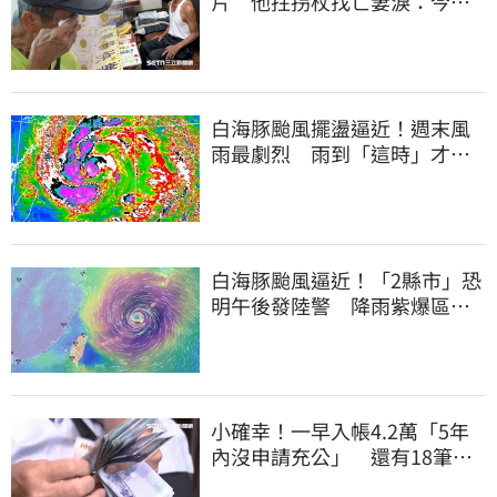
片 他拄拐杖找亡妻淚：今天
好多人來幫我慶祝
白海豚颱風擺盪逼近！週末風
雨最劇烈 雨到「這時」才趨
緩
白海豚颱風逼近！「2縣市」恐
明午後發陸警 降雨紫爆區域
曝光
小確幸！一早入帳4.2萬「5年
內沒申請充公」 還有18筆錢
連發到8月底