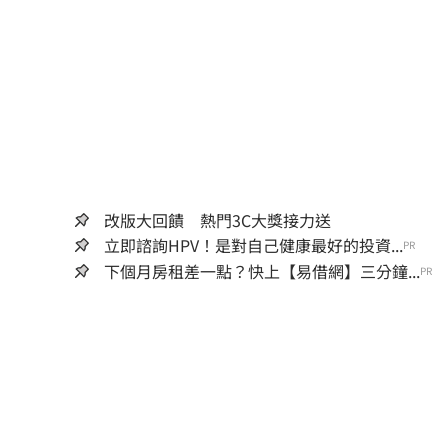
改版大回饋 熱門3C大獎接力送
立即諮詢HPV！是對自己健康最好的投資...
PR
下個月房租差一點？快上【易借網】三分鐘...
PR