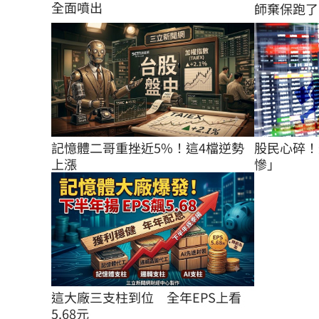
全面噴出
師棄保跑了…
股民心碎！
記憶體二哥重挫近5%！這4檔逆勢
慘」
上漲
這大廠三支柱到位　全年EPS上看
5.68元