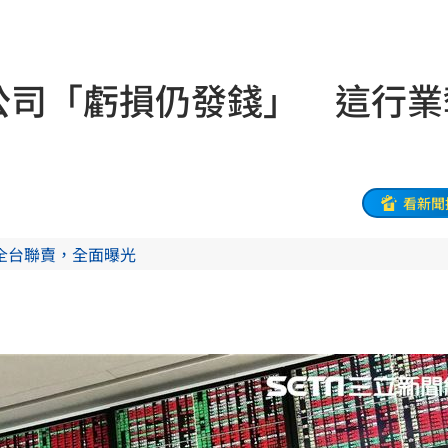
黑幕
16:25
萬
16:21
市公司「虧損仍發錢」 這行業
業
16:19
快樂
16:19
分曝
16:17
看新聞
傷
16:15
全台聯賣，全面曝光
16:15
放過
16:13
車
16:12
曝光
16:12