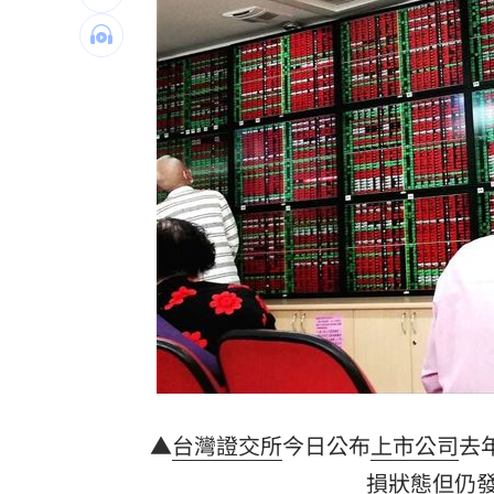
前員工虐殺董座封屍 他見煞：有冤屈
白推交通罰款專用公投！綠：可直接處
瓊斯盃領隊出爐 陳立宗與張維正挺台
日人扛回35公斤戰利品曝 台人一看：
台灣彩券開獎直播中
20:31
LIVE三立+24小時直播
15:27
三立iNEWS新聞台線上直播
18:00
商場戰國來臨 台中「頂奢大道」逐漸
台彩父親節推新刮刮樂千萬頭獎超「爸
▲
台灣證交所
今日公布
上市公司
去
損
狀態但仍
「拍片人的多重宇宙」職涯論壇9/12登