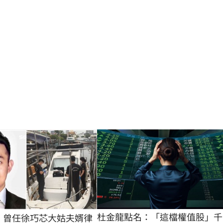
杜金龍點名：「這檔權值股」千
億！曾任徐巧芯大姑夫婿律