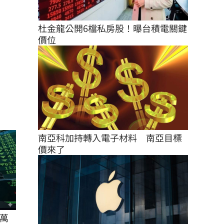
杜金龍公開6檔私房股！曝台積電關鍵
價位
南亞科加持轉入電子材料　南亞目標
價來了
萬