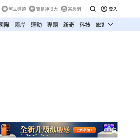
阿立導讀
寶島神很大
富房網
登入
國際
兩岸
運動
專題
新奇
科技
旅遊
汽車
寵物