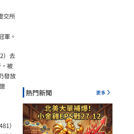
證交所
冠軍。
2）去
勞，被
仍發放
億
熱門新聞
更多
481）