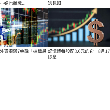
別長抱
媽也離境...
外資狠殺7金融「這檔最
記憶體每股配8.6元的它　8月1
除息