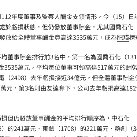
熱潮
10:00
112年度董事及監察人酬金支領情形，今（15）日
15
度處於虧損狀態，但仍發放董事酬金，尤其
國喬石化
依舊發放給全體董事酬金竟高達3535萬元，成為
肥貓
榜
均董事酬金排行前3名中，第一名為國喬石化（131
金3535萬元，平均每位董事可領高達517萬元的酬
（2498）去年虧損接近34億元，但全體董事酬金
87萬元，第3名則由友達奪下，公司去年虧損高達182
虧損但仍發放董事酬金的平均排行順序為，中石化
8）的241萬元、東鹼（1708）的221萬元、群創（3