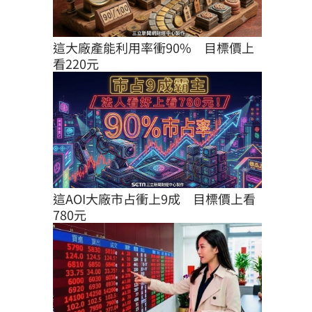
這大廠產能利用率衝90%　目標價上
看220元
這AOI大廠市占衝上9成　目標價上看
780元