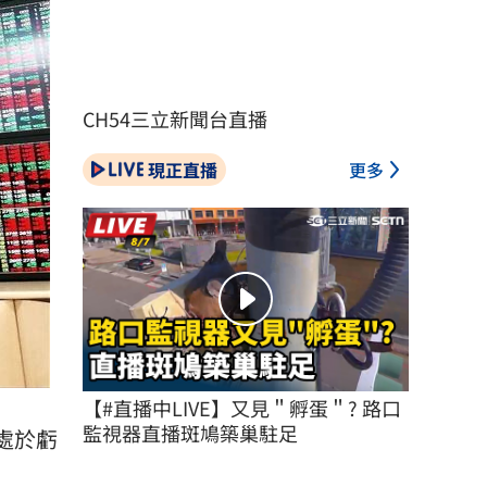
CH54三立新聞台直播
現正直播
更多
【#直播中LIVE】又見＂孵蛋＂? 路口
監視器直播斑鳩築巢駐足
處於
虧