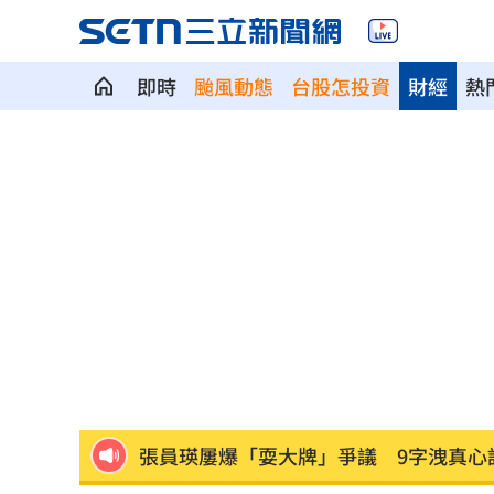
即時
颱風動態
台股怎投資
財經
熱
石崇良、姜至剛驚傳請辭？衛福部回應
慈濟遭詐10億 最新聲明：不排除提告
攝護腺肥大頻尿！10分鐘提拉手術重獲
新／泰山工安意外！工人修天車遭電擊
新／桃園85歲老婦遭尪殺害 右半臉全
張員瑛屢爆「耍大牌」爭議 9字洩真心