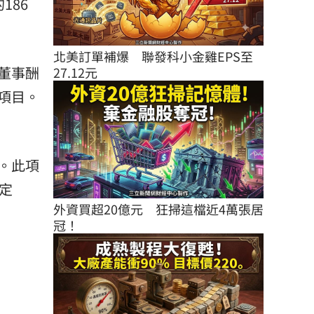
186
北美訂單補爆　聯發科小金雞EPS至
董事酬
27.12元
項目。
。此項
定
外資買超20億元　狂掃這檔近4萬張居
冠！