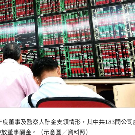
在哭
16:11
理
16:06
灣隊
16:06
懂買
16:04
成形
12:00
」氣
12:00
年度董事及監察人酬金支領情形，其中共183間公司
發放
董事酬金
。（示意圖／資料照）
場！
10:30