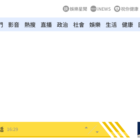
娛樂星聞
iNEWS
祝你健康
門
影音
熱搜
直播
政治
社會
娛樂
生活
健康
了
16:39
求償
16:37
新生
16:34
命危
16:31
爛
16:30
話
16:29