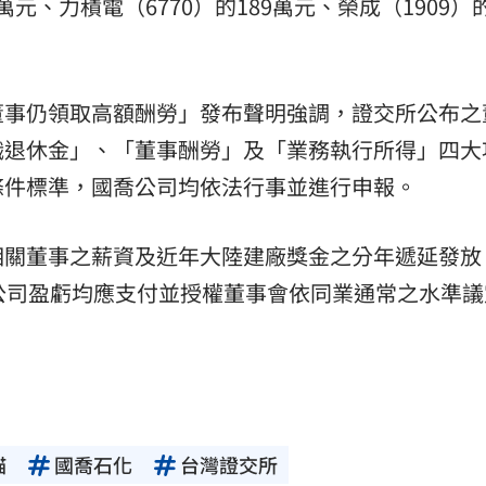
萬元、力積電（6770）的189萬元、榮成（1909）的
董事仍領取高額酬勞」發布聲明強調，證交所公布之
職退休金」、「董事酬勞」及「業務執行所得」四大
條件標準，國喬公司均依法行事並進行申報。
相關董事之薪資及近年大陸建廠獎金之分年遞延發放
公司盈虧均應支付並授權董事會依同業通常之水準議
貓
國喬石化
台灣證交所