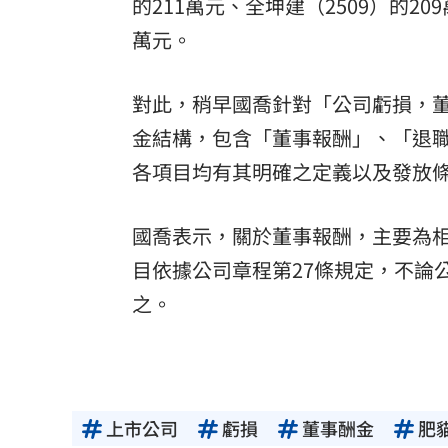
的211萬元、全坤建（2509）的209
萬元。
對此，稍早國喬針對「公司虧損，
金結構，包含「董事報酬」、「退
各項目均有其明確之定義以及發放
國喬表示，關於董事報酬，主要為
目依據公司章程第27條規定，不論
之。
上市公司
虧損
董事酬金
肥