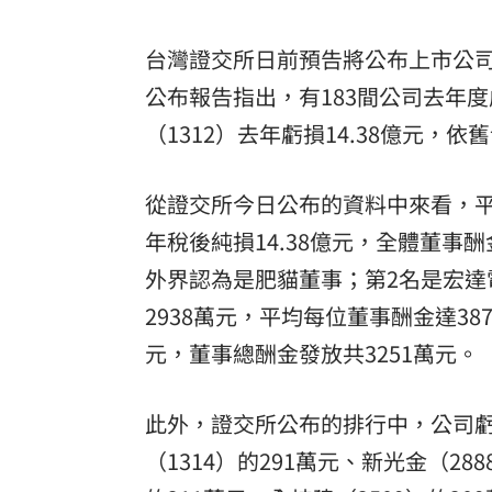
8國球員齊聚高雄 Formosa 7s掀足球
台灣證交所日前預告將公布上市公司
理想混蛋號召粉絲跨海追星吃美食！
18:
公布報告指出，有183間公司去年
（1312）去年虧損14.38億元，
從證交所今日公布的資料中來看，平
年稅後純損14.38億元，全體董事酬
外界認為是肥貓董事；第2名是宏達電
2938萬元，平均每位董事酬金達3
元，董事總酬金發放共3251萬元。
此外，證交所公布的排行中，公司
（1314）的291萬元、新光金（288