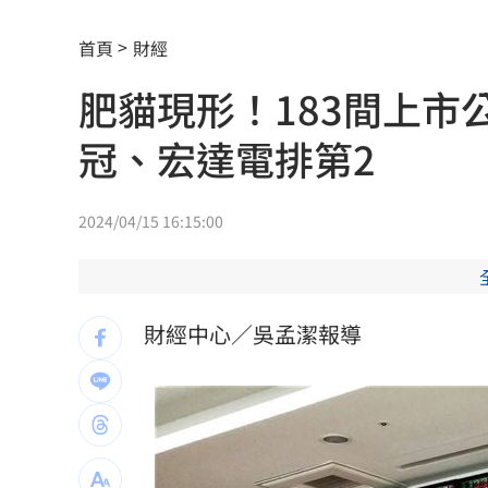
柯基1隻NT400！網紅爆中國繁殖場殘酷
首頁
財經
蕭敬騰開餐廳被當盤子？房東溢價快10
肥貓現形！183間上
慈濟買BNT遭詐 蔡英文：務必相信專
冠、宏達電排第2
73歲首過父親節 他找亡妻淚：今天好
助鳳飛飛一炮而紅 龍千玉亡父超狂身
2024/04/15 16:15:00
天空突下起麻將雨 士林婦險遭砸頭受
不斷更新／虎航8日沖繩石垣島8班停飛
財經中心／吳孟潔報導
反指標女神一句話旺宏重摔！網抖：求
吉安鄉公所副主任酒駕 突開車門害摔
白海豚會放颱風假？最新暴風圈侵襲率