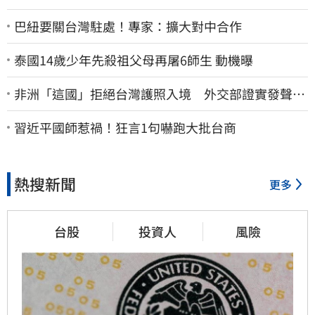
巴紐要關台灣駐處！專家：擴大對中合作
泰國14歲少年先殺祖父母再屠6師生 動機曝
非洲「這國」拒絕台灣護照入境 外交部證實發聲
了：持續交涉聯繫
習近平國師惹禍！狂言1句嚇跑大批台商
熱搜新聞
更多
台股
投資人
風險