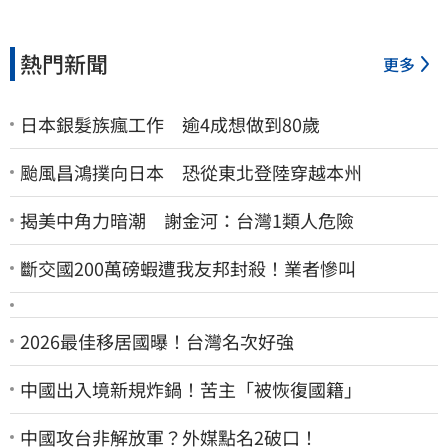
熱門新聞
更多
日本銀髮族瘋工作 逾4成想做到80歲
颱風昌鴻撲向日本 恐從東北登陸穿越本州
揭美中角力暗潮 謝金河：台灣1類人危險
斷交國200萬磅蝦遭我友邦封殺！業者慘叫
2026最佳移居國曝！台灣名次好強
中國出入境新規炸鍋！苦主「被恢復國籍」
中國攻台非解放軍？外媒點名2破口！