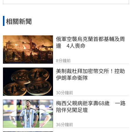
對金融市場的影響。
相關新聞
俄軍空襲烏克蘭首都基輔及周
邊　4人喪命
8分鐘前
美制裁杜拜加密幣交所！控助
伊朗革命衛隊
30分鐘前
梅西父親病逝享壽68歲　一路
陪伴兒闖足壇
36分鐘前