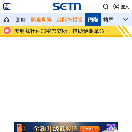
登入
即時
颱風動態
台股怎投資
國際
熱門
影音
夫互
美制裁杜拜加密幣交所！控助伊朗革命衛
美就業
隊
溫