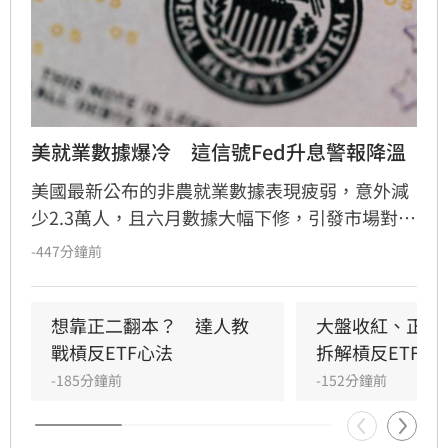
美就業數據爆冷　這信號Fed升息警報降溫
美國最新公布的非農就業數據表現疲弱，意外減
少2.3萬人，且六月數據大幅下修，引發市場對聯
準會九月升息預期降溫。經濟學家預測，美國核
-447分鐘前
心CPI將放緩至五年新低，這使得聯準會維持利
率不變的可能性大增。專家分析，雖然通膨控制
仍是政策核心，但疲軟的就業市場將促使聯準會
想靠正二翻本？　達人教
大盤收紅、正二
採取更謹慎的觀察態度。此外，房市需求疲軟與
戰槓反ETF心法
拆解槓反ETF秒
供應改善有助於緩解通膨壓力。下周將公布的七
-185分鐘前
-152分鐘前
月CPI與PPI數據，將成為市場預判聯準會後續政
策走向的關鍵指標，投資人需密切留意相關報告