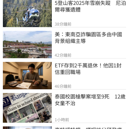
5登山客2025年雪崩失蹤　尼泊
爾尋獲遺體
38分鐘前
美：東南亞詐騙園區多由中國
背景組織主導
42分鐘前
ETF存到2千萬退休！他因1封
信重回職場
46分鐘前
泰國校園槍擊案增至9死　12歲
女童不治
1小時前