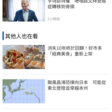
亨特認特權　哽咽談父拜登癌
症轉移到骨頭
1小時前
其他人也在看
消失10年終於回歸！好市多
「經典美食」重新上架
颱風昌鴻恐撲向日本 可能從
東北登陸並穿越本州