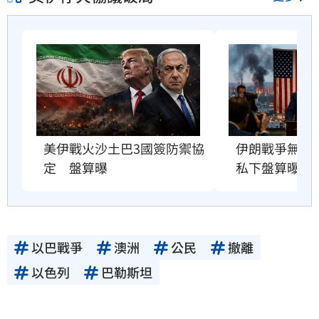
美伊戰火沙土巴3國簽防禦協
伊朗戰爭無解
定　盤算曝
私下盤算曝光
以巴戰爭
澳洲
公民
撤離
以色列
巴勒斯坦