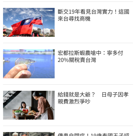
斷交19年看見台灣實力！這國
來台尋找商機
宏都拉斯蝦農嗆中：寧多付
20%關稅賣台灣
給錢就是大爺？　日母子因孝
親費激烈爭吵
傳患自閉症！19歲泰國王子認