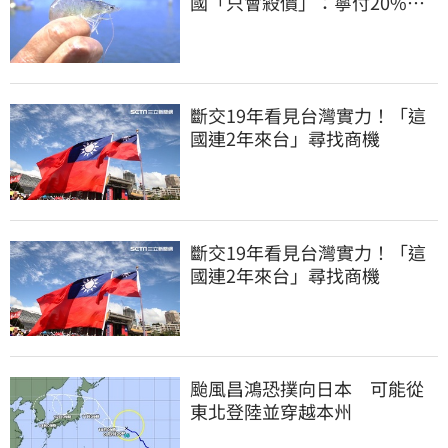
國「只會殺價」：寧付20%關
稅賣白蝦給台灣
斷交19年看見台灣實力！「這
國連2年來台」尋找商機
斷交19年看見台灣實力！「這
國連2年來台」尋找商機
颱風昌鴻恐撲向日本 可能從
東北登陸並穿越本州