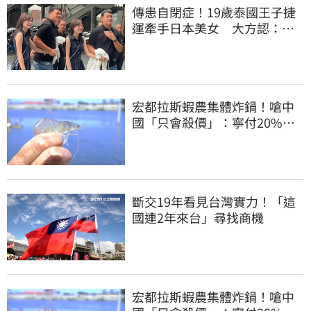
傳患自閉症！19歲泰國王子捷
運牽手日本美女 大方認：
「我在追她」
宏都拉斯蝦農集體炸鍋！嗆中
國「只會殺價」：寧付20%關
稅賣白蝦給台灣
斷交19年看見台灣實力！「這
國連2年來台」尋找商機
宏都拉斯蝦農集體炸鍋！嗆中