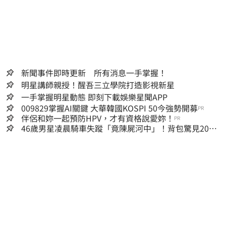
新聞事件即時更新 所有消息一手掌握！
明星講師親授！醒吾三立學院打造影視新星
一手掌握明星動態 即刻下載娛樂星聞APP
009829掌握AI關鍵 大華韓國KOSPI 50今強勢開募
PR
伴侶和妳一起預防HPV，才有資格說愛妳！
PR
46歲男星凌晨騎車失蹤「竟陳屍河中」！背包驚見20kg
水泥塊 死因成謎