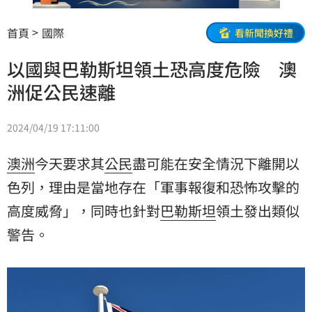
首頁
國際
看新聞換好禮
以國與巴勒斯坦領土恐高度危險 澳
洲促公民速離
2024/04/19 17:11:00
澳洲
今天要求其
公民
盡可能在安全情況下離開
以
色列
，理由是當地存在「軍事報復和恐怖攻擊的
高度威脅」，同時也針對
巴勒斯坦
領土發出類似
警告。