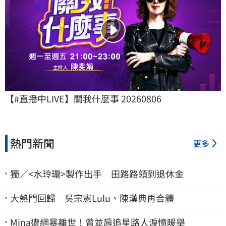
【#直播中LIVE】關我什麼事 20260806
熱門新聞
更多
獨／<水玲瓏>製作出手 田路路領到退休金
大熱門回歸 吳宗憲Lulu、陳漢典再合體
Mina遭網暴離世！曾並肩追星路人淚憶暖舉