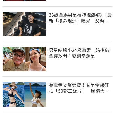
33歲金馬男星罹肺腺癌4期！最
新「搶命現況」曝光 父淚
崩：為何不是我
男星結緣小24歲嫩妻 婚後敲
金鐘放閃：娶到幸運星
為籌老父醫藥費！女星全裸狂
拍「50部三級片」 崩潰大
哭：沒靈魂了