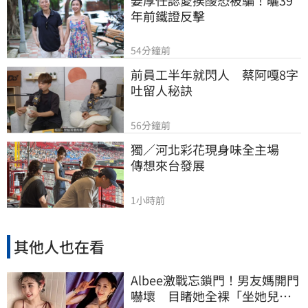
年前鐵證反擊
54分鐘前
前員工半年就閃人　蔡阿嘎8字
吐留人秘訣
56分鐘前
獨／河北彩花現身味全主場　
傳想來台發展
1小時前
其他人也在看
Albee激戰忘鎖門！男友媽開門
嚇壞 目睹她全裸「坐她兒子