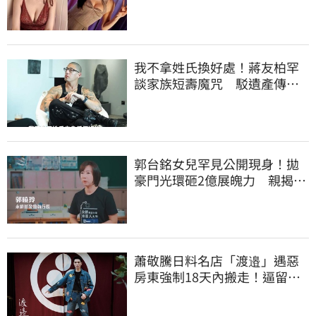
身上」
我不拿姓氏換好處！蔣友柏罕
談家族短壽魔咒 駁遺產傳
聞：找到我捐一半
郭台銘女兒罕見公開現身！拋
豪門光環砸2億展魄力 親揭教
育殘酷真相
蕭敬騰日料名店「渡邉」遇惡
房東強制18天內搬走！逼留裝
潢：好聚好散