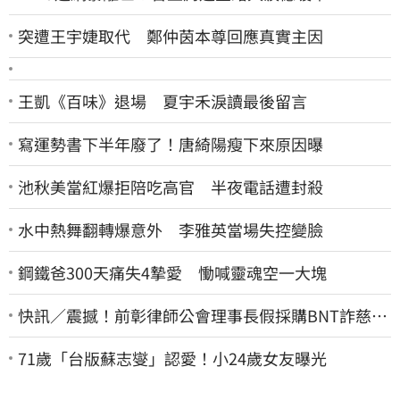
突遭王宇婕取代 鄭仲茵本尊回應真實主因
王凱《百味》退場 夏宇禾淚讀最後留言
寫運勢書下半年廢了！唐綺陽瘦下來原因曝
池秋美當紅爆拒陪吃高官 半夜電話遭封殺
水中熱舞翻轉爆意外 李雅英當場失控變臉
鋼鐵爸300天痛失4摯愛 慟喊靈魂空一大塊
快訊／震撼！前彰律師公會理事長假採購BNT詐慈濟
10億、洗錢囤232kg黃金
71歲「台版蘇志燮」認愛！小24歲女友曝光