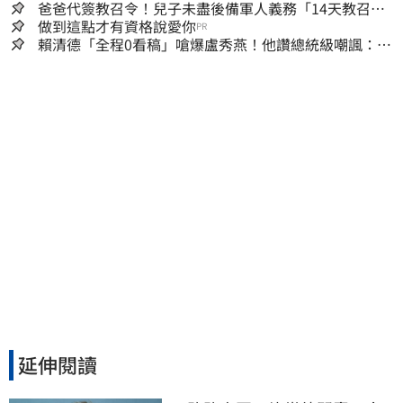
算被砍960萬
爸爸代簽教召令！兒子未盡後備軍人義務「14天教召不
去」換3個月刑期
做到這點才有資格說愛你
PR
賴清德「全程0看稿」嗆爆盧秀燕！他讚總統級嘲諷：把
8年總帳一次掀翻
延伸閱讀