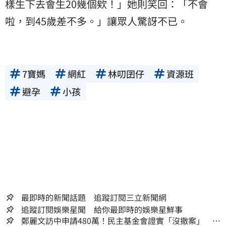
樣生下去會生20幾個欸！」她則笑回：「不會
啦，到45歲差不多。」讓眾人驚訝不已。
7寶媽
網紅
林叨囝仔
資源班
避孕
小孩
最即時的新聞話題 追蹤訂閱三立新聞網
追蹤訂閱娛樂星聞 給你最即時的娛樂星鮮事
鄭麗文訪中申請480萬！民主基金會證實「沒撤案」 預