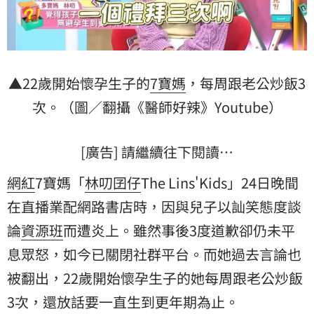
▲22歲開始懷孕生子的
7寶媽
，每周跟老公炒飯3
次。（圖／翻攝《醫師好辣》Youtube）
[廣告] 請繼續往下閱讀…
網紅
7寶媽「
林叨囝仔
The Lins'Kids」24日晚間
在直播業配網路書店時，因與兒子以訕笑態度談
論
資源班
而遭炎上。雖然事後3度道歉卻仍未平
息眾怒，如今已關閉社群平台。而她過去言論也
被翻出，22歲開始懷孕生子的她每周跟老公炒飯
3次，還放話要一直生到更年期為止。