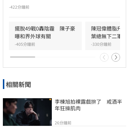
很感謝葉總都是用很正面的方式幫助他，狀況不
-422分鐘前
好時也會抓他出來特訓。
擺脫49戰0轟陰霾　陳子豪
陳冠偉體脂升高
曝和界外球有關
葉總無下二軍打
-405分鐘前
-330分鐘前
相關新聞
李棟旭拍裸露戲拚了　戒酒半
年狂操肌肉
26分鐘前