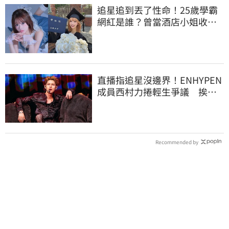
追星追到丟了性命！25歲學霸
網紅是誰？曾當酒店小姐收入
破億 警方證實
直播指追星沒邊界！ENHYPEN
成員西村力捲輕生爭議 挨
批：獨厚國外粉絲
Recommended by