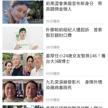
前黑澀會美眉宣布新身分　祭
高額佣金徵人
36分鐘前
朴娜勑前經紀人遭起訴　曾索
取巨額封口費
38分鐘前
姜厚任小24歲女友智商146！獲
台大3碩博士
43分鐘前
九孔突淚崩發影片　身障外甥
染腸病毒險死
52分鐘前
姜厚任認愛挨酸恐被騙！曬39