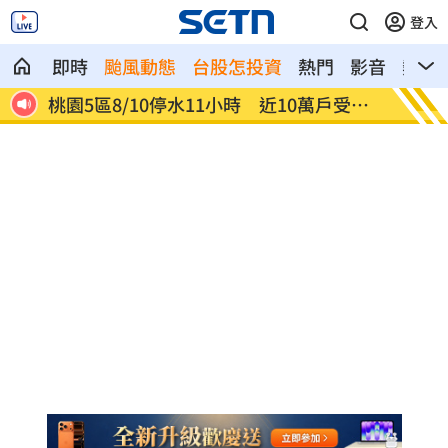
登入
即時
颱風動態
台股怎投資
熱門
影音
熱搜
桃園5區8/10停水11小時 近10萬戶受影
「白海
響