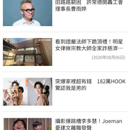
田路路窮困　許常德開轟工會
理事長曹雨婷
看到證嚴法師下跪頂禮！明星
女律揪宗教大師全家詐慈濟…
全家爽睡黃金堆
(2026年08月06日)
突爆家裡超有錢　182萬HOOK
驚認我是男的
攝影爆跳槽李多慧！Joeman
憂建文離職發聲