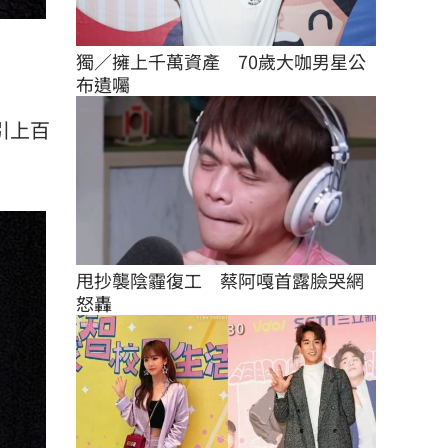
獨／擁上千萬資產　70歲大咖男星公
布遺囑
引上百
甩抄襲陰霾復工　蔡阿嘎首露臉哭網
怒轟