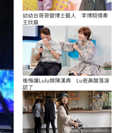
幼幼台哥哥變博士藝人　李博翔情牽
王欣晨
後悔讓Lulu嫁陳漢典　Lu爸鼻酸落淚
認了