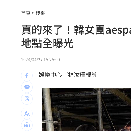
50萬網紅遭「爆頭射殺」！直播全程放
首頁
娛樂
毒駕抓不完!台中前4月已1死20傷去年飆
真的來了！韓女團aes
20%下架誰說的？張惇涵：專家會議討
地點全曝光
詭滑行自撞…他折腰姿勢成屍！死者身
張韶涵來了！悲慟現身化妝師小薇告別
2024/04/27 15:25:00
議員：台中宣導AI圖，主管機關配中國
娛樂中心／林汝珊報導
高檢署主任轟「雞同鴨講」 黃偉哲反
東發號遭灌負評破2萬則！老饕真實心得
天后化妝師告別式 江蕙、張惠妹花籃
孫燕姿悲慟現身告別式！送別摯友化妝