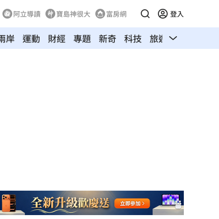
阿立導讀
寶島神很大
富房網
登入
兩岸
運動
財經
專題
新奇
科技
旅遊
汽車
寵物