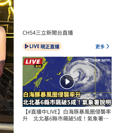
CH54三立新聞台直播
現正直播
更多
【#直播中LIVE】白海豚暴風圈侵襲率
升　北北基6縣市飆破5成！氣象署說
明