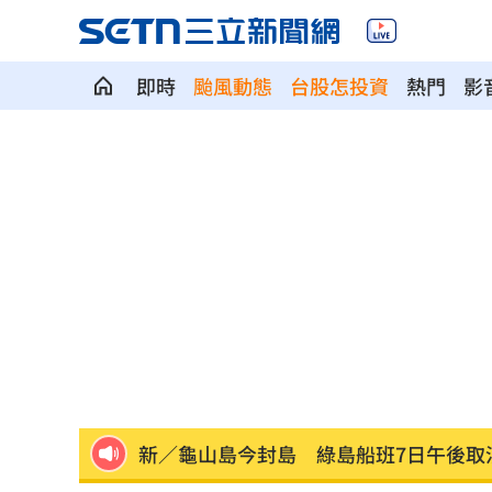
即時
颱風動態
台股怎投資
熱門
影
天后化妝師告別式！江美琪素顏送最後
柯文哲曬電子手環喊1句 四叉貓不忍酸
白海豚逼近…北部發陸警？賈新興揭1關
新／龜山島今封島 綠島船班7日午後取
獨／<水玲瓏>製作出手 田路路領到退