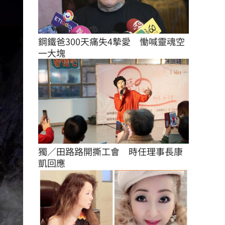
鋼鐵爸300天痛失4摯愛　慟喊靈魂空
一大塊
獨／田路路開撕工會　時任理事長康
凱回應