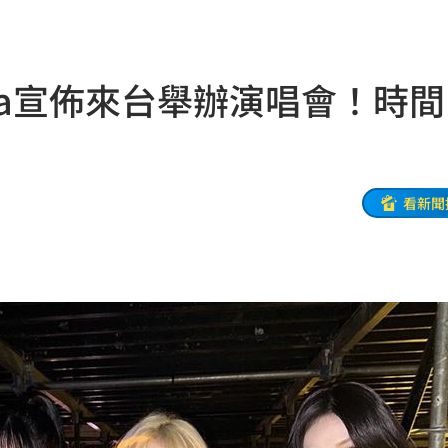
送
10:16
4倍
10:14
pa宣佈來台舉辦演唱會！時
論
10:14
份曝
10:13
式
10:13
看新聞
國徽
10:13
擊了
10:11
曝
10:11
致哀
10:09
師
10:06