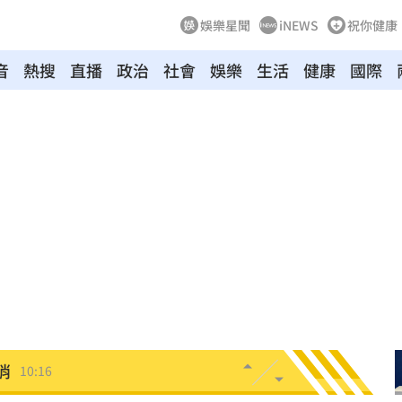
娛樂星聞
iNEWS
祝你健康
音
熱搜
直播
政治
社會
娛樂
生活
健康
國際
一程
10:22
爆
10:18
鍵
10:17
消
10:16
休金
10:16