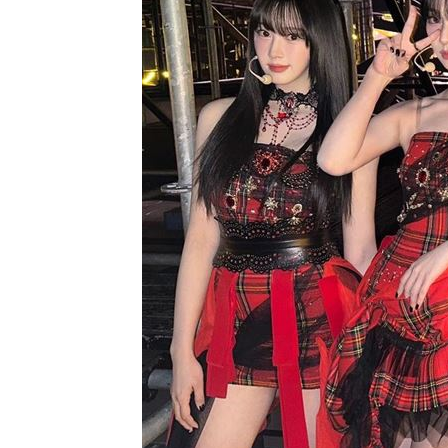
喝這種冰拿鐵 30歲男劇烈腹痛、險洗
父代簽…兒「14天教召不去」付出慘痛
許忠信質詢炫耀飛行夾克！陳清龍回應
營養午餐「廚餘給弱勢吃」？蔣萬安回
Amelie’s Bagel「野生藍莓貝果」新登
台灣彩券開獎直播中
20:31
LIVE三立+24小時直播
15:27
三立iNEWS新聞台線上直播
18:00
市場到酒場料理！可果美蕃茄醬創無限
父親節送會拉筋的按摩椅 爸爸「筋歡喜