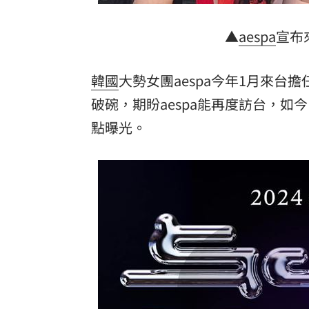
油品食安事件引關注 挑選保健食品要注
▲
aespa
宣布
罕病博士彭士齊 輪椅上的生命覺醒！
11
韓國
大勢女團aespa今年1月來台擔
酷澎「爸氣父親節」國際官方品牌齊聚
破碗，期盼aespa能再度訪台，如
點曝光。