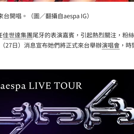
意
13:00
來台開唱。（圖／翻攝自aespa IG）
:00
任
佳世達集團
尾牙的表演嘉賓，引起熱烈關注，粉
11:00
今（27日）消息宣布她們將正式來台舉辦
演唱會
，時