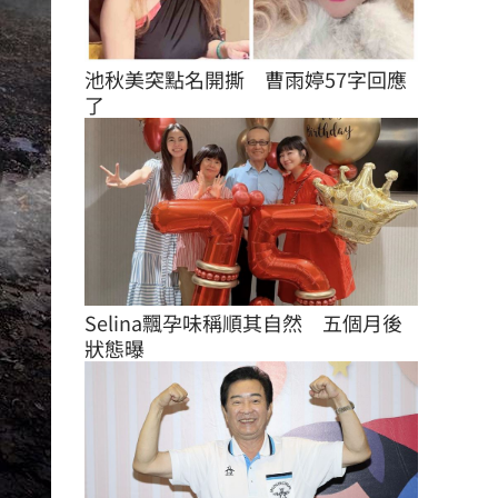
池秋美突點名開撕　曹雨婷57字回應
了
Selina飄孕味稱順其自然　五個月後
狀態曝