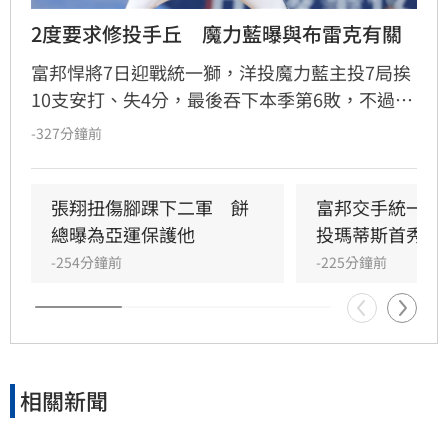
2度要求修投手丘　魔力藍曝與布雷克有關
富邦悍將7日迎戰統一獅，洋投魔力藍主投7局挨
10支安打、失4分，最後吞下本季第6敗，不過比
賽中出現一罕見插曲，他2度要求場務人員幫忙
-327分鐘前
整理投手丘，8日賽前他也解釋是因為與布雷克
落腳位置相近，投手丘被踩出坑影響投球。
張翔扭傷腳踝下二軍　餅
富邦交手統一延
總曝為亞運保護他
投瑪蒂斯首秀泡
-254分鐘前
-225分鐘前
相關新聞