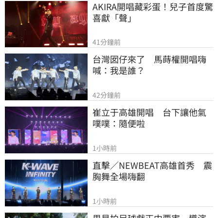
AKIRA開唱藏彩蛋！兒子首度驚
喜獻「聲」
41分鐘前
台灣囡仔來了　馬蒔權開唱嗨
喊：我是誰？
42分鐘前
崔立于高雄開唱　台下讓他氣
噗噗：隨便啦
1小時前
直擊／NEWBEAT高雄首秀　震
胸舞全場嗨翻
1小時前
男星拍足球戲正中要害　導演