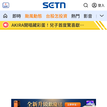
登入
即時
颱風動態
台股怎投資
熱門
影音
熱搜
當治療
AKIRA開唱藏彩蛋！兒子首度驚喜獻
台灣囡
「聲」
誰？