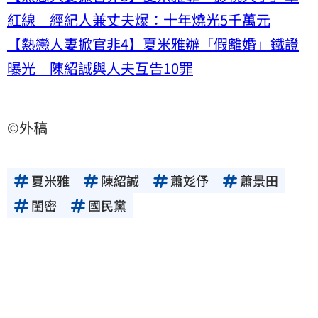
紅線 經紀人兼丈夫爆：十年燒光5千萬元
【熱戀人妻掀官非4】夏米雅辦「假離婚」鐵證
曝光 陳紹誠與人夫互告10罪
©外稿
夏米雅
陳紹誠
蕭彣伃
蕭景田
閨密
國民黨