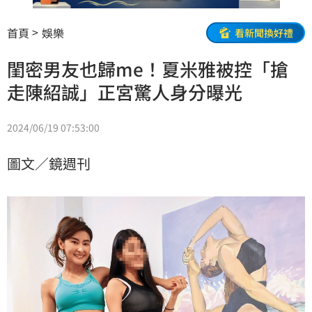
首頁
娛樂
看新聞換好禮
閨密男友也歸me！夏米雅被控「搶
走陳紹誠」正宮驚人身分曝光
2024/06/19 07:53:00
圖文／鏡週刊