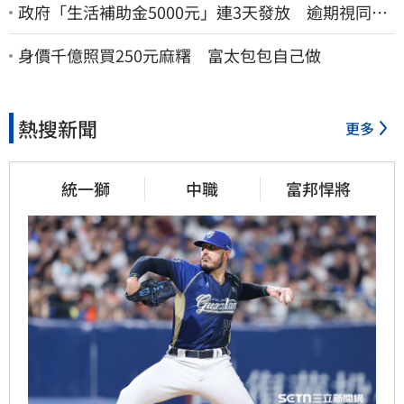
政府「生活補助金5000元」連3天發放 逾期視同放
棄
身價千億照買250元麻糬 富太包包自己做
熱搜新聞
更多
統一獅
中職
富邦悍將