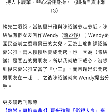
持人卞慶華、藍心湄健身操。（翻攝自夏米雅
IG）
韓先生還說，當初夏米雅與陳紹誠愈走愈近，陳
紹誠有個女友叫作Wendy（
蕭彣伃
）；Wendy是
國民黨前立委蕭景田的女兒，因為上瑜伽課認識
夏米雅，兩人慢慢地變成閨密，也「因為（陳紹
誠）是閨密的男朋友，所以我就放下戒心，沒想
到後來夏米雅又當了『小三』，而且還是跟閨密
男朋友在一起！」之後陳紹誠就向 Wendy提出分
手。
更多鏡週刊報導
【熱戀人妻掀官非3】夏米雅靠「影視大亨」牽