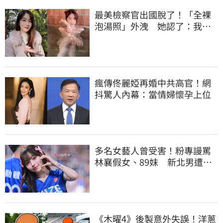
最美檢察官出國脫了！「全裸
泡湯照」外洩 她認了：我一
大突破
瘋傳佟麗婭再婚中共高官！網
抖驚人內幕：當情婦懷孕上位
多名女藝人曾受害！粉專謾罵
林襄假女、89妹 新北男遭判
罰9千元
《木曜4》後製意外失誤！洋蔥