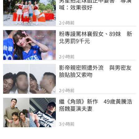
喊：效果很好
2小時前
粉專謾罵林襄假女、89妹　新
北男罰9千元
2小時前
影帝親密照遭外流　與男密友
臉貼臉又索吻
2小時前
繼《角頭》新作　49歲黃騰浩
搭魏蔓演夫妻
3小時前