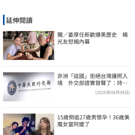
延伸閱讀
獨／姜厚任新歡爆黑歷史　楊
光友怒揭內幕
非洲「這國」拒絕台灣護照入
境 外交部證實發聲了：持續
交涉聯繫
(2026年08月08日)
15歲倒追27歲男懷孕！36歲美
魔女當阿嬤了