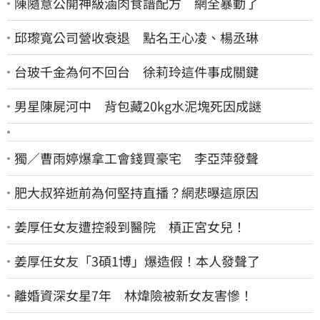
陳隨意公開神級滷肉食譜配方 網全暴動了
邱瓈寬公司營收衰退 點名王心凌、楊丞琳
台玻千金為何不回台 徐莉玲這件事成關鍵
男星陳屍河中 背包藏20kg水泥塊死因成謎
獨／曹雨婷爆拿工會錢買豪宅 李亞萍發聲
肥大叔猝逝前為何堅持直播？網悲曝這原因
姜厚任女友遭控殺到醫院 槓正宮女兒！
姜厚任女友「3碩1博」爆造假！本人發聲了
離婚資深女星7年 林煒險被新女友害慘！