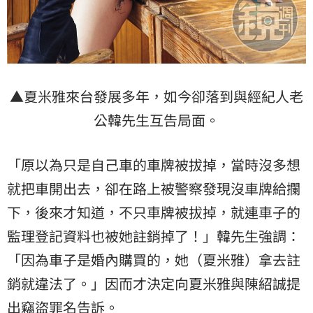
▲夏米雅來台發展多年，如今卻落到與經紀人老
公韓先生互告局面。
「原以為只是自己車的車牌被拔掉，當時沒多想
就把車開出去，卻在路上被警察發現沒車牌給攔
下，後來才知道，不只車牌被拔掉，就連車子的
監理登記資料也被她註銷掉了！」韓先生強調：
「因為車子是婚內購買的，她（夏米雅）拿去註
銷就違法了。」因而才決定向夏米雅與陳紹誠提
出竊盜罪名告訴。