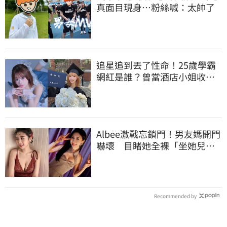
真面目現身…粉絲喊：太帥了
追星追到丟了性命！25歲學霸
網紅是誰？曾當酒店小姐收入
破億 警方證實
Albee激戰忘鎖門！男友媽開門
嚇壞 目睹她全裸「坐她兒子
身上」
Recommended by