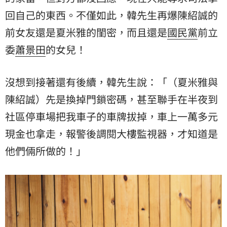
回自己的東西。不僅如此，韓先生再爆陳紹誠的
前女友還是夏米雅的閨密，而且還是
國民黨
前立
委
蕭景田
的女兒！
沒想到接著還有後續，韓先生說：「（夏米雅與
陳紹誠）先是換掉門鎖密碼，甚至聯手在半夜到
社區停車場把我車子的車牌拔掉，車上一萬多元
現金也拿走，報警後調閱大樓監視器，才知道是
他們倆所做的！」