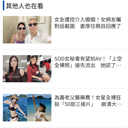
其他人也在看
女友遭控介入婚姻！女網友曬
對話截圖 姜厚任親自回應了
SOD女秘書有望拍AV！「上空
全裸照」搶先流出 她認了：
上班7個月沒男友
為籌老父醫藥費！女星全裸狂
拍「50部三級片」 崩潰大
哭：沒靈魂了