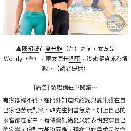
▲
陳紹誠
在
夏米雅
（左）之前，女友是
Wendy（右），兩女原是
閨密
，後來變質成為情
敵。（讀者提供）
[廣告] 請繼續往下閱讀…
有家卻歸不得，在門外知道陳紹誠與夏米雅在自
己家也苦無對策，韓先生相當無奈，加上自己的
家當都在家中，有傳簡訊給夏米雅表明要拿自己
的家當，但對方都沒回應，現在只能尋求司法拿