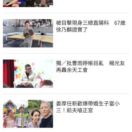
被目擊現身三總直腸科　67歲
徐乃麟證實了
獨／批曹雨婷帳目亂　楊光友
再轟余天工會
姜厚任新歡爆帶婚生子當小
三！前夫嗆正宮