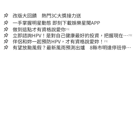
改版大回饋 熱門3C大獎接力送
一手掌握明星動態 即刻下載娛樂星聞APP
做到這點才有資格說愛你
PR
立即諮詢HPV！是對自己健康最好的投資，把握現在不
PR
嫌晚！
伴侶和妳一起預防HPV，才有資格說愛妳！
PR
有望放颱風假？最新風雨預測出爐 8縣市明達停班停課
標準