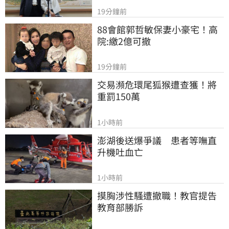
19分鐘前
88會館郭哲敏保妻小豪宅！高
院:繳2億可撤
19分鐘前
交易瀕危環尾狐猴遭查獲！將
重罰150萬
1小時前
澎湖後送爆爭議　患者等嘸直
升機吐血亡
1小時前
摸胸涉性騷遭撤職！教官提告
教育部勝訴