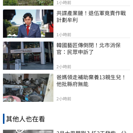
1小時前
共諜產業鏈！退伍軍竟賣作戰
計劃牟利
1小時前
韓國藝匠傳倒閉！北市消保
官：民眾申訴了
2小時前
爸媽領走補助棄養13親生兒！
他批縣府無能
2小時前
其他人也在看
3月大男嬰剛入托3天發紫…父