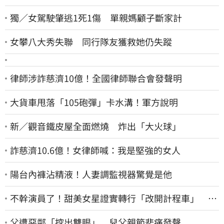
獨／女駕駛肇逃1死1傷 單親媽顧子斷家計
女攀八大秀失聯 同行隊友獲救她仍失蹤
律師涉詐慈濟10億！全國律師聯合會發聲明
大貨車甩落「105砲彈」卡水溝！軍方說明
新／觀音鐵皮屋全面燃燒 炸出「大火球」
詐慈濟10.6億！女律師喊：我是堅強的女人
陽台內褲沾精液！人妻調監視器驚覺是他
不幹演員了！甜美女星證實轉行「改開計程車」 驚
人收入全說了
父遭惡鄰「挖出雙眼」 兒父親節悲痛發聲