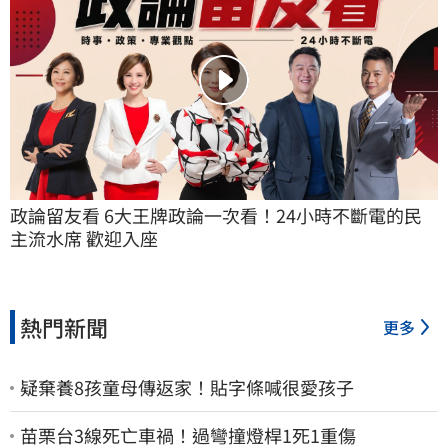
政論留友看 6大王牌政論一次看！24小時不斷電的民
主流水席 歡迎入座
熱門新聞
更多
疑棄養8孩童母傳返家！貼字條喊很愛孩子
苗栗台3線死亡車禍！過彎撞燈桿1死1重傷