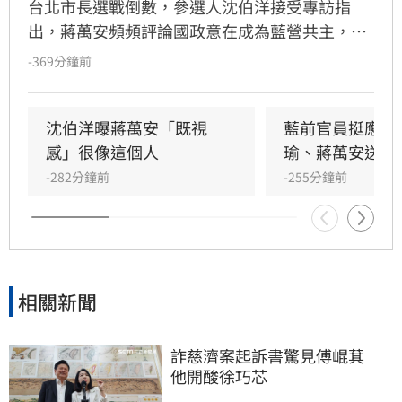
台北市長選戰倒數，參選人沈伯洋接受專訪指
出，蔣萬安頻頻評論國政意在成為藍營共主，更
質疑其拋出的食安議題劍指台中市長盧秀燕。沈
-369分鐘前
伯洋強調，作為市長應專注市民需求，而非追求
聲勢。沈伯洋並表示將按節奏發布政見，目標爭
取過半選民認同，並分享訪美考察交通與都更的
沈伯洋曝蔣萬安「既視
藍前官員挺應佳
寶貴經驗，展現務實治理態度，爭取台北市民支
感」很像這個人
瑜、蔣萬安送祝
持。
-282分鐘前
-255分鐘前
相關新聞
詐慈濟案起訴書驚見傅崐萁　
他開酸徐巧芯