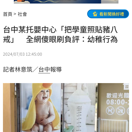
首頁
社會
看新聞換好禮
台中某托嬰中心「把學童照貼豬八
戒」 全網傻眼刷負評：幼稚行為
2024/07/03 12:45:00
記者林意筑／
台中
報導