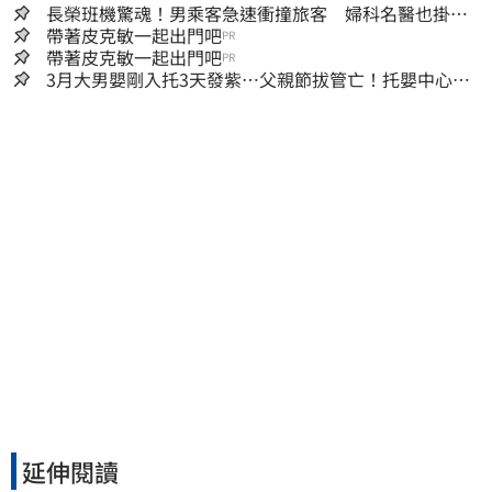
長榮班機驚魂！男乘客急速衝撞旅客 婦科名醫也掛
彩：全機卡半小時
帶著皮克敏一起出門吧
PR
帶著皮克敏一起出門吧
PR
3月大男嬰剛入托3天發紫…父親節拔管亡！托嬰中心回9
字
延伸閱讀