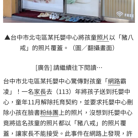
▲台中市北屯區某托嬰中心將孩童
照片
以「豬八
戒」的照片覆蓋。（圖／翻攝畫面）
[廣告] 請繼續往下閱讀…
台中市北屯區某托嬰中心驚傳對孩童「
網路
霸
凌」！一名
家長
去（113）年將孩子送到托嬰中
心，童年11月解除托育契約，並要求托嬰中心刪
除小孩在臉書
粉絲團
上的照片，沒想到托嬰中心
竟將這名孩童的照片都以「豬八戒」的照片覆
蓋，讓家長不能接受。此事件在網路上發現，許