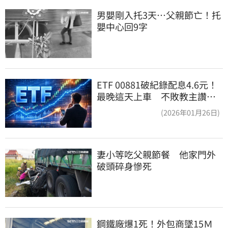
男嬰剛入托3天…父親節亡！托
嬰中心回9字
ETF 00881破紀錄配息4.6元！
最晚這天上車 不敗教主讚：
表現超越0050
(2026年01月26日)
妻小等吃父親節餐　他家門外
破頭碎身慘死
鋼鐵廠爆1死！外包商墜15Ｍ