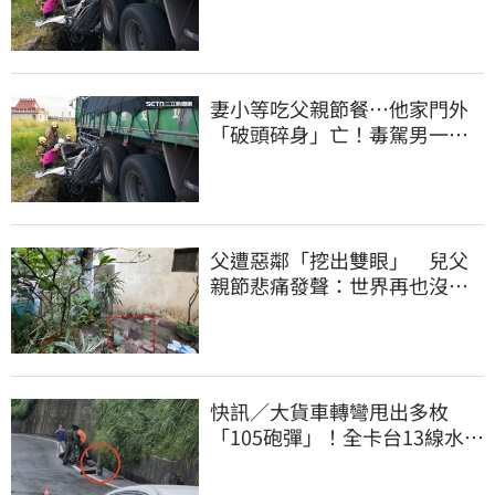
向南撞死人收押
妻小等吃父親節餐⋯他家門外
「破頭碎身」亡！毒駕男一路
向南撞死人收押
父遭惡鄰「挖出雙眼」 兒父
親節悲痛發聲：世界再也沒有
顏色
快訊／大貨車轉彎甩出多枚
「105砲彈」！全卡台13線水
溝 軍方趕抵載離