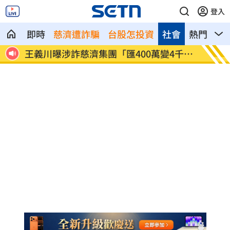
登入
即時
慈濟遭詐騙
台股怎投資
社會
熱門
影
會議
王義川曝涉詐慈濟集團「匯400萬變4千
棒棒堂
萬」
況