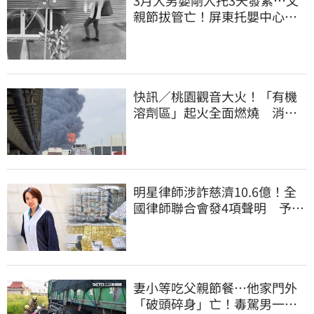
親節拔管亡！屏東托嬰中心回9
字
快訊／桃園觀音大火！「有機
溶劑區」起火全面燃燒 消
防：危險物質多
明星律師涉詐慈濟10.6億！全
國律師聯合會發4項聲明 予以
最嚴厲譴責
妻小等吃父親節餐⋯他家門外
「破頭碎身」亡！毒駕男一路