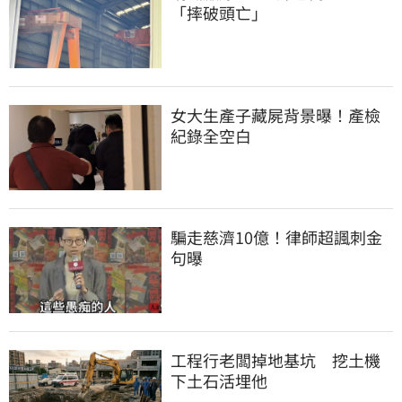
「摔破頭亡」
女大生產子藏屍背景曝！產檢
紀錄全空白
騙走慈濟10億！律師超諷刺金
句曝
工程行老闆掉地基坑　挖土機
下土石活埋他