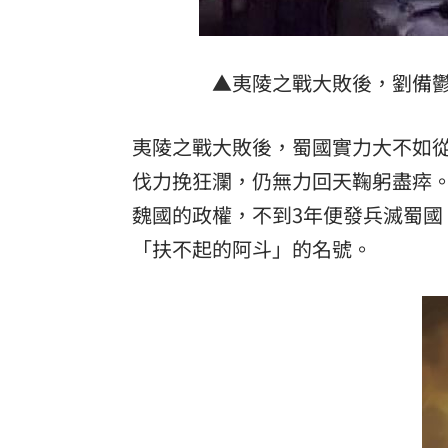
▲夷陵之戰大敗後，劉備
夷陵之戰大敗後，蜀國實力大不如
伐力挽狂瀾，仍無力回天鞠躬盡瘁。
魏國的政權，不到3年便發兵滅蜀
「扶不起的阿斗」的名號。