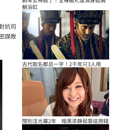
鋼琴女神脫了！全裸破尺度濕身遮胸
躺浴缸
對抗司
密謀敗
古代取名都忌一字！2千年只3人用
闊別淫光幕2年　暗黑梁靜茹靠這撈錢