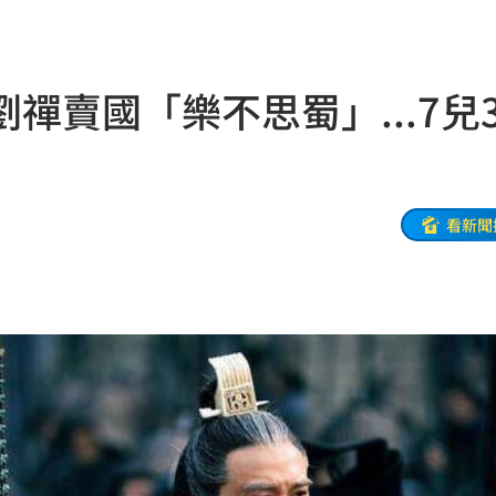
罪了
13:55
洗腎
13:53
禪賣國「樂不思蜀」...7兒
荒謬
13:53
菜單
13:52
看新聞
可能
12:00
」
18:00
意
13:00