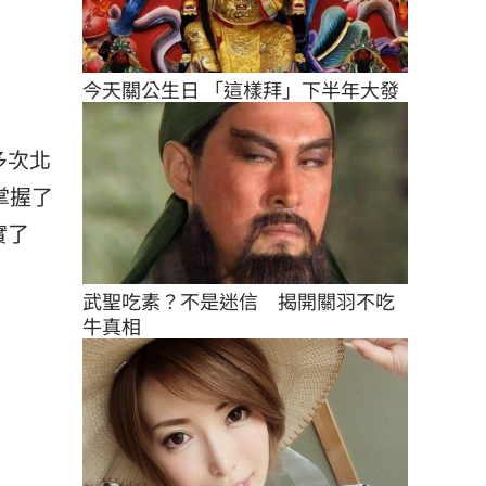
今天關公生日 「這樣拜」下半年大發
多次北
掌握了
實了
武聖吃素？不是迷信　揭開關羽不吃
牛真相