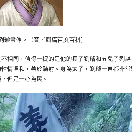
劉璿畫像。（圖／翻攝百度百科）
大不相同，值得一提的是他的長子劉璿和五兒子劉諶
的性情溫和，善於騎射。身為太子，劉璿一直都非常
績，但是一心為民。