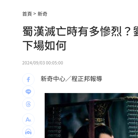
台鐵遺落400萬扯出2億地下匯兌 她認
首頁
新奇
男吃野菇中毒器官衰竭！撿回一命終身
蜀漢滅亡時有多慘烈？劉
今年總預算還沒審完 綠轟立院史上最
下場如何
暑假煮三餐太崩潰 家長曝好市多懶人
台灣彩券開獎直播中
20:31
2024/09/03 00:05:00
LIVE三立+24小時直播
15:27
新奇中心／程正邦報導
三立iNEWS新聞台線上直播
18:00
市場到酒場料理！可果美蕃茄醬創無限
父親節送會拉筋的按摩椅 爸爸「筋歡喜
油品食安事件引關注 挑選保健食品要注