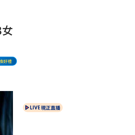
3女
換好禮
現正直播