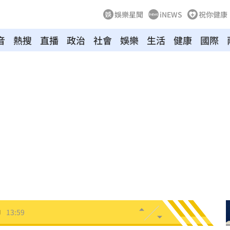
娛樂星聞
iNEWS
祝你健康
導
14:13
音
熱搜
直播
政治
社會
娛樂
生活
健康
國際
曝光
14:08
曝光
14:07
曝
14:07
聽
14:05
價
14:02
14:00
中
13:59
報警
13:59