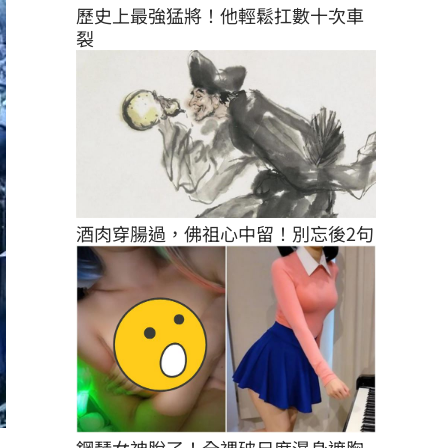
歷史上最強猛將！他輕鬆扛數十次車
裂
酒肉穿腸過，佛祖心中留！別忘後2句