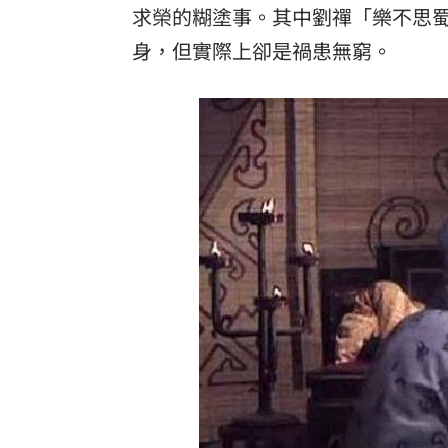
求榮的糊塗事。其中劉禪「樂不思
身，但實際上卻是禍患無窮。