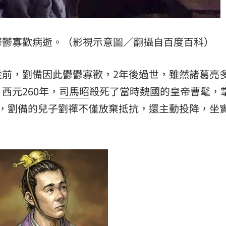
鬱鬱寡歡病逝。（影視示意圖／翻攝自百度百科）
從前，劉備因此鬱鬱寡歡，2年後過世，雖然諸葛亮
西元260年，
司馬昭
殺死了當時魏國的皇帝曹髦，
國，劉備的兒子劉禪不僅放棄抵抗，還主動投降，坐