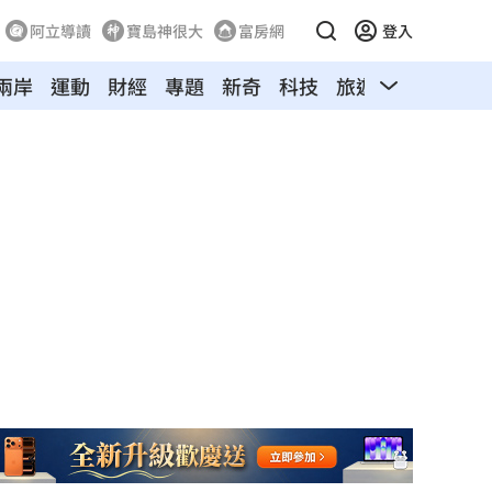
阿立導讀
寶島神很大
富房網
登入
兩岸
運動
財經
專題
新奇
科技
旅遊
汽車
寵物