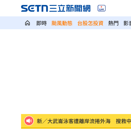
苦茶油問題廠增至6家 食藥署將找專家輔
即時
颱風動態
台股怎投資
熱門
影
吳建豪二婚嬌妻現身曼谷！甜蜜合照首
姜厚任認愛小24歲女友！昔吐未婚原因
姜厚任小24歲女友擁5家公司 超狂身分
這些音響動不動就百萬 只有4天快帶爸來
又缺蛋？農業部曝「這款蛋」短缺恐調
數位時代用眼過度 專家籲當心'認知負荷'
新／大武崙泳客遭離岸流捲外海 搜救
比較涼？長髮清涼男趴車散熱 住戶嚇