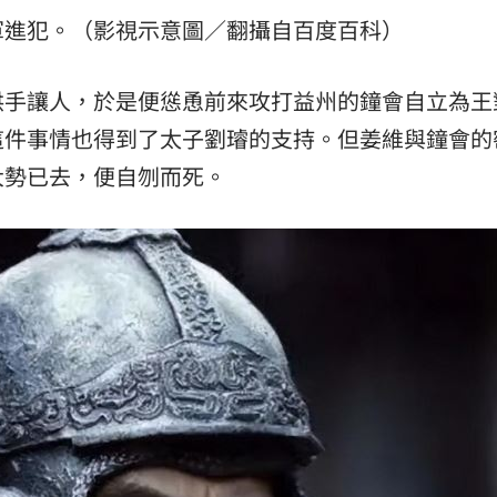
軍進犯。（影視示意圖／翻攝自百度百科）
拱手讓人，於是便慫恿前來攻打益州的鐘會自立為王
這件事情也得到了太子劉璿的支持。但姜維與鐘會的
大勢已去，便自刎而死。