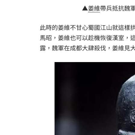
▲
姜維
帶兵抵抗魏
此時的姜維不甘心蜀國江山就這樣
馬昭，姜維也可以趁機恢復漢室，
露，魏軍在成都大肆殺伐，姜維見