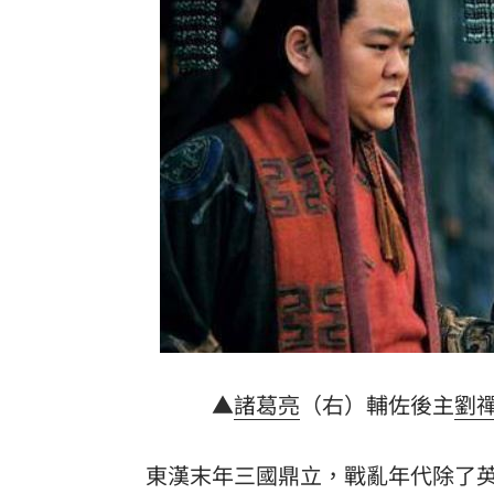
罕病博士彭士齊 輪椅上的生命覺醒！
11
酷澎「爸氣父親節」國際官方品牌齊聚
▲
諸葛亮
（右）輔佐後主
劉
東漢末年三國鼎立，戰亂年代除了