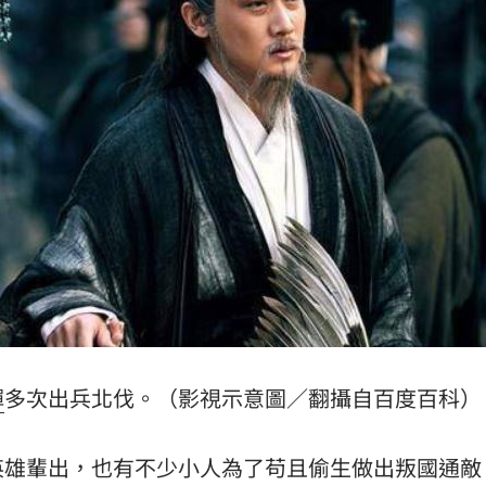
:00
11:00
禪
多次出兵北伐。（影視示意圖／翻攝自百度百科）
英雄輩出，也有不少小人為了苟且偷生做出叛國通敵