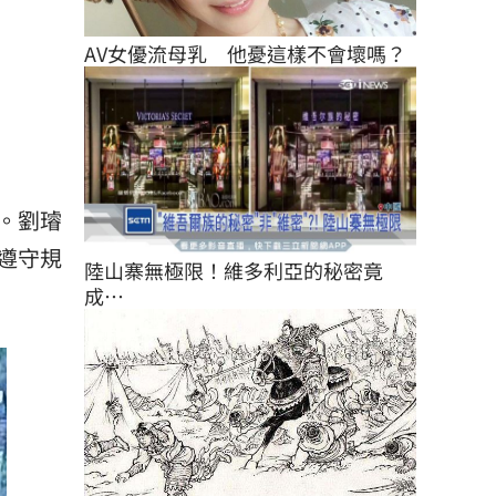
AV女優流母乳　他憂這樣不會壞嗎？
。劉璿
遵守規
陸山寨無極限！維多利亞的秘密竟
成…