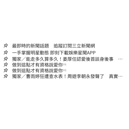
最即時的新聞話題 追蹤訂閱三立新聞網
一手掌握明星動態 即刻下載娛樂星聞APP
獨家／能走多久算多久！姜厚任認愛後首談身後事
「遺囑進度」曝光
做到這點才有資格說愛你
PR
做到這點才有資格說愛你
PR
獨家／曹雨婷狂遭查水表！周遊李朝永發聲了 真實看
法曝光