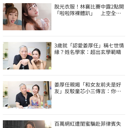
脫光衣服！林襄比賽中露2點開
「啦啦隊裸體趴」 上空全裸
被看光光
3歲就「認愛姜厚任」稱七世情
緣？姓名學家：超出玄學範疇
姜厚任親揭「和女友前夫是好
友」反駁童芯小三傳言：你在
講三小？
百萬網紅遭閨蜜騙赴菲律賓失