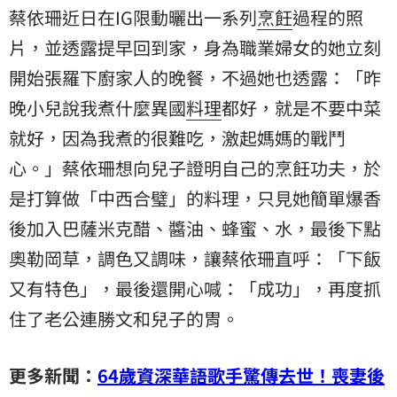
蔡依珊近日在IG限動曬出一系列
烹飪
過程的照
片，並透露提早回到家，身為職業婦女的她立刻
開始張羅下廚家人的晚餐，不過她也透露：「昨
晚小兒說我煮什麼異國
料理
都好，就是不要中菜
就好，因為我煮的很難吃，激起媽媽的戰鬥
心。」蔡依珊想向兒子證明自己的烹飪功夫，於
是打算做「中西合璧」的料理，只見她簡單爆香
後加入巴薩米克醋、醬油、蜂蜜、水，最後下點
奧勒岡草，調色又調味，讓蔡依珊直呼：「下飯
又有特色」，最後還開心喊：「成功」，再度抓
住了老公連勝文和兒子的胃。
更多新聞：
64歲資深華語歌手驚傳去世！喪妻後