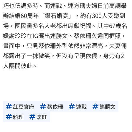
巧也低調多時。而連戰、連方瑀夫婦日前高調舉
辦結婚60周年「鑽石婚宴」，約有300人受邀到
場，國民黨多名大老都出席獻祝福。其中67歲名
媛謝玲玲在IG曬出連勝文、蔡依珊久違同框照，
畫面中，只見蔡依珊外型依然非常漂亮，夫妻倆
都露出了一抹微笑，但沒有呈現依偎，身旁有2
人隔開彼此。
紅豆食府
蔡依珊
連戰
連勝文
料理
烹飪