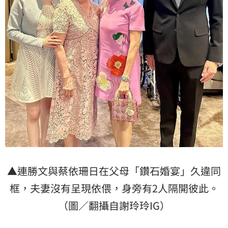
▲連勝文與蔡依珊日在父母「鑽石婚宴」久違同
框，夫妻沒有呈現依偎，身旁有2人隔開彼此。
（圖／翻攝自謝玲玲IG）