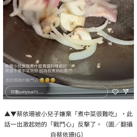
▲▼蔡依珊被小兒子嫌棄「煮中菜很難吃」，此
話一出激起她的「戰鬥心」反擊了。（圖／翻攝
自蔡依珊IG）