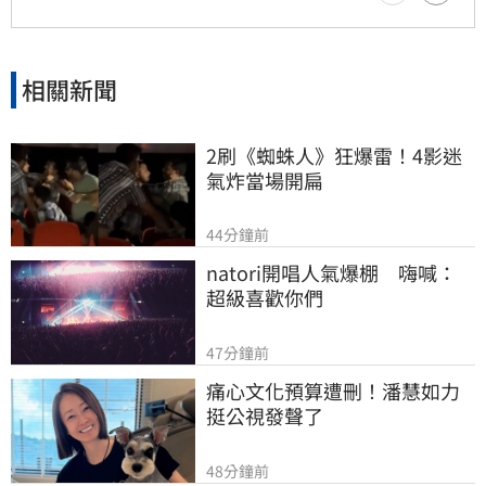
相關新聞
2刷《蜘蛛人》狂爆雷！4影迷
氣炸當場開扁
44分鐘前
natori開唱人氣爆棚　嗨喊：
超級喜歡你們
47分鐘前
痛心文化預算遭刪！潘慧如力
挺公視發聲了
48分鐘前