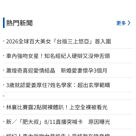
熱門新聞
更多
2026全球百大美女「台版三上悠亞」首入圍
車內強吻女星！知名經紀人硬辯又沒伸舌頭
蕭煌奇喜迎愛情結晶 新婚愛妻懷孕3個月
3歲就認愛姜厚任?姓名學家：超出玄學範疇
林襄比賽露2點開裸體趴！上空全裸被看光
新／「肥大叔」8/11直播突喊卡 原因曝光
經紀人車內強吻女星挨告！最終栽在錄音檔