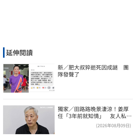
延伸閱讀
新／肥大叔猝逝死因成謎　團
隊發聲了
獨家／田路路晚景淒涼！姜厚
任「3年前就知情」 友人私下
援助內幕曝光
(2026年08月09日)