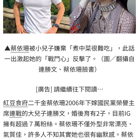
▲
蔡依珊
被小兒子嫌棄「煮中菜很難吃」，此話
一出激起她的「戰鬥心」反擊了。（圖／翻攝自
連勝文
、蔡依珊臉書）
[廣告] 請繼續往下閱讀…
紅豆食府
二千金蔡依珊2006年下嫁國民黨榮譽主
席
連戰
的大兒子連勝文，婚後育有2子，目前IG
擁有超過７萬粉絲。蔡依珊不僅外型非常漂亮、
氣質佳，許多人不知其實她也很有幽默感。蔡依