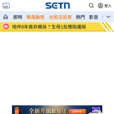
登入
即時
颱風動態
台股怎投資
熱門
影音
熱搜
第一桶金5百萬 不靠爸他授30歲達標秘
鬼門將
訣