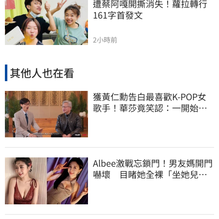
遭蔡阿嘎開撕消失！蘿拉轉行
161字首發文
2小時前
其他人也在看
獲黃仁勳告白最喜歡K-POP女
歌手！華莎竟笑認：一開始不
識他是誰
Albee激戰忘鎖門！男友媽開門
嚇壞 目睹她全裸「坐她兒子
身上」