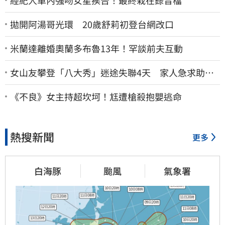
拋開阿湯哥光環 20歲舒莉初登台網改口
米蘭達離婚奧蘭多布魯13年！罕談前夫互動
女山友攀登「八大秀」迷途失聯4天 家人急求助：
剩我媽還沒找到
《不良》女主持超坎坷！尪遭槍殺抱嬰逃命
熱搜新聞
更多
白海豚
颱風
氣象署