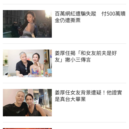
百萬網紅遭騙失蹤　付500萬贖
金仍遭撕票
姜厚任揭「和女友前夫是好
友」撇小三傳言
姜厚任女友背景遭疑！他證實
是真台大畢業