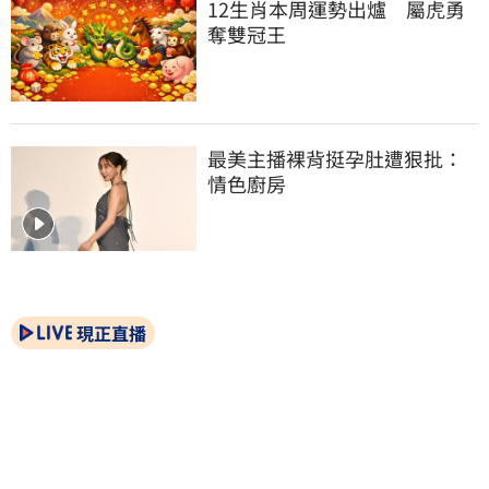
12生肖本周運勢出爐　屬虎勇
奪雙冠王
最美主播裸背挺孕肚遭狠批：
情色廚房
現正直播