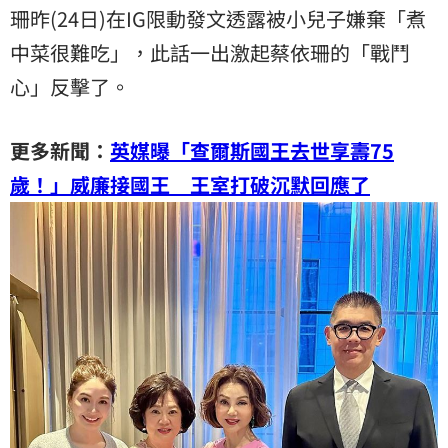
珊昨(24日)在IG限動發文透露被小兒子嫌棄「煮
中菜很難吃」，此話一出激起蔡依珊的「戰鬥
心」反擊了。
更多新聞：
英媒曝「查爾斯國王去世享壽75
歲！」威廉接國王 王室打破沉默回應了