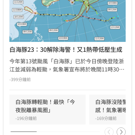
白海豚23：30解除海警！又1熱帶低壓生成
今年第13號颱風「白海豚」已於今日傍晚登陸浙
江並減弱為輕颱，氣象署宣布將於晚間11時30分
解除海警。受颱風影響，中部以北山區連日累積
-399分鐘前
雨量驚人，多處突破300毫米。隨著颱風遠離，
台灣轉為西南風環境，中南部未來幾日仍有局部
大雨，北部及東半部則需留意午後雷陣雨。
白海豚轉輕颱！最快「今
白海豚沒陸警卻
夜脫離暴風圈」
感！氣象署曝關
-196分鐘前
-169分鐘前