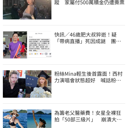
蹤 家屬付500萬贖金仍遭撕票
快訊／46歲肥大叔猝逝！疑
「帶病直播」死因成謎 團隊
「證實1事」發聲
粉絲Mina輕生後首露面！西村
力演唱會狀態超好 喊話粉
絲：我們心意相通
為籌老父醫藥費！女星全裸狂
拍「50部三級片」 崩潰大
哭：沒靈魂了