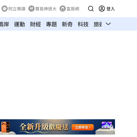
阿立導讀
寶島神很大
富房網
登入
兩岸
運動
財經
專題
新奇
科技
旅遊
汽車
寵物