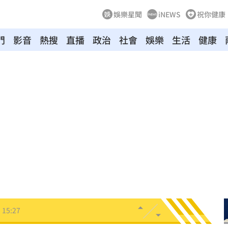
娛樂星聞
iNEWS
祝你健康
門
影音
熱搜
直播
政治
社會
娛樂
生活
健康
越累
15:30
尋獲
15:30
共浴
15:29
招
15:29
28
15:27