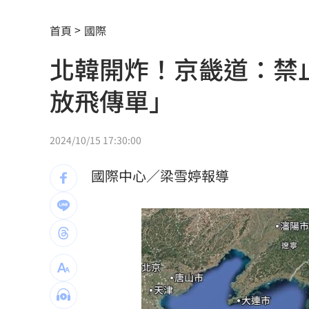
怕哪天消失了蕭敬騰拒聽方大同神曲1年
首頁
國際
LaLaport施工意外 天花板崩、鷹架突
北韓開炸！京畿道：禁
新作破3千萬觀看 知名網紅揭血淚內幕
放飛傳單」
北市府無預警稽查夏莉絲 負責人竟在
買疫苗被騙10.6億！慈濟多年未報案原
2024/10/15 17:30:00
雙十衝離島！機票「這天」開搶 攻略
國際中心／梁雪婷報導
父提前退休母賣戒指！高希均證明這1件
統一獅邀日本女星松川星 到場當開球
吳沛憶：面對中傷造謠 陳時中都不出
台玻夫人喪子首發聲 曝2因素揭離世真