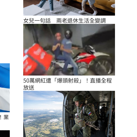
女兒一句話　兩老退休生活全變調
50萬網紅遭「爆頭射殺」！直播全程
放送
！業