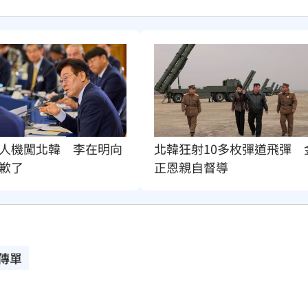
人機闖北韓　李在明向
北韓狂射10多枚彈道飛彈　
歉了
正恩親自督導
傳單