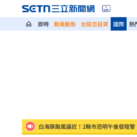
即時
颱風動態
台股怎投資
國際
熱
每天1杯手搖飲消暑？醫：1習慣害越喝
新／救生員硬要下水 遺體外木山海域
台灣富婆也曾花重金 和當紅男神木桶
中美制裁戰川習會恐生變？北京還有大
重電股／東元簽下這合約 利多曝光
15:
白海豚颱風逼近！2縣市恐明午後發陸警