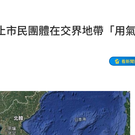
！
15:26
掉落
15:26
止市民團體在交界地帶「用
15:24
場等
15:23
因曝
15:23
看新聞
快看
15:22
事
15:21
嘉賓
15:16
惡言
15:16
相
15:16