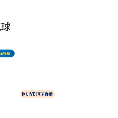
氣球
換好禮
現正直播