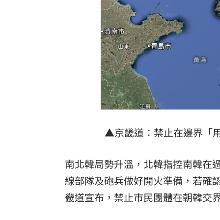
橘貓「阿咪」失蹤138日！飼主懸賞20萬
停車格內卡電線桿 駕駛抱怨：停不進
新／被動元件股的他！下午5點開重訊
15
兆基案檢調6路搜索！約談前董座2高層
台灣彩券開獎直播中
20:31
LIVE三立+24小時直播
15:27
▲京畿道：禁止在邊界「
三立iNEWS新聞台線上直播
18:00
南北韓局勢升溫，北韓指控南韓在
商場戰國來臨 台中「頂奢大道」逐漸
線部隊及砲兵做好開火準備，若確認
台彩父親節推新刮刮樂千萬頭獎超「爸
畿道宣布，禁止市民團體在朝韓交
「拍片人的多重宇宙」職涯論壇9/12登