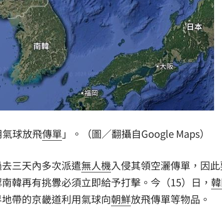
元
15:14
去
15:14
:13
到案
15:11
用氣球放飛
傳單
」。（圖／翻攝自Google Maps）
過去三天內多次派遣
無人機
入侵其領空灑傳單，因此
成形
12:00
南韓再有挑釁必須立即給予打擊。今（15）日，
韓
」氣
12:00
界地帶的京畿道利用氣球向
朝鮮
放飛傳單等物品。
場！
10:30