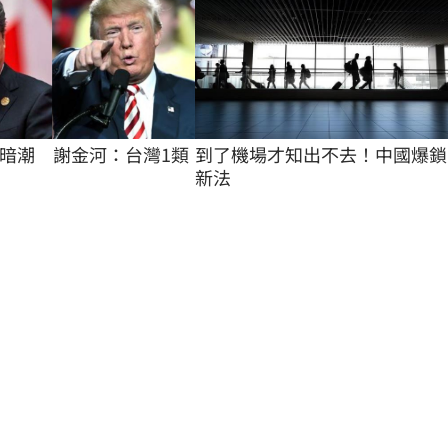
暗潮　謝金河：台灣1類
到了機場才知出不去！中國爆鎖
新法