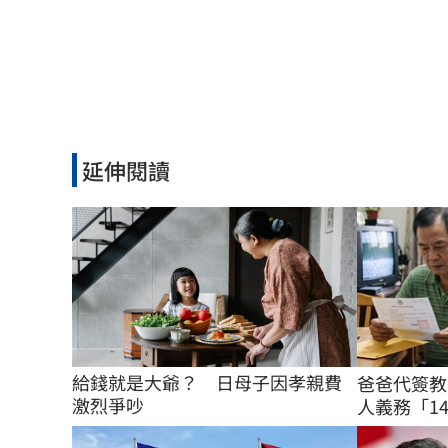
延伸閱讀
給錢就是大爺？　日母子因孝親費
爸爸代簽教
激烈爭吵
人義務「14