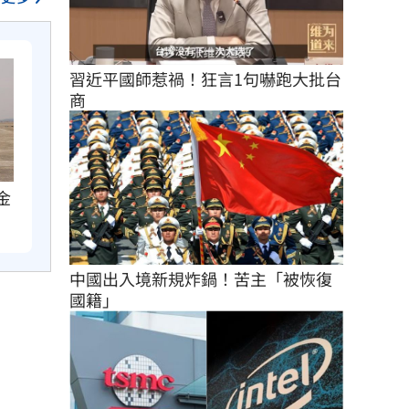
習近平國師惹禍！狂言1句嚇跑大批台
商
金
中國出入境新規炸鍋！苦主「被恢復
國籍」