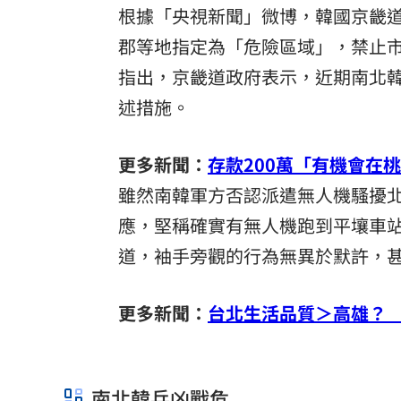
根據「央視新聞」微博，韓國京畿
8國球員齊聚高雄 Formosa 7s掀足球
郡等地指定為「危險區域」，禁止
理想混蛋號召粉絲跨海追星吃美食！
18:
指出，京畿道政府表示，近期南北
述措施。
更多新聞：
存款200萬「有機會在
雖然南韓軍方否認派遣無人機騷擾
應，堅稱確實有無人機跑到平壤車
道，袖手旁觀的行為無異於默許，
更多新聞：
台北生活品質＞高雄？ 
南北韓兵凶戰危