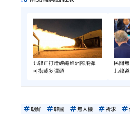
北韓正打造碳纖維洲際飛彈　
民間無
可搭載多彈頭
北韓道
朝鮮
韓國
無人機
祈求