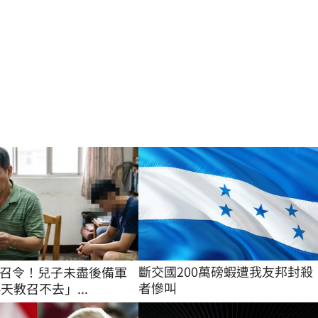
斷交國200萬磅蝦遭我友邦封殺
召令！兒子未盡後備軍
者慘叫
天教召不去」...