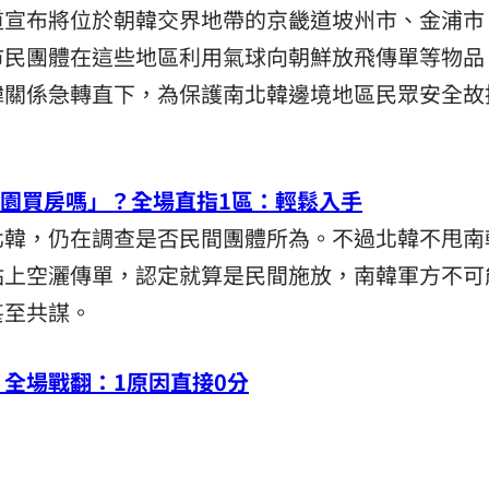
道宣布將位於朝韓交界地帶的京畿道坡州市、金浦市
熱潮
10:00
市民團體在這些地區利用氣球向朝鮮放飛傳單等物品
15
韓關係急轉直下，為保護南北韓邊境地區民眾安全故
桃園買房嗎」？全場直指1區：輕鬆入手
北韓，仍在調查是否民間團體所為。不過北韓不甩南
站上空灑傳單，認定就算是民間施放，南韓軍方不可
甚至共謀。
全場戰翻：1原因直接0分