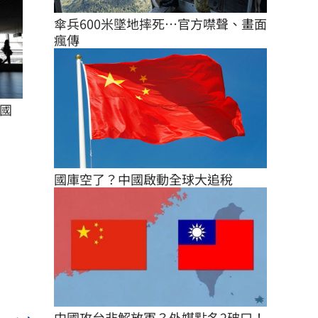
傘兵600米墜地摔死…官方噤聲、畫面
瘋傳
國
國庫空了？中國啟動全球大追稅
中國攻台非解放軍？外媒點名2破口！