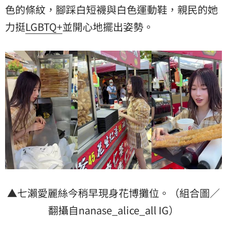
色的條紋，腳踩白短襪與白色運動鞋，親民的她
力挺
LGBTQ+
並開心地擺出姿勢。
▲七瀨愛麗絲今稍早現身花博攤位。（組合圖／
翻攝自nanase_alice_all IG）