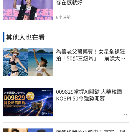
存在感就好
6小時前
其他人也在看
為籌老父醫藥費！女星全裸狂
拍「50部三級片」 崩潰大
哭：沒靈魂了
009829掌握AI關鍵 大華韓國
KOSPI 50今強勢開募
PR
瘋傳佟麗婭再婚中共高官！網