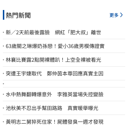
熱門新聞
更多
新／2天前最後露臉 網紅「肥大叔」離世
63歲關之琳爆奶孫戀！愛小36歲男模傳證實
林襄比賽露2點開裸體趴！上空全裸被看光
突遭王宇婕取代 鄭仲茵本尊回應真實主因
水中熱舞翻轉爆意外 李雅英當場失控變臉
池秋美不忍出手幫田路路 真實暖舉曝光
黃明志二舅猝死住家！屍體發臭一週才發現