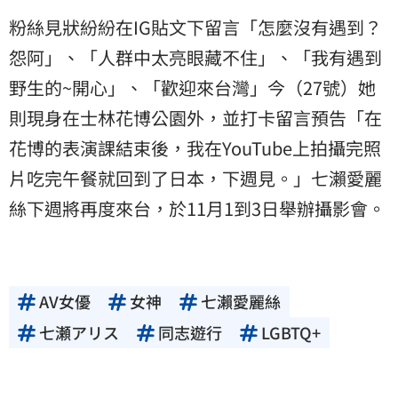
粉絲見狀紛紛在IG貼文下留言「怎麼沒有遇到？
怨阿」、「人群中太亮眼藏不住」、「我有遇到
野生的~開心」、「歡迎來台灣」今（27號）她
則現身在士林花博公園外，並打卡留言預告「在
花博的表演課結束後，我在YouTube上拍攝完照
片吃完午餐就回到了日本，下週見。」七瀨愛麗
絲下週將再度來台，於11月1到3日舉辦攝影會。
AV女優
女神
七瀨愛麗絲
七瀬アリス
同志遊行
LGBTQ+