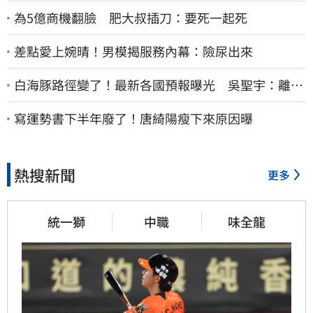
為5億商機翻臉 肥大叔插刀：要死一起死
差點愛上婉晴！男模揭服務內幕：險尿出來
白海豚路徑變了！最新各國預報曝光 吳聖宇：離台
灣又更近一點
寫運勢書下半年廢了！唐綺陽瘦下來原因曝
熱搜新聞
更多
統一獅
中職
味全龍