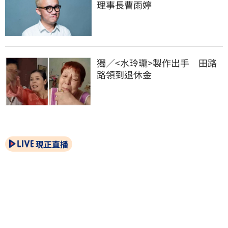
理事長曹雨婷
獨／<水玲瓏>製作出手　田路
路領到退休金
現正直播