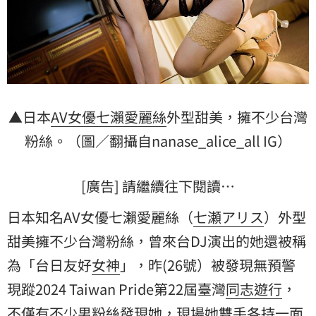
▲日本
AV女優
七瀨愛麗絲
外型甜美，擁不少台灣
粉絲。（圖／翻攝自nanase_alice_all IG）
[廣告] 請繼續往下閱讀…
日本知名AV女優七瀨愛麗絲（
七瀬アリス
）外型
甜美擁不少台灣粉絲，曾來台DJ演出的她還被稱
為「台日友好
女神
」，昨(26號）被發現無預警
現蹤2024 Taiwan Pride第22屆臺灣
同志遊行
，
不僅有不少男粉絲發現她，現場她雙手各持一面