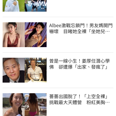
Albee激戰忘鎖門！男友媽開門
嚇壞 目睹她全裸「坐她兒子
身上」
曾是一線小生！姜厚任潛心學
佛 卻遭爆「出家、發瘋了」
薔薔出國脫了！「上空全裸」
挑戰最大天體營 粉紅美胸被
路人狂讚