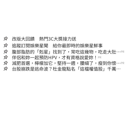
改版大回饋 熱門3C大獎接力送
追蹤訂閱娛樂星聞 給你最即時的娛樂星鮮事
腹部脂肪的「剋星」找到了，常吃這幾物，吃走大肚
PR
囊，瘦出小蠻腰
伴侶和妳一起預防HPV，才有資格說愛妳！
PR
減肥首選，檸檬加它，堅持一週，腰細了，瘦到你懷疑
PR
人生
台股崩跌是逃命波？杜金龍點名「這檔權值股」千萬別
長抱