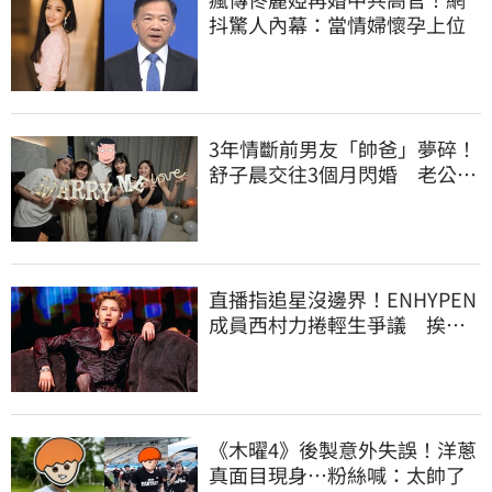
抖驚人內幕：當情婦懷孕上位
3年情斷前男友「帥爸」夢碎！
舒子晨交往3個月閃婚 老公真
面目帥照曝光
直播指追星沒邊界！ENHYPEN
成員西村力捲輕生爭議 挨
批：獨厚國外粉絲
《木曜4》後製意外失誤！洋蔥
真面目現身…粉絲喊：太帥了