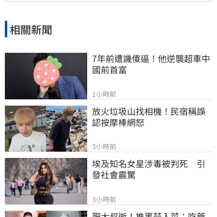
相關新聞
7年前遭譏傻逼！他逆襲超車中
國前首富
1小時前
放火垃圾山找相機！民宿稱誤
認按摩棒網怒
3小時前
埃及知名女星涉毒被判死　引
發社會震驚
3小時前
肥大叔逝！推黑蒜入菜：吃藥