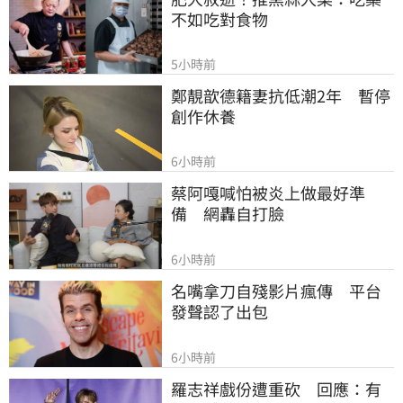
不如吃對食物
5小時前
鄭靚歆德籍妻抗低潮2年　暫停
創作休養
6小時前
蔡阿嘎喊怕被炎上做最好準
備　網轟自打臉
6小時前
名嘴拿刀自殘影片瘋傳　平台
發聲認了出包
6小時前
羅志祥戲份遭重砍　回應：有