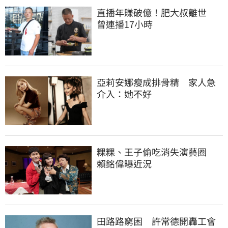
直播年賺破億！肥大叔離世　
曾連播17小時
亞莉安娜瘦成排骨精　家人急
介入：她不好
粿粿、王子偷吃消失演藝圈　
賴銘偉曝近況
田路路窮困　許常德開轟工會