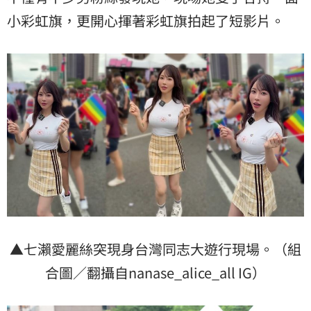
小彩虹旗，更開心揮著彩虹旗拍起了短影片。
▲七瀨愛麗絲突現身台灣同志大遊行現場。（組
合圖／翻攝自nanase_alice_all IG）