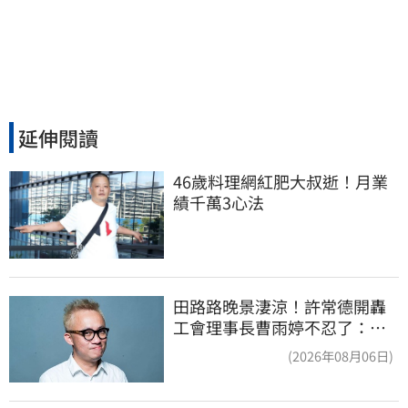
延伸閱讀
46歲料理網紅肥大叔逝！月業
績千萬3心法
田路路晚景淒涼！許常德開轟
工會理事長曹雨婷不忍了：別
只包紅包慰問
(2026年08月06日)