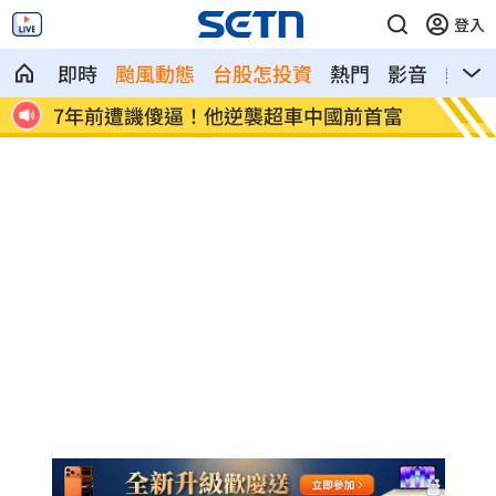
登入
即時
颱風動態
台股怎投資
熱門
影音
熱搜
首富
女兒一句話 兩老退休生活全變調
記憶體
襲