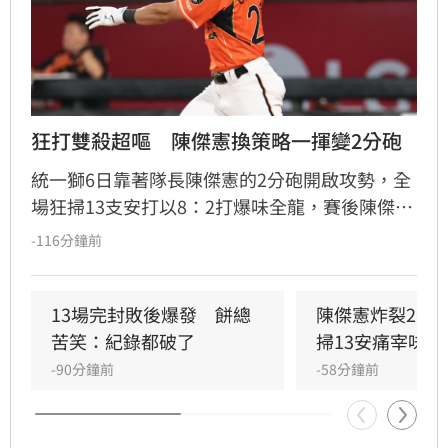
狂打雙殺超嘔　陳傑憲換策略一揮變2分砲
統一獅6日靠著隊長陳傑憲的2分砲開啟攻勢，全
場狂掃13支安打以8：2打爆味全龍，賽後陳傑憲
透露因為上週末自己擊出太多雙殺，當時上場只
-116分鐘前
想著不要再打滾地球，沒想到最後一掃變成打破
僵局的全壘打。
13場完封敗後爆發　餅總
陳傑憲炸裂2分
苦笑：紀錄都破了
掃13安痛宰味全
-90分鐘前
-58分鐘前