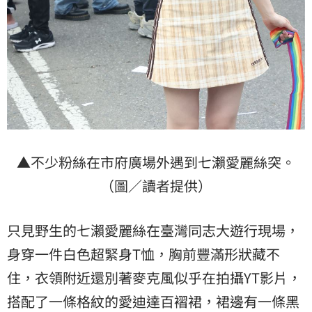
▲不少粉絲在市府廣場外遇到七瀨愛麗絲突。
（圖／讀者提供）
只見野生的七瀨愛麗絲在臺灣同志大遊行現場，
身穿一件白色超緊身T恤，胸前豐滿形狀藏不
住，衣領附近還別著麥克風似乎在拍攝YT影片，
搭配了一條格紋的愛迪達百褶裙，裙邊有一條黑