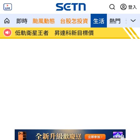
登入
即時
颱風動態
台股怎投資
生活
熱門
影音
泰校園槍擊9死！倖存生傳訊母：別打給我
鄭麗文
慶