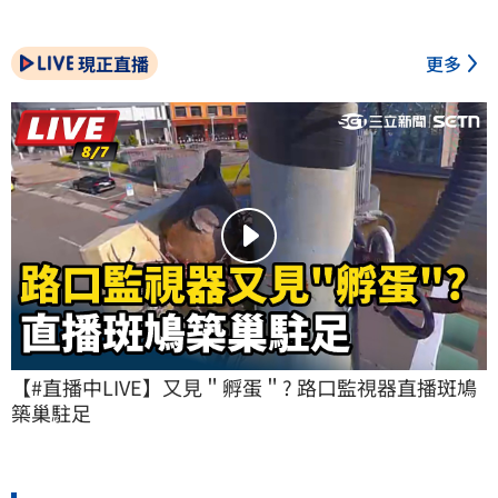
現正直播
更多
【#直播中LIVE】又見＂孵蛋＂? 路口監視器直播斑鳩
築巢駐足