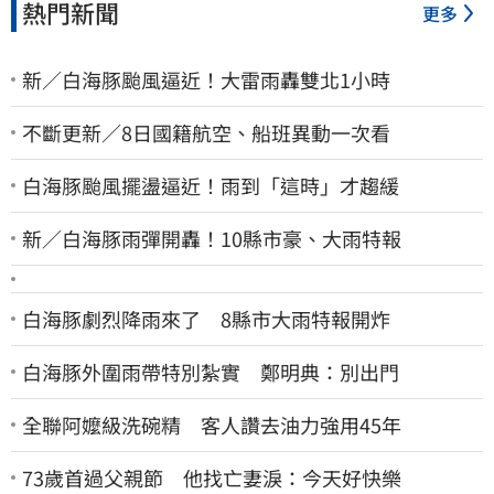
熱門新聞
更多
新／白海豚颱風逼近！大雷雨轟雙北1小時
不斷更新／8日國籍航空、船班異動一次看
白海豚颱風擺盪逼近！雨到「這時」才趨緩
新／白海豚雨彈開轟！10縣市豪、大雨特報
白海豚劇烈降雨來了 8縣市大雨特報開炸
白海豚外圍雨帶特別紮實 鄭明典：別出門
全聯阿嬤級洗碗精 客人讚去油力強用45年
73歲首過父親節 他找亡妻淚：今天好快樂