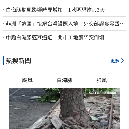
白海豚颱風影響時間增加 1地區恐炸雨3天
非洲「這國」拒絕台灣護照入境 外交部證實發聲
了：持續交涉聯繫
中颱白海豚逐漸逼近 北市工地鷹架突倒塌
熱搜新聞
更多
颱風
白海豚
強風