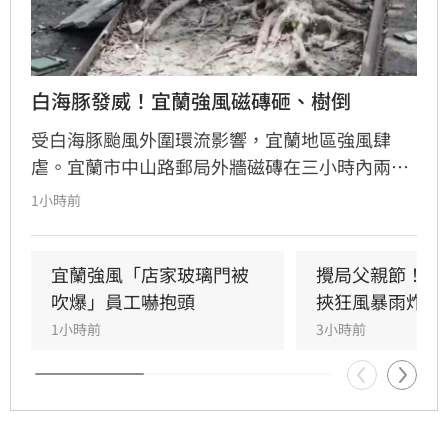
白海豚發威！宜蘭強風磁磚砸、樹倒
受白海豚颱風外圍環流影響，宜蘭地區強風肆
虐。宜蘭市中山路郵局外牆磁磚在三小時內兩度
剝落，武營街亦發生磁磚砸地險象，所幸無人傷
1小時前
亡。此外，五結與三星鄉傳出路樹倒塌，市區選
舉看板受強風吹襲搖搖欲墜，烏石港賞鯨船被迫
全面停駛。
宜蘭強風「店家玻璃門被
攪局父親節！中
吹爆」員工嚇抱頭
挾狂風暴雨炸雙
1小時前
3小時前