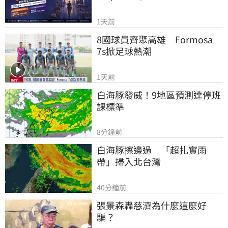
1天前
8國球員齊聚高雄　Formosa 
7s掀足球熱潮
1天前
白海豚發威！9地區預測達停班
課標準
8分鐘前
白海豚擦邊過　「超扎實雨
帶」掃入北台灣
40分鐘前
張景森轟慈濟為什麼這麼好
騙？