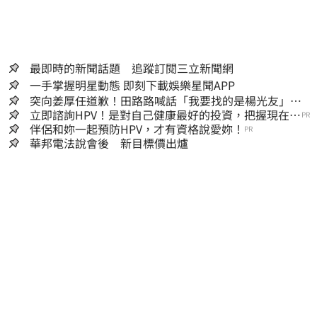
最即時的新聞話題 追蹤訂閱三立新聞網
一手掌握明星動態 即刻下載娛樂星聞APP
突向姜厚任道歉！田路路喊話「我要找的是楊光友」：
當時太衝動
立即諮詢HPV！是對自己健康最好的投資，把握現在不
PR
嫌晚！
伴侶和妳一起預防HPV，才有資格說愛妳！
PR
華邦電法說會後 新目標價出爐