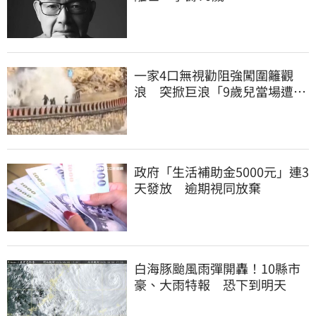
一家4口無視勸阻強闖圍籬觀
浪 突掀巨浪「9歲兒當場遭捲
入海」
政府「生活補助金5000元」連3
天發放 逾期視同放棄
白海豚颱風雨彈開轟！10縣市
豪、大雨特報 恐下到明天