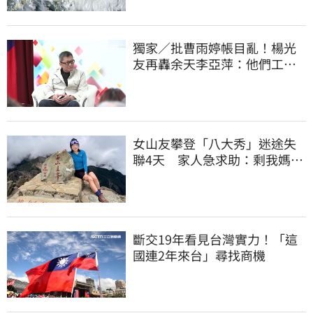
獨家／批曹雨婷帳目亂！楊光
友再轟余天李亞萍：他們工會
跟演藝圈沒關
女山友攀登「八大秀」迷途失
聯4天 家人急求助：剩我媽還
沒找到
斷交19年看見台灣實力！「這
國連2年來台」尋找商機