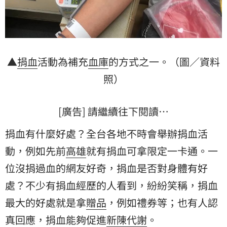
▲
捐血
活動為補充
血庫
的方式之一。（圖／資料
照）
[廣告] 請繼續往下閱讀…
捐血有什麼好處？全台各地不時會舉辦捐血活
動，例如先前
高雄
就有捐血可拿限定一卡通。一
位沒捐過血的網友好奇，捐血是否對身體有好
處？不少有捐血經歷的人看到，紛紛笑稱，捐血
最大的好處就是拿
贈品
，例如禮券等；也有人認
真回應，捐血能夠促進
新陳代謝
。