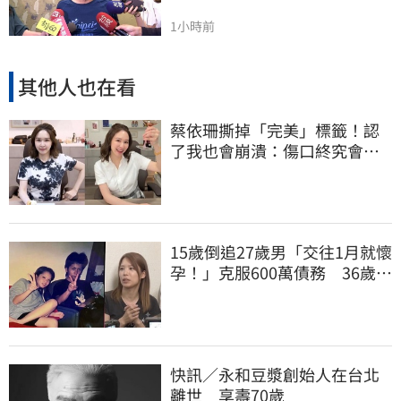
1小時前
其他人也在看
蔡依珊撕掉「完美」標籤！認
了我也會崩潰：傷口終究會癒
合
15歲倒追27歲男「交往1月就懷
孕！」克服600萬債務 36歲美
魔女當阿嬤了
快訊／永和豆漿創始人在台北
離世 享壽70歲