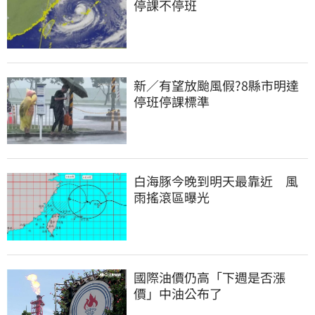
停課不停班
新／有望放颱風假?8縣市明達
停班停課標準
白海豚今晚到明天最靠近　風
雨搖滾區曝光
國際油價仍高「下週是否漲
價」中油公布了