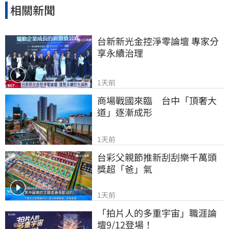
相關新聞
台新新光金控淨零論壇 專家分
享永續治理
1天前
商場戰國來臨　台中「頂奢大
道」逐漸成形
1天前
台彩父親節推新刮刮樂千萬頭
獎超「爸」氣
1天前
「拍片人的多重宇宙」職涯論
壇9/12登場！