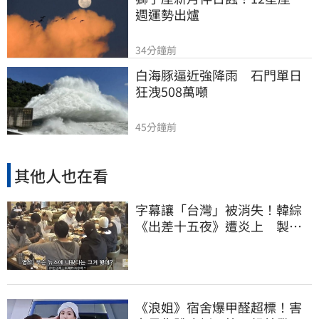
週運勢出爐
34分鐘前
白海豚逼近強降雨　石門單日
狂洩508萬噸
45分鐘前
其他人也在看
字幕讓「台灣」被消失！韓綜
《出差十五夜》遭炎上 製作
組發聲認錯了
《浪姐》宿舍爆甲醛超標！害