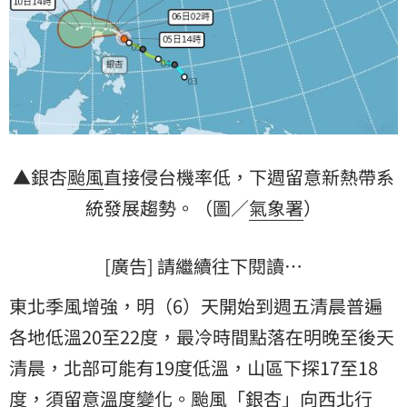
▲銀杏
颱風
直接侵台機率低，下週留意新熱帶系
統發展趨勢。（圖／
氣象署
）
[廣告] 請繼續往下閱讀…
東北季風增強，明（6）天開始到週五清晨普遍
各地低溫20至22度，最冷時間點落在明晚至後天
清晨，北部可能有19度低溫，山區下探17至18
度，須留意溫度變化。颱風「銀杏」向西北行