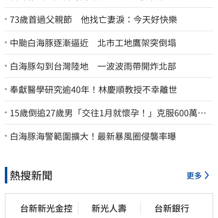
73歲首過父親節 他找亡妻淚：今天好快樂
中颱白海豚逐漸逼近 北市工地鷹架突倒塌
白海豚勾到台灣陸地 一波波雨帶開炸北部
奉獻醫學研究逾40年！林慶順教授不幸離世
15歲倒追27歲男「交往1月就懷孕！」克服600萬債
務 36歲美魔女當阿嬤了
白海豚海警範圍擴大！最新暴風圈侵襲率曝
熱搜新聞
更多
台新新光金控
新光人壽
台新銀行