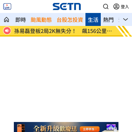
登入
即時
颱風動態
台股怎投資
生活
熱門
影音
56公里火
直擊／NEWBEAT高雄首秀 震胸舞全場
颱
嗨翻
警