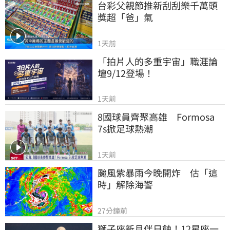
台彩父親節推新刮刮樂千萬頭
獎超「爸」氣
1天前
「拍片人的多重宇宙」職涯論
壇9/12登場！
1天前
8國球員齊聚高雄　Formosa 
7s掀足球熱潮
1天前
颱風紫暴雨今晚開炸　估「這
時」解除海警
27分鐘前
獅子座新月伴日蝕！12星座一