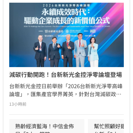
減碳行動開跑！台新新光金控淨零論壇登場
台新新光金控日前舉辦「2026台新新光淨零高峰
論壇」，匯集產官學界菁英，針對台灣減碳政
策、碳定價制度及企業轉型策略進行深度對話。
13小時前
國發會主委葉俊顯與環境部部長彭啟明出席，強
調台灣正邁向碳定價市場機制時代。台新新光金
控總經理林維俊指出，論壇邁入第五年，致力協
熟齡經濟藍海！中信金佈
幫忙照顧好銀髮