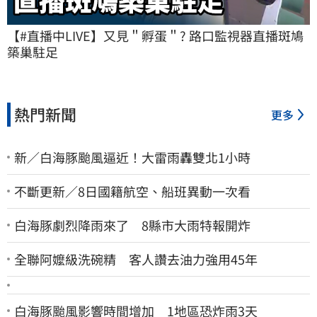
【#直播中LIVE】又見＂孵蛋＂? 路口監視器直播斑鳩
築巢駐足
熱門新聞
更多
新／白海豚颱風逼近！大雷雨轟雙北1小時
不斷更新／8日國籍航空、船班異動一次看
白海豚劇烈降雨來了 8縣市大雨特報開炸
全聯阿嬤級洗碗精 客人讚去油力強用45年
白海豚颱風影響時間增加 1地區恐炸雨3天