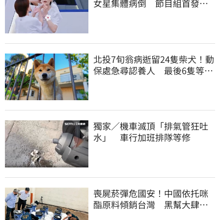
女星集體病倒 節目組首發聲
回應了
北投7旬翁病逝留24隻柴犬！動
保處急尋認養人 最後6隻等新
主人
獨家／機車滅頂「排氣管狂吐
水」 車行加班排隊等修
喪屍菸彈危國安！中國依托咪
酯原料傾銷台灣 黑幫大肆走
私震撼國安單位