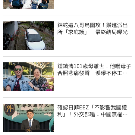
錦蛇遭八哥鳥圍攻！鑽進派出
所「求庇護」 最終結局曝光
鍾鎮濤101歲母離世！他曬母子
合照悲痛發聲 淚曝不停工原
因：擺脫思念
確認日菲EEZ「不影響我國權
利」！外交部嗆：中國無權代
替台灣發言