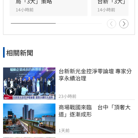
助企業將永續轉化為國際競爭力。會中上銀、強
局「3大」策略
台新「3大」防
茂、宏碁及金寶等指標企業分享低碳實踐經驗。
14小時前
14小時前
台新新光金控憑藉優異的永續績效，不僅連續三
年獲標普全球永續年鑑銀行業全球前1%，更獲
MSCI ESG AAA最高評級，展現其帶領產業接軌
國際、推進淨零韌性家園的決心，持續成為企業
邁向永續發展的強力後盾。
相關新聞
台新新光金控淨零論壇 專家分
享永續治理
23小時前
商場戰國來臨　台中「頂奢大
道」逐漸成形
1天前