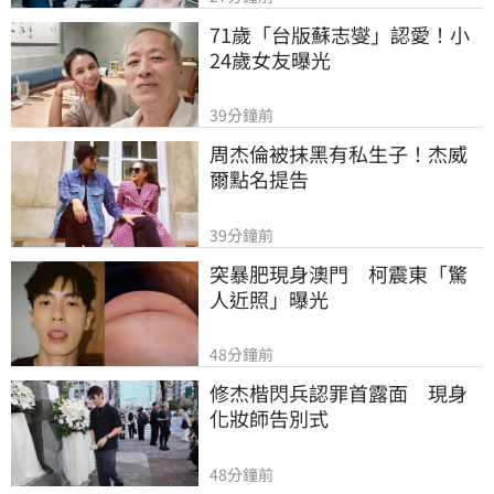
71歲「台版蘇志燮」認愛！小
24歲女友曝光
39分鐘前
周杰倫被抹黑有私生子！杰威
爾點名提告
39分鐘前
突暴肥現身澳門　柯震東「驚
人近照」曝光
48分鐘前
修杰楷閃兵認罪首露面　現身
化妝師告別式
48分鐘前