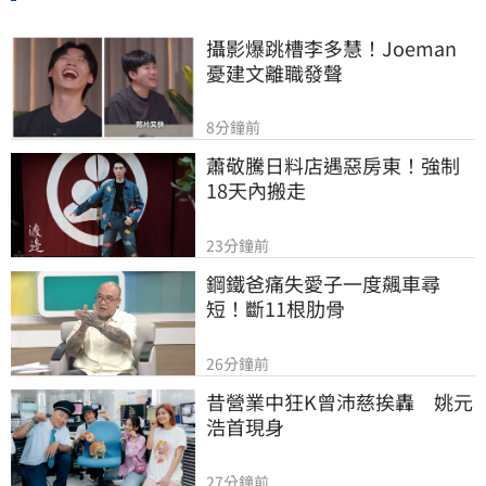
攝影爆跳槽李多慧！Joeman
憂建文離職發聲
8分鐘前
蕭敬騰日料店遇惡房東！強制
18天內搬走
23分鐘前
鋼鐵爸痛失愛子一度飆車尋
短！斷11根肋骨
26分鐘前
昔營業中狂K曾沛慈挨轟　姚元
浩首現身
27分鐘前