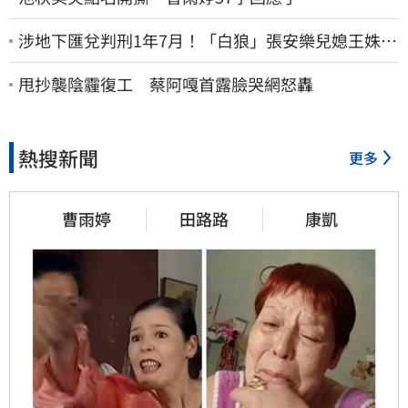
涉地下匯兌判刑1年7月！「白狼」張安樂兒媳王姝茵
北檢報到、今發監執行
甩抄襲陰霾復工 蔡阿嘎首露臉哭網怒轟
熱搜新聞
更多
曹雨婷
田路路
康凱