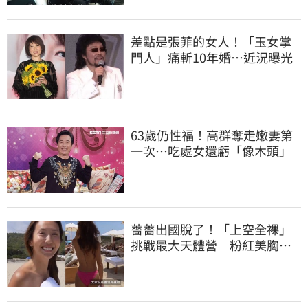
差點是張菲的女人！「玉女掌
門人」痛斬10年婚…近況曝光
63歲仍性福！高群奪走嫩妻第
一次…吃處女還虧「像木頭」
薔薔出國脫了！「上空全裸」
挑戰最大天體營 粉紅美胸被
路人狂讚