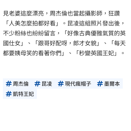
見老婆這麼漂亮，周杰倫也當起攝影師，狂讚
「人美怎麼拍都好看」。昆凌這組照片發出後，
不少粉絲也紛紛留言，「好像古典優雅氣質的英
國仕女」、「跟哥好配呀，郎才女貌」、「每天
都要姨母笑的看著你們」、「秒變英國王妃」。
周杰倫
昆凌
現代瘋帽子
墨爾本
凱特王妃