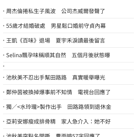
周杰倫捲私生子風波 公司杰威爾發聲了
55歲才結婚破處 男星鬆口婚前守貞內幕
王凱《百味》退場 夏宇禾淚讀最後留言
Selina飄孕味稱順其自然 五個月後狀態曝
池秋美不忍出手幫田路路 真實暖舉曝光
鄭仲茵被換掉爆事前不知情 電視台回應了
獨／<水玲瓏>製作出手 田路路領到退休金
亞莉安娜瘦成排骨精 家人急介入：她不好
池秋美突點名開撕 曹雨婷57字回應了