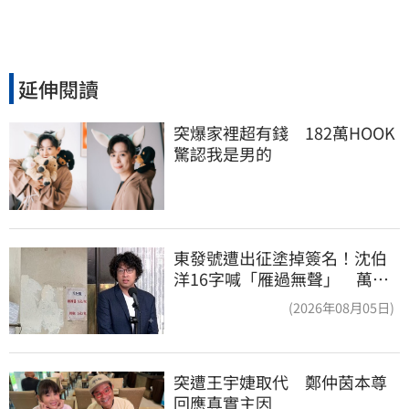
延伸閱讀
突爆家裡超有錢　182萬HOOK
驚認我是男的
東發號遭出征塗掉簽名！沈伯
洋16字喊「雁過無聲」 萬人
讚：這就是高度
(2026年08月05日)
突遭王宇婕取代　鄭仲茵本尊
回應真實主因