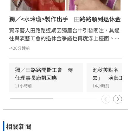
獨／<水玲瓏>製作出手　田路路領到退休金
資深藝人田路路近期因獨居台中引發關注，其過
往與演藝工會的退休金爭議也再度浮上檯面。田
路路控訴當年因不明原因被退出工會，導致請領
-420分鐘前
退休金受阻，所幸在製作人尚智協助下才順利領
回款項。
獨／田路路開撕工會　時
池秋美點名「會
任理事長康凱回應
去」　演藝工會
11小時前
14小時前
相關新聞