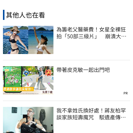
其他人也在看
為籌老父醫藥費！女星全裸狂
拍「50部三級片」 崩潰大
哭：沒靈魂了
帶著皮克敏一起出門吧
PR
我不拿姓氏換好處！蔣友柏罕
談家族短壽魔咒 駁遺產傳
聞：找到我捐一半