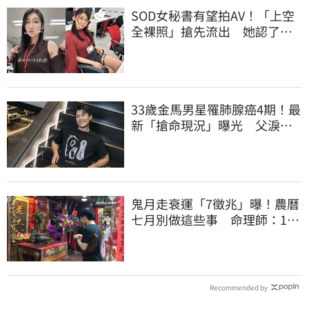
SOD女秘書有望拍AV！「上空
全裸照」搶先流出 她認了：
上班7個月沒男友
33歲金馬男星罹肺腺癌4期！最
新「搶命現況」曝光 父淚
崩：為何不是我
鬼月走衰運「7徵兆」曝！農曆
七月別做這些事 命理師：1變
化恐大難臨頭
Recommended by