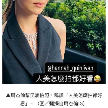
▲周杰倫幫昆凌拍照，稱讚「人美怎麼拍都好
看」。（圖／翻攝自周杰倫IG）