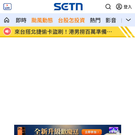
登入
即時
颱風動態
台股怎投資
熱門
影音
熱搜
北捷偷卡盜刷！港男撈百萬準備買
東發號遭出征！蔣萬
歡