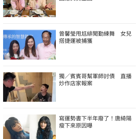
曾馨瑩甩尪緋聞勤練舞　女兒
搭捷運被捕獲
獨／賓賓哥幫軍師討債　直播
炒作店家報案
寫運勢書下半年廢了！唐綺陽
瘦下來原因曝