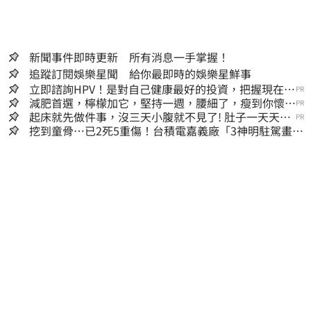
新聞事件即時更新 所有消息一手掌握！
追蹤訂閱娛樂星聞 給你最即時的娛樂星鮮事
立即諮詢HPV！是對自己健康最好的投資，把握現在不
PR
嫌晚！
減肥首選，檸檬加它，堅持一週，腰細了，瘦到你懷疑
PR
人生
起床就先做件事，沒三天小腹就不見了! 肚子一天天變
PR
小！
挖到童骨…已2死5重傷！台積電嘉義廠「3神明駐駕畫面
曝光」