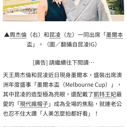
▲
周杰倫
（右）和
昆凌
（左）一同出席「
墨爾本
盃」。（圖／翻攝自昆凌IG）
[廣告] 請繼續往下閱讀…
天王周杰倫和昆凌近日現身墨爾本，盛裝出席澳
洲年度盛事「墨爾本盃（Melbourne Cup）」，
其中昆凌的造型極為亮眼，還配戴了
凱特王妃
最
愛的「
現代瘋帽子
」成為全場的焦點，就連老公
也忍不住大讚「人美怎麼拍都好看」！