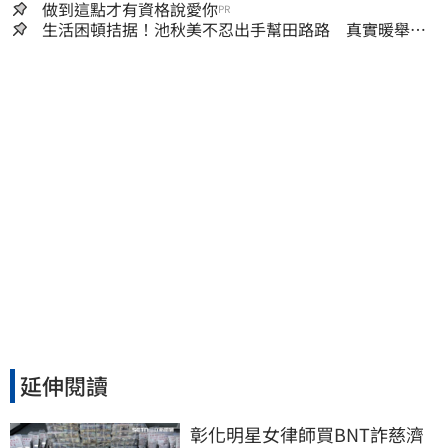
做到這點才有資格說愛你
PR
生活困頓拮据！池秋美不忍出手幫田路路 真實暖舉曝
光
延伸閱讀
彰化明星女律師買BNT詐慈濟 