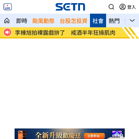
登入
即時
颱風動態
台股怎投資
社會
熱門
影音
肌肉
「白海豚」最快明發海警 卓榮泰發聲了
華邦電
建