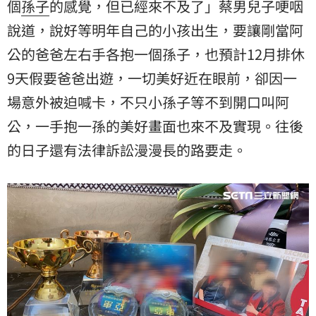
個
孫子
的感覺，但已經來不及了」蔡男兒子哽咽
說道，說好等明年自己的小孩出生，要讓剛當阿
公的爸爸左右手各抱一個孫子，也預計12月排休
9天假要爸爸出遊，一切美好近在眼前，卻因一
場意外被迫喊卡，不只小孫子等不到開口叫阿
公，一手抱一孫的美好畫面也來不及實現。往後
的日子還有法律訴訟漫漫長的路要走。