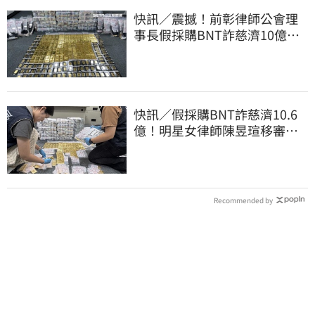
快訊／震撼！前彰律師公會理
事長假採購BNT詐慈濟10億、
洗錢囤232kg黃金
快訊／假採購BNT詐慈濟10.6
億！明星女律師陳昱瑄移審
法院裁定續押
Recommended by