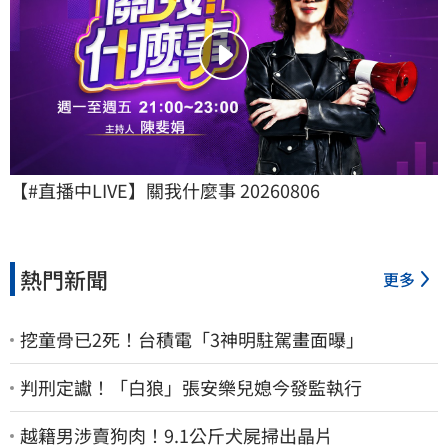
【#直播中LIVE】關我什麼事 20260806
熱門新聞
更多
挖童骨已2死！台積電「3神明駐駕畫面曝」
判刑定讞！「白狼」張安樂兒媳今發監執行
越籍男涉賣狗肉！9.1公斤犬屍掃出晶片