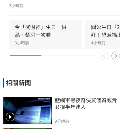
指出，關聖帝君誕辰當日誠心祭拜，有望獲得神
2小時前
明加持。其中屬馬、虎、狗的民眾財運最旺，生
肖馬事業順遂帶動正財；生肖虎投資精準累積資
產；生肖狗偏財運強，有望獲意外之財。專家強
今「武財神」生日　供
關公生日「2類
調，無論生肖為何，只要虔誠備妥供品祭祀，皆
品、禁忌一次看
拜！恐惹禍上身
能祈求聖帝祖庇佑，迎來事業順遂與財源廣進的
3小時前
4小時前
好運勢，建議民眾把握良機，為下半年佈局求
財。
相關新聞
藍網軍黑夜奇俠買個資威脅　
女撿半年逮人
9分鐘前