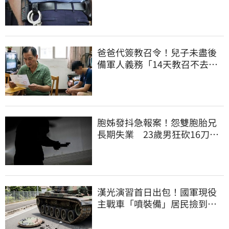
道結果出爐
爸爸代簽教召令！兒子未盡後
備軍人義務「14天教召不去」
換3個月刑期
胞姊發抖急報案！怨雙胞胎兄
長期失業 23歲男狂砍16刀奪
命
漢光演習首日出包！國軍現役
主戰車「噴裝備」居民撿到零
件…軍方說話了