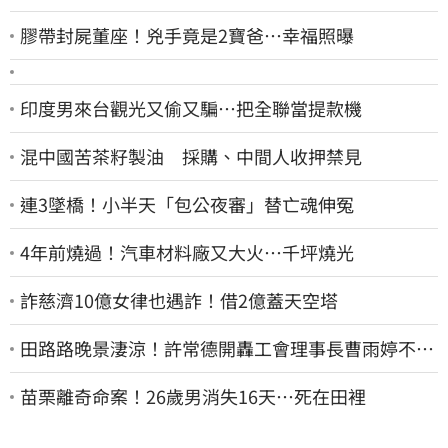
膠帶封屍董座！兇手竟是2寶爸…幸福照曝
印度男來台觀光又偷又騙…把全聯當提款機
混中國苦茶籽製油 採購、中間人收押禁見
連3墜橋！小半天「包公夜審」替亡魂伸冤
4年前燒過！汽車材料廠又大火…千坪燒光
詐慈濟10億女律也遇詐！借2億蓋天空塔
田路路晚景淒涼！許常德開轟工會理事長曹雨婷不忍
了：別只包紅包慰問
苗栗離奇命案！26歲男消失16天…死在田裡