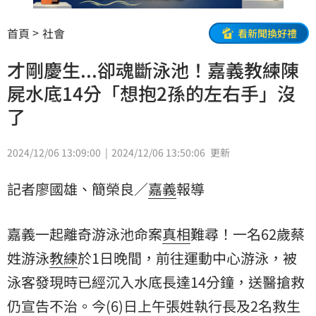
首頁
社會
看新聞換好禮
才剛慶生...卻魂斷泳池！嘉義教練陳
屍水底14分「想抱2孫的左右手」沒
了
2024/12/06 13:09:00
2024/12/06 13:50:06
更新
記者廖國雄、簡榮良／
嘉義
報導
嘉義一起離奇游泳池命案
真相
難尋！一名62歲蔡
姓游泳
教練
於1日晚間，前往運動中心游泳，被
泳客發現時已經沉入水底長達14分鐘，送醫搶救
仍宣告不治。今(6)日上午張姓執行長及2名
救生