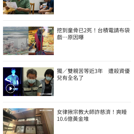
挖到童骨已2死！台積電請布袋
戲…原因曝
獨／雙親苦等近3年　遭殺資優
兒有全名了
女律揪宗教大師詐慈濟！爽睡
10.6億黃金堆