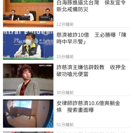
白海豚進逼北台灣　侯友宜令
新北戒備防災
12分鐘前
慈濟被詐10億　王必勝曝「陳
時中早示警」
25分鐘前
詐慈濟主嫌信辟穀教　收押全
破功嗑光便當
30分鐘前
女律師詐慈濟10.6億爽躺金
條　搜索畫面曝
51分鐘前