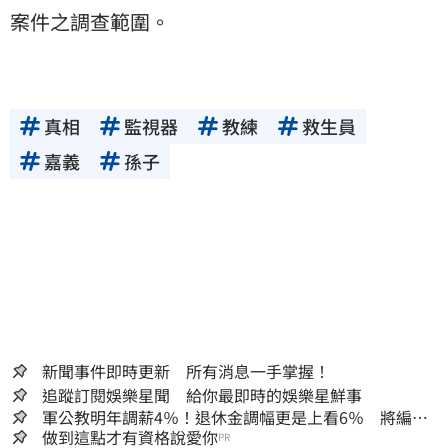
案件之調查範圍。
真相
監視器
教練
救生員
嘉義
孫子
新聞事件即時更新 所有消息一手掌握！
追蹤訂閱娛樂星聞 給你最即時的娛樂星鮮事
軍公教明年調薪4％！退休金調幅更是上看6％ 將編入
明年度總預算
做到這點才有資格說愛你
PR