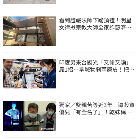
看到證嚴法師下跪頂禮！明星
女律揪宗教大師全家詐慈濟…
全家爽睡黃金堆
印度男來台觀光「又偷又騙」
靠1招…拿贓物剝兩層皮！把全
聯當提款機
獨家／雙親苦等近3年 遭殺資
優兒「有全名了」！乾妹稱賠
償恐毀她未來