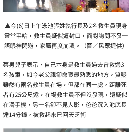
▲今(6)日上午泳池張姓執行長及2名救生員現身
靈堂弔唁，救生員疑似遭封口，面對詢問不發一
語眼神閃避，家屬再度崩潰。（圖／民眾提供）
蔡男兒子表示，自己本身是救生員過去曾救過3
名孩童，如今老父親卻命喪最熟悉的地方，質疑
雖然有兩名救生員在場，但都在同一處，距離死
者有25公尺遠，在場救生員不但沒發現，還疑似
在滑手機，另一名卻不見人影，爸爸沉入池底長
達14分鐘，被救起來已回天乏術