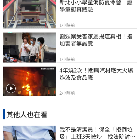
新北小小學童消防夏令營　讓
學童擬真體驗
1小時前
割頸案受害家屬揭這真相！指
加害者無誠意
1小時前
4年燒2次！關廟汽材廠大火爆
炸波及食品廠
2小時前
其他人也在看
我不是清潔員！保全「拒倒垃
圾」上班3天被炒 找法院討公