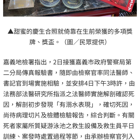
▲甜蜜的慶生合照就倚靠在生前榮獲的多項獎
牌、獎盃。（圖／民眾提供）
嘉義地檢署指出，2日接獲嘉義市政府警察局第
二分局傳真報驗書，隨即由檢察官率同法醫師、
書記官到場實施相驗，並安排4日下午3時許，由
法務部法醫研究所指派之法醫師實施解剖確認死
因，解剖初步發現「有溺水表現」，確切死因，
尚待病理切片及檢體檢驗報告，綜合判斷。有關
死者家屬所質疑游泳池之救生設備及救生員平日
訓練、案發時處置過程等節，由承辦檢察官列入