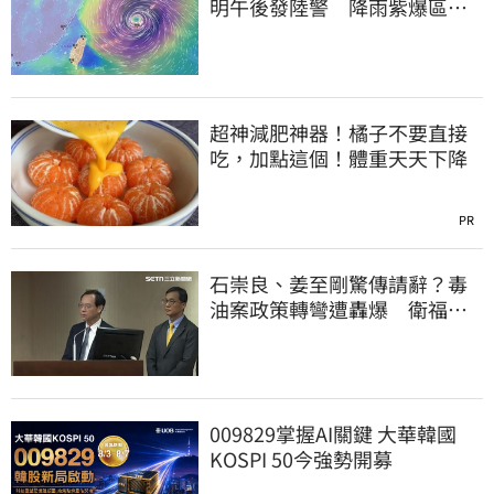
明午後發陸警 降雨紫爆區域
曝光
超神減肥神器！橘子不要直接
吃，加點這個！體重天天下降
PR
石崇良、姜至剛驚傳請辭？毒
油案政策轉彎遭轟爆 衛福部
回應了
009829掌握AI關鍵 大華韓國
KOSPI 50今強勢開募