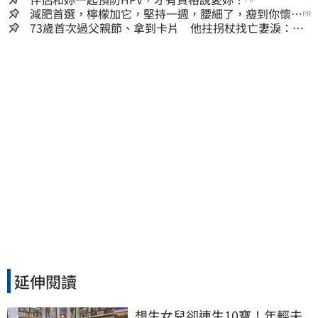
減肥首選，檸檬加它，堅持一週，腰細了，瘦到你懷疑
PR
人生
73歲首次過父親節、拿到卡片 他拄拐杖找亡妻淚：今
天好多人來幫我慶祝
延伸閱讀
想生女兒卻連生10寶！年輕夫