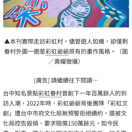
▲本刊實際走訪彩虹村，儘管遊人如織，卻僅剩
眷村外圍一圈是
彩虹爺爺
原有的畫作風格。（圖
／黃耀徵攝）
[廣告] 請繼續往下閱讀…
台中知名景點
彩虹眷村
曾創下一年百萬餘人的到
訪人潮，2022年時，彩虹爺爺背後團隊「彩虹文
創」遭台中市府文化局無預警拒絕續約，還被文
化局控告毀損、要求賠償150萬餘元，如今民