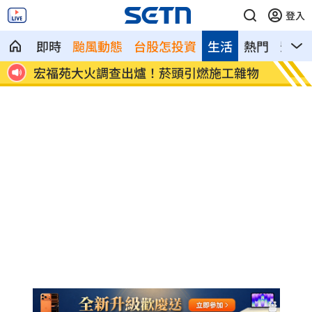
登入
即時
颱風動態
台股怎投資
生活
熱門
影音
8元！
宏福苑大火調查出爐！菸頭引燃施工雜物
定投1
位！