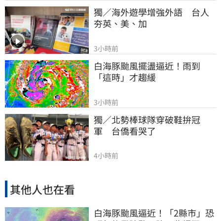
獨／海外遊學增強外語　台人
夯英、美、加
3小時前
白海豚颱風擺盪逼近！雨到
「這時」才趨緩
3小時前
獨／北勢棒球隊穿破鞋拚冠
軍　台僑看哭了
4小時前
其他人也在看
白海豚颱風逼近！「2縣市」恐