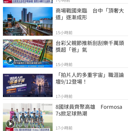
7小時前
商場戰國來臨　台中「頂奢大
道」逐漸成形
15小時前
台彩父親節推新刮刮樂千萬頭
獎超「爸」氣
15小時前
「拍片人的多重宇宙」職涯論
壇9/12登場！
17小時前
8國球員齊聚高雄　Formosa 
7s掀足球熱潮
17小時前