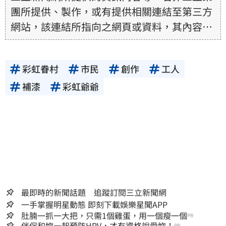
團所提供、製作，或有提供相關連結至第三方
網站，該連結所指向之網頁或資料，其內容均
為所連結網站提供，相關權利均為該網站、內
容提供者或合法權利人所有，三立集團不擔保
彩虹眷村
市民
創作
工人
其真實性、正確性、即時性、完整性或合法
性。三立新聞網所提供的資訊內容，若其著作
補漆
彩虹爺爺
權不屬於三立集團所有，使用者未取得內容提
供者（著作權人）許可之前，亦不得擅自轉
貼、重製、變更、散布，否則概由使用者自負
全責。
最即時的新聞話題 追蹤訂閱三立新聞網
一手掌握明星動態 即刻下載娛樂星聞APP
肚腩一抓一大把，只需1個雞蛋，用一個瘦一個
PR
伴侶和妳一起預防HPV，才有資格說愛妳！
PR