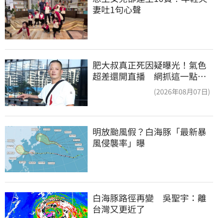
妻吐1句心聲
肥大叔真正死因疑曝光！氣色
超差還開直播 網抓這一點超
不合理
(2026年08月07日)
明放颱風假？白海豚「最新暴
風侵襲率」曝
白海豚路徑再變　吳聖宇：離
台灣又更近了