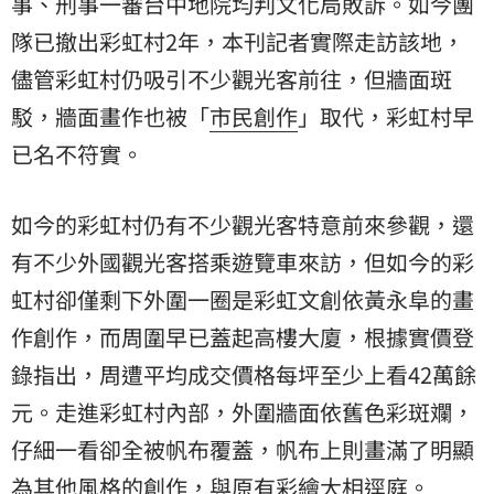
事、刑事一審台中地院均判文化局敗訴。如今團
隊已撤出彩虹村2年，本刊記者實際走訪該地，
儘管彩虹村仍吸引不少觀光客前往，但牆面斑
駁，牆面畫作也被「
市民
創作
」取代，彩虹村早
已名不符實。
如今的彩虹村仍有不少觀光客特意前來參觀，還
有不少外國觀光客搭乘遊覽車來訪，但如今的彩
虹村卻僅剩下外圍一圈是彩虹文創依黃永阜的畫
作創作，而周圍早已蓋起高樓大廈，根據實價登
錄指出，周遭平均成交價格每坪至少上看42萬餘
元。走進彩虹村內部，外圍牆面依舊色彩斑斕，
仔細一看卻全被帆布覆蓋，帆布上則畫滿了明顯
為其他風格的創作，與原有彩繪大相逕庭。