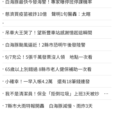
白海豚最快今發海警！專家曝停班停課機率
慈濟買疫苗被詐10億 聲明1句醫轟：太瞎
吊車大王哭了！望新豐車站感謝憶起這瞬間
白海豚颱風逼近！2縣市恐明午後發陸警
9/7充公！5張千萬發票沒人領 地點一次看
65歲以上別錯過 8縣市老人健保補助一次看
小確幸！一早入帳4.2萬 還有18筆錢連發
我不是清潔員！保全「拒倒垃圾」上班3天被炒 找
法院討公道結果出爐
7縣市大雨特報開轟 白海豚減慢、雨炸3天