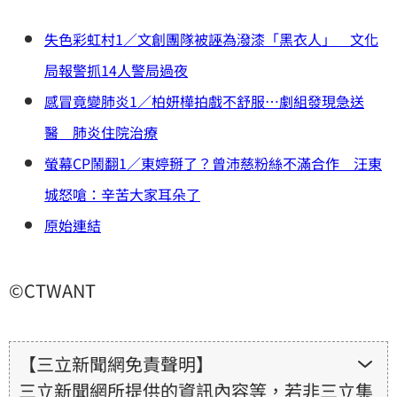
失色彩虹村1／文創團隊被誣為潑漆「黑衣人」 文化
局報警抓14人警局過夜
感冒竟變肺炎1／柏妍樺拍戲不舒服…劇組發現急送
醫 肺炎住院治療
螢幕CP鬧翻1／東婷掰了？曾沛慈粉絲不滿合作 汪東
城怒嗆：辛苦大家耳朵了
原始連結
©CTWANT
【三立新聞網免責聲明】
三立新聞網所提供的資訊內容等，若非三立集