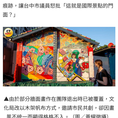
痕跡，讓台中市議員怒批「這就是國際景點的門
面？」
▲由於部分牆面畫作在團隊退出時已被覆蓋，文
化局改以木架帆布方式，邀請市民共創，卻因畫
風不統一而顯得格格不入。（圖／黃耀徵攝）