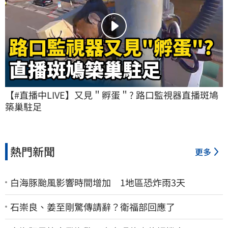
【#直播中LIVE】又見＂孵蛋＂? 路口監視器直播斑鳩
築巢駐足
熱門新聞
更多
白海豚颱風影響時間增加 1地區恐炸雨3天
石崇良、姜至剛驚傳請辭？衛福部回應了