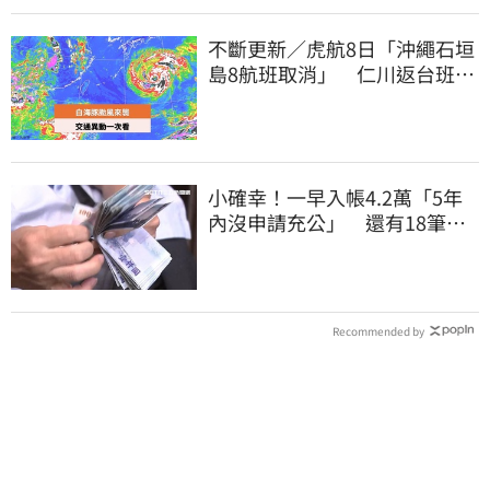
不斷更新／虎航8日「沖繩石垣
島8航班取消」 仁川返台班機
提前1天起飛
小確幸！一早入帳4.2萬「5年
內沒申請充公」 還有18筆錢
連發到8月底
Recommended by