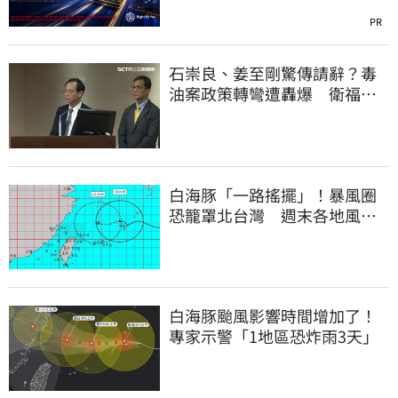
PR
石崇良、姜至剛驚傳請辭？毒
油案政策轉彎遭轟爆 衛福部
回應了
白海豚「一路搖擺」！暴風圈
恐籠罩北台灣 週末各地風雨
時程曝
白海豚颱風影響時間增加了！
專家示警「1地區恐炸雨3天」