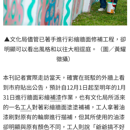
▲文化局儘管已著手進行彩繪牆面修補工程，卻
明顯可以看出風格和以往大相逕庭。（圖／黃耀
徵攝）
本刊記者實際走訪當天，確實在斑駁的外牆上看
到市府貼出公告，預計自12月1日起至明年的1月
31日進行牆面彩繪
補漆
作業，也有文化局所派來
的一名
工人
對著彩繪牆面塗塗補補，工人拿著油
漆刷對原有的輪廓進行描補，但其所使用的油漆
卻明顯與原有顏色不同，工人則說「爺爺搞不好