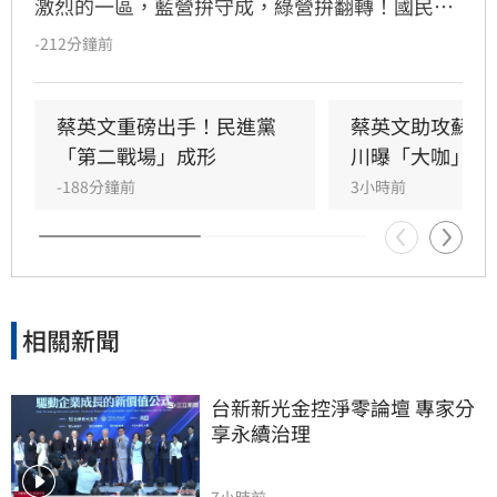
激烈的一區，藍營拚守成，綠營拚翻轉！國民黨
參選人李四川與民進黨參選人蘇巧慧民調更是呈
-212分鐘前
現五五波。選戰陷入膠著之際，蘇巧慧今（7）
日證實，當初曾拜託前總統蔡英文擔任競選總部
主委時，蔡英文一口就答應。完成兩屆總統任期
蔡英文重磅出手！民進黨
蔡英文助攻蘇巧
的蔡英文，除了挾帶超高人氣之外，新北更是她
「第二戰場」成形
川曝「大咖」應
的「政壇起家厝」，三度在此橫掃百萬票，有望
-188分鐘前
3小時前
成為蘇巧慧的最強支援。
相關新聞
台新新光金控淨零論壇 專家分
享永續治理