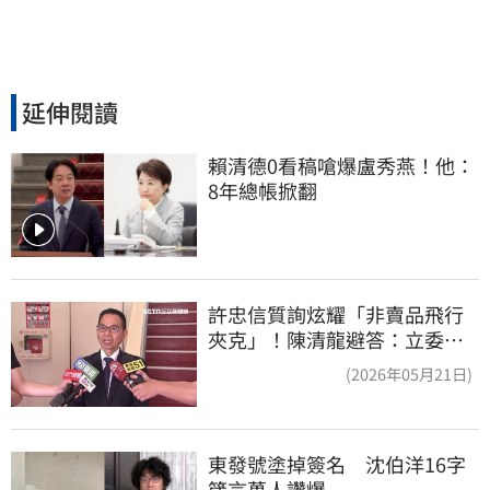
延伸閱讀
賴清德0看稿嗆爆盧秀燕！他：
8年總帳掀翻
許忠信質詢炫耀「非賣品飛行
夾克」！陳清龍避答：立委質
詢各有專業
(2026年05月21日)
東發號塗掉簽名　沈伯洋16字
箴言萬人讚爆