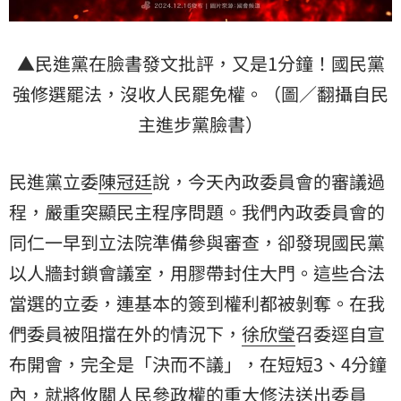
▲民進黨在臉書發文批評，又是1分鐘！國民黨
強修選罷法，沒收人民罷免權。（圖／翻攝自民
主進步黨臉書）
民進黨立委
陳冠廷
說，今天內政委員會的審議過
程，嚴重突顯民主程序問題。我們內政委員會的
同仁一早到立法院準備參與審查，卻發現國民黨
以人牆封鎖會議室，用膠帶封住大門。這些合法
當選的立委，連基本的簽到權利都被剝奪。在我
們委員被阻擋在外的情況下，
徐欣瑩
召委逕自宣
布開會，完全是「決而不議」，在短短3、4分鐘
內，就將攸關人民參政權的重大修法送出委員