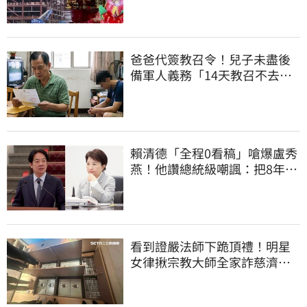
爸爸代簽教召令！兒子未盡後
備軍人義務「14天教召不去」
換3個月刑期
賴清德「全程0看稿」嗆爆盧秀
燕！他讚總統級嘲諷：把8年總
帳一次掀翻
看到證嚴法師下跪頂禮！明星
女律揪宗教大師全家詐慈濟…
全家爽睡黃金堆