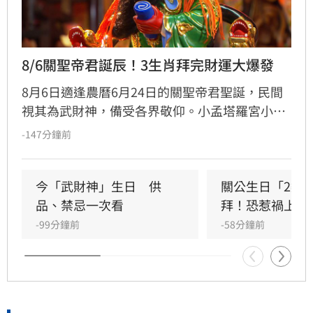
8/6關聖帝君誕辰！3生肖拜完財運大爆發
8月6日適逢農曆6月24日的關聖帝君聖誕，民間
視其為武財神，備受各界敬仰。小孟塔羅宮小立
指出，關聖帝君誕辰當日誠心祭拜，有望獲得神
-147分鐘前
明加持。其中屬馬、虎、狗的民眾財運最旺，生
肖馬事業順遂帶動正財；生肖虎投資精準累積資
產；生肖狗偏財運強，有望獲意外之財。專家強
今「武財神」生日　供
關公生日「2類
調，無論生肖為何，只要虔誠備妥供品祭祀，皆
品、禁忌一次看
拜！恐惹禍上身
能祈求聖帝祖庇佑，迎來事業順遂與財源廣進的
-99分鐘前
-58分鐘前
好運勢，建議民眾把握良機，為下半年佈局求
財。