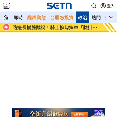
登入
即時
颱風動態
台股怎投資
政治
熱門
影音
新說
路邊長樹藤釀禍！騎士慘勾摔車「臉掛
台中社
彩」
句