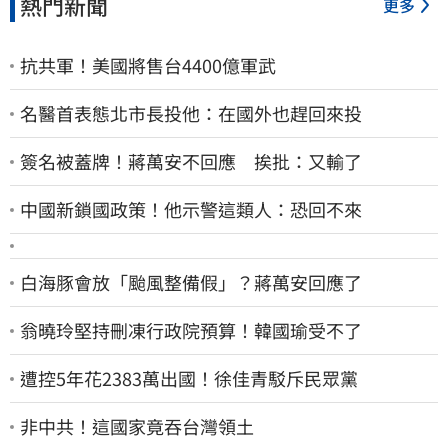
熱門新聞
更多
抗共軍！美國將售台4400億軍武
名醫首表態北市長投他：在國外也趕回來投
簽名被蓋牌！蔣萬安不回應 挨批：又輸了
中國新鎖國政策！他示警這類人：恐回不來
白海豚會放「颱風整備假」？蔣萬安回應了
翁曉玲堅持刪凍行政院預算！韓國瑜受不了
遭控5年花2383萬出國！徐佳青駁斥民眾黨
非中共！這國家竟吞台灣領土