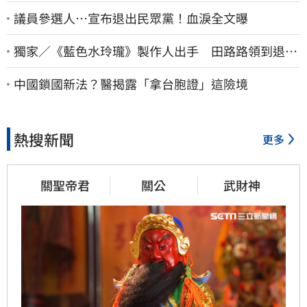
議員參選人…宣布退出民眾黨！血淚全文曝
獨家／《藍色水玲瓏》製作人出手 田路路領到退休
金！隱忍6年吐內幕
中國鎖國新法？醫揭露「拿台胞證」這險境
熱搜新聞
更多
關聖帝君
關公
武財神