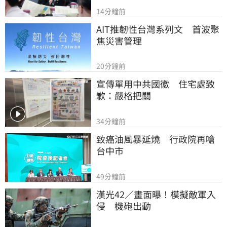
14分鐘前
AIT推韌性台灣系列文　首波聚
焦災害管理
20分鐘前
宣傳單用中共國徽　住宅處致
歉：嚴格把關
34分鐘前
致癌油風暴延燒　行政院再嗆
台中市
49分鐘前
漢光42／畫面曝！模擬敵軍入
侵　機砲出動