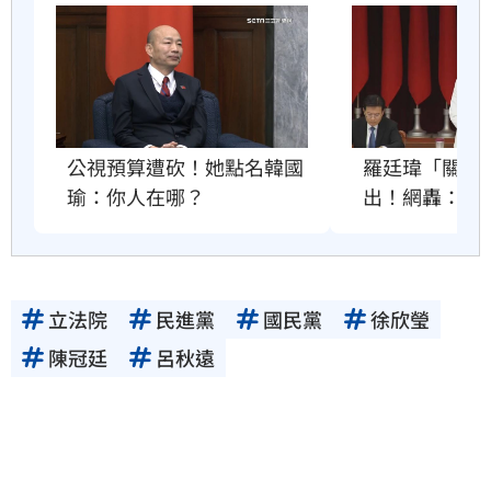
公視預算遭砍！她點名韓國
羅廷瑋「關麥
瑜：你人在哪？
出！網轟：沒
立法院
民進黨
國民黨
徐欣瑩
陳冠廷
呂秋遠