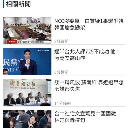
相關新聞
NCC沒委員！白質疑1事爆爭執
韓國瑜急勸架
2分鐘前
過半台北人評725不成功 他：
蔣萬安高山症
6分鐘前
談中聯風波 蘇南維:靠近選舉怎
麼講都失焦
14分鐘前
台中社宅文宣驚見中國國徽　
林楚茵轟這句