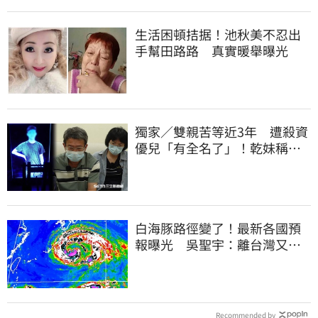
生活困頓拮据！池秋美不忍出
手幫田路路 真實暖舉曝光
獨家／雙親苦等近3年 遭殺資
優兒「有全名了」！乾妹稱賠
償恐毀她未來
白海豚路徑變了！最新各國預
報曝光 吳聖宇：離台灣又更
近一點
Recommended by