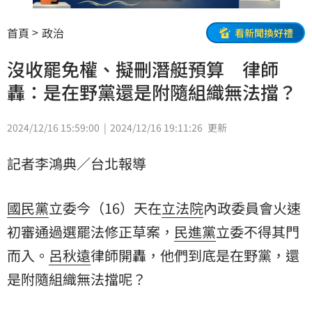
首頁
政治
看新聞換好禮
沒收罷免權、擬刪潛艇預算 律師
轟：是在野黨還是附隨組織無法擋？
2024/12/16 15:59:00
2024/12/16 19:11:26
更新
記者李鴻典／台北報導
國民黨
立委今（16）天在
立法院
內政委員會火速
初審通過選罷法修正草案，
民進黨
立委不得其門
而入。
呂秋遠
律師開轟，他們到底是在野黨，還
是附隨組織無法擋呢？