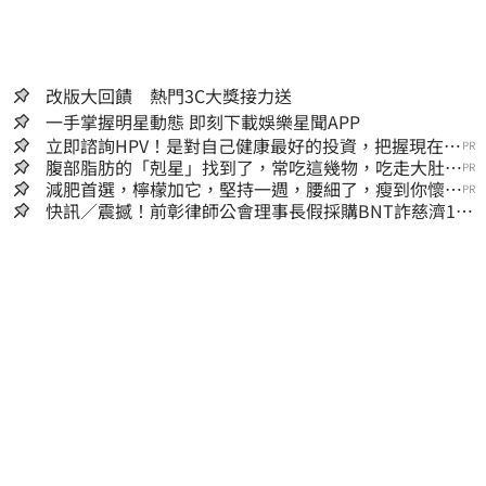
改版大回饋 熱門3C大獎接力送
一手掌握明星動態 即刻下載娛樂星聞APP
立即諮詢HPV！是對自己健康最好的投資，把握現在不
PR
嫌晚！
腹部脂肪的「剋星」找到了，常吃這幾物，吃走大肚
PR
囊，瘦出小蠻腰
減肥首選，檸檬加它，堅持一週，腰細了，瘦到你懷疑
PR
人生
快訊／震撼！前彰律師公會理事長假採購BNT詐慈濟10
億、洗錢囤232kg黃金