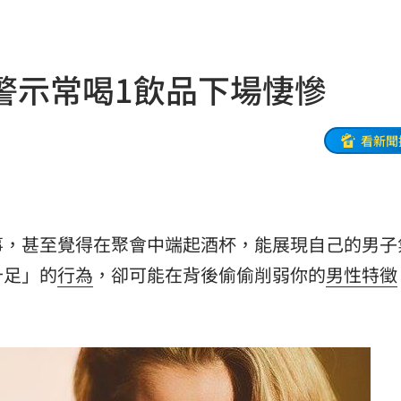
火球
18:57
嗨翻
18:53
警示常喝1飲品下場悽慘
海警
18:52
准辭
18:52
看新聞
爐
18:45
解
18:45
事，甚至覺得在聚會中端起酒杯，能展現自己的男子
捲走
18:39
十足」的
行為
，卻可能在背後偷偷削弱你的
男性
特徵
懂
18:39
噸
18:34
33