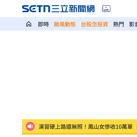
即時
颱風動態
台股怎投資
熱門
影
外野僅是短暫快樂 餅總曝張皓崴終極
想靠正二翻本？ 達人教戰槓反ETF心法
男同事追求不成跟騷偷拍 女師控校方
靠2根鐵軌橫掃AI鏈 川湖財報衝上萬金
一軍不是來跑龍套 餅總對新人不手下
演習硬上路還無照！鳳山女慘收10萬單