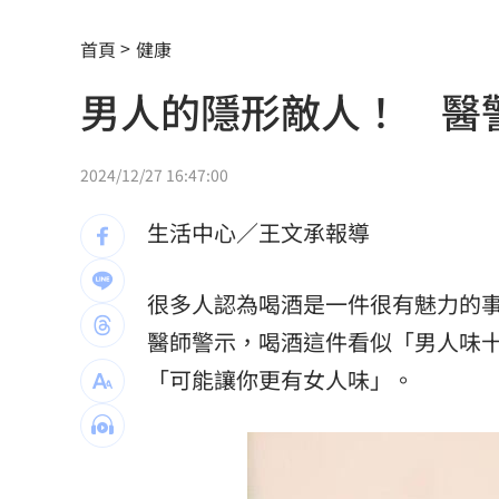
孫易磊登板2局2K無失分！ 飆156公里
首頁
健康
直擊／NEWBEAT高雄首秀 震胸舞全場
男人的隱形敵人！ 醫
颱風紫暴雨今晚開炸 估「這時」解除
傅家接班人幕僚酒駕遭移送！公所火速
2024/12/27 16:47:00
獅子座新月伴日蝕！12星座一週運勢出
生活中心／王文承報導
桃猿二軍單場僅3投 副領隊曝下週可緩
很多人認為喝酒是一件很有魅力的
颱風硬闖海邊！巨浪來1家4剩3 男童被
醫師警示，喝酒這件看似「男人味
大盤收紅、正二反跌？ 拆解槓反ETF秒
「可能讓你更有女人味」。
白海豚逼近強降雨 石門單日狂洩508萬
專家喊台股「下週噴千點」關鍵訊號
18: