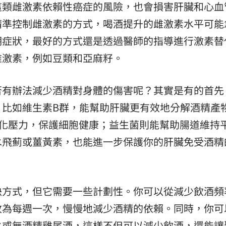
這類雌激素依賴性癌症的風險，也會損害肝臟和心血
精準控制雌激素的方式，喝酒提升的雌激素水平可能
期症狀，最好的方式還是透過醫師的指導進行激素替
雌激素，例如豆類和亞麻籽。
否有辦法減少酒精對身體的傷害呢？其實是有的首先
，比如維生素B群，能幫助肝臟更有效地分解酒精產
氧化壓力，保護細胞健康；益生菌則能幫助腸道維持
水飛薊或薑黃素，也能進一步保護你的肝臟免受酒精
決方式，但它需要一些計劃性。你可以從減少飲酒頻
改為每週一次，慢慢地減少酒精的依賴。同時，你可
水或無酒精雞尾酒，這樣不但可以減少飲酒，還能讓