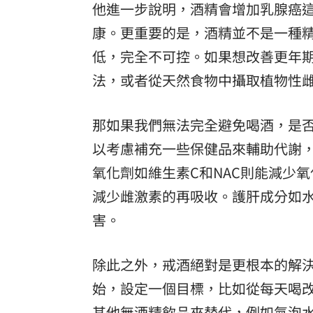
他進一步說明，酒精會增加乳腺癌
康。更重要的是，酒精並不是一種
低，完全不可控。如果想改善更年
法，或者從天然食物中攝取植物性
那如果我們無法完全避免喝酒，是
以考慮補充一些保健品來輔助代謝
氧化劑如維生素C和NAC則能減少
減少雌激素的再吸收。護肝成分如
害。
除此之外，戒酒絕對是更根本的解
始，設定一個目標，比如從每天喝
其他無酒精飲品來替代，例如氣泡