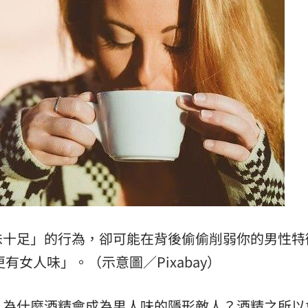
很好
18:22
歲
18:22
8倍
18:16
次看
18:14
」氣
味十足」的行為，卻可能在背後偷偷削弱你的男性特
12:00
有女人味」。（示意圖／Pixabay）
成形
12:00
場！
10:30
，為什麼酒精會成為男人味的隱形敵人？酒精之所以