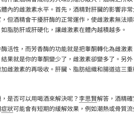
高體內的雌激素水平。首先，酒精對肝臟的影響非常
熱潮
10:00
官，但酒精會干擾肝酶的正常運作，使雌激素無法順
15
，如脂肪肝或肝硬化，讓雌激素在體內越積越多。
香酶活性，而芳香酶的功能就是把睾酮轉化為雌激素
，結果就是你的睾酮變少了，雌激素卻變多了。另外
增加雌激素的再吸收。肝臟、脂肪組織和腸道這三重
。
題，是否可以用喝酒來解決呢？
李思賢
解答，酒精確
期
症狀
可能會有短期的緩解效果，例如潮熱或骨質流