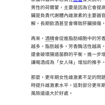
男性的荷爾蒙，主要是因為它會提
8國球員齊聚高雄 Formosa 7s掀足球
臟是負責代謝體內雌激素的主要器
理想混蛋號召粉絲跨海追星吃美食！
18:
解，長期飲酒甚至會導致肝臟損傷
再來，
酒精
會促進脂肪細胞中的芳
越多，脂肪越多，芳香酶活性越高
還會破壞腸道菌群的平衡，進一步
讓喝酒成為「女人味」增加的推手
那麼，更年期女性雌激素不足的問
時提升雌激素水平，這對部分更年
風險遠遠大於好處。