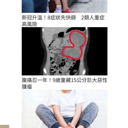
新冠升溫！8症狀先快篩　2類人重症
高風險
腹痛忍一年！9歲童藏15公分巨大惡性
腫瘤