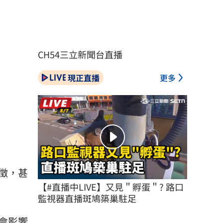
CH54三立新聞台直播
現正直播
更多
徵，甚
【#直播中LIVE】又見＂孵蛋＂? 路口
監視器直播斑鳩築巢駐足
會影響