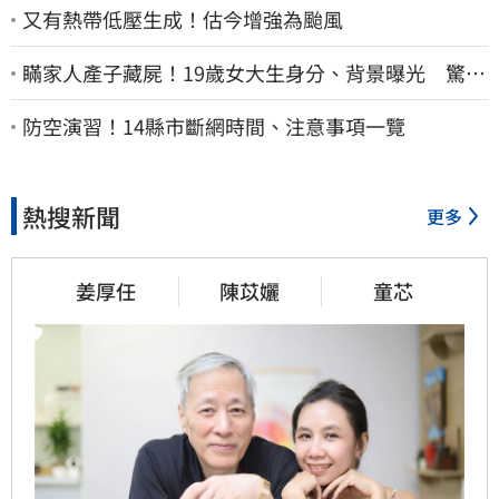
又有熱帶低壓生成！估今增強為颱風
瞞家人產子藏屍！19歲女大生身分、背景曝光 驚見
「產檢紀錄全空白」
防空演習！14縣市斷網時間、注意事項一覽
熱搜新聞
更多
姜厚任
陳苡孋
童芯