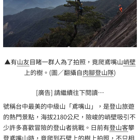
▲有
山友
目睹一群人為了拍照，竟爬鳶嘴山
峭壁
上的樹。(圖／翻攝自
肉腳登山隊
)
[廣告] 請繼續往下閱讀…
號稱台中最美的中級山「鳶嘴山」，是登山旅遊
的熱門景點，海拔2180公尺，險峻的峭壁吸引不
少許多喜歡冒險的登山者挑戰。日前有
登山客
攀
登鳶嘴山時，竟爬到石壁上的樹上拍照，不只相