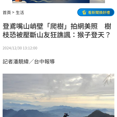
首頁
生活
看新聞換好禮
登鳶嘴山峭壁「爬樹」拍網美照 樹
枝恐被壓斷山友狂譙諷：猴子登天？
2024/12/30 13:12:00
記者潘靚緯／台中報導