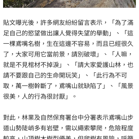
貼文曝光後，許多網友紛紛留言表示，「為了滿
足自己的慾望做出讓人覺得失望的舉動」、「這
一棵鳶嘴名樹，生在這邊不容易，而且已經很久
了，大家可用它當前景，請別破壞」、「人嘛，
就是不見棺材不掉淚」、「請大家愛護山林，也
請不要跟自己的生命開玩笑」、「此行為不可
取，萬一樹幹斷了，鳶嘴山就缺陷了」、「風景
很美，人的行為很討厭」。
對此，林業及自然保育署台中分署表示鳶嘴山步
道山勢陡峭多有岩壁，需以繩索攀爬，危險程度
較高，山頂樹木樹型優美，但爬樹有風險，呼籲