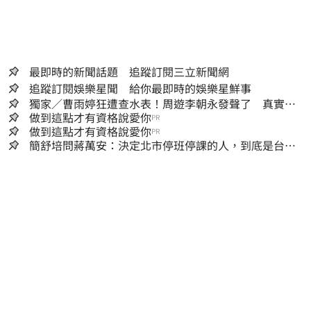
最即時的新聞話題 追蹤訂閱三立新聞網
追蹤訂閱娛樂星聞 給你最即時的娛樂星鮮事
獨家／曹雨婷狂遭查水表！周遊李朝永發聲了 真實看
法曝光
做到這點才有資格說愛你
PR
做到這點才有資格說愛你
PR
簡舒培問蔣萬安：決定北市停班停課的人，到底是台北
市長，還是氣象署？