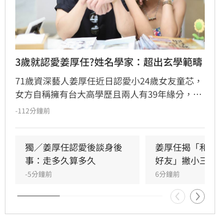
3歲就認愛姜厚任?姓名學家：超出玄學範疇
71歲資深藝人姜厚任近日認愛小24歲女友童芯，
女方自稱擁有台大高學歷且兩人有39年緣分，引
發熱議。隨後女方過往背景遭網友起底，包括多
-112分鐘前
重姓名及婚史遭質疑，網友紛紛提醒姜厚任防
騙。姓名學家吳睿穎指出，女方成年後兩度改姓
恐有違反姓名條例疑慮，且其自稱三歲即認定對
獨／姜厚任認愛後談身後
姜厚任揭「和女
方為老公的說法邏輯矛盾。吳睿穎直言，這段戀
事：走多久算多久
好友」撇小三傳
情的人設背景過於離奇，已完全超出玄學範疇，
-5分鐘前
6分鐘前
引發各界對女方真實動機的廣泛討論，這段戀情
也因此成為近期演藝圈備受矚目的焦點話題。