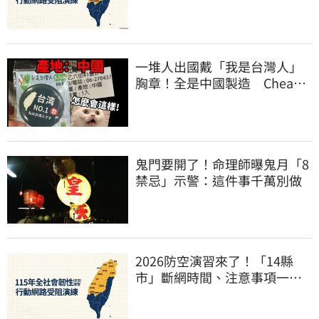
看
一堆人出國戴「我是台灣人」
胸章！全是中國製造 Cheap
酸：精神分裂
鬼門要開了！命理師曝鬼月「8
禁忌」示警：這件事千萬別做
2026防空演習來了！「14縣
市」斷網時間、注意事項一次
看