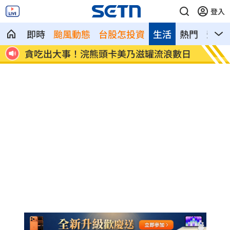
登入
即時
颱風動態
台股怎投資
生活
熱門
影音
遭毒手
貪吃出大事！浣熊頭卡美乃滋罐流浪數日
處置股