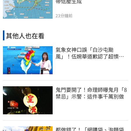
帶低壓生成
23分鐘前
其他人也在看
氣象女神口誤「白沙屯颱
風」！伍婉華道歉認了超懊
惱 全網打氣：更親切
鬼門要開了！命理師曝鬼月「8
禁忌」示警：這件事千萬別做
都做錯了！「網購袋、泡麵袋