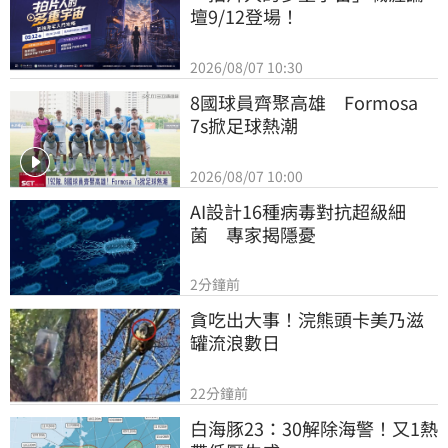
壇9/12登場！
2026/08/07 10:30
8國球員齊聚高雄　Formosa 
7s掀足球熱潮
2026/08/07 10:00
AI設計16種病毒對抗超級細
菌　專家揭隱憂
2分鐘前
貪吃出大事！浣熊頭卡美乃滋
罐流浪數日
22分鐘前
白海豚23：30解除海警！又1熱