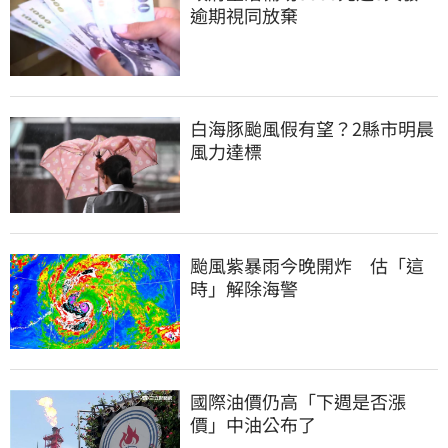
逾期視同放棄
白海豚颱風假有望？2縣市明晨
風力達標
颱風紫暴雨今晚開炸　估「這
時」解除海警
國際油價仍高「下週是否漲
價」中油公布了