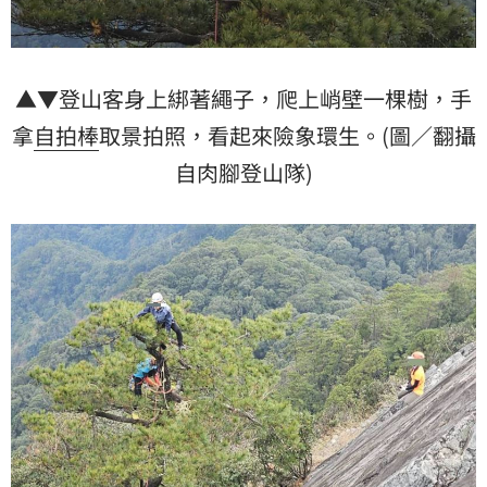
▲▼登山客身上綁著繩子，爬上峭壁一棵樹，手
拿
自拍棒
取景拍照，看起來險象環生。(圖／翻攝
自肉腳登山隊)