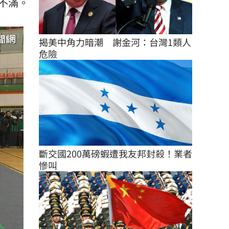
不滿。
揭美中角力暗潮　謝金河：台灣1類人
危險
斷交國200萬磅蝦遭我友邦封殺！業者
慘叫