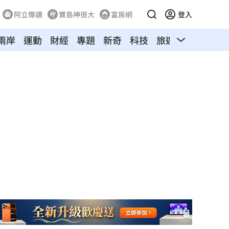
阿立導讀
寶島神很大
富房網
登入
兩岸
運動
財經
專題
新奇
科技
旅遊
汽車
寵物