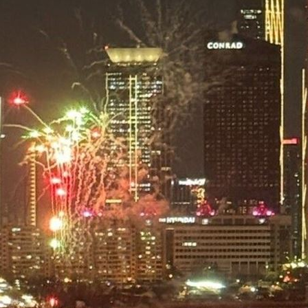
外
17:36
路
17:36
機會
17:35
夫妻
17:34
成形
12:00
」氣
12:00
場！
10:30