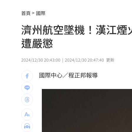
葉總讚各隊洋將 聞阿部雄大被註銷好
首頁
國際
粉專謾罵林襄假女、89妹 新北男罰9千
濟州航空墜機！漢江煙
淡水現「龍捲風」眾人嚇壞！氣象署揭
遭嚴懲
影帝親密照遭外流 與男密友臉貼臉又
美法院裁定白宮宴會廳停工 川普誓言
2024/12/30 20:43:00
2024/12/30 20:47:40
更新
NCC空窗 政院擬授權單位決行藍牙等
國際中心／程正邦報導
外資砍國巨目標價還喊買！後市3指標曝
OpenAI新模型恐具資安能力 收緊研發
再點慈濟內部信疑點！學者：高層嚴重
美伊戰火沙土巴3國簽防禦協定 盤算曝