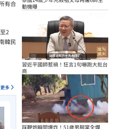
所有合
動機曝
至2
南韓民
習近平國師惹禍！狂言1句嚇跑大批台
商
更多
踩鞭炮瞬間爆炸！51歲男腳掌全爛　