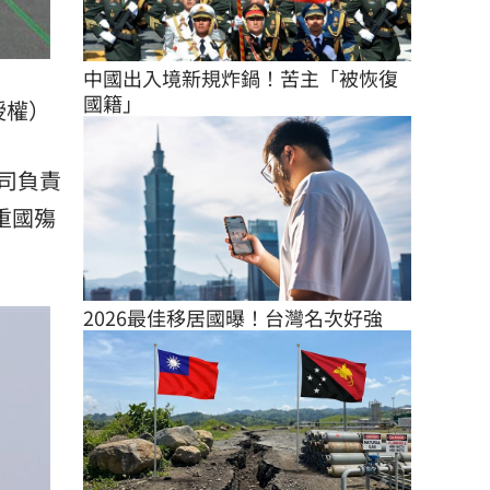
中國出入境新規炸鍋！苦主「被恢復
國籍」
授權）
司負責
重國殤
2026最佳移居國曝！台灣名次好強