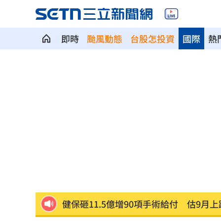
即時
颱風動態
台股怎投資
國際
熱
補充兵12天也不服！男連2次放鳥代價慘
2度要求修投手丘 魔力藍曝與布雷克有
不斷更新／8、9日國籍航空船班異動一
澎湖8童小孩顧小孩 父母拿完補助棄養落
不願承認民調創新低！幕僚爆川普沉迷
健保砸11.5億增90項手術給付 估9月上