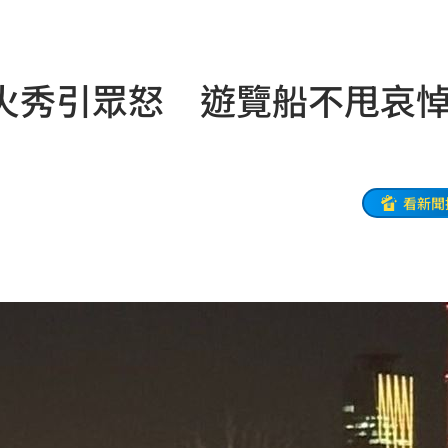
吃驚
18:07
元
18:02
火秀引眾怒 遊覽船不甩哀
真相
18:00
索吻
17:56
上訴
17:55
看新聞
業務
17:49
17:46
管控
17:46
失職
17:45
17:41