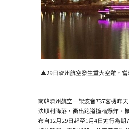
8國球員齊聚高雄 Formosa 7s掀足球
理想混蛋號召粉絲跨海追星吃美食！
18:
▲29日濟州航空發生重大空難，
南韓
濟州航空一架波音737客機昨
法順利降落，衝出跑道撞牆爆炸。機上
布自12月29日起至1月4日進行為