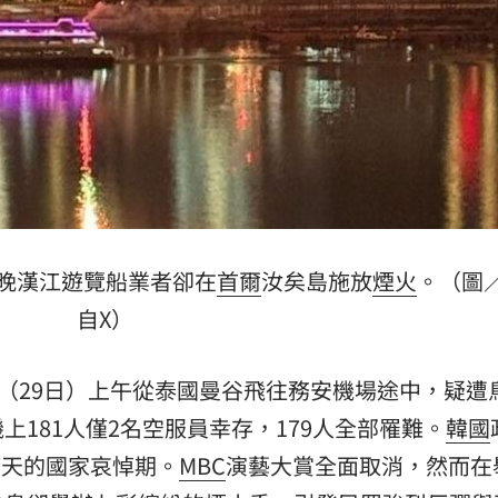
熱潮
10:00
15
當晚漢江遊覽船業者卻在
首爾
汝矣島施放
煙火
。（圖
自X）
天（29日）上午從泰國曼谷飛往務安機場途中，疑遭
181人僅2名空服員幸存，179人全部罹難。
韓國
期7天的國家哀悼期。
MBC
演藝大賞全面取消，然而在