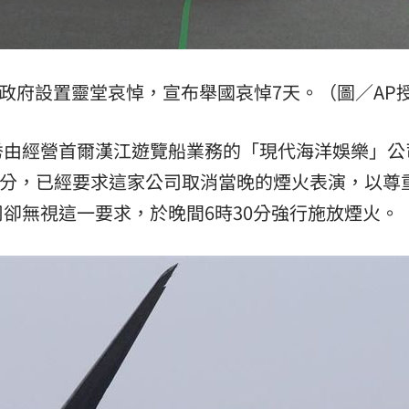
韓政府設置靈堂哀悼，宣布舉國哀悼7天。（圖／AP
秀由經營首爾漢江遊覽船業務的「現代海洋娛樂」公
40分，已經要求這家公司取消當晚的煙火表演，以尊
卻無視這一要求，於晚間6時30分強行施放煙火。