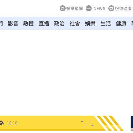
娛樂星聞
iNEWS
祝你健康
門
影音
熱搜
直播
政治
社會
娛樂
生活
健康
8倍
18:16
關
18:14
次看
18:14
跑
18:12
這事
18:11
路
18:10