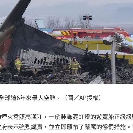
全球這6年來最大空難。（圖／AP授權）
的煙火秀照亮漢江，一艄裝飾霓虹燈的遊覽船正緩緩
政府表示強烈譴責，並立即頒布了嚴厲的懲罰措施。