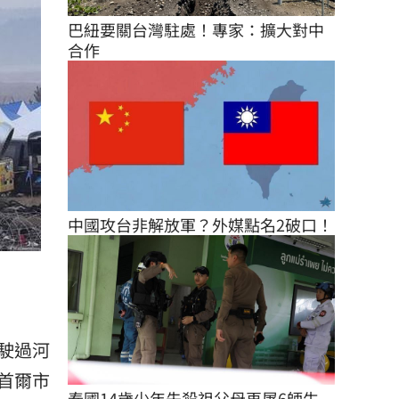
巴紐要關台灣駐處！專家：擴大對中
合作
中國攻台非解放軍？外媒點名2破口！
駛過河
首爾市
泰國14歲少年先殺祖父母再屠6師生 