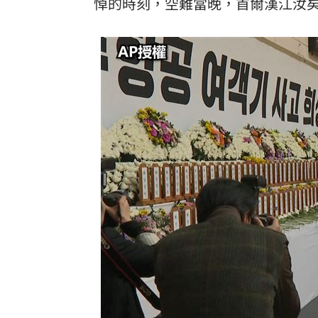
悼的時刻，空難當晚，首爾漢江汝