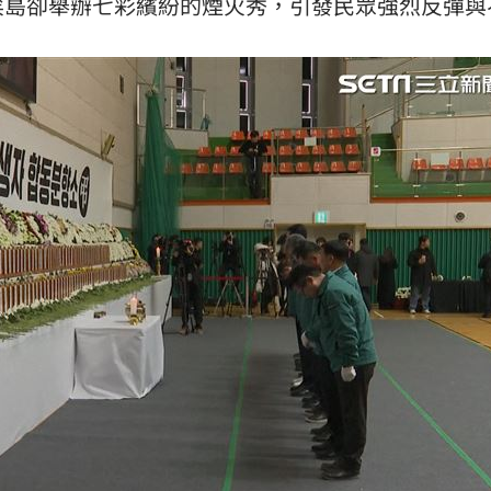
矣島卻舉辦七彩繽紛的煙火秀，引發民眾強烈反彈與