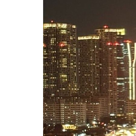
NBA灰熊前鋒克拉克死因出爐：毒品意
健保砸68.8億元！「這福利」最快9月上
四國賽看見各路好手 張趙紘把握一軍
繼《角頭》新作 49歲黃騰浩搭魏蔓演
台灣彩券開獎直播中
20:31
LIVE三立+24小時直播
15:27
三立iNEWS新聞台線上直播
18:00
商場戰國來臨 台中「頂奢大道」逐漸
台彩父親節推新刮刮樂千萬頭獎超「爸
「拍片人的多重宇宙」職涯論壇9/12登