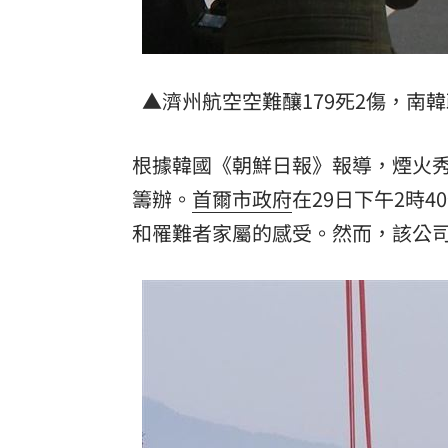
▲濟州航空空難釀179死2傷，南
根據韓國《朝鮮日報》報導，煙火
籌辦。
首爾市政府
在29日下午2時
和罹難者家屬的感受。然而，該公司