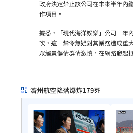
政府決定禁止該公司在未來半年內
作項目。
據悉，「現代海洋娛樂」公司一年內
次，這一禁令無疑對其業務造成重
眾觸景傷情群情激憤，在網路發起
濟州航空降落爆炸179死