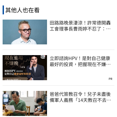
其他人也在看
田路路晚景淒涼！許常德開轟
工會理事長曹雨婷不忍了：別
只包紅包慰問
立即諮詢HPV！是對自己健康
最好的投資，把握現在不嫌
晚！
PR
爸爸代簽教召令！兒子未盡後
備軍人義務「14天教召不去」
換3個月刑期