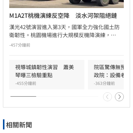
M1A2T桃機演練反空降　淡水河架阻絕鏈
漢光42號演習進入第3天，國軍全力強化國土防
衛韌性。桃園機場進行大規模反機降演練，
M1A2T戰車與八輪甲車進駐守護國門。同時，陸
-457分鐘前
軍53工兵團在淡水河道架設多重阻絕鏈，並於淡
江大橋部署防禦工事，嚴防敵軍經水路逼近政經
中樞。
視導城鎮韌性演習　蕭美
院區驚傳無預警
琴曝三檢驗重點
政院：設備老舊
-455分鐘前
-363分鐘前
相關新聞