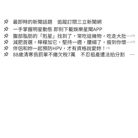
最即時的新聞話題 追蹤訂閱三立新聞網
一手掌握明星動態 即刻下載娛樂星聞APP
腹部脂肪的「剋星」找到了，常吃這幾物，吃走大肚
PR
囊，瘦出小蠻腰
減肥首選，檸檬加它，堅持一週，腰細了，瘦到你懷疑
PR
人生
伴侶和妳一起預防HPV，才有資格說愛妳！
PR
88歲清寒翁罰單不繳欠稅7萬 不忍祖產遭法拍分割 家
族按月代繳償債