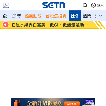
登入
即時
颱風動態
台股怎投資
社會
熱門
影音
扯這
它是水果界白富美 低GI、低熱量還助排
28歲
便
晶