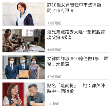
詐10億女律曾任中市法律顧
問？市府澄清
33分鐘前
混兄弟跑路去大陸…想擺脫發
現父擁9房產
44分鐘前
女律師詐慈濟10億仍做1事　眾
驚：水很深
47分鐘前
點名「這兩柯」　她：都欠陳
時中一個道歉
1小時前