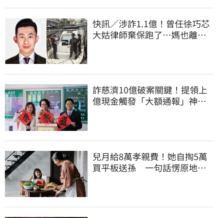
快訊／涉詐1.1億！曾任徐巧芯
大姑律師棄保跑了…媽也離
境 桃檢發通緝
詐慈濟10億破案關鍵！提領上
億現金觸發「大額通報」神鬼
律師遭擊落內幕
兒月給8萬孝親費！她自掏5萬
買平板送孫 一句話愣原地
「傷心不已」