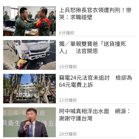
上兵怒揪長官衣領遭判刑！慘
哭：求職碰壁
6分鐘前
獨／單親雙寶爸「送貨撞死
人」　法官開恩
18分鐘前
竊電24元法官未追討　檢卻為
64元電費上訴
22分鐘前
阿中喊真相浮出水面　網淚：
謝謝守護台灣
28分鐘前