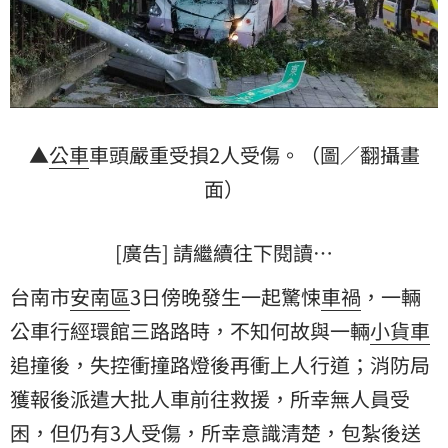
▲
公車
車頭嚴重受損2人受傷。（圖／翻攝畫
面）
[廣告] 請繼續往下閱讀…
台南市
安南區
3日傍晚發生一起驚悚
車禍
，一輛
公車行經環館三路路時，不知何故與一輛
小貨車
追撞後，失控衝撞路燈後再衝上人行道；消防局
獲報後派遣大批人車前往救援，所幸無人員受
困，但仍有3人受傷，所幸意識清楚，包紮後送