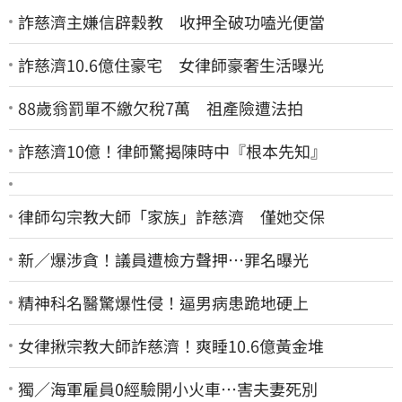
詐慈濟主嫌信辟穀教 收押全破功嗑光便當
詐慈濟10.6億住豪宅 女律師豪奢生活曝光
88歲翁罰單不繳欠稅7萬 祖產險遭法拍
詐慈濟10億！律師驚揭陳時中『根本先知』
律師勾宗教大師「家族」詐慈濟 僅她交保
新／爆涉貪！議員遭檢方聲押…罪名曝光
精神科名醫驚爆性侵！逼男病患跪地硬上
女律揪宗教大師詐慈濟！爽睡10.6億黃金堆
獨／海軍雇員0經驗開小火車…害夫妻死別