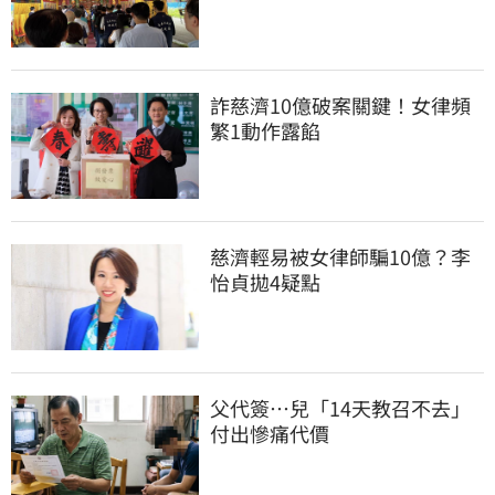
詐慈濟10億破案關鍵！女律頻
繁1動作露餡
慈濟輕易被女律師騙10億？李
怡貞拋4疑點
父代簽…兒「14天教召不去」
付出慘痛代價