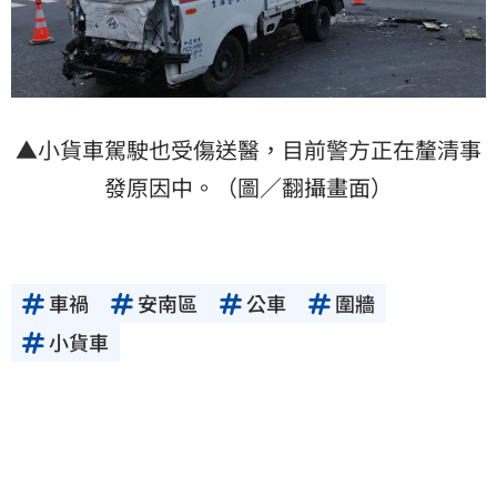
▲小貨車駕駛也受傷送醫，目前警方正在釐清事
發原因中。（圖／翻攝畫面）
車禍
安南區
公車
圍牆
小貨車