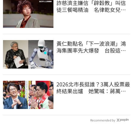
詐慈濟主嫌信「辟穀教」叫信
徒三餐喝精油 名律乾女兒卻
吃鮑魚喝紅酒
黃仁勳點名「下一波浪潮」鴻
海集團率先大爆發 台股這族
群全面噴出
2026北市長挺誰？3萬人投票最
終結果出爐 她驚喊：蔣萬安
真該緊張了
Recommended by