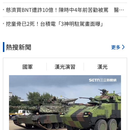
慈濟買BNT遭詐10億！陳時中4年前苦勸被罵 醫挖4
年前貼文：藍白全翻車
挖童骨已2死！台積電「3神明駐駕畫面曝」
熱搜新聞
更多
國軍
漢光演習
漢光