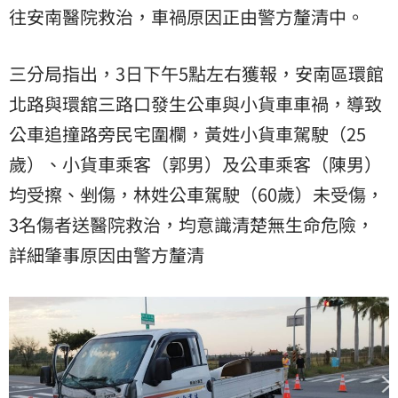
往安南醫院救治，車禍原因正由警方釐清中。
三分局指出，3日下午5點左右獲報，安南區環館
北路與環舘三路口發生公車與小貨車車禍，導致
公車追撞路旁民宅圍欄，黃姓小貨車駕駛（25
歲）、小貨車乘客（郭男）及公車乘客（陳男）
均受擦、剉傷，林姓公車駕駛（60歲）未受傷，
3名傷者送醫院救治，均意識清楚無生命危險，
詳細肇事原因由警方釐清