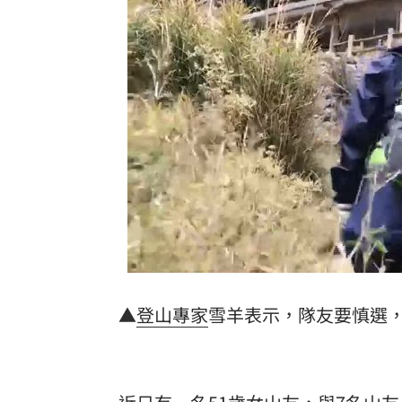
新／四指齊揚！台指期飆破500點
00:48
慈濟遭詐10.6億元！全款拿回解方曝
00:
稱龍蝦咬完就吐 爆李世宗要信徒喝精
樂天女孩淚揭往事 愛意表達障礙遭重
台灣彩券開獎直播中
20:31
LIVE三立+24小時直播
15:27
三立iNEWS新聞台線上直播
18:00
商場戰國來臨 台中「頂奢大道」逐漸
▲
登山
專家
雪羊表示，隊友要慎選
台彩父親節推新刮刮樂千萬頭獎超「爸
「拍片人的多重宇宙」職涯論壇9/12登