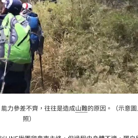
47
油
00:43
擊
00:41
成形
12:00
，能力參差不齊，往往是造成
山難
的原因。（示意圖
照）
」氣
12:00
場！
10:30