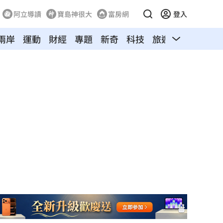
阿立導讀
寶島神很大
富房網
登入
兩岸
運動
財經
專題
新奇
科技
旅遊
汽車
寵物