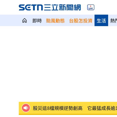
即時
颱風動態
台股怎投資
生活
熱
就業意外爆冷！那指漲342點 標普500
美通過制裁案！川普可課俄國商品500%
日本銀髮族瘋工作 逾4成想做到80歲
0
解散統促黨？他曝翁曉玲一招：恐白忙
疫苗真相！蔣萬安嗆一句 謝金河痛心
股災這8檔規模逆勢創高 它最猛成長逾1