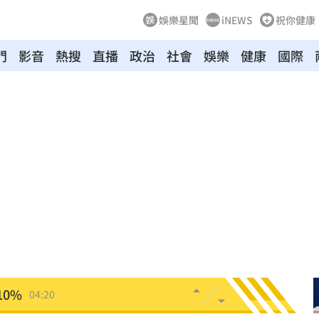
娛樂星聞
iNEWS
祝你健康
門
影音
熱搜
直播
政治
社會
娛樂
健康
國際
新高
05:23
關稅
05:13
5:05
一場
04:58
發聲
04:43
0%
04:20