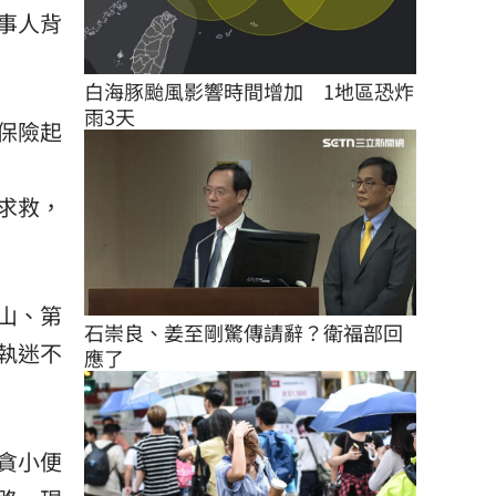
事人背
白海豚颱風影響時間增加　1地區恐炸
雨3天
保險起
求救，
山、第
石崇良、姜至剛驚傳請辭？衛福部回
執迷不
應了
貪小便