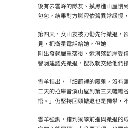
後有去雲峰的隊友、摸黑進山屋慢
包包，結果對方腳程依舊異常緩慢
第四天，女山友被力勸先行撤退，
見，把衛星電話給她，但她
剛出發就嚴重落後，還滑落斷崖受
警消建議先撤退，搜救就交給他們
雪羊指出，「細節裡的魔鬼，沒有
二天的拉庫音溪山屋到第三天轆轆
悟。」仍堅持回頭撤退也是獨攀，
雪羊強調，錯判獨攀前進與撤退的