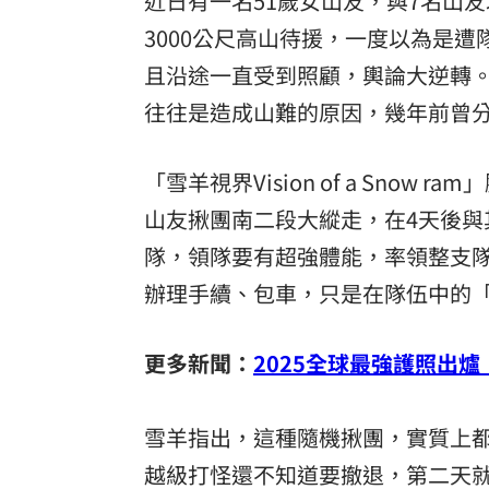
近日有一名51歲女山友，與7名山友
3000公尺高山待援，一度以為是
8國球員齊聚高雄 Formosa 7s掀足球
且沿途一直受到照顧，輿論大逆轉
理想混蛋號召粉絲跨海追星吃美食！
18:
往往是造成山難的原因，幾年前曾
「雪羊視界Vision of a Sno
山友揪團南二段大縱走，在4天後
隊，領隊要有超強體能，率領整支
辦理手續、包車，只是在隊伍中的
更多新聞：
2025全球最強護照出
雪羊指出，這種隨機揪團，實質上
越級打怪還不知道要撤退，第二天就