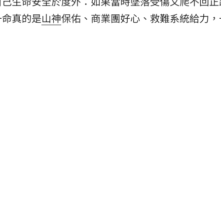
自己生命安全於度外：如果當時墜落受傷又爬不回正
一命真的是
山神
保佑、商業團好心、救難系統給力，