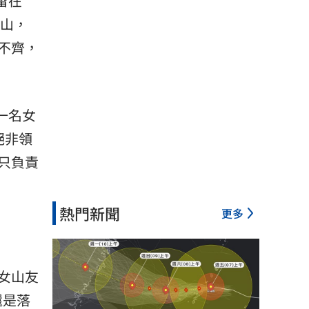
留在
下山，
不齊，
時一名女
絕非領
只負責
熱門新聞
更多
女山友
還是落