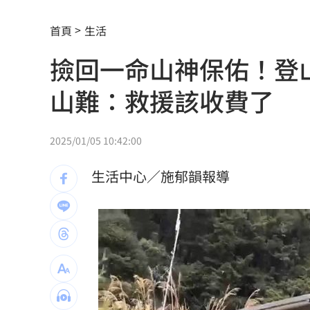
爆掛表妹當小三！表姊擅貼IG下場慘了
首頁
生活
半導體與綠能雙箭頭！ 「它」霸氣狂賺
撿回一命山神保佑！登
華許9月升息？ING：匯市在他與戰爭間
山難：救援該收費了
老後離婚財產怎麼分？ 丈夫退休金拒
「這餐飲集團」擺脫陰霾！上半年營收
2025/01/05 10:42:00
賓士S500擋浩劫！車主這話暖哭全網
01
生活中心／施郁韻報導
台股暴跌誰最能扛 高含金這幾檔繳正
Q2獲利年增221% 愛普*EPS衝4.18元
宏福苑大火調查出爐！菸頭引燃施工雜
定投10年翻逾5倍 這檔吸引存股族卡位