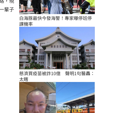
路，現
一輩子
白海豚最快今發海警！專家曝停班停
課機率
慈濟買疫苗被詐10億　聲明1句醫轟：
太瞎