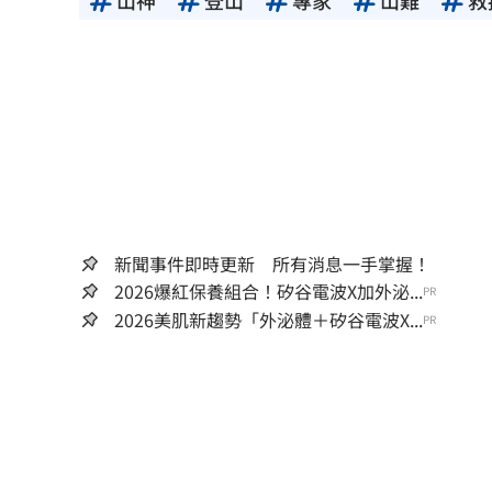
山神
登山
專家
山難
救
新聞事件即時更新 所有消息一手掌握！
2026爆紅保養組合！矽谷電波X加外泌...
PR
2026美肌新趨勢「外泌體＋矽谷電波X...
PR