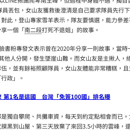
以LINE揪團爬卑南主峰，但過程中身體不適，獨自
遭隊員丟包，女山友獲救後澄清是自己要求隊員先行
熱潮
10:00
。對此，登山專家雪羊表示，隊友要慎選，能力參差
15
分享一個「
南二段
打死不退姐」的故事。
w ram」臉書粉專發文表示曾在2020年分享一則故事，當
與其他人分開，發生墜崖山難。而女山友是主揪人，
隊伍，並有餘裕照顧隊員，女山友體能非常糟糕，且
「行政」。
爐！第1名是這國 台灣「免簽100國」排名曝
都是獨自攀爬、共攤車資，每天到約定點相會而已。
摸黑到山屋、第三天放棄了來回3.5小時的雲峰，