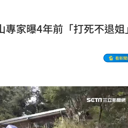
04:17
04:04
山專家曝4年前「打死不退姐
拉鋸
03:10
分
03:08
創高
03:06
看新聞
:53
報酬
01:45
！
01:20
物
01:17
！
01:03