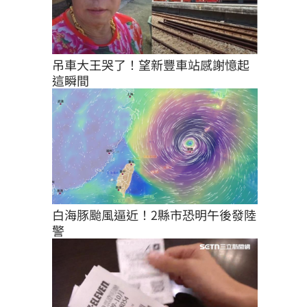
吊車大王哭了！望新豐車站感謝憶起
這瞬間
白海豚颱風逼近！2縣市恐明午後發陸
警