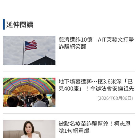
延伸閱讀
慈濟遭詐10億　AIT突發文打擊
詐騙網笑翻
地下墳墓遷葬…挖3.6米深「已
見400座」！今辦法會安撫祖先
(2026年08月06日)
被點名疫苗詐騙幫兇！柯志恩
嗆1句網罵爆