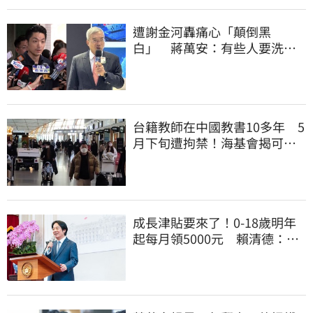
遭謝金河轟痛心「顛倒黑
白」 蔣萬安：有些人要洗人
民記憶，但洗不掉的
台籍教師在中國教書10多年 5
月下旬遭拘禁！海基會揭可能
原因
成長津貼要來了！0-18歲明年
起每月領5000元 賴清德：此
時不生更待何時