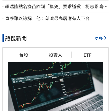
賴瑞隆點名疫苗詐騙「幫兇」要求道歉！柯志恩嗆1
句被網罵爆
直呼難以諒解！他：慈濟最高層應有人下台
熱搜新聞
更多
台股
投資人
ETF