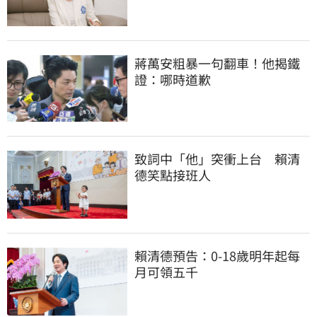
蔣萬安粗暴一句翻車！他揭鐵
證：哪時道歉
致詞中「他」突衝上台　賴清
德笑點接班人
賴清德預告：0-18歲明年起每
月可領五千