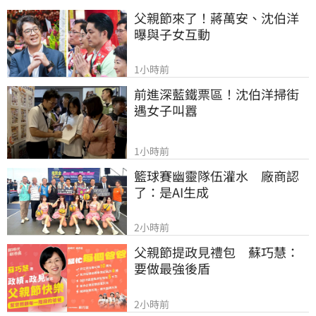
父親節來了！蔣萬安、沈伯洋
曝與子女互動
1小時前
前進深藍鐵票區！沈伯洋掃街
遇女子叫囂
1小時前
籃球賽幽靈隊伍灌水　廠商認
了：是AI生成
2小時前
父親節提政見禮包　蘇巧慧：
要做最強後盾
2小時前