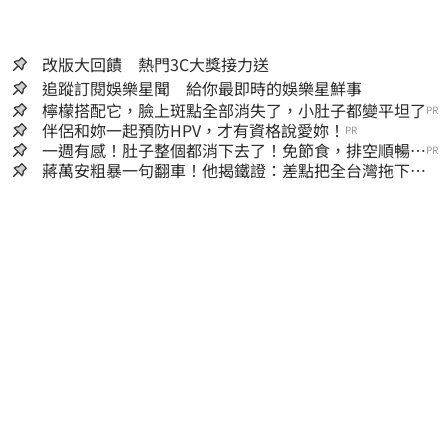
改版大回饋 熱門3C大獎接力送
追蹤訂閱娛樂星聞 給你最即時的娛樂星鮮事
檸檬搭配它，臉上斑點全部消失了，小肚子都變平坦了
PR
伴侶和妳一起預防HPV，才有資格說愛妳！
PR
一週有感！肚子整個都消下去了！免節食，排空順暢就
PR
夠
蔣萬安粗暴一句翻車！他揭鐵證：差點把全台灣拖下水
哪時道歉