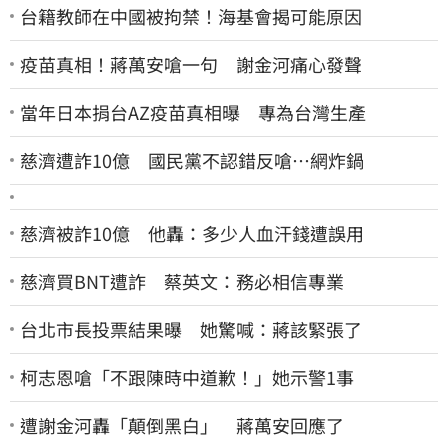
台籍教師在中國被拘禁！海基會揭可能原因
疫苗真相！蔣萬安嗆一句 謝金河痛心發聲
當年日本捐台AZ疫苗真相曝 專為台灣生產
慈濟遭詐10億 國民黨不認錯反嗆⋯網炸鍋
慈濟被詐10億 他轟：多少人血汗錢遭誤用
慈濟買BNT遭詐 蔡英文：務必相信專業
台北市長投票結果曝 她驚喊：蔣該緊張了
柯志恩嗆「不跟陳時中道歉！」她示警1事
遭謝金河轟「顛倒黑白」 蔣萬安回應了