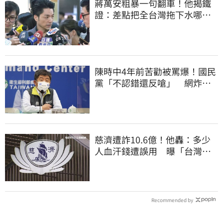
蔣萬安粗暴一句翻車！他揭鐵
證：差點把全台灣拖下水哪時
道歉
陳時中4年前苦勸被罵爆！國民
黨「不認錯還反嗆」 網炸
鍋：道歉很難？
慈濟遭詐10.6億！他轟：多少
人血汗錢遭誤用 曝「台灣這
法律」過時百年
Recommended by