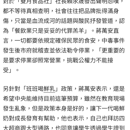
對於「雙月食品社」社長賴永晟發出聲明怨嘆，
都不等待真相查明，社會往往把品牌批得滿身
傷，只當是血流成河的話題與酸民抒發管道，認
為「餐飲業只是妥妥的代罪羔羊」。蔣萬安直
言，一切都要依規定確保民眾的食安，中毒事件
發生後市府就稽查並依法勒令停業，「更重要的
是要求停業卻照常營業，挑戰公權力不能接
受」。
另針對「班班喝
鮮乳
」政策，蔣萬安表示，還是
希望中央能維持目前這筆預算，雖然在教育現場
發生亂象，但是政策本身是好的，讓下一代喝鮮
奶對成長發育有幫助，他也表示，自己也拜訪四
大超商跟大型通路，也同意讓學生透過學生證到