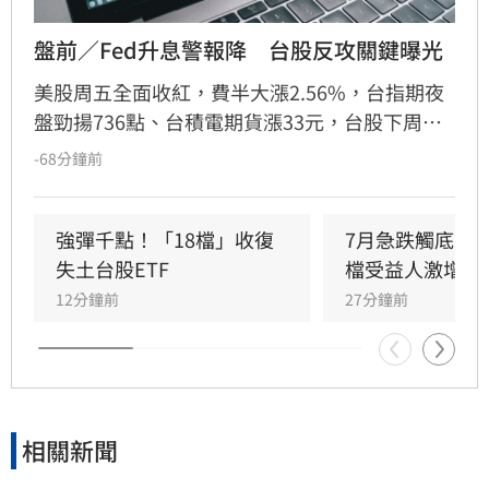
盤前／Fed升息警報降　台股反攻關鍵曝光
美股周五全面收紅，費半大漲2.56%，台指期夜
盤勁揚736點、台積電期貨漲33元，台股下周一
（10日）反攻氣勢升溫。美股4大指數全面收
-68分鐘前
紅，道瓊工業指數上漲151.83點、漲幅0.28%，
收54,036.93點；標普500指數上漲47.68點、漲
幅0.62%，收7,757.64點，再創歷史新高；那斯
強彈千點！「18檔」收復
7月急跌觸底　
達克指數勁揚351.21點、漲幅1.33%，收
失土台股ETF
檔受益人激增！
26,690.62點；費城半導體指數表現最強，大漲
12分鐘前
27分鐘前
308.1點、漲幅2.56%，收12,356.79點，科技及
半導體股重新成為多頭主力。
相關新聞