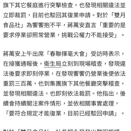
旗下其它餐庭進行突擊檢查，也發現相關違法並
立即裁罰，目前也駁回其復業申請。對於「雙月
食品社」為饗饗抱不平，蔣萬安直言「重要的是
要求停業卻照常營業，挑戰公權力不能接受」。
蔣萬安上午出席「春聯揮毫大會」受訪時表示，
在接獲通報後，
衛生局
立刻到現場稽查，發現違
法後要求即刻停業，在發現饗饗仍營業後便依法
重罰三百萬，也到集團旗下其他餐廳突擊稽查，
並發現相關違法，也即刻依法裁罰。他指出，後
續會持續關注案件情形，並依相關事實處理，
「要符合規定才能復業，目前已經駁回申請」。