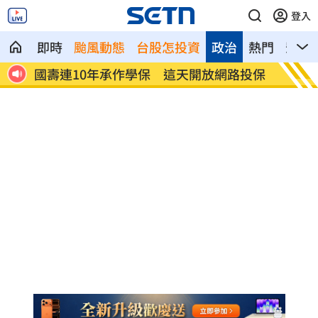
登入
即時
颱風動態
台股怎投資
政治
熱門
影音
外爆
國壽連10年承作學保 這天開放網路投保
原本很