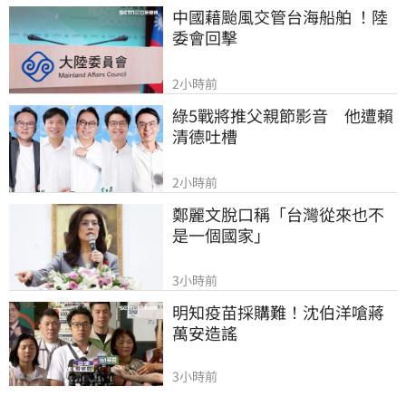
中國藉颱風交管台海船舶 ！陸
委會回擊
2小時前
綠5戰將推父親節影音　他遭賴
清德吐槽
2小時前
鄭麗文脫口稱「台灣從來也不
是一個國家」
3小時前
明知疫苗採購難！沈伯洋嗆蔣
萬安造謠
3小時前