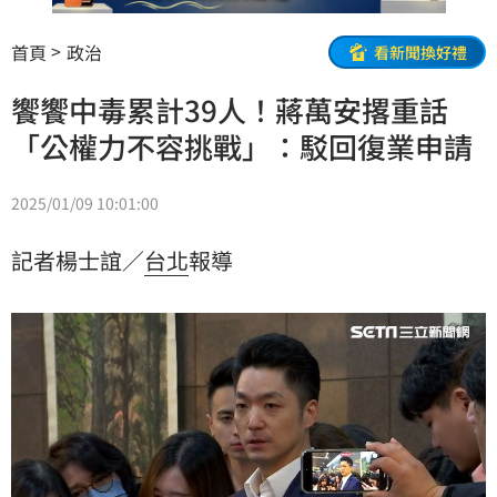
首頁
政治
看新聞換好禮
饗饗中毒累計39人！蔣萬安撂重話
「公權力不容挑戰」：駁回復業申請
2025/01/09 10:01:00
記者楊士誼／
台北
報導