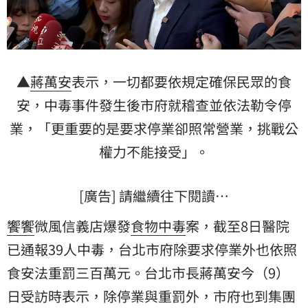
▲
蔣萬安
表示，一切都要依規定確保民眾的食
安，中毒事件發生後市府就稽查並依法勒令停
業，「更重要的是要求停業卻照常營業，挑戰公
權力不能接受」。
[廣告] 請繼續往下閱讀…
饗饗
微風信義店爆發
食物中毒
案，截至8日醫院
已通報39人中毒，台北市府除要求停業外也依照
食安法重罰三百萬元。台北市長蔣萬安今（9）
日受訪時表示，除停業與重罰外，市府也到集團