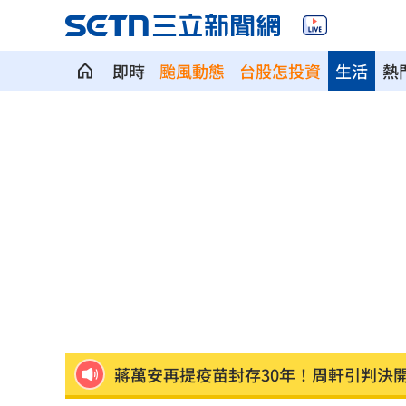
兒下體雄偉老爸基因強？ 泌尿科醫曝關
即時
颱風動態
台股怎投資
生活
熱
長崎原爆典禮台灣待遇惹議 遭疑顧忌
6旬嬤省吃儉用擁千萬養老金 因1事後
RIIZE 3神曲連發！成燦一句話逼哭粉絲
洞洞鞋竟是假透氣！藥師揭黴菌培養皿
遭蔡阿嘎開撕消失！蘿拉轉行161字首發
狂飆後考驗來了！下週1指標恐掀美股暴
蔣萬安再提疫苗封存30年！周軒引判決
2026全球移居排名 台灣「第5」贏日韓