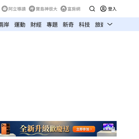
阿立導讀
寶島神很大
富房網
登入
兩岸
運動
財經
專題
新奇
科技
旅遊
汽車
寵物