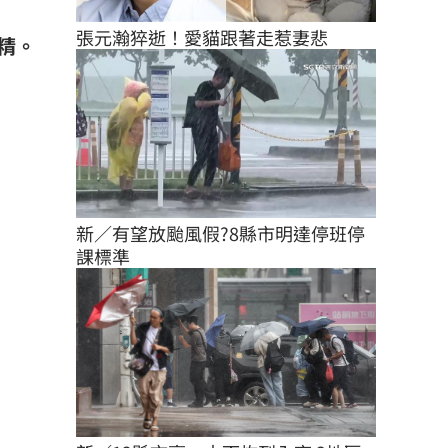
張元瀚猝逝！愛貓跟著走惹妻悲
精。
新／有望放颱風假?8縣市明達停班停
課標準