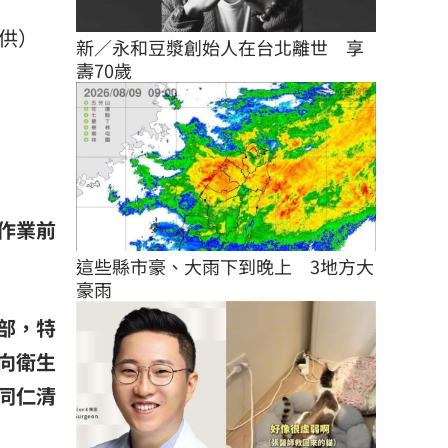
供）
新／永和豆漿創始人在台北離世　享
壽70歲
作業前
這些縣市豪、大雨下到晚上　3地方大
豪雨
部，特
向衛生
同仁清