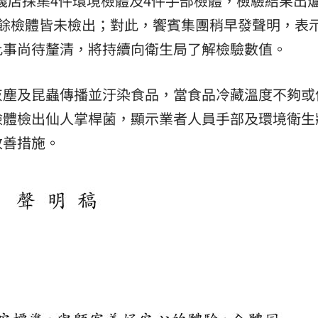
信義店採集4件環境檢體及4件手部檢體，檢驗結果出
其餘檢體皆未檢出；對此，饗賓集團稍早發聲明，表
此事尚待釐清，將持續向衛生局了解檢驗數值。
灰塵及昆蟲傳播並汙染食品，當食品冷藏溫度不夠或
檢體檢出仙人掌桿菌，顯示業者人員手部及環境衛生
改善措施。