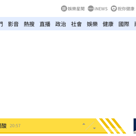
娛樂星聞
iNEWS
祝你健康
鍵
21:28
門
影音
熱搜
直播
政治
社會
娛樂
健康
國際
中國
21:25
悔了
21:19
21:18
真相
21:11
文
21:01
動
20:58
開酸
20:57
20:57