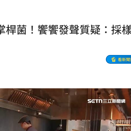
莫茲
20:56
撼全場
20:55
掌桿菌！饗饗發聲質疑：採
辛勞
20:54
20:48
BP神曲
20:42
看新聞
回
20:39
調查
20:35
歉了
20:30
卡住
20:30
危
20:30