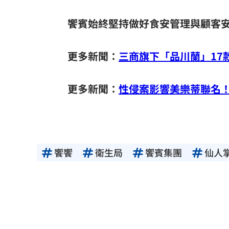
饗賓始終堅持做好食安管理與顧客
更多新聞：
三商旗下「品川蘭」17
更多新聞：
性侵案影響美樂蒂聯名
饗饗
衛生局
饗賓集團
仙人