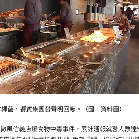
」氣
12:00
成形
12:00
場！
10:30
熱潮
10:00
15
掌桿菌
，
饗賓集團
發聲明回應。（圖／資料圖）
」微風信義店爆食物中毒事件，累計通報就醫人數達5