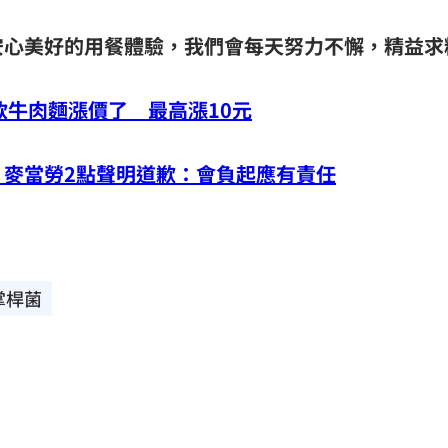
安心美好的用餐體驗，我們會每天努力不懈，精益求
款牛肉麵漲價了 最高漲10元
！麥當勞2點聲明道歉：會負起應有責任
掌桿菌