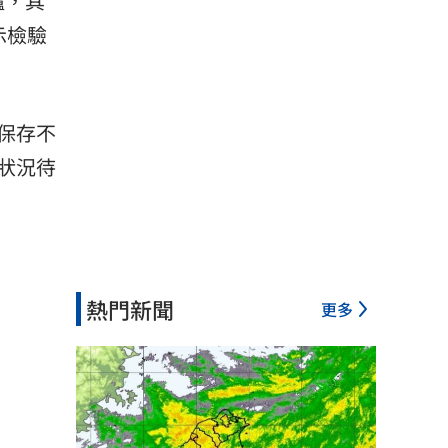
爐，其
示檢驗
保存不
狀況待
熱門新聞
更多