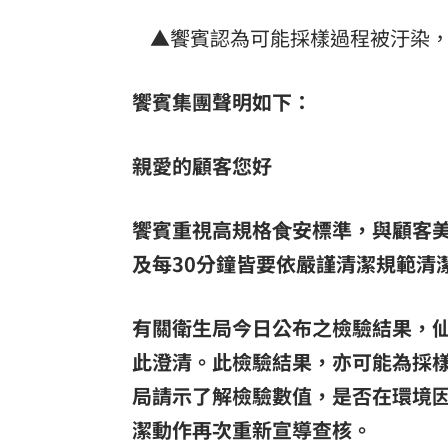
▲饗賓認為可能採樣過程被汙染，
饗賓集團聲明如下：
親愛的顧客您好
饗賓重視高規格⾷安標準，與顧客
及每30分鐘皆要依嚴謹清潔規範清
有關衛生局今日公布之檢驗結果，
此澄清。此檢驗結果，亦可能為採
局請示了解檢驗數值，是否在環境
潔動作再次重新宣導查核。