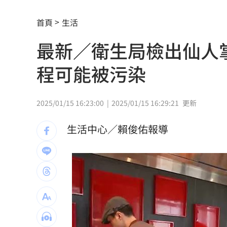
革命衛隊要美滿足條件 否則不開放荷
首頁
生活
ALLDAY PROJECT太狂！LIVE實力震
最新／衛生局檢出仙人
顧立雄視導第三作戰區 慰勉參演官兵
程可能被污染
放雙手騎車喊手麻！騎士遭打臉仍判罰
夢幻跨團合體！SUMMER ANJELS重現
2025/01/15 16:23:00
2025/01/15 16:29:21
更新
新／女大生伴兒屍6日聲押...法官裁定請
生活中心／賴俊佑報導
我駐日內瓦處長遭爆惡行 外交部啟動
清大校長續任秒出國選校長！高為元道
SBS歌謠大戰驚見放送事故！3主持人齊
首次影像被打臉 伊朗新最高領袖傳病