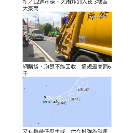
新／12縣市豪、大雨炸到入夜 3地區
大豪雨
網購袋、泡麵不能回收　違規最高罰6
千
又有熱帶低壓生成！估今增強為颱風